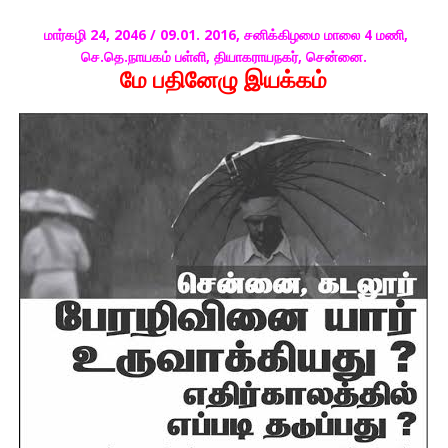
மார்கழி 24, 2046 / 09.01. 2016, சனிக்கிழமை மாலை 4 மணி,
செ.தெ.நாயகம் பள்ளி, தியாகராயநகர், சென்னை.
மே பதினேழு இயக்கம்