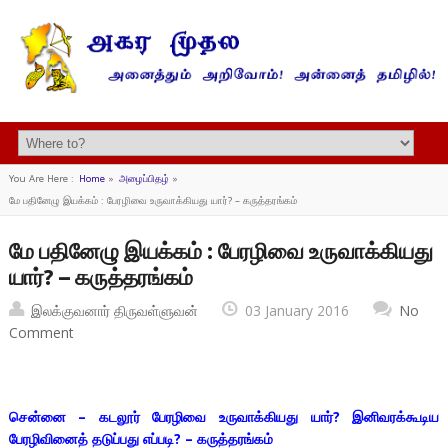
You Are Here :
Home
»
அழைப்பிதழ்
»
மே பதினேழு இயக்கம் : பேரழிவை உருவாக்கியது யார்? – கருத்தரங்கம்
மே பதினேழு இயக்கம் : பேரழிவை உருவாக்கியது
யார்? – கருத்தரங்கம்
இலக்குவனார் திருவள்ளுவன்
03 January 2016
No
Comment
சென்னை – கடலூர் பேரழிவை உருவாக்கியது யார்? இனிவரக்கூடிய
பேரழிவினைத் தடுப்பது எப்படி? – கருத்தரங்கம்