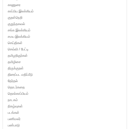
காணுரை
காப்பிய இலக்கியம்
குறள்நெறி
குறுந்தகவல்
சங்க இலக்கியம்
சமய இலக்கியம்
செய்திகள்
செவ்வி / பேட்டி
தமிழறிஞர்கள்
தமிழிசை
திருக்குறள்
திரைப்பட மதிப்பீடு
தேர்தல்
தொடர்கதை
தொல்காப்பியம்
நாடகம்
நிகழ்வுகள்
படங்கள்
பணிமலர்
பண்பாடு