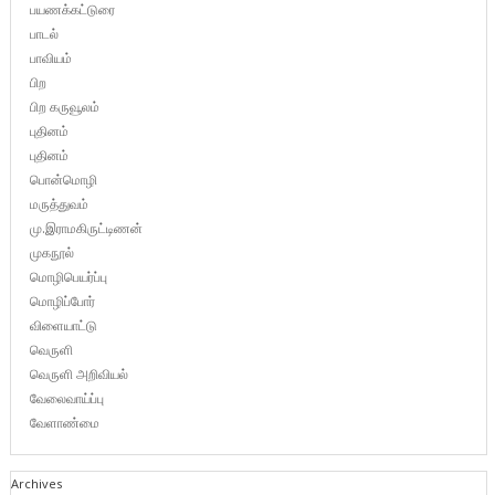
பயணக்கட்டுரை
பாடல்
பாவியம்
பிற
பிற கருவூலம்
புதினம்
புதினம்
பொன்மொழி
மருத்துவம்
மு.இராமகிருட்டிணன்
முகநூல்
மொழிபெயர்ப்பு
மொழிப்போர்
விளையாட்டு
வெருளி
வெருளி அறிவியல்
வேலைவாய்ப்பு
வேளாண்மை
Archives