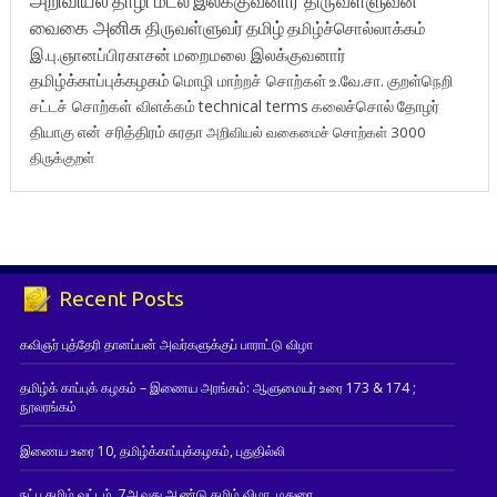
அறிவியல்
தாழி மடல்
இலக்குவனார் திருவள்ளுவன்
வைகை அனிசு
திருவள்ளுவர்
தமிழ்
தமிழ்ச்சொல்லாக்கம்
இ.பு.ஞானப்பிரகாசன்
மறைமலை இலக்குவனார்
தமிழ்க்காப்புக்கழகம்
மொழி மாற்றச் சொற்கள்
உ.வே.சா.
குறள்நெறி
சட்டச் சொற்கள் விளக்கம்
technical terms
கலைச்சொல்
தோழர்
தியாகு
என் சரித்திரம்
சுரதா
அறிவியல் வகைமைச் சொற்கள் 3000
திருக்குறள்
Recent Posts
கவிஞர் புத்தேரி தானப்பன் அவர்களுக்குப் பாராட்டு விழா
தமிழ்க் காப்புக் கழகம் – இணைய அரங்கம்: ஆளுமையர் உரை 173 & 174 ;
நூலரங்கம்
இணைய உரை 10, தமிழ்க்காப்புக்கழகம், புதுதில்லி
நட்பு தமிழ் வட்டம், 7ஆவது ஆண்டு தமிழ் விழா, மதுரை