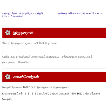
«
தமிழர் தேசியத் திருவிழா – சடுகுடு
ஐம்பெரும் விழாக்கள், உடுமலைப்பேட்டை
»
போட்டி, அரணையூர்
இதழுரைகள்
இடைத் தேர்தலும் தி.மு.க.வும் அ.இ.அ.தி.மு.க.வும்
பெங்களூரு திருவள்ளுவர் மன்ற நூலகம் சூறையாடல் – குற்றவாளிகள் கடுமையாகத்
தண்டிக்கப்பட வேண்டும்!
கலைச்சொற்கள்
வெருளி நோய்கள் 1616-1620 : இலக்குவனார் திருவள்ளுவன்
(வெருளி நோய்கள் 1611-1615 தொடர்ச்சி) வெருளி நோய்கள் 1616-1620 பரந்த சிந்தனை
வெருளி...