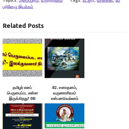
Topics:
அழைப்பிதழ்
,
கருத்தரங்கம்
Tags:
கடலூர்
,
சென்னை
,
மே
பதினேழு இயக்கம்
Related Posts
தமிழர் எனப்
82. சனாதனம்,
பெருமைப்பட என்ன
வருணாசிரமம்
இருக்கிறது? 08:
என்பனவெல்லாம்
வீட்டிலும் ஏட்டிலும்
இப்பொழுது எங்கே
தமிழைத் தொலைக்கும்
உள்ளது எனக் கேட்பது
நாம் : இலக்குவனார்
சரிதானா? –
திருவள்ளுவன்
இலக்குவனார்
திருவள்ளுவன்