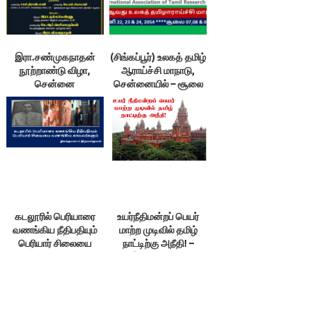
இரா.சண்முகநாதன்
(சிங்கப்பூர்) உலகத் தமிழ்
நூற்றாண்டு விழா,
ஆராய்ச்சி மாநாடு,
சென்னை
சென்னையில் – சூலை
7-9￼
கடலூரில் பெரியாரை
உயர்நீதிமன்றப் பெயர்
வணங்கிய நீதிபதியும்
மாற்ற முடிவில் தமிழ்
பெரியார் சிலையை
நாட்டிற்கு அநீதி! –
வணங்கிய
இலக்குவனார்
காவலர்களும் –
திருவள்ளுவன்
இலக்குவனார்
திருவள்ளுவன்