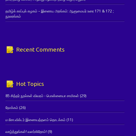
தமிழ்க் காப்புக் கழகம் – இணைய அரங்கம்: ஆளுமையர் உரை 171 & 172 ;
நூலரங்கம்
Recent Comments
Hot Topics
85 சித்தர் நூல்கள் விவரம் - பொன்னையா சாமிகள்
(29)
நோக்கம்
(26)
ம.சோ.விக்டர் இணையத்தளம் தொடக்கம்
(11)
வாழ்த்துங்கள்! வளர்கிறோம்!
(9)