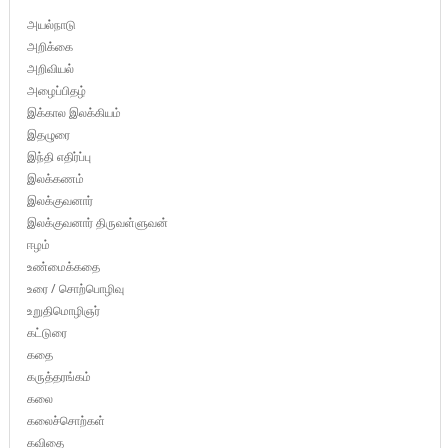
அயல்நாடு
அறிக்கை
அறிவியல்
அழைப்பிதழ்
இக்கால இலக்கியம்
இதழுரை
இந்தி எதிர்ப்பு
இலக்கணம்
இலக்குவனார்
இலக்குவனார் திருவள்ளுவன்
ஈழம்
உண்மைக்கதை
உரை / சொற்பொழிவு
உறுதிமொழிஞர்
கட்டுரை
கதை
கருத்தரங்கம்
கலை
கலைச்சொற்கள்
கவிதை