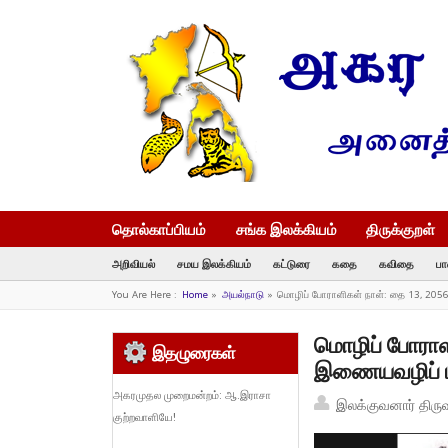
தொல்காப்பியம்
சங்க இலக்கியம்
திருக்குறள்
அறிவியல்
சமய இலக்கியம்
கட்டுரை
கதை
கவிதை
பா
You Are Here :
Home
»
அயல்நாடு
»
மொழிப் போராளிகள் நாள்: தை 13, 205
மொழிப் போராள
இதழுரைகள்
இணையவழிப் ப
அகரமுதல முறைமன்றம்: ஆ.இராசா
இலக்குவனார் திரு
குற்றவாளியே!