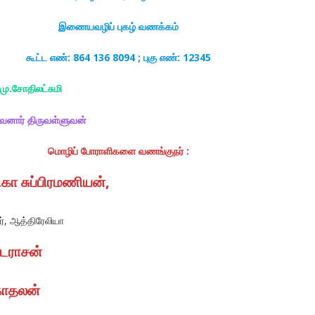
இணையவழிப் புகழ் வணக்கம்
கூட்ட எண்: 864 136 8094 ; புகு எண்: 12345
மு.சோதிலட்சுமி
வனார் திருவள்ளுவன்
மொழிப் போராளிகளை வணங்குநர்
:
ிகா சுப்பிரமணியன்,
, ஆத்திரேலியா
டராசன்
காதலன்