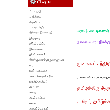
பிரிவுகள்
அயல்நாடு
அறிக்கை
அறிவியல்
அழைப்பிதழ்
வரவேற்புரை:
முனைவர் 
இக்கால இலக்கியம்
இதழுரை
தலைமையுரை :
இலக்கு
இந்தி எதிர்ப்பு
இலக்கணம்
இலக்குவனார்
இலக்குவனார் திருவள்ளுவன்
முனைவர்
சந்திர
ஈழம்
உண்மைக்கதை
உரை / சொற்பொழிவு
முன்னணி வழக்குரைஞர்
உறுதிமொழிஞர்
தமிழ்த்திரு
ஆ.ந
கட்டுரை
கதை
கருத்தரங்கம்
கவிஞர்
தமிழ்க்
கலை
கலைச்சொற்கள்