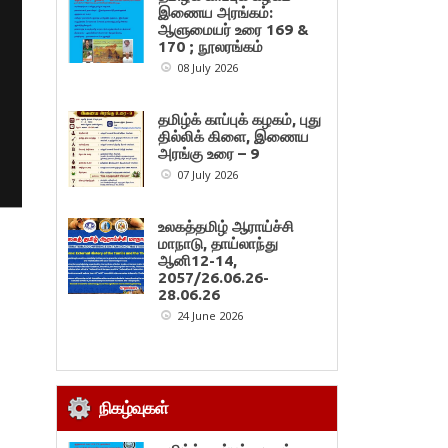
இணைய அரங்கம்:
ஆளுமையர் உரை 169 &
170 ; நூலரங்கம்
08 July 2026
தமிழ்க் காப்புக் கழகம், புது
தில்லிக் கிளை, இணைய
அரங்கு உரை – 9
07 July 2026
உலகத்தமிழ் ஆராய்ச்சி
மாநாடு, தாய்லாந்து
ஆனி12-14,
2057/26.06.26-
28.06.26
24 June 2026
நிகழ்வுகள்