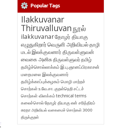
Popular Tags
Ilakkuvanar
Thiruvalluvan
நூல்
ilakkuvanar
தோழர் தியாகு
எழுதுகிறார்
வெருளி அறிவியல்
தாழி
மடல்
இலக்குவனார் திருவள்ளுவன்
வைகை அனிசு
திருவள்ளுவர்
தமிழ்
தமிழ்ச்சொல்லாக்கம்
இ.பு.ஞானப்பிரகாசன்
மறைமலை இலக்குவனார்
தமிழ்க்காப்புக்கழகம்
மொழி மாற்றச்
சொற்கள்
உ.வே.சா.
குறள்நெறி
சட்டச்
சொற்கள் விளக்கம்
technical terms
கலைச்சொல்
தோழர் தியாகு
என் சரித்திரம்
சுரதா
அறிவியல் வகைமைச் சொற்கள் 3000
திருக்குறள்
:
»