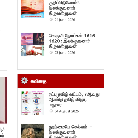
குறிப்பிடுவோம்!-
இலக்குவனார்
திருவள்ளுவன்
24 June 2026
:
வெருளி நோய்கள் 1616-
1620 : இலக்குவனார்
திருவள்ளுவன்
23 June 2026
கவிதை
நட்பு தமிழ் வட்டம், 7ஆவது
ஆண்டு தமிழ் விழா,
மதுரை
04 August 2026
தூய்மையே செல்வம் –
்ச்
இலக்குவனார்
ார்
திருவள்ளுவன்