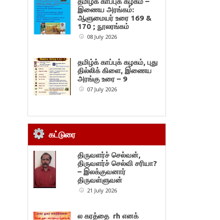
தமிழ்க் காப்புக் கழகம் –
இணைய அரங்கம்:
ஆளுமையர் உரை 169 &
170 ; நூலரங்கம்
08 July 2026
தமிழ்க் காப்புக் கழகம், புது
தில்லிக் கிளை, இணைய
அரங்கு உரை – 9
07 July 2026
கட்டுரை
திருவளர்ச் செல்வன்,
திருவளர்ச் செல்வி சரியா?
– இலக்குவனார்
திருவள்ளுவன்
21 July 2026
ல கரத்தை rh எனக்