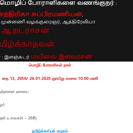
மொழிப் போராளிகள் நாள்
தை 13, 2056/ 26.01.2025 ஞாயிறு காலை 10.00 மணி
 பெற்றானை ஏனைய
ும்
்குறள் ௨௱௬௰௮ – 268)
தமிழ்க்காப்புக் கழகம்