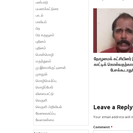
பண்பாடு
பயணக்கட்டுரை
பாடல்
பாவியம்
பிற
பிற கருவூலம்
புதினம்
புதினம்
பொன்மொழி
தோழமைக் கட்சியினர் 
மருத்துவம்
காட்டிக் கொள்வதற்கா
மு.இராமகிருட்டிணன்
பேசக்கூடாது
முகநூல்
மொழிபெயர்ப்பு
மொழிப்போர்
விளையாட்டு
வெருளி
Leave a Reply
வெருளி அறிவியல்
வேலைவாய்ப்பு
Your email address will 
வேளாண்மை
Comment
*