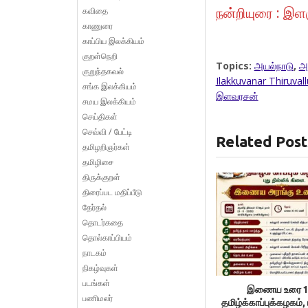
நன்றியுரை : இளஞ
கவிதை
காணுரை
காப்பிய இலக்கியம்
குறள்நெறி
Topics:
அயல்நாடு
,
அ
குறுந்தகவல்
Ilakkuvanar Thiruval
சங்க இலக்கியம்
இளவரசன்
சமய இலக்கியம்
செய்திகள்
செவ்வி / பேட்டி
Related Post
தமிழறிஞர்கள்
தமிழிசை
திருக்குறள்
திரைப்பட மதிப்பீடு
தேர்தல்
தொடர்கதை
தொல்காப்பியம்
நாடகம்
நிகழ்வுகள்
படங்கள்
இணைய உரை 1
பணிமலர்
தமிழ்க்காப்புக்கழகம், 