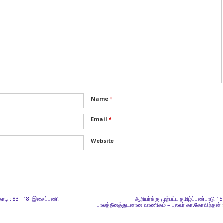
Name
*
Email
*
Website
ொடி : 83 : 18. இசைப்பணி
ஆரியர்க்கு முற்பட்ட தமிழ்ப்பண்பாடு 15 
பாலத்தீனத்துடனான வாணிகம் – புலவர் கா.கோவிந்தன்