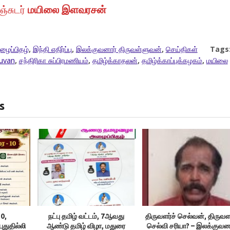
்சுடர்
மயிலை இளவரசன்
ழைப்பிதழ்
,
இந்தி எதிர்ப்பு
,
இலக்குவனார் திருவள்ளுவன்
,
செய்திகள்
Tags
luvan
,
சந்திரிகா சுப்பிரமணியம்
,
தமிழ்க்காதலன்
,
தமிழ்க்காப்புக்கழகம்
,
மயிலை
s
0,
நட்பு தமிழ் வட்டம், 7ஆவது
திருவளர்ச் செல்வன், திருவளர
புதுதில்லி
ஆண்டு தமிழ் விழா, மதுரை
செல்வி சரியா? – இலக்குவன