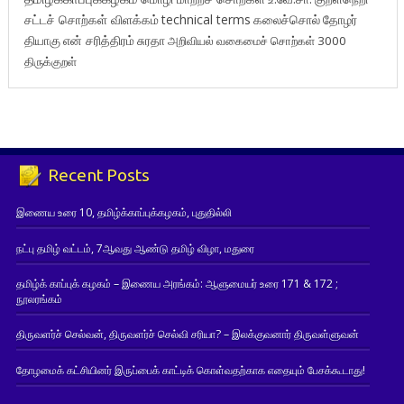
சட்டச் சொற்கள் விளக்கம்
technical terms
கலைச்சொல்
தோழர்
தியாகு
என் சரித்திரம்
சுரதா
அறிவியல் வகைமைச் சொற்கள் 3000
திருக்குறள்
Recent Posts
இணைய உரை 10, தமிழ்க்காப்புக்கழகம், புதுதில்லி
நட்பு தமிழ் வட்டம், 7ஆவது ஆண்டு தமிழ் விழா, மதுரை
தமிழ்க் காப்புக் கழகம் – இணைய அரங்கம்: ஆளுமையர் உரை 171 & 172 ;
நூலரங்கம்
திருவளர்ச் செல்வன், திருவளர்ச் செல்வி சரியா? – இலக்குவனார் திருவள்ளுவன்
தோழமைக் கட்சியினர் இருப்பைக் காட்டிக் கொள்வதற்காக எதையும் பேசக்கூடாது!