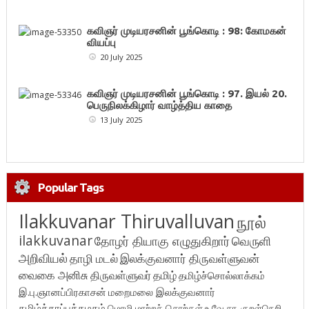
கவிஞர் முடியரசனின் பூங்கொடி : 98: கோமகன்
வியப்பு
20 July 2025
கவிஞர் முடியரசனின் பூங்கொடி : 97. இயல் 20.
பெருநிலக்கிழார் வாழ்த்திய காதை
13 July 2025
Popular Tags
Ilakkuvanar Thiruvalluvan
நூல்
ilakkuvanar
தோழர் தியாகு எழுதுகிறார்
வெருளி
அறிவியல்
தாழி மடல்
இலக்குவனார் திருவள்ளுவன்
வைகை அனிசு
திருவள்ளுவர்
தமிழ்
தமிழ்ச்சொல்லாக்கம்
இ.பு.ஞானப்பிரகாசன்
மறைமலை இலக்குவனார்
தமிழ்க்காப்புக்கழகம்
மொழி மாற்றச் சொற்கள்
உ.வே.சா.
குறள்நெறி