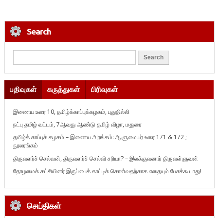
Search
பதிவுகள்
கருத்துகள்
பிரிவுகள்
இணைய உரை 10, தமிழ்க்காப்புக்கழகம், புதுதில்லி
நட்பு தமிழ் வட்டம், 7ஆவது ஆண்டு தமிழ் விழா, மதுரை
தமிழ்க் காப்புக் கழகம் – இணைய அரங்கம்: ஆளுமையர் உரை 171 & 172 ;
நூலரங்கம்
திருவளர்ச் செல்வன், திருவளர்ச் செல்வி சரியா? – இலக்குவனார் திருவள்ளுவன்
தோழமைக் கட்சியினர் இருப்பைக் காட்டிக் கொள்வதற்காக எதையும் பேசக்கூடாது!
செய்திகள்