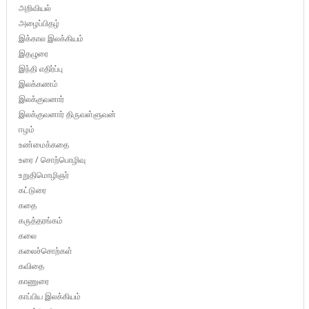
அறிவியல்
அழைப்பிதழ்
இக்கால இலக்கியம்
இதழுரை
இந்தி எதிர்ப்பு
இலக்கணம்
இலக்குவனார்
இலக்குவனார் திருவள்ளுவன்
ஈழம்
உண்மைக்கதை
உரை / சொற்பொழிவு
உறுதிமொழிஞர்
கட்டுரை
கதை
கருத்தரங்கம்
கலை
கலைச்சொற்கள்
கவிதை
காணுரை
காப்பிய இலக்கியம்