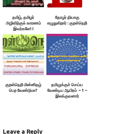
தமிழ், தமிழர்
தோழர் தியாகு
அழிவிற்குக் காரணம்
எழுதுகிறார் : குறள்நெறி
இவர்களே! I
இலக்குவனார்
திருவள்ளுவன்
குறள்நெறி மின்னிதழ்
தமிழுக்குச் செய்ய
பெற வேண்டுமா?
வேண்டிய ஆயிரம் – 1 –
இலக்குவனார்
திருவள்ளுவன்
Leave a Reply