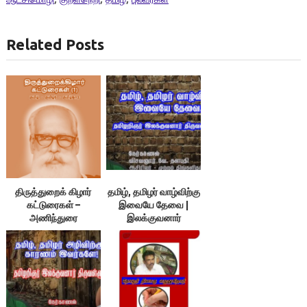
Related Posts
திருத்துறைக் கிழார்
தமிழ், தமிழர் வாழ்விற்கு
கட்டுரைகள் –
இவையே தேவை |
அணிந்துரை
இலக்குவனார்
திருவள்ளுவன் |
விசவனூர் வே. தளபதி