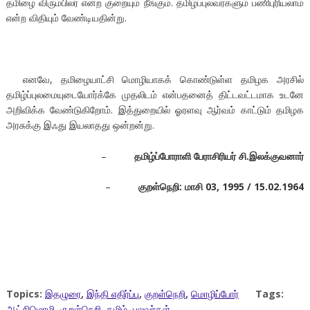
தமிழை விரும்பிலர் என்ற குறையும் நீங்கும். தமிழ்ப்புலவர்களும் பணிபுரியலாம்
என்ற விதியும் வேண்டியதின்று.
எனவே, தமிழையாட்சி மொழியாகக் கொண்டுள்ள தமிழக அரசில்
தமிழ்ப்புலமையுடையோர்க்கே முதலிடம் என்பதனைத் திட்டவட்டமாக உடனே
அறிவிக்க வேண்டுகிறோம். இத்துறையில் ஓரளவு ஆர்வம் காட்டும் தமிழக
அரசுக்கு இஃது இயலாதது ஒன்றன்று.
–
தமிழ்ப்போராளி பேராசிரியர் சி.இலக்குவனார்
–
குறள்நெறி: மாசி
03, 1995 / 15.02.1964
Topics:
இதழுரை
,
இந்தி எதிர்ப்பு
,
குறள்நெறி
,
மொழிப்போர்
Tags:
ஆட்சிமொழி
,
குறள்நெறி
,
தமிழ்
,
புலவர்கள்