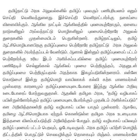
தமிழ்நாட்டு அரசு அலுவல்களில் தமிழ்ப் புலவரும் பணிபுரியலாம் எனும்
செய்தி வெளிவந்துளளது. இச்செய்தி வெளிநாட்டார்க்கு நகைப்பை
விளைவிக்கும். ஆங்கில நாட்டில் ஆங்கிலத்தில் புலமையுற்றோரும், ஏனைய
நாடுகளிலும் அவ்வந்நாட்டு மொழிகளிலும் புலமைபெற்றோரே அலுவல்
துறைகளில் முதன்மையிடம் பெறுகின்றனர். தமிழ்நாட்டிலும், தமிழ்
ஆட்சிமொழியானபிறகு தமிழ்ப்புலமை பெற்றோரே தமிழ்நாட்டு அரசு அலுவல்
துறைகளில் அமர்த்தப்படல் வேண்டும். ஆனால் இன்னும் தமிழ்ப்புலமைப் பட்டம்
பெற்றோர்க்கு உரிய இடம் அளிக்கப்படவில்லை தமிழ்ப் புலமையுற்றோர்
பணிதேடிச் செல்லுங்கால் ஆங்கிலப் புலமை பெற்றிருந்தம், அதனுடன்
தமிழ்ப்புலமை பெற்றிருப்பதால் அதற்காக இகழப்படுகின்றனராம். என்னே
கொடுமை! இன்று தமிழ்மொழி வாயிலாகக் கல்வி கற்க மாணவர்கள்
முன்வராத காரணமும் தமிழ்ப்புலமையுடையோரை இழ்ந்து ஆங்கில அறிவு
உடையோரைப் போற்றுவதுதான். ஆதலின் தமிழக அரசு, ‘‘தமிழ் வழியாகப்
பயின்றுள்ளோர்க்கும் தமிழ்ப் புலமையுடையோர்க்கும் முதலிடம் அளிக்கப்படும்’’
என அறிவித்தாலன்றி தமிழ் வழியாகப் பயில யாரும் முன்வரார். ஆகவே,
தமிழை ஆட்சிமொழியாக ஏற்றுக் கொண்டுள்ள தமிழக அரசு உடனடியாக
இத்தனை விளம்பரப்படுத்தி அறிவித்தால் போதும். தமிழ் வழியாகப் பயிலவும்
தமிழ்ப் புலமைப் பட்டம் பெறவும், ஓடோடிவருவர். அரசு தமிழ்ப் பயிற்சி மொழித்
திட்டத்தின் பொருட்டுச் செலவழிக்கும் தொகையும் மிஞ்சும். மாணவர்களே