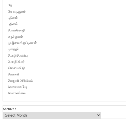
பிற
பிற கருவூலம்
புதினம்
புதினம்
பொன்மொழி
மருத்துவம்
மு.இராமகிருட்டிணன்
முகநூல்
மொழிபெயர்ப்பு
மொழிப்போர்
விளையாட்டு
வெருளி
வெருளி அறிவியல்
வேலைவாய்ப்பு
வேளாண்மை
Archives