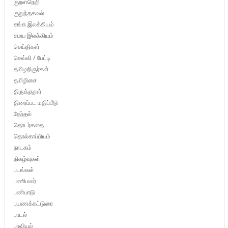
குறள்நெறி
குறுந்தகவல்
சங்க இலக்கியம்
சமய இலக்கியம்
செய்திகள்
செவ்வி / பேட்டி
தமிழறிஞர்கள்
தமிழிசை
திருக்குறள்
திரைப்பட மதிப்பீடு
தேர்தல்
தொடர்கதை
தொல்காப்பியம்
நாடகம்
நிகழ்வுகள்
படங்கள்
பணிமலர்
பண்பாடு
பயணக்கட்டுரை
பாடல்
பாவியம்