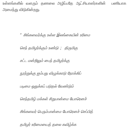
உள்ளங்களில் வளரும் தணலை அழிப்பதே ஆட்சியாளர்களின் பணியாக
அமைந்து விடுகின்றது.
“
சிங்களவர்க்கு உள்ள இலங்கையின் உரிமை
செந் தமிழர்க்கும் உண்டு
;
திருமிகு
சட்ட மன்றிலும் பைந் தமிழர்க்கு
நூற்றுக்கு ஐம்பது விழுக்காடு நோக்கிப்
படிமை ஒதுக்கப் படுதல் வேண்டும்
செந்தமிழ் மக்கள் சிறுபான்மை யோரெனச்
சிங்களவர் பெரும்பான்மை யோரெனச் செப்பித்
தமிழர் உரிமையைத் தலை கவிழ்க்க