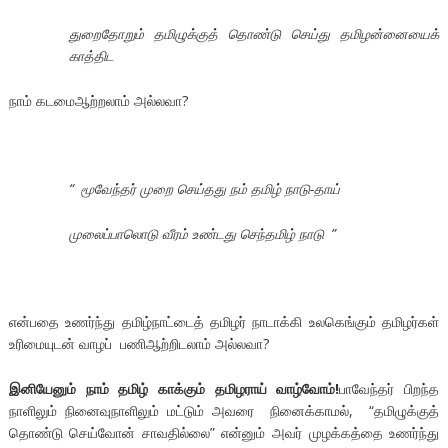
துறைதோறும் தமிழுக்குத் தொண்டு செய்து தமிழன்னையைக்
காத்திட
நாம் கடமைஆற்றலாம் அல்லவா?
“
மூவேந்தர் முறை செய்தது நம் தமிழ் நாடு-தாய்
முலைப்பாலொடு வீரம் உண்டது செந்தமிழ் நாடு
”
என்பதை உணர்ந்து தமிழ்நாட்டைத் தமிழர் நாடாக்கி உலகெங்கும் தமிழர்கள்
உரிமையுடன் வாழப் பணிஆற்றிடலாம் அல்லவா?
இனியேனும் நாம் தமிழ் காக்கும் தமிழராய் வாழ்வோம்!
பாவேந்தர் பிறந்த
நாளிலும் நினைவுநாளிலும் மட்டும் அவரை நினைக்காமல், “தமிழுக்குத்
தொண்டு செய்வோன் சாவதில்லை” என்னும் அவர் முழக்கத்தை உணர்ந்து