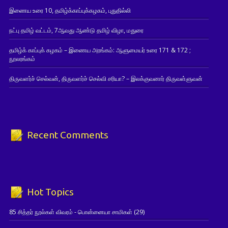
இணைய உரை 10, தமிழ்க்காப்புக்கழகம், புதுதில்லி
நட்பு தமிழ் வட்டம், 7ஆவது ஆண்டு தமிழ் விழா, மதுரை
தமிழ்க் காப்புக் கழகம் – இணைய அரங்கம்: ஆளுமையர் உரை 171 & 172 ;
நூலரங்கம்
திருவளர்ச் செல்வன், திருவளர்ச் செல்வி சரியா? – இலக்குவனார் திருவள்ளுவன்
Recent Comments
Hot Topics
85 சித்தர் நூல்கள் விவரம் - பொன்னையா சாமிகள்
(29)