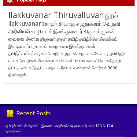
Ilakkuvanar Thiruvalluvan
நூல்
ilakkuvanar
தோழர் தியாகு எழுதுகிறார்
வெருளி
அறிவியல்
தாழி மடல்
இலக்குவனார் திருவள்ளுவன்
வைகை அனிசு
திருவள்ளுவர்
தமிழ்
தமிழ்ச்சொல்லாக்கம்
இ.பு.ஞானப்பிரகாசன்
மறைமலை இலக்குவனார்
தமிழ்க்காப்புக்கழகம்
மொழி மாற்றச் சொற்கள்
உ.வே.சா.
குறள்நெறி
சட்டச் சொற்கள் விளக்கம்
technical terms
கலைச்சொல்
தோழர்
தியாகு
என் சரித்திரம்
சுரதா
அறிவியல் வகைமைச் சொற்கள் 3000
திருக்குறள்
Recent Posts
தமிழ்க் காப்புக் கழகம் – இணைய அரங்கம்: ஆளுமையர் உரை 173 & 174 ;
நூலரங்கம்