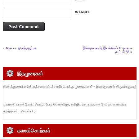
Website
«
அருட்பா திருக்குறட்பா
இலக்குவனார் இலக்கியப் பேரவை –
கூட்டம் 88
»
இதழுரைகள்
திரைத்துறையினரே! பரத்தமை(விபச்சார)ப் போக்கு முறைதானா? – இலக்குவனார் திருவள்ளுவன்
மும்மணி யாண்டுகள்: மொழிப்போர் பொன்விழா, தமிழியக்க நூற்றாண்டு விழா, காங்கிரசு
துரத்தப்பட்ட பொன்விழா
கலைச்சொற்கள்