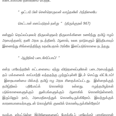
கிடைக்காமல் தனிஉரிமை பெற்றிட
“
ஒட்டார் பின் சென்றொருவன் வாழ்தலின் அந்நிலையே
கெட்டான் எனப்படுதல் நன்று
”
(திருக்குறள் 967)
என்னும் தெய்வப்புலவர் திருவள்ளுவர் திருவாக்கினை உணர்ந்து தமிழ் ஈழம்
அமைத்தனர்; தனி அரசு நடத்தினர். ஆனால், உலக நாடுகளும் இந்தியாவும்
இணைந்து சிங்களத்திற்கு உதவியதால் அங்கே இனப்படுகொலை நடந்தது.
“
ஆழிநிகர் படைசேர்ப்பாய்!
”
என்ற பாவேந்தரின் கட்டளையை ஏற்று விடுதலைப்புலிகள் படைஅமைத்துத்
தம் மக்களைக் காப்பாற்றி வந்ததற்கு முற்றுப்புள்ளி இடச் செய்து விட்டோம்!
இறையாண்மை மிக்கத் தமிழ் ஈழ அரசு சிதைக்கப்பட்டது. இன்றைக்குத்
தமிழ்நிலம் பறிபோய்க் கொண்டு உள்ளது. ஈழத்தமிழர்கள்
படுகொலைகளுக்கும் துன்பங்களுக்கும் ஆளாகிக் கொண்டுள்ளனர்.
இருப்பினும் நாம், அமைதிகாத்துக் கொண்டிருக்கிறோம். இவற்றுக்குக்
காரணமானவர்களுடன் கொஞ்சிக் குலவிக் கொண்டிருக்கின்றோம்!
நமக்கு ஏற்பட்டுள்ள இழிநிலைகளைப் போக்கிடப் பாவேந்தர் பாரதிதாசன்