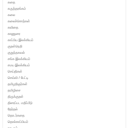
கதை
கருத்தரங்கம்
கலை
கலைச்சொற்கள்
கவிதை
காணுரை
காப்பிய இலக்கியம்
குறள்நெறி
குறுந்தகவல்
சங்க இலக்கியம்
சமய இலக்கியம்
செய்திகள்
செவ்வி / பேட்டி
தமிழறிஞர்கள்
தமிழிசை
திருக்குறள்
திரைப்பட மதிப்பீடு
தேர்தல்
தொடர்கதை
தொல்காப்பியம்
நாடகம்