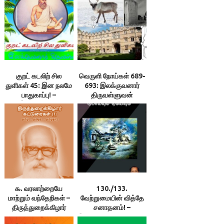
குறட் கடலிற் சில
வெருளி நோய்கள் 689-
துளிகள் 45: இன நலமே
693: இலக்குவனார்
பாதுகாப்பு! –
திருவள்ளுவன்
இலக்குவனார்
திருவள்ளுவன்
௯. வரலாற்றையே
130./133.
மாற்றும் வந்தேறிகள் –
வேற்றுமையின் வித்தே
திருத்துறைக்கிழார்
சனாதனம்! –
இலக்குவனார்திருவள்ளுவன்