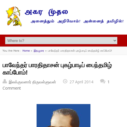
You Are Here :
Home
»
இதழுரை
»
பாவேந்தர் பாரதிதாசன் புகழ்பாடிப் பைந்தமிழ் காப்போம்!
பாவேந்தர் பாரதிதாசன் புகழ்பாடிப் பைந்தமிழ்
காப்போம்!
இலக்குவனார் திருவள்ளுவன்
27 April 2014
1
Comment