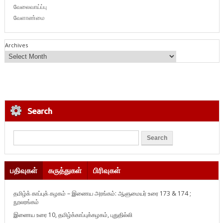
வேலைவாய்ப்பு
வேளாண்மை
Archives
Search
பதிவுகள்
கருத்துகள்
பிரிவுகள்
தமிழ்க் காப்புக் கழகம் – இணைய அரங்கம்: ஆளுமையர் உரை 173 & 174 ;
நூலரங்கம்
இணைய உரை 10, தமிழ்க்காப்புக்கழகம், புதுதில்லி