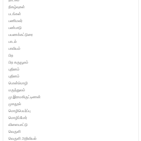
நிகழ்வுகள்
படங்கள்
பணிமலர்
பண்பாடு
பயணக்கட்டுரை
பாடல்
பாவியம்
பிற
பிற கருவூலம்
புதினம்
புதினம்
பொன்மொழி
மருத்துவம்
மு.இராமகிருட்டிணன்
முகநூல்
மொழிபெயர்ப்பு
மொழிப்போர்
விளையாட்டு
வெருளி
வெருளி அறிவியல்