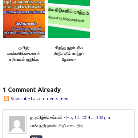
தமிழர்
சிறந்த நூல் பரிசு
எண்ணிக்கையைச்
விதிகளில் மாற்றம்
சரியாகக் குறிக்க
தேவை-
வேண்டாவா? |
இலக்குவனார்திருவள்ளுவன்
இலக்குவனார்
திருவள்ளுவன் |
விசவனூர் வே. தளபதி
1 Comment Already
Subscribe to comments feed
த.தமிழ்ச்செல்வன்
-
May 1st, 2014 at 3:32 pm
பாவேந்தர் நாளில் சிறப்பான பதிவு