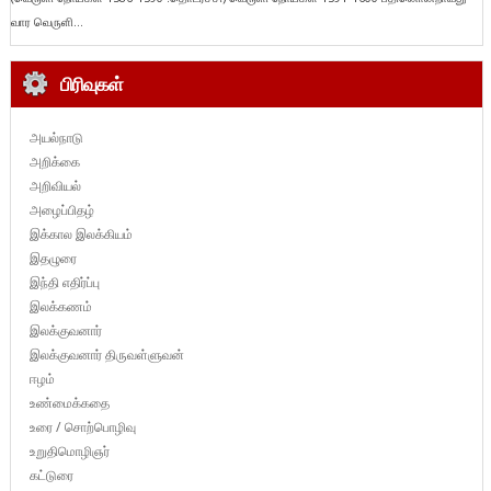
வார வெருளி...
பிரிவுகள்
அயல்நாடு
அறிக்கை
அறிவியல்
அழைப்பிதழ்
இக்கால இலக்கியம்
இதழுரை
இந்தி எதிர்ப்பு
இலக்கணம்
இலக்குவனார்
இலக்குவனார் திருவள்ளுவன்
ஈழம்
உண்மைக்கதை
உரை / சொற்பொழிவு
உறுதிமொழிஞர்
கட்டுரை