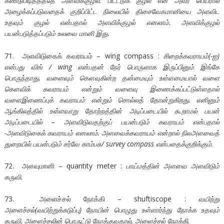
கண்டுபிடித்தததே அளவிக்குழல். பிடட்டுக் குழல் என அவர் பெயரால்
அழைக்கப்படுவதைக் குறிப்பிட்ட நிலையில் திசைவேகமானியை அளவிட
உதவும் குழல் என்பதால் அளவிக்குழல் எனலாம். அளவிக்குழல்
பயன்படுத்தப்படும் உலவை மானி இது.
71. அளவிடுகைக் கவராயம் – wing compass :
சிறைக்கவராயம்(-ஐ)
என்பது விங் / wing என்பதன் நேர் பொருளாக இருப்பினும் இங்கே
பொருந்தாது. வளைவும் கௌவுகின்ற தன்மையும் உள்ளமையால் வளை
கௌவிக் கவராயம் என்றும் வளைவு இணைக்கப்பட்டுள்ளதால்
வளைஇணைப்புக் கவராயம் என்றும் சொல்லத் தோன்றுகிறது. எனினும்
ஆங்கிலத்தில் உள்ளவாறு தோற்றத்தின் அடிப்படையில் கூறாமல் பயன்
அடிப்படையில் – அளவிடுவதற்குப் பயன்படும் கவராயம் என்பதால்
-அளவிடுகைக் கவராயம் எனலாம். அளவைக்கவராயம் என்றால் நிலஅளவைத்
துறையில் பயன்படும் சர்வே காம்பசு/ survey compass என்பதைக்குறிக்கும்.
72. அளவுமானி – quantity meter :
பாய்மத்தின் அளவை அளவிடும்
கருவி.
73. அளைச்சல் நோக்கி – shuftiscope :
வயிற்று
அளைச்சல்(வயிற்றுக்கடுப்பு) நோயின் பொழுது உள்ளார்ந்து நோக்க உதவும்
கருவி. அளைச்சலின் பொருட்டு நோக்குவதால், அளைச்சல் நோக்கி.