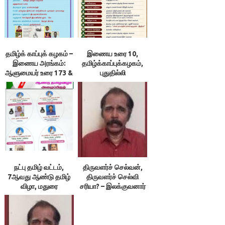
தமிழ்க் காப்புக் கழகம் –
இணைய உரை 10,
இணைய அரங்கம்:
தமிழ்க்காப்புக்கழகம்,
ஆளுமையர் உரை 173 &
புதுதில்லி
174 ; நூலரங்கம்
நட்பு தமிழ் வட்டம்,
திருவளர்ச் செல்வன்,
7ஆவது ஆண்டு தமிழ்
திருவளர்ச் செல்வி
விழா, மதுரை
சரியா? – இலக்குவனார்
திருவள்ளுவன்