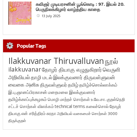
கவிஞர் முடியரசனின் பூங்கொடி : 97. இயல் 20.
பெருநிலக்கிழார் வாழ்த்திய காதை
13 July 2025
Popular Tags
Ilakkuvanar Thiruvalluvan
நூல்
ilakkuvanar
தோழர் தியாகு எழுதுகிறார்
வெருளி
அறிவியல்
தாழி மடல்
இலக்குவனார் திருவள்ளுவன்
வைகை அனிசு
திருவள்ளுவர்
தமிழ்
தமிழ்ச்சொல்லாக்கம்
இ.பு.ஞானப்பிரகாசன்
மறைமலை இலக்குவனார்
தமிழ்க்காப்புக்கழகம்
மொழி மாற்றச் சொற்கள்
உ.வே.சா.
குறள்நெறி
சட்டச் சொற்கள் விளக்கம்
technical terms
கலைச்சொல்
தோழர்
தியாகு
என் சரித்திரம்
சுரதா
அறிவியல் வகைமைச் சொற்கள் 3000
திருக்குறள்