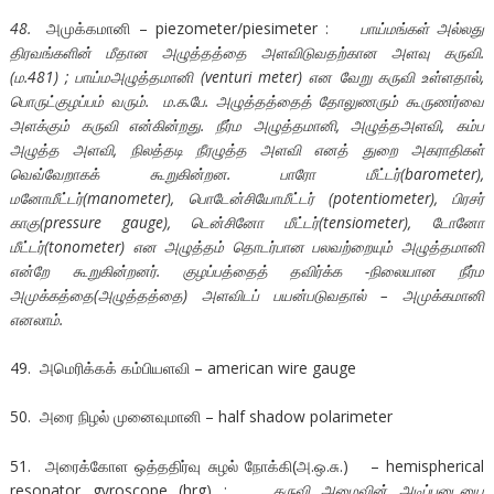
48.
அமுக்கமானி – piezometer/piesimeter :
பாய்மங்கள் அல்லது
திரவங்களின் மீதான அழுத்தத்தை அளவிடுவதற்கான அளவு கருவி.
(ம.
481) ; பாய்மஅழுத்தமானி (venturi meter) என வேறு கருவி உள்ளதால்,
பொருட்குழப்பம் வரும். ம.க.பே. அழுத்தத்தைத் தோலுணரும் கூருணர்வை
அளக்கும் கருவி என்கின்றது. நீர்ம அழுத்தமானி, அழுத்தஅளவி, கம்ப
அழுத்த அளவி, நிலத்தடி நீரழுத்த அளவி எனத் துறை அகராதிகள்
வெவ்வேறாகக் கூறுகின்றன. பாரோ மீட்டர்(barometer),
மனோமீட்டர்(manometer), பொடேன்சியோமீட்டர் (potentiometer), பிரசர்
காகு(pressure gauge), டென்சினோ மீட்டர்(tensiometer), டோனோ
மீட்டர்(tonometer) என அழுத்தம் தொடர்பான பலவற்றையும் அழுத்தமானி
என்றே கூறுகின்றனர். குழப்பத்தைத் தவிர்க்க -நிலையான நீர்ம
அமுக்கத்தை(அழுத்தத்தை) அளவிடப் பயன்படுவதால் – அமுக்கமானி
எனலாம்.
49. அமெரிக்கக் கம்பியளவி – american wire gauge
50. அரை நிழல் முனைவுமானி – half shadow polarimeter
51. அரைக்கோள ஒத்ததிர்வு சுழல் நோக்கி(அ.ஒ.சு.) – hemispherical
resonator gyroscope (hrg) :
கருவி அமைவின் அடிப்படையை