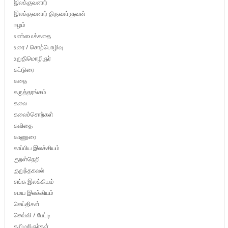
இலக்குவனார்
இலக்குவனார் திருவள்ளுவன்
ஈழம்
உண்மைக்கதை
உரை / சொற்பொழிவு
உறுதிமொழிஞர்
கட்டுரை
கதை
கருத்தரங்கம்
கலை
கலைச்சொற்கள்
கவிதை
காணுரை
காப்பிய இலக்கியம்
குறள்நெறி
குறுந்தகவல்
சங்க இலக்கியம்
சமய இலக்கியம்
செய்திகள்
செவ்வி / பேட்டி
தமிழறிஞர்கள்