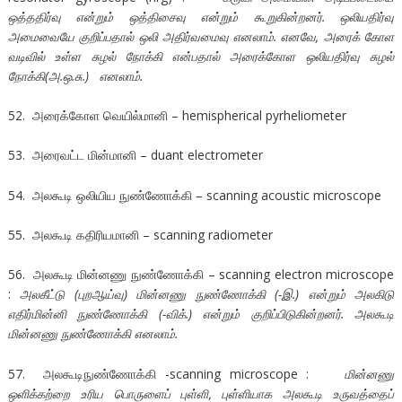
ஒத்ததிர்வு என்றும் ஒத்திசைவு என்றும் கூறுகின்றனர். ஒலியதிர்வு
அமைவையே குறிப்பதால் ஒலி அதிர்வமைவு எனலாம். எனவே, அரைக் கோள
வடிவில் உள்ள சுழல் நோக்கி என்பதால் அரைக்கோள ஒலியதிர்வு சுழல்
நோக்கி(அ.ஒ.சு.) எனலாம்.
52. அரைக்கோள வெயில்மானி – hemispherical pyrheliometer
53. அரைவட்ட மின்மானி – duant electrometer
54. அலகூடி ஒலியிய நுண்ணோக்கி – scanning acoustic microscope
55. அலகூடி கதிரியமானி – scanning radiometer
56. அலகூடி மின்னணு நுண்ணோக்கி – scanning electron microscope
:
அலகீட்டு (புறஆய்வு) மின்னணு நுண்ணோக்கி (-இ.) என்றும் அலகிடு
எதிர்மின்னி நுண்ணோக்கி (-விக்.) என்றும் குறிப்பிடுகின்றனர். அலகூடி
மின்னணு நுண்ணோக்கி எனலாம்.
57. அலகூடிநுண்ணோக்கி -scanning microscope :
மின்னணு
ஒளிக்கற்றை உரிய பொருளைப் புள்ளி
, புள்ளியாக அலகூடி உருவத்தைப்