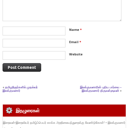
Name
*
Email
*
Website
«
தமிழறிஞர்களில் முதல்வர்
இலக்குவனாரின் புதிய பார்வை –
இலக்குவனார்
இலக்குவனார் திருவள்ளுவன்
»
இதழுரைகள்
இறைவன்-இறைவியர் தமிழ்ப்பெயர் காக்க அறநிலையத்துறைக்கு வேண்டுகோள்! – இலக்குவனார்