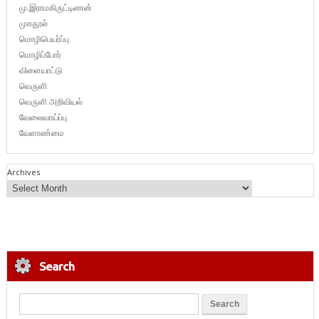
மு.இராமகிருட்டிணன்
முகநூல்
மொழிபெயர்ப்பு
மொழிப்போர்
விளையாட்டு
வெருளி
வெருளி அறிவியல்
வேலைவாய்ப்பு
வேளாண்மை
Archives
Search