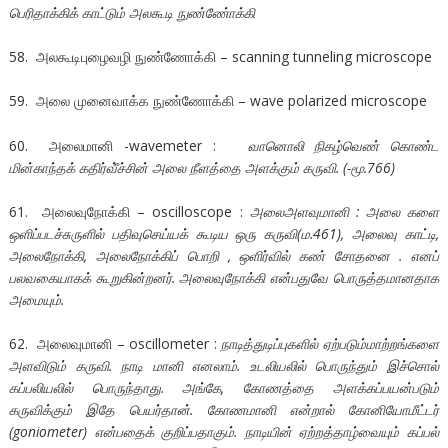
பெரிதாக்கிக் காட்டும் அலகூடி நுண்ணே்ாக்கி
58. அலகூடிபுழைவழி நுண்ணோக்கி – scanning tunneling microscope
59. அலை முனைவாக்க நுண்ணோக்கி – wave polarized microscope
60. அலைமானி -wavemeter :
வானொலி நிகழ்வெண் கொண்ட
மின்காந்தக் கதிர்வீ்ச்சின் அலை நீளத்தை அளக்கும் கருவி. (-மூ.766)
61. அலைவுநோக்கி – oscilloscope :
அலைஅளவுமானி : அலை களை
ஒளிப்படச்சுருளில் பதிவுசெய்யக் கூடிய ஒரு கருவி(ம.461), அலைவு காட்டி,
அலைநோக்கி, அலைநோக்கிப் பொறி , ஒளிர்வில் கண் சோதனை . எனப்
பலவகையாகக் கூறுகின்றனர். அலைவுநோக்கி என்பதுவே பொருத்தமானதாக
அமையும்.
62. அலைவுமானி – oscillometer :
நாடித்துடிப்புகளில் ஏற்படும்மாற்றங்களை
அளவிடும் கருவி. நாடி மானி எனலாம். உடலியலில் பொருந்தும் இச்சொல்
கப்பலியலில் பொருந்தாது. அங்கே, கோணத்தை அளக்கப்பயன்படும்
கருவிக்கும் இதே பெயர்தான். கோணமானி என்றால் கோனியோமீட்டர்
(goniometer) என்பதைக் குறிப்பதாகும். நாடியின் ஏற்றத்தாழ்வையும் கப்பல்