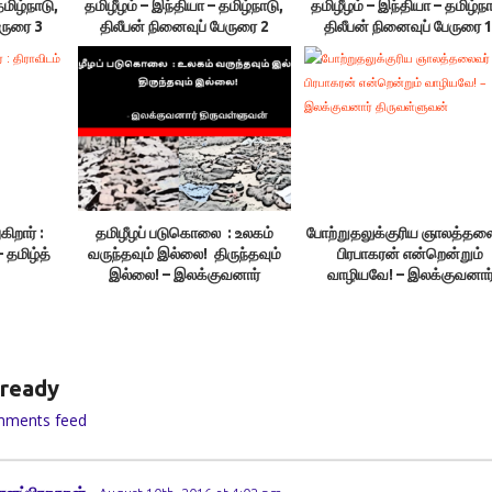
தமிழ்நாடு,
தமிழீழம் – இந்தியா – தமிழ்நாடு,
தமிழீழம் – இந்தியா – தமிழ்நா
ேருரை 3
திலீபன் நினைவுப் பேருரை 2
திலீபன் நினைவுப் பேருரை 1
ிறார் :
தமிழீழப் படுகொலை : உலகம்
போற்றுதலுக்குரிய ஞாலத்தல
– தமிழ்த்
வருந்தவும் இல்லை! திருந்தவும்
பிரபாகரன் என்றென்றும்
இல்லை! – இலக்குவனார்
வாழியவே! – இலக்குவனார
திருவள்ளுவன்
திருவள்ளுவன்
ready
mments feed