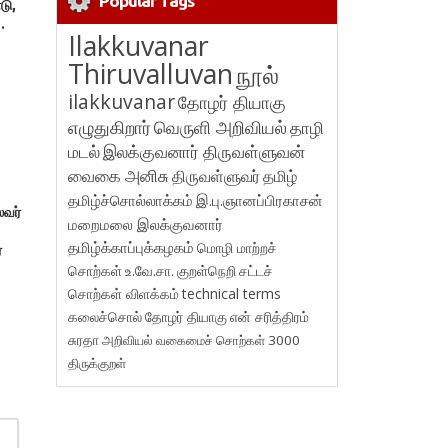
Popular Tags
டு,
.
Ilakkuvanar
Thiruvalluvan
நூல்
ilakkuvanar
தோழர் தியாகு
எழுதுகிறார்
வெருளி அறிவியல்
தாழி
மடல்
இலக்குவனார் திருவள்ளுவன்
வைகை அனிசு
திருவள்ளுவர்
தமிழ்
தமிழ்ச்சொல்லாக்கம்
இ.பு.ஞானப்பிரகாசன்
ைவர்
மறைமலை இலக்குவனார்
தமிழ்க்காப்புக்கழகம்
மொழி மாற்றச்
்
சொற்கள்
உ.வே.சா.
குறள்நெறி
சட்டச்
சொற்கள் விளக்கம்
technical terms
கலைச்சொல்
தோழர் தியாகு
என் சரித்திரம்
சுரதா
அறிவியல் வகைமைச் சொற்கள் 3000
திருக்குறள்