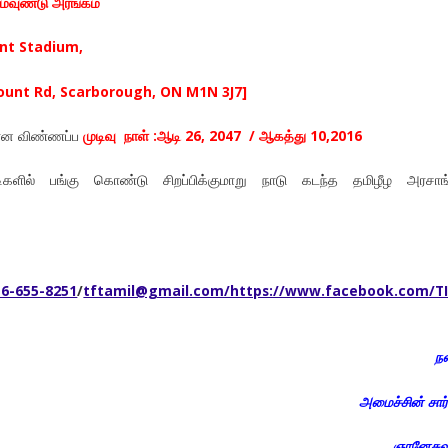
சுமவுண்டு அரங்கம்
nt Stadium,
ount Rd, Scarborough, ON M1N 3J7]
்கான விண்ணப்ப
முடிவு நாள் :ஆடி 26, 2047 / ஆகத்து 10,2016
களில் பங்கு கொண்டு சிறப்பிக்குமாறு நாடு கடந்த தமிழீழ அரசாங்
16-655-8251
/
tftamil@gmail.com/https://www.facebook.com/TI
நன
அமைச்சின் சார
ஞானேசுவ