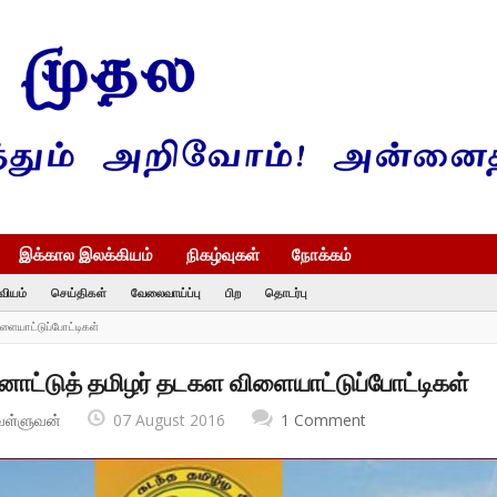
இக்கால இலக்கியம்
நிகழ்வுகள்
நோக்கம்
வியம்
செய்திகள்
வேலைவாய்ப்பு
பிற
தொடர்பு
ளையாட்டுப்போட்டிகள்
ாட்டுத் தமிழர் தடகள விளையாட்டுப்போட்டிகள்
வள்ளுவன்
07 August 2016
1 Comment