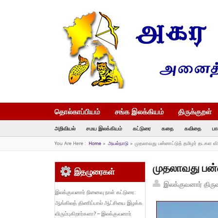
தொல்காப்பியம்
சங்க இலக்கியம்
திருக்குறள்
அறிவியல்
சமய இலக்கியம்
கட்டுரை
கதை
கவிதை
பா
You Are Here :
Home
»
அயல்நாடு
»
முதலாவது பன்னாட்டுத் தமிழர் தடகள வி
முதலாவது பன்ன
இதழுரைகள்
இலக்குவனார் திரு
இலக்குவனார் நினைவு நாள் கட்டுரை:
ஆங்கிலத் திணிப்பால் ஆட்சியை இழக்க
விரும்புகிறார்களா? – இலக்குவனார்