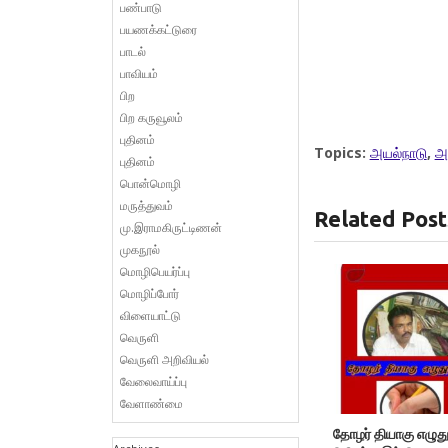
பண்பாடு
பயணக்கட்டுரை
பாடல்
பாவியம்
பிற
பிற கருவூலம்
புதினம்
Topics:
அயல்நாடு
,
அ
புதினம்
பொன்மொழி
மருத்துவம்
Related Post
மு.இராமகிருட்டிணன்
முகநூல்
மொழிபெயர்ப்பு
மொழிப்போர்
விளையாட்டு
வெருளி
வெருளி அறிவியல்
வேலைவாய்ப்பு
வேளாண்மை
தோழர் தியாகு எழுதுக