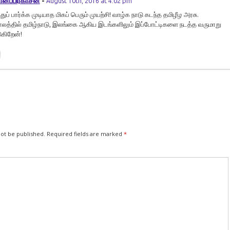
ானப்பிரகாசன்
-
August 10th, 2016 at 4:02 pm
ுப் பார்க்க முடியாத மிகப் பெரும் முயற்சி! வாழ்க நாடு கடந்த தமிழீழ அரசு.
ாலத்தில் தமிழ்நாடு, இலங்கை ஆகிய இடங்களிலும் இப்போட்டிகளை நடத்த வருமாறு
கிறேன்!
not be published.
Required fields are marked
*