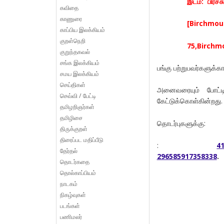
இடம்: பிர்ச்
கவிதை
காணுரை
[Birchmou
காப்பிய இலக்கியம்
குறள்நெறி
75,Birchm
குறுந்தகவல்
சங்க இலக்கியம்
பங்கு பற்றுபவர்களுக
சமய இலக்கியம்
செய்திகள்
அனைவரையும் போட்டி
செவ்வி / பேட்டி
கேட்டுக்கொள்கின்றது.
தமிழறிஞர்கள்
தமிழிசை
தொடர்புகளுக்கு:
திருக்குறள்
திரைப்பட மதிப்பீடு
:
4
தேர்தல்
296585917358338
.
தொடர்கதை
தொல்காப்பியம்
நாடகம்
நிகழ்வுகள்
படங்கள்
பணிமலர்