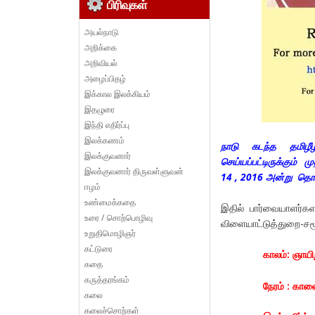
பிரிவுகள்
அயல்நாடு
அறிக்கை
அறிவியல்
அழைப்பிதழ்
இக்கால இலக்கியம்
இதழுரை
இந்தி எதிர்ப்பு
இலக்கணம்
நாடு கடந்த தமிழீ
இலக்குவனார்
செய்யப்பட்டிருக்கும் 
இலக்குவனார் திருவள்ளுவன்
14 , 2016 அன்று தொ
ஈழம்
உண்மைக்கதை
இதில் பார்வையாளர்
உரை / சொற்பொழிவு
விளையாட்டுத்துறை-சம
உறுதிமொழிஞர்
கட்டுரை
காலம்: ஞாயி
கதை
கருத்தரங்கம்
நேரம் : கால
கலை
கலைச்சொற்கள்