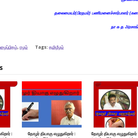
தலைமையர்(பிரதமர்) பணிமனைச்சார்பாளர் (கன
நா க த அரசாங்
ழைப்பிதழ்
,
ஈழம்
Tags:
தமிழீழம்
s
ிறார் :
தோழர் தியாகு எழுதுகிறார் :
தோழர் தியாகு எழுதுகிறார் 