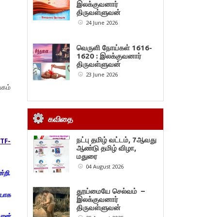
இலக்குவனார்
திருவள்ளுவன்
24 June 2026
வெருளி நோய்கள் 1616-
1620 : இலக்குவனார்
திருவள்ளுவன்
23 June 2026
கம்
கவிதை
நட்பு தமிழ் வட்டம், 7ஆவது
TF-
ஆண்டு தமிழ் விழா,
மதுரை
04 August 2026
்றி.
தூய்மையே செல்வம் –
்பாக
இலக்குவனார்
திருவள்ளுவன்
ரன்