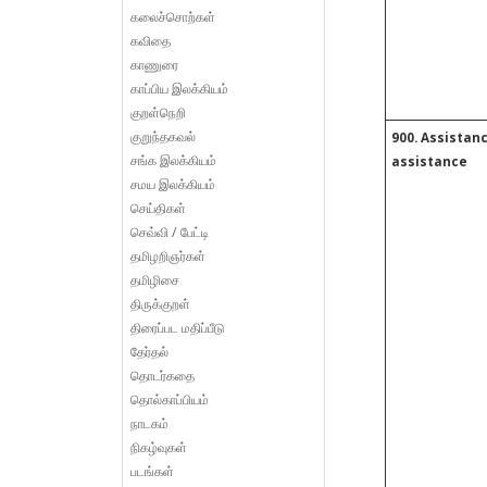
கலைச்சொற்கள்
கவிதை
காணுரை
காப்பிய இலக்கியம்
குறள்நெறி
குறுந்தகவல்
900. Assistan
சங்க இலக்கியம்
assistance
சமய இலக்கியம்
செய்திகள்
செவ்வி / பேட்டி
தமிழறிஞர்கள்
தமிழிசை
திருக்குறள்
திரைப்பட மதிப்பீடு
தேர்தல்
தொடர்கதை
தொல்காப்பியம்
நாடகம்
நிகழ்வுகள்
படங்கள்