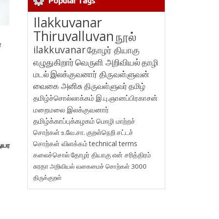
Popular Tags
Ilakkuvanar
Thiruvalluvan
நூல்
ை
ilakkuvanar
தோழர் தியாகு
எழுதுகிறார்
வெருளி அறிவியல்
தாழி
மடல்
இலக்குவனார் திருவள்ளுவன்
வைகை அனிசு
திருவள்ளுவர்
தமிழ்
தமிழ்ச்சொல்லாக்கம்
இ.பு.ஞானப்பிரகாசன்
மறைமலை இலக்குவனார்
தமிழ்க்காப்புக்கழகம்
மொழி மாற்றச்
சொற்கள்
உ.வே.சா.
குறள்நெறி
சட்டச்
சொற்கள் விளக்கம்
technical terms
துயர
கலைச்சொல்
தோழர் தியாகு
என் சரித்திரம்
சுரதா
அறிவியல் வகைமைச் சொற்கள் 3000
திருக்குறள்