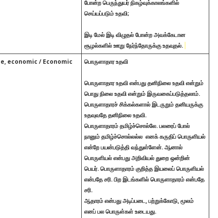
போன்ற பெருந்துயர் நிகழ்வுக்காலங்களில்
செய்யப்படும் உதவி;
இடி மேல் இடி விழுதல் போன்ற அவக்கேடான
சூழல்களில் ஊறு நேர்ந்தோருக்கு உதவுதல்.
ce, economic / Economic
பொருளாதார உதவி
பொருளாதார உதவி என்பது தனிநிலை உதவி என்றும்
பொது நிலை உதவி என்றும் இருவகைப்படுத்தலாம்.
பொருளாதாரச் சிக்கல்களால் இடருறும் தனியருக்கு
உதவுவதே தனிநிலை உதவி.
பொருளாதாரம் தமிழ்ச்சொல்லே. பலரைப் போல்
நானும் தமிழ்ச்சொல்லல்ல எனக் கருதிப் பொருளியல்
என்றே பயன்படுத்தி வந்துள்ளேன். ஆனால்
பொருளியல் என்பது அறிவியல் துறை ஒன்றின்
பெயர். பொருளாதாரம் குறித்த இயலைப் பொருளியல்
என்பதே சரி. பிற இடங்களில் பொருளாதாரம் என்பதே
சரி.
ஆதாரம் என்பது அடிப்படை, பற்றுக்கோடு, மூலம்
எனப் பல பொருள்கள் உடையது.