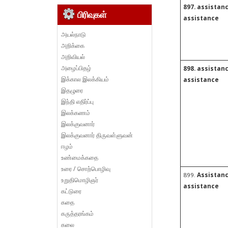
897. assistan
பிரிவுகள்
assistance
அயல்நாடு
அறிக்கை
அறிவியல்
அழைப்பிதழ்
898. assistanc
இக்கால இலக்கியம்
assistance
இதழுரை
இந்தி எதிர்ப்பு
இலக்கணம்
இலக்குவனார்
இலக்குவனார் திருவள்ளுவன்
ஈழம்
உண்மைக்கதை
உரை / சொற்பொழிவு
899.
Assistanc
உறுதிமொழிஞர்
assistance
கட்டுரை
கதை
கருத்தரங்கம்
கலை