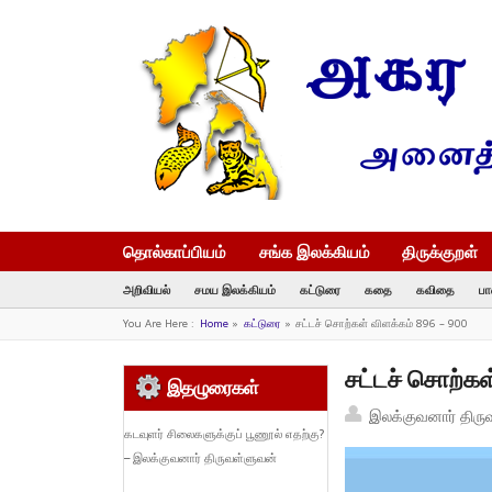
தொல்காப்பியம்
சங்க இலக்கியம்
திருக்குறள்
அறிவியல்
சமய இலக்கியம்
கட்டுரை
கதை
கவிதை
பா
You Are Here :
Home
»
கட்டுரை
»
சட்டச் சொற்கள் விளக்கம் 896 – 900
சட்டச் சொற்கள
இதழுரைகள்
இலக்குவனார் திரு
கடவுளர் சிலைகளுக்குப் பூணூல் எதற்கு?
– இலக்குவனார் திருவள்ளுவன்