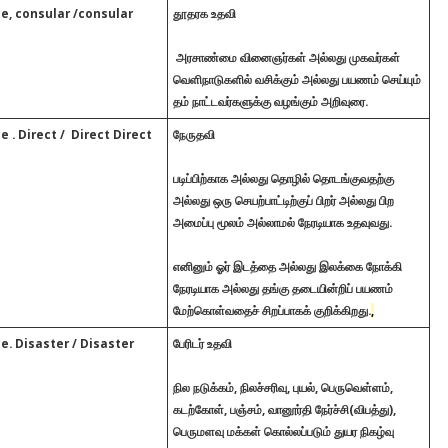
ce, consular /consular
தூதரக உதவி
அரசாண்மை வினைஞர்கள் அல்லது முகவர்கள்
வெளிநாடுகளில் வசிக்கும் அல்லது பயணம் செய்யும்
தம் நாட்டவர்களுக்கு வழங்கும் அறிவுரை.
e . Direct / Direct Direct
நேருதவி
படிப்பிற்காக அல்லது தொழில் தொடங்குவதற்கு
அல்லது ஒரு செயற்பாட்டிற்குப் பிறர் அல்லது பிற
அமைப்பு மூலம் அல்லாமல் நேரடியாக உதவுவது.
எனினும் ஓர் இடத்தை அல்லது இலக்கை நோக்கி
நேரடியாக அல்லது தங்கு தடையின்றிப் பயணம்
மேற்கொள்வதைச் சிறப்பாகக் குறிக்கிறது.
,
e. Disaster / Disaster
பேரிடர் உதவி
நில நடுக்கம், நிலச்சரிவு, புயல், பெருவெள்ளம்,
கடற்கோள், பஞ்சம், வானூர்தி நேர்ச்சி(விபத்து),
பெருமளவு மக்கள் கொல்லப்படும் துயர நிகழ்வு