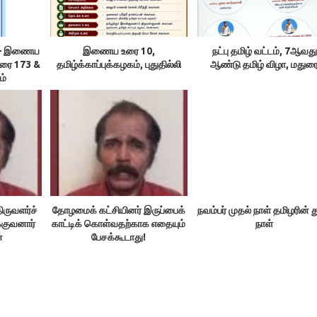
ம் – இணைய
இணைய உரை 10,
நட்பு தமிழ் வட்டம், 7ஆவது
உரை 173 &
தமிழ்க்காப்புக்கழகம், புதுதில்லி
ஆண்டு தமிழ் விழா, மதுர
ம்
ிருவளர்ச்
தோழமைக் கட்சியினர் இருப்பைக்
நவம்பர் முதல் நாள் தமிழரின் 
்குவனார்
காட்டிக் கொள்வதற்காக எதையும்
நாள்
்
பேசக்கூடாது!