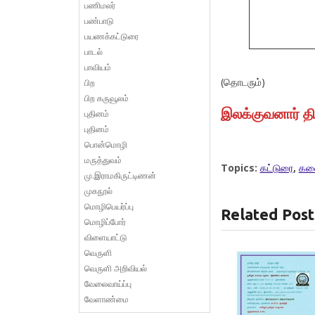
பணிமலர்
பண்பாடு
பயணக்கட்டுரை
பாடல்
பாவியம்
(தொடரும்)
பிற
பிற கருவூலம்
இலக்குவனார் த
புதினம்
புதினம்
பொன்மொழி
மருத்துவம்
Topics:
கட்டுரை
,
கல
மு.இராமகிருட்டிணன்
முகநூல்
மொழிபெயர்ப்பு
Related Post
மொழிப்போர்
விளையாட்டு
வெருளி
வெருளி அறிவியல்
வேலைவாய்ப்பு
வேளாண்மை