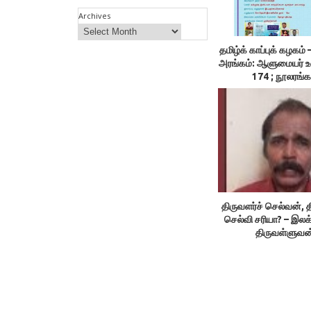
Archives
தமிழ்க் காப்புக் கழக
அரங்கம்: ஆளுமையர் 
174 ; நூலரங்க
திருவளர்ச் செல்வன், த
செல்வி சரியா? – இலக
திருவள்ளுவன