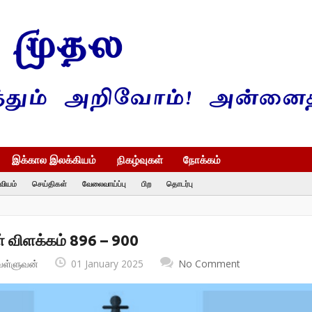
இக்கால இலக்கியம்
நிகழ்வுகள்
நோக்கம்
வியம்
செய்திகள்
வேலைவாய்ப்பு
பிற
தொடர்பு
் விளக்கம் 896 – 900
வள்ளுவன்
01 January 2025
No Comment