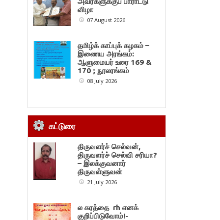
அவர்களுக்குப் பாராட்டு
விழா
07 August 2026
தமிழ்க் காப்புக் கழகம் –
இணைய அரங்கம்:
ஆளுமையர் உரை 169 &
170 ; நூலரங்கம்
08 July 2026
கட்டுரை
திருவளர்ச் செல்வன்,
திருவளர்ச் செல்வி சரியா?
– இலக்குவனார்
திருவள்ளுவன்
21 July 2026
ல கரத்தை rh எனக்
குறிப்பிடுவோம்!-