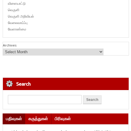
விளையாட்டு
வெருளி
வெருளி அறிவியல்
வேலைவாய்ப்பு
வேளாண்மை
Archives
Search
பதிவுகள்
கருத்துகள்
பிரிவுகள்