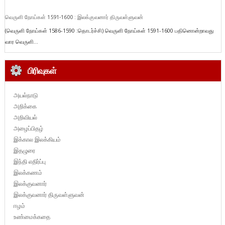
வெருளி நோய்கள் 1591-1600 : இலக்குவனார் திருவள்ளுவன்
(வெருளி நோய்கள் 1586-1590 :தொடர்ச்சி) வெருளி நோய்கள் 1591-1600 பதினொன்றாவது
வார வெருளி...
பிரிவுகள்
அயல்நாடு
அறிக்கை
அறிவியல்
அழைப்பிதழ்
இக்கால இலக்கியம்
இதழுரை
இந்தி எதிர்ப்பு
இலக்கணம்
இலக்குவனார்
இலக்குவனார் திருவள்ளுவன்
ஈழம்
உண்மைக்கதை