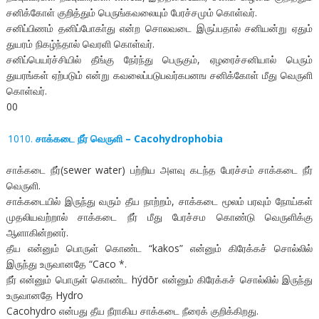
சனிக்கோள் குறித்தும் பெருங்கவலையும் பேரச்சமும் கொள்வர்.
சனிப்பிணம் தனிப்போகா்து என்ற சொலவடை இருப்பதால் சனியன்று ஏதும்
துயரம் நிகழ்ந்தால் வெரளி கொள்வர்.
சனிப்பெயர்ச்சியில் தீங்கு நேர்ந்து பெருகும், ஏழரைச்சனியால் பெரும்
துயரங்கள் ஏற்படும் என்று கவலைப்படுபவர்கபனங சனிக்கோள் மீது வெருளி
கொள்வர்.
00
சாக்கடை நீர் வெருளி – Cacohydrophobia
சாக்கடை நீர்(sewer water) பற்றிய அளவு கடந்த பேரச்சம் சாக்கடை நீர்
வெருளி.
சாக்கடையில் இருந்து வரும் தீய நாற்றம், சாக்கடை மூலம் பரவும் நோய்கள்
முதலியவற்றால் சாக்கடை நீர் மீது பேரச்சம கொண்டு வெருளிக்கு
ஆளாகின்றனர்.
தீய என்னும் பொருள் காெண்ட “kakos” என்னும் கிரேக்கச் சொல்லில்
இருந்து உருவானதே “Caco *.
நீர் என்னும் பொருள் கொண்ட hýdōr என்னும் கிரேக்கச் சொல்லில் இருந்து
உருவானதே Hydro
Cacohydro என்பது தீய நீராகிய சாக்கடை நீரைக் குறிக்கிறது.