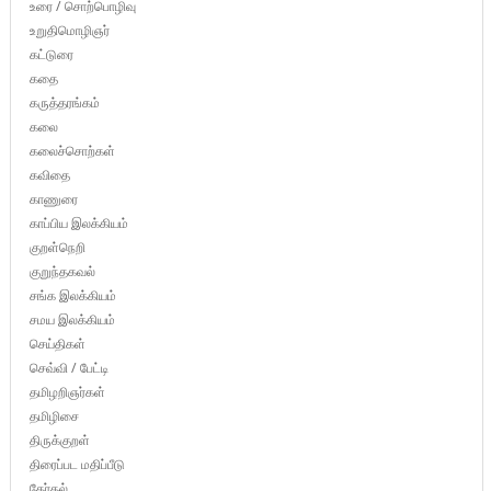
உரை / சொற்பொழிவு
உறுதிமொழிஞர்
கட்டுரை
கதை
கருத்தரங்கம்
கலை
கலைச்சொற்கள்
கவிதை
காணுரை
காப்பிய இலக்கியம்
குறள்நெறி
குறுந்தகவல்
சங்க இலக்கியம்
சமய இலக்கியம்
செய்திகள்
செவ்வி / பேட்டி
தமிழறிஞர்கள்
தமிழிசை
திருக்குறள்
திரைப்பட மதிப்பீடு
தேர்தல்