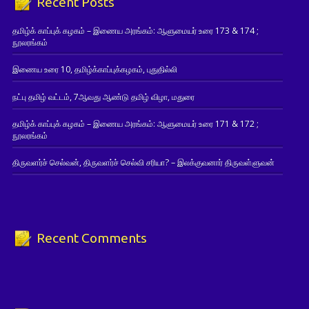
Recent Posts
தமிழ்க் காப்புக் கழகம் – இணைய அரங்கம்: ஆளுமையர் உரை 173 & 174 ;
நூலரங்கம்
இணைய உரை 10, தமிழ்க்காப்புக்கழகம், புதுதில்லி
நட்பு தமிழ் வட்டம், 7ஆவது ஆண்டு தமிழ் விழா, மதுரை
தமிழ்க் காப்புக் கழகம் – இணைய அரங்கம்: ஆளுமையர் உரை 171 & 172 ;
நூலரங்கம்
திருவளர்ச் செல்வன், திருவளர்ச் செல்வி சரியா? – இலக்குவனார் திருவள்ளுவன்
Recent Comments