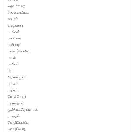
தொடர்கதை
தொல்காப்பியம்
நாடகம்
நிகழ்வுகள்
படங்கள்
பணிமலர்
பண்பாடு
பயணக்கட்டுரை
பாடல்
பாவியம்
பிற
பிற கருவூலம்
புதினம்
புதினம்
பொன்மொழி
மருத்துவம்
மு.இராமகிருட்டிணன்
முகநூல்
மொழிபெயர்ப்பு
மொழிப்போர்