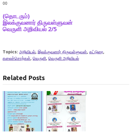
00
(தொடரும்)
இலக்குவனார் திருவள்ளுவன்
வெருளி அறிவியல் 2/5
Topics:
அறிவியல்
,
இலக்குவனார் திருவள்ளுவன்
,
கட்டுரை
,
கலைச்சொற்கள்
,
வெருளி
,
வெருளி அறிவியல்
Related Posts