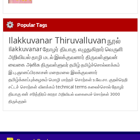
Popular Tags
Ilakkuvanar Thiruvalluvan
நூல்
ilakkuvanar
தோழர் தியாகு எழுதுகிறார்
வெருளி
அறிவியல்
தாழி மடல்
இலக்குவனார் திருவள்ளுவன்
வைகை அனிசு
திருவள்ளுவர்
தமிழ்
தமிழ்ச்சொல்லாக்கம்
இ.பு.ஞானப்பிரகாசன்
மறைமலை இலக்குவனார்
தமிழ்க்காப்புக்கழகம்
மொழி மாற்றச் சொற்கள்
உ.வே.சா.
குறள்நெறி
சட்டச் சொற்கள் விளக்கம்
technical terms
கலைச்சொல்
தோழர்
தியாகு
என் சரித்திரம்
சுரதா
அறிவியல் வகைமைச் சொற்கள் 3000
திருக்குறள்