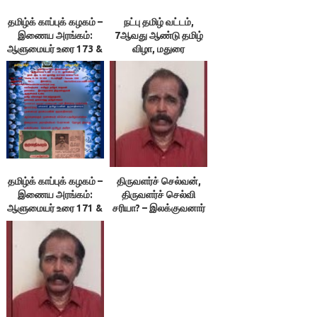
தமிழ்க் காப்புக் கழகம் –
நட்பு தமிழ் வட்டம்,
இணைய அரங்கம்:
7ஆவது ஆண்டு தமிழ்
ஆளுமையர் உரை 173 &
விழா, மதுரை
174 ; நூலரங்கம்
தமிழ்க் காப்புக் கழகம் –
திருவளர்ச் செல்வன்,
இணைய அரங்கம்:
திருவளர்ச் செல்வி
ஆளுமையர் உரை 171 &
சரியா? – இலக்குவனார்
172 ; நூலரங்கம்
திருவள்ளுவன்