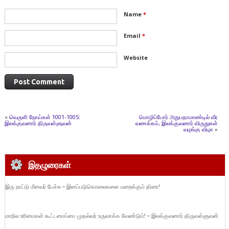
Name
*
Email
*
Website
«
வெருளி நோய்கள் 1001-1005:
மொழிப்போர் அறுபதாமாண்டில் வீர
இலக்குவனார் திருவள்ளுவன்
வணக்கம், இலக்குவனார் விருதுகள்
வழங்கு விழா
»
இதழுரைகள்
இரு நாட்டு மீனவர் பேச்சு – இனப்படுகொலைகளை மறைக்கும் திரை!
மாநில உரிமைகள் கூட்டமைப்பை முதல்வர் உருவாக்க வேண்டும்! – இலக்குவனார் திருவள்ளுவன்