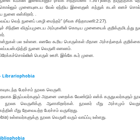
்நுனை எஃகின் இளையானும் (சீவக சிந்தாமணி 1.361)எனத் திருத்தக்க தே
ம் கொல்லும் முனையுடைய வேல் ஏந்திய இளைஞன் கந்துக் கடன் எனச் சொல்
 நுனை என்கிறார். .
த வெய்ய வெந் நுனைப் பகழி மைந்தர்” (சீவக சிந்தாமணி:2:27).
துச் சிந்தின விருப்பமுடைய அம்புகளின் கொடிய முனையைக் குறிக்குமிடத்து 
ர்.
ான்றுகள் பல உள்ளன. எனவே கூரிய பொருள்கள் மீதான அச்சத்தைக் குறிக்கை
ைப்பயன்படுத்தி நுனை வெருளி எனலாம்.
ிரேக்கச்சொல்லின் பொருள் ஊசி. இங்கே கூர் முனை.
– Librariophobia
வுகடந்த பேரச்சம் நூலக வெருளி.
றைவாக இருப்பவர்களும் அதனை மறைக்க வேண்டும் என்க் கருதுபவர்களும் நூ
கி நூலக வெருளிக்கு ஆளாகிறார்கள். நூலகர் மீது அச்சமும் வெறுப்ப
த்தின் மீது தேவையற்ற பேரச்சம் வருகிறது.
bia) உள்ளவர்களுக்கு நூலக வெருளி வரும் வாய்ப்பு உள்ளது.
Bibliophobia