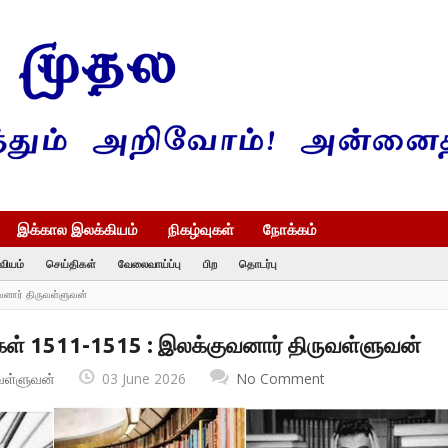
இக்கால இலக்கியம்
நிகழ்வுகள்
நோக்கம்
வியம்
செய்திகள்
வேலைவாய்ப்பு
பிற
தொடர்பு
வனார் திருவள்ளுவன்
ள் 1511-1515 : இலக்குவனார் திருவள்ளுவன்
வள்ளுவன்
03 June 2026
No Comment