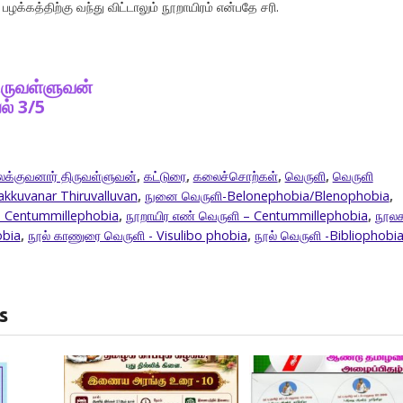
பழக்கத்திற்கு வந்து விட்டாலும் நூறாயிரம் என்பதே சரி.
ிருவள்ளுவன்
ல் 3/5
க்குவனார் திருவள்ளுவன்
,
கட்டுரை
,
கலைச்சொற்கள்
,
வெருளி
,
வெருளி
lakkuvanar Thiruvalluvan
,
நுனை வெருளி-Belonephobia/Blenophobia
,
- Centummillephobia
,
நூறாயிர எண் வெருளி – Centummillephobia
,
நூல
obia
,
நூல் காணுரை வெருளி - Visulibo phobia
,
நூல் வெருளி -Bibliophobi
s