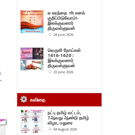
ல கரத்தை rh எனக்
குறிப்பிடுவோம்!-
இலக்குவனார்
திருவள்ளுவன்
24 June 2026
வெருளி நோய்கள்
1616-1620 :
இலக்குவனார்
திருவள்ளுவன்
க
23 June 2026
a
,
கவிதை
நட்பு தமிழ் வட்டம்,
7ஆவது ஆண்டு தமிழ்
விழா, மதுரை
04 August 2026