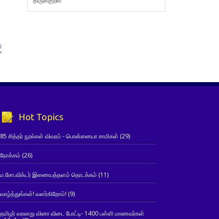
்
»
Hot Topics
85 சித்தர் நூல்கள் விவரம் - பொன்னையா சாமிகள்
(29)
நோக்கம்
(26)
ம.சோ.விக்டர் இணையத்தளம் தொடக்கம்
(11)
வாழ்த்துங்கள்! வளர்கிறோம்!
(9)
தமிழர் வரலாறு வினா விடை போட்டி- 1400 பள்ளி மாணவர்கள்