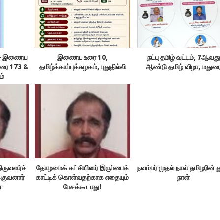
ம் – இணைய
இணைய உரை 10,
நட்பு தமிழ் வட்டம், 7ஆவது
உரை 173 &
தமிழ்க்காப்புக்கழகம், புதுதில்லி
ஆண்டு தமிழ் விழா, மதுர
ம்
ிருவளர்ச்
தோழமைக் கட்சியினர் இருப்பைக்
நவம்பர் முதல் நாள் தமிழரின் 
்குவனார்
காட்டிக் கொள்வதற்காக எதையும்
நாள்
்
பேசக்கூடாது!