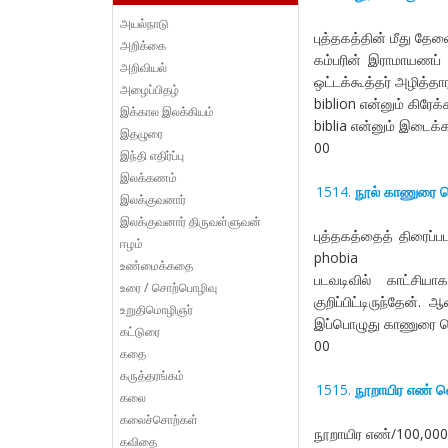
அயல்நாடு
புத்தகத்தின் மீது தேவ
அறிக்கை
கம்பரின் இராமாயணப் 
அறிவியல்
ஒட்டக்கூத்தர் அழித்த
அழைப்பிதழ்
biblion என்னும் கிரேக்
இக்கால இலக்கியம்
biblia என்னும் இடைக்க
இதழுரை
00
இந்தி எதிர்ப்பு
இலக்கணம்
நூல் காணுரை வ
இலக்குவனார்
இலக்குவனார் திருவள்ளுவன்
புத்தகத்தைத் திரைப்பட
ஈழம்
phobia
உண்மைக்கதை
படவடிவில் காட்சிய
உரை / சொற்பொழிவு
குறிப்பிட்டிருந்தேன
உறுதிமொழிஞர்
இப்பொழுது காணுரை வெ
கட்டுரை
00
கதை
கருத்தரங்கம்
நூறாயிர எண் 
கலை
கலைச்சொற்கள்
நூறாயிர எண்/100,000 
கவிதை