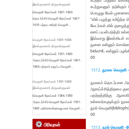
கூற்றம் அஞ்சும் கொல
இலக்குவனார் திருவள்ளுவன்
கூற்றுவனும் நடுங்கு
(வெருளி நோய்கள் 1601-1606
பொழுது வேல் முனையை
தொடர்ச்சி) வெருளி நோய்கள் 1607-
“வில் பழுத்து உமிழ்ந்
1610 பந்தய ஊர்தி வெருளி...
வேடர்கள் வில் குழைத்
எனப் பயன்படுத்தி உள்ளா
இவ்வாறு இலக்கியச் ச
வெருளி நோய்கள் 1601-1606 :
நுனை என்னும் சொல்ல
இலக்குவனார் திருவள்ளுவன்
belளnē, என்னும் பழங்க
(வெருளி நோய்கள் 1591-1600
00
:தொடர்ச்சி) வெருளி நோய்கள் 1601-
1606 பத்தாம் வகுப்பு வெருளி...
நூலக வெருளி 
வெருளி நோய்கள் 1591-1600 :
நூலகம் தொடர்பான அள
இலக்குவனார் திருவள்ளுவன்
ஆராய்ச்சித்திறமை கு
பதற்றத்திற்கு ஆளா
(வெருளி நோய்கள் 1586-1590
உள்ளவர்களுக்கும் நூலக
:தொடர்ச்சி) வெருளி நோய்கள் 1591-
நூல் வெருளி(bibliopho
1600 பதினொன்றாவது வார வெருளி...
00
பிரிவுகள்
நூல் வெருளி -