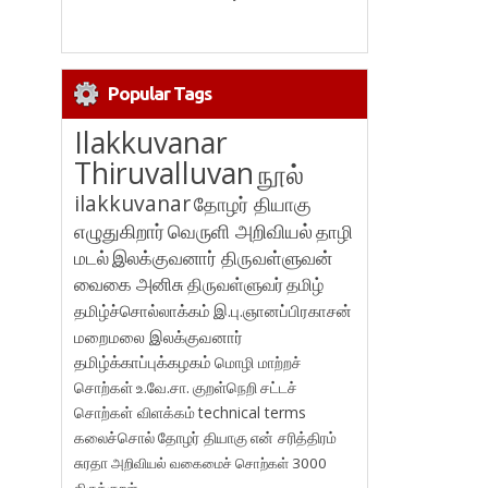
Popular Tags
Ilakkuvanar
Thiruvalluvan
நூல்
ilakkuvanar
தோழர் தியாகு
எழுதுகிறார்
வெருளி அறிவியல்
தாழி
மடல்
இலக்குவனார் திருவள்ளுவன்
வைகை அனிசு
திருவள்ளுவர்
தமிழ்
தமிழ்ச்சொல்லாக்கம்
இ.பு.ஞானப்பிரகாசன்
மறைமலை இலக்குவனார்
தமிழ்க்காப்புக்கழகம்
மொழி மாற்றச்
சொற்கள்
உ.வே.சா.
குறள்நெறி
சட்டச்
சொற்கள் விளக்கம்
technical terms
கலைச்சொல்
தோழர் தியாகு
என் சரித்திரம்
சுரதா
அறிவியல் வகைமைச் சொற்கள் 3000
திருக்குறள்