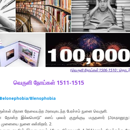
(வெருளி நோய்கள் 1506-1510 : தொடர்ச
வெருளி நோய்கள் 1511-1515
-Belonephobia/Blenophobia
ுள்கள் மீதான தேவையற்ற அளவுகடந்த பேரச்சம் நுனை வெருளி.
 தோன்ற இல்லமொடு” எனப் புலவர் குறுங்குடி மருதனார் (அகநானூறு:4
ய முனையை நுனை என்கிறார். 2.