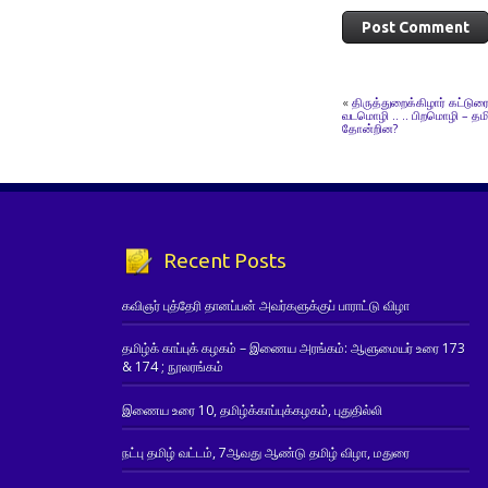
«
திருத்துறைக்கிழார் கட்டுரை
வடமொழி .. .. பிறமொழி – தம
தோன்றின?
Recent Posts
கவிஞர் புத்தேரி தானப்பன் அவர்களுக்குப் பாராட்டு விழா
தமிழ்க் காப்புக் கழகம் – இணைய அரங்கம்: ஆளுமையர் உரை 173
& 174 ; நூலரங்கம்
இணைய உரை 10, தமிழ்க்காப்புக்கழகம், புதுதில்லி
நட்பு தமிழ் வட்டம், 7ஆவது ஆண்டு தமிழ் விழா, மதுரை