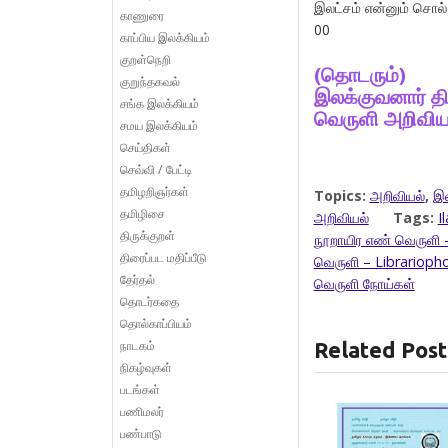
இலட்சம் என்னும் சொல் 
காணுரை
00
காப்பிய இலக்கியம்
குறள்நெறி
(தொடரும்)
குறுந்தகவல்
இலக்குவனார் த
சங்க இலக்கியம்
வெருளி அறிவிய
சமய இலக்கியம்
செய்திகள்
செவ்வி / பேட்டி
தமிழறிஞர்கள்
Topics:
அறிவியல்
,
இல
தமிழிசை
அறிவியல்
Tags:
I
திருக்குறள்
நூறாயிர எண் வெருளி 
திரைப்பட மதிப்பீடு
வெருளி – Librarioph
தேர்தல்
வெருளி நோய்கள்
தொடர்கதை
தொல்காப்பியம்
நாடகம்
Related Post
நிகழ்வுகள்
படங்கள்
பணிமலர்
பண்பாடு