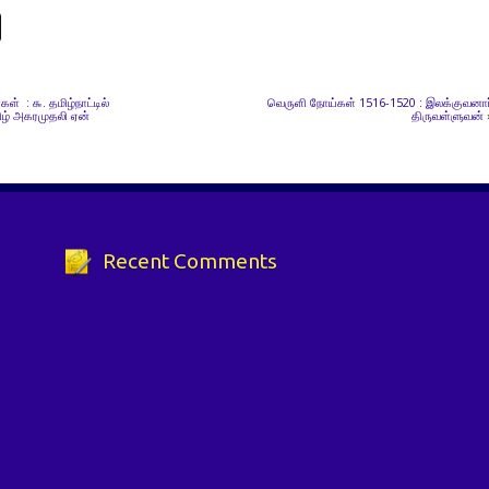
கள் : ௯. தமிழ்நாட்டில்
வெருளி நோய்கள் 1516-1520 : இலக்குவனார
ிழ் அகரமுதலி ஏன்
திருவள்ளுவன்
Recent Comments