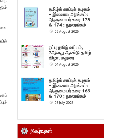
வர்,
லும்
தமிழ்க் காப்புக் கழகம்
– இணைய அரங்கம்:
ஆளுமையர் உரை 173
& 174 ; நூலரங்கம்
நுனை
06 August 2026
யில்
நட்பு தமிழ் வட்டம்,
7ஆவது ஆண்டு தமிழ்
விழா, மதுரை
04 August 2026
தமிழ்க் காப்புக் கழகம்
– இணைய அரங்கம்:
ஆளுமையர் உரை 169
லகப்
& 170 ; நூலரங்கம்
ும்
08 July 2026
நிகழ்வுகள்