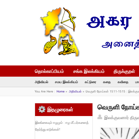
தொல்காப்பியம்
சங்க இலக்கியம்
திருக்குறள்
அறிவியல்
சமய இலக்கியம்
கட்டுரை
கதை
கவிதை
பா
You Are Here :
Home
»
அறிவியல்
»
வெருளி நோய்கள் 1511-1515 : இலக்கு
வெருளி நோய்க
இதழுரைகள்
இலக்குவனார் திரு
இலங்கையும் ஈழமும் : ஈழ மீட்பர்களைத்
தேர்ந்து எடுங்கள்!