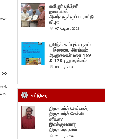
கவிஞர் புத்தேரி
தானப்பன்
அவர்களுக்குப் பாராட்டு
டிளை
விழா
07 August 2026
தமிழ்க் காப்புக் கழகம்
– இணைய அரங்கம்:
ஆளுமையர் உரை 169
& 170 ; நூலரங்கம்
08 July 2026
libo
னக்
் என
கட்டுரை
திருவளர்ச் செல்வன்,
திருவளர்ச் செல்வி
சரியா? –
இலக்குவனார்
திருவள்ளுவன்
21 July 2026