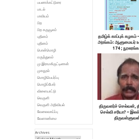
பயணக்கட்டுரை
பாடல்
பாவியம்
பிற
பிற கருவூலம்
புதினம்
தமிழ்க் காப்புக் கழக
அரங்கம்: ஆளுமையர் 
புதினம்
174 ; நூலரங்க
பொன்மொழி
மருத்துவம்
மு.இராமகிருட்டிணன்
முகநூல்
மொழிபெயர்ப்பு
மொழிப்போர்
விளையாட்டு
வெருளி
வெருளி அறிவியல்
திருவளர்ச் செல்வன், த
வேலைவாய்ப்பு
செல்வி சரியா? – இலக
திருவள்ளுவன
வேளாண்மை
Archives