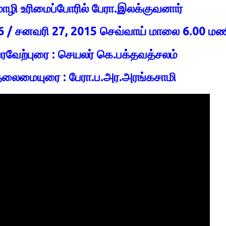
ழி உரிமைப்போரில் பேரா.இலக்குவனார்
6 / சனவரி 27, 2015 செவ்வாய் மாலை 6.00 ம
ரவேற்புரை : செயலர் கெ.பக்தவத்சலம்
லைமையுரை : பேரா.ப.அர.அரங்கசாமி