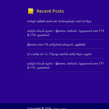
Recent Posts
கவிஞர் புத்தேரி தானப்பன் அவர்களுக்குப் பாராட்டு விழா
தமிழ்க் காப்புக் கழகம் – இணைய அரங்கம்: ஆளுமையர் உரை 173
& 174 ; நூலரங்கம்
இணைய உரை 10, தமிழ்க்காப்புக்கழகம், புதுதில்லி
நட்பு தமிழ் வட்டம், 7ஆவது ஆண்டு தமிழ் விழா, மதுரை
தமிழ்க் காப்புக் கழகம் – இணைய அரங்கம்: ஆளுமையர் உரை 171
& 172 ; நூலரங்கம்
Copyright © 2026. அகர முதல