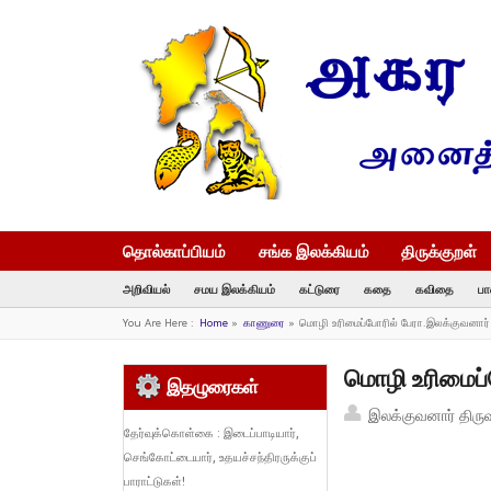
தொல்காப்பியம்
சங்க இலக்கியம்
திருக்குறள்
அறிவியல்
சமய இலக்கியம்
கட்டுரை
கதை
கவிதை
பா
You Are Here :
Home
»
காணுரை
»
மொழி உரிமைப்போரில் பேரா.இலக்குவனார்
மொழி உரிமைப்
இதழுரைகள்
இலக்குவனார் திரு
தேர்வுக்கொள்கை : இடைப்பாடியார்,
செங்கோட்டையார், உதயச்சந்திரருக்குப்
பாராட்டுகள்!