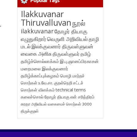
Popular Tags
Ilakkuvanar
Thiruvalluvan
நூல்
»
ilakkuvanar
தோழர் தியாகு
எழுதுகிறார்
வெருளி அறிவியல்
தாழி
மடல்
இலக்குவனார் திருவள்ளுவன்
வைகை அனிசு
திருவள்ளுவர்
தமிழ்
தமிழ்ச்சொல்லாக்கம்
இ.பு.ஞானப்பிரகாசன்
மறைமலை இலக்குவனார்
தமிழ்க்காப்புக்கழகம்
மொழி மாற்றச்
சொற்கள்
உ.வே.சா.
குறள்நெறி
சட்டச்
சொற்கள் விளக்கம்
technical terms
கலைச்சொல்
தோழர் தியாகு
என் சரித்திரம்
சுரதா
அறிவியல் வகைமைச் சொற்கள் 3000
திருக்குறள்