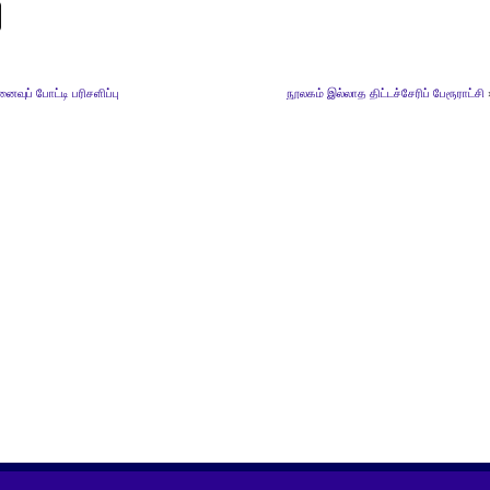
ினைவுப் போட்டி பரிசளிப்பு
நூலகம் இல்லாத திட்டச்சேரிப் பேரூராட்சி