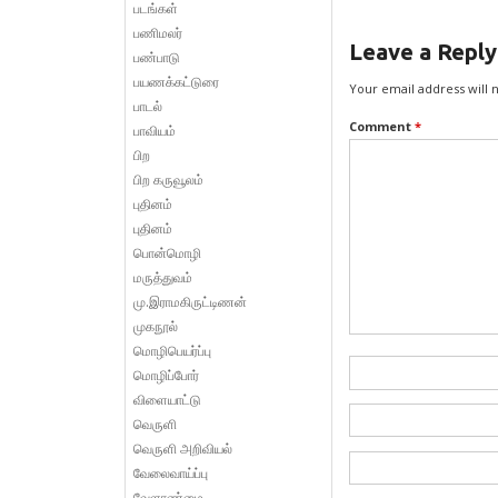
படங்கள்
பணிமலர்
Leave a Reply
பண்பாடு
பயணக்கட்டுரை
Your email address will 
பாடல்
Comment
*
பாவியம்
பிற
பிற கருவூலம்
புதினம்
புதினம்
பொன்மொழி
மருத்துவம்
மு.இராமகிருட்டிணன்
முகநூல்
மொழிபெயர்ப்பு
மொழிப்போர்
விளையாட்டு
வெருளி
வெருளி அறிவியல்
வேலைவாய்ப்பு
வேளாண்மை