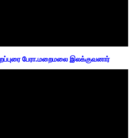
ிறப்புரை பேரா.மறைமலை இலக்குவனார்