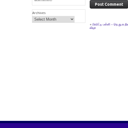
Archives
«
பிரடெ்டி பள்ளி – நெ.து.சு.ந
விழா