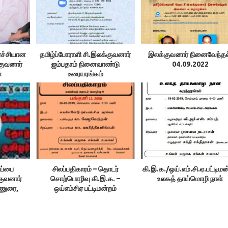
்ச்சியான
தமிழ்ப்போராளி சி.இலக்குவனார்
இலக்குவனார் நினைவேந்தல
குவனார்
ஐம்பதாம் நினைவாண்டு
04.09.2022
்
உரையரங்கம்
ப்பை
சிலப்பதிகாரம் – தொடர்
கி.இ.க./ஒய்.எம்.சி.ஏ.பட்டிமன
குவனார்
சொற்பொழிவு கி.இ.க. –
உலகத் தாய்மொழி நாள்
ாணுரை,
ஒய்எம்சிஏ பட்டிமன்றம்
ல்