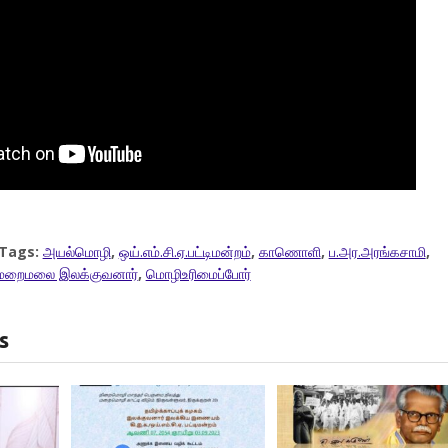
Tags:
அயல்மொழி
,
ஒய்.எம்.சி.ஏ.பட்டிமன்றம்
,
காணொளி
,
ப.அர.அரங்கசாமி
,
மறைமலை இலக்குவனார்
,
மொழிஉரிமைப்போர்
s