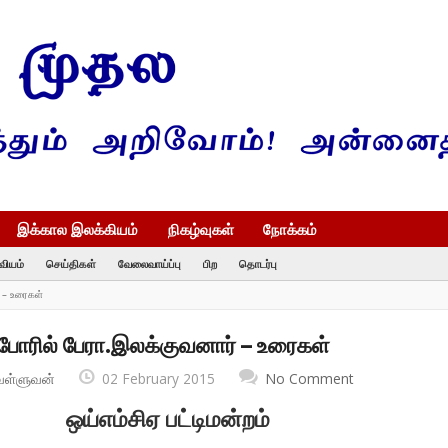
இக்கால இலக்கியம்
நிகழ்வுகள்
நோக்கம்
வியம்
செய்திகள்
வேலைவாய்ப்பு
பிற
தொடர்பு
 – உரைகள்
போரில் பேரா.இலக்குவனார் – உரைகள்
வள்ளுவன்
02 February 2015
No Comment
ஒய்எம்சிஏ பட்டிமன்றம்