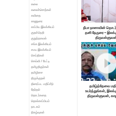
கலை
கலைச்சொற்கள்
கவிதை
காணுரை
காப்பிய இலக்கியம்
நீயா நானாவின் தொடர
குறள்நெறி
தனி நேருரை – இலக்
திருவள்ளுவன
குறுந்தகவல்
சங்க இலக்கியம்
சமய இலக்கியம்
செய்திகள்
செவ்வி / பேட்டி
தமிழறிஞர்கள்
தமிழிசை
திருக்குறள்
திரைப்பட மதிப்பீடு
தமிழ்த்தேவை மதி
தேர்தல்
உயர்த்துங்கள், இலக்
தொடர்கதை
திருவள்ளுவன், க
தொல்காப்பியம்
தேசத்தின் குர
நாடகம்
நிகழ்வுகள்