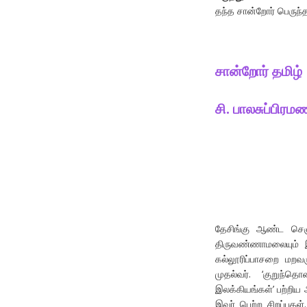
தந்த சான்றோர் பெருந
சான்றோர் தமிழ்
சி
.
பாலசுப்பிரம
தேசிங்கு ஆண்ட செஞ்ச
திருவண்ணாமலையும் இந
கல்லூரிப்பாசறை மறவர
முதல்வர். ‘குறுந்
இலக்கியங்கள்’ பற்றிய 
இவர் பெற்ற சிறப்புக