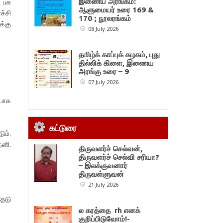
இணைய அரங்கம்:
பசு
ஆளுமையர் உரை 169 &
ச்சி
170 ; நூலரங்கம்
க்கு
08 July 2026
தமிழ்க் காப்புக் கழகம், புது
தில்லிக் கிளை, இணைய
அரங்கு உரை – 9
07 July 2026
ியாக
கட்டுரை
ும்.
ேனி.
திருவளர்ச் செல்வன்,
திருவளர்ச் செல்வி சரியா?
– இலக்குவனார்
திருவள்ளுவன்
21 July 2026
தேடு
ல கரத்தை rh எனக்
குறிப்பிடுவோம்!-