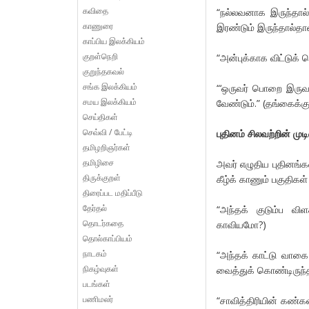
கவிதை
“நல்லவனாக இருந்தால
காணுரை
இரண்டும் இருந்தால்தான
காப்பிய இலக்கியம்
குறள்நெறி
“அன்புக்காக விட்டுக்
குறுந்தகவல்
சங்க இலக்கியம்
“‘ஒருவர் பொறை இருவர
சமய இலக்கியம்
வேண்டும்.” (தங்கைக்கு
செய்திகள்
செவ்வி / பேட்டி
புதினம் சிலவற்றின் முட
தமிழறிஞர்கள்
தமிழிசை
அவர் எழுதிய புதினங்க
திருக்குறள்
கீழ்க் காணும் பகுதிக
திரைப்பட மதிப்பீடு
தேர்தல்
“அந்தக் குடும்ப 
தொடர்கதை
காவியமோ?)
தொல்காப்பியம்
நாடகம்
“அந்தக் காட்டு வாகை
நிகழ்வுகள்
வைத்துக் கொண்டிருந
படங்கள்
பணிமலர்
“சாவித்திரியின் கண்