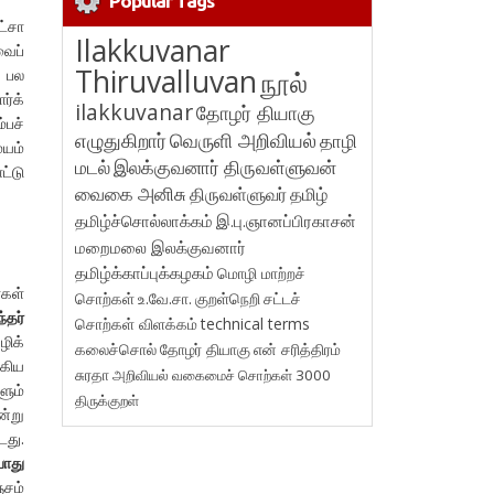
Popular Tags
ட்சா
Ilakkuvanar
வைப்
Thiruvalluvan
நூல்
ல பல
ர்க்
ilakkuvanar
தோழர் தியாகு
்பச்
எழுதுகிறார்
வெருளி அறிவியல்
தாழி
மயம்
மடல்
இலக்குவனார் திருவள்ளுவன்
ட்டு
வைகை அனிசு
திருவள்ளுவர்
தமிழ்
தமிழ்ச்சொல்லாக்கம்
இ.பு.ஞானப்பிரகாசன்
மறைமலை இலக்குவனார்
தமிழ்க்காப்புக்கழகம்
மொழி மாற்றச்
்கள்
சொற்கள்
உ.வே.சா.
குறள்நெறி
சட்டச்
்தர்
சொற்கள் விளக்கம்
technical terms
ழிக்
கலைச்சொல்
தோழர் தியாகு
என் சரித்திரம்
ஆகிய
சுரதா
அறிவியல் வகைமைச் சொற்கள் 3000
ளும்
திருக்குறள்
ன்று
து.
ொது
்சம்