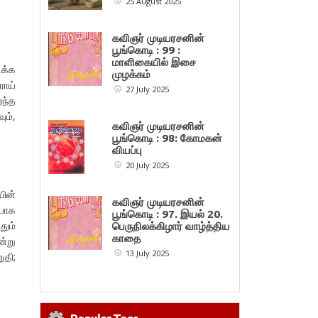
25 August 2025
கவிஞர் முடியரசனின்
பூங்கொடி : 99 :
மாளிகையில் இசை
ிக்க
முழக்கம்
ராய்
27 July 2025
றந்த
ும்,
கவிஞர் முடியரசனின்
பூங்கொடி : 98: கோமகன்
வியப்பு
20 July 2025
யின்
கவிஞர் முடியரசனின்
யாக
பூங்கொடி : 97. இயல் 20.
தும்
பெருநிலக்கிழார் வாழ்த்திய
காதை
ன்று
13 July 2025
ுதி;