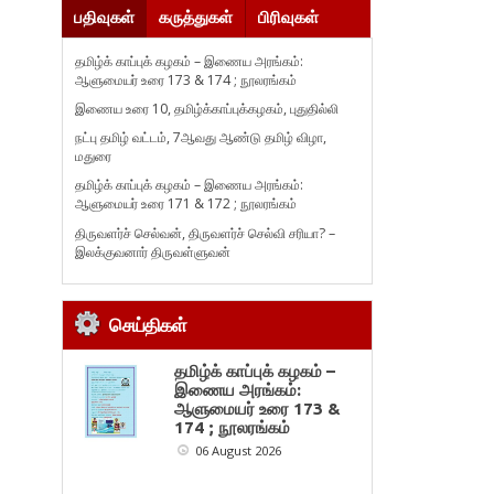
பதிவுகள்
கருத்துகள்
பிரிவுகள்
தமிழ்க் காப்புக் கழகம் – இணைய அரங்கம்:
ஆளுமையர் உரை 173 & 174 ; நூலரங்கம்
இணைய உரை 10, தமிழ்க்காப்புக்கழகம், புதுதில்லி
நட்பு தமிழ் வட்டம், 7ஆவது ஆண்டு தமிழ் விழா,
மதுரை
தமிழ்க் காப்புக் கழகம் – இணைய அரங்கம்:
ஆளுமையர் உரை 171 & 172 ; நூலரங்கம்
திருவளர்ச் செல்வன், திருவளர்ச் செல்வி சரியா? –
இலக்குவனார் திருவள்ளுவன்
செய்திகள்
தமிழ்க் காப்புக் கழகம் –
இணைய அரங்கம்:
ஆளுமையர் உரை 173 &
174 ; நூலரங்கம்
06 August 2026