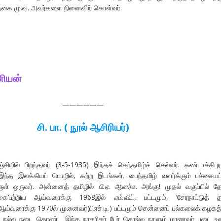
்தகை மு.வ. அவர்களை நினைவிற் கொள்வர்.
ணியன்
——————
சி
.
பா
. (
நூல்
ஆசிரியர்
)
ியில் பிறந்தவர் (3-5-1935) இந்தச் செந்தமிழ்ச் செல்வர். கண்டாச்சிபுர
்த இலக்கியப் பொழில், கற்ற இடங்கள். பைந்தமிழ் வளர்க்கும் பச்சையப
ுள் ஒருவர். அன்னைத் தமிழில்
பி.ஏ. ஆனர்சு
. அங்கு! முதல் வகுப்பில் த
தொகை’பற்றிய ஆய்வுரைக்கு 1968இல்
எம்.லிட்.,
பட்டமும், ‘சேரநாட்டுத் த
ஆய்வுரைக்கு 1970ல் முனைவர்(பிஎச்.டி.) பட்டமும் சென்னைப் பல்கலைக் கழகத்
ள். நல்ல நடை கொண்ட இந்த நாகரிகர் பேர் சொல்ல நாளும் மாணவர் படை உ