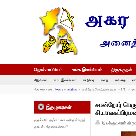
தொல்காப்பியம்
சங்க இலக்கியம்
திருக்குறள்
அறிவியல்
சமய இலக்கியம்
கட்டுரை
கதை
கவிதை
பா
You Are Here :
Home
»
கட்டுரை
»
சான்றோர் பெருந்தகை மு.வ. – 3/3 : – மு
சான்றோர் பெரு
இதழுரைகள்
சி.பாலசுப்பிர
முதல்வரே! தஞ்சம் என வந்தோர்க்குத்
இலக்குவனார் திரு
தாயன்பு தேவையல்லவா?