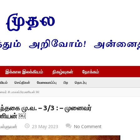
இக்கால இலக்கியம்
நிகழ்வுகள்
நோக்கம்
வியம்
செய்திகள்
வேலைவாய்ப்பு
பிற
தொடர்பு
னைவர் சி.பாலசுப்பிரமணியன் ￼
ந்தகை மு.வ. – 3/3 : – முனைவர்
மணியன் ￼
வள்ளுவன்
23 May 2023
No Comment