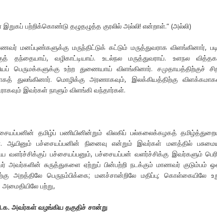
றுகப் பற்றிக்கொண்டு தழுதழுத்த குரலில் அல்லி! என்றாள்.” (அல்லி)
ர் மனப்புண்களுக்கு மருந்திட்டுக் கட்டும் மருத்துவராக விளங்கினார், பட
ுத் தந்தையாய், வழிகாட்டியாய். உடல்நல மருத்துவராய். உளநல வித்தக
ரியப் பெருமக்களுக்கு உற்ற துணையாய் விளங்கினார். சமுதாயத்திற்குச் சி
டியாகத் துலங்கினார். மொழிக்கு அரணாகவும், இலக்கியத்திற்கு விளக்கமாகவ
ராகவும் இவர்கள் நாளும் விளங்கி வந்தார்கள்.
யப்பனின் தமிழ்ப் பணியினின்றும் விலகிப் பல்கலைக்கழகத் தமிழ்த்துறை
. ஆயினும் பச்சையப்பனின் நினைவு என்றும் இவர்கள் மனத்தில் பசுமை
 வளர்ச்சிக்குப் பச்சையப்பனும், பச்சையப்பன் வளர்ச்சிக்கு இவர்களும் பெரி
் அவர்களின் சுருத்துகளை ஏற்றுப் பின்பற்றி நடக்கும் மாணவர் குடும்பம் ஒ
திற்கு அறத்திலே பெருநம்பிக்கை; மனச்சான்றிலே மதிப்பு; கொள்கையிலே உற
 அமைதியிலே பற்று,
 வி.க. அவர்கள் வழங்கிய தகுதிச் சான்று