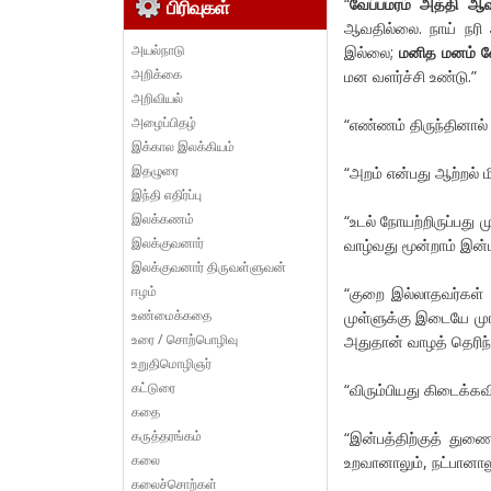
“
வேப்பமரம் அத்தி ஆவ
பிரிவுகள்
ஆவதில்லை. நாய் நரி
அயல்நாடு
இல்லை;
மனித மனம் வே
அறிக்கை
மன வளர்ச்சி உண்டு.”
அறிவியல்
அழைப்பிதழ்
“எண்ணம் திருந்தினால் 
இக்கால இலக்கியம்
இதழுரை
“அறம் என்பது ஆற்றல் ம
இந்தி எதிர்ப்பு
இலக்கணம்
“உடல் நோயற்றிருப்பது 
இலக்குவனார்
வாழ்வது மூன்றாம் இன்பம
இலக்குவனார் திருவள்ளுவன்
ஈழம்
“குறை இல்லாதவர்கள்
உண்மைக்கதை
முள்ளுக்கு இடையே ம
உரை / சொற்பொழிவு
அதுதான் வாழத் தெரிந்
உறுதிமொழிஞர்
கட்டுரை
“விரும்பியது கிடைக்க
கதை
கருத்தரங்கம்
“இன்பத்திற்குத் து
கலை
உறவானாலும், நட்பானாலு
கலைச்சொற்கள்