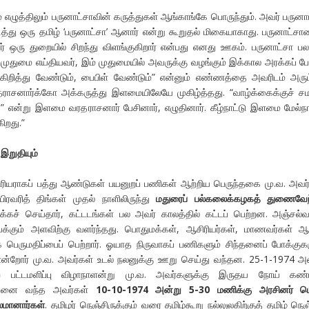
் எழுத்திலும் பருனாட்சாவின் கருத்துகள் ஆங்காங்கே பொருந்தும். அவர் பருனா
டித்து ஒரு தமிழ் ‘பருனாட்சா’ ஆனார் என்று கூறுதல் மிகையாகாது. பருனாட்சா
ார் ஒரு துறையில் சிறந்து விளங்குகிறார் என்பது எனது ஊகம். பருனாட்சா ப
முதுமை எய்தியவர், இம் முதுமையில் அவருக்கு வழங்கும் இக்கால அரக்கப் போ
ு கிறித்து வேண்டும், பைபிள் வேண்டும்” என்னும் எண்ணத்தை அவரிடம் அரும
தராசனார்க்கோ அக்கருத்து இளமையிலேயே முகிழ்த்தது. “வாழ்க்கைக்குச் ச
என்று இளமை வரதராசனார் பேசினார், எழுதினார். கீழ்நாட்டு இளமை மேல்நா
ிறது.”
இறுதியும்
ிரியராகப் பத்து ஆண்டுகள் பயனுறப் பணிகள் ஆற்றிய பெருந்தகை மு.வ. அவர
ிரவரித் திங்கள் முதல் நாளிலிருந்து
மதுரைப் பல்கலைக்கழகத் துணைவேந
க்கச் செய்தார், கட்டடங்கள் பல அவர் காலத்தில் கட்டப் பெற்றன. அஞ்சல்வ
ியக்கும் அளவிற்கு வளர்ந்தது. பொதுமக்கள், ஆசிரியர்கள், மாணவர்கள் 
பெருமதிப்பைப் பெற்றார். ஓயாத நிருவாகப் பணிகளும் சிந்தனைப் போக்குக
சான்றோர் மு.வ. அவர்கள் உடல் நலனுக்கு ஊறு செய்து வந்தன. 25-1-1974 அ
ற பட்டமளிப்பு விழாநாளன்று மு.வ. அவர்களுக்கு இருதய நோய் கண்ட
ென்னை வந்த அவர்கள்
10-10-1974 அன்று 5-30 மணிக்கு அரசினர் ப
லமானார்கள்
. தமிழர் நெஞ்சிருக்கும் வரை தமிழ்கூறு நல்லுலகிற்குத் தமிழ் நெஞ