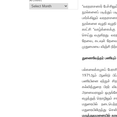
Archives
“வரதராசனார் பேச்சிலும
நூல்களைப் படித்துப் ப
பார்க்கிலும் வரதராசன
நூல்களை எழுதி எழுதி 
காட்சி “வாழ்க்கைக்க
செய்து வருகிறது. வர
தேவை, கடவுள் தேவை” 
முதுமையை விஞ்சி நிற்க
துணைவேந்தர் பணியும் 
பல்கலைக்கழகப் பேராச
1971ஆம் ஆண்டு பிப்ப
பணியினை ஏற்றுச் சிற
கல்வித்துறை பிறர் வ
அனைவராலும் ஒருங்கே 
எழுத்துத் தொழிலும் 
மதுரையில் நடைபெற்
மதுரையிலிருந்து ச
மருத்துவமனையில் கா