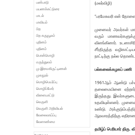
பண்பாடு
(மலர்விழி)
பயணக்கட்டுரை
பாடல்
“பரமேசுவரி என் தோளை இ
பாவியம்
பிற
முனைவர் அவர்கள் மாணவ
பிற கருவூலம்
வரும் மாணவர்களுக்க
புதினம்
விளங்கினார். உடனாசி
புதினம்
சீர்திருத்த வழிகாட்
பொன்மொழி
நாட்டிற்கு நல்ல தொண்ட
மருத்துவம்
மு.இராமகிருட்டிணன்
பல்கலைக்கழகப் பணி
முகநூல்
மொழிபெயர்ப்பு
1961ஆம் ஆண்டு பச்சை
மொழிப்போர்
தலைமையினை ஏற்றார்
விளையாட்டு
இருந்தது. இவர்களுடைய
வெருளி
உதவியுள்ளனர். முனைவர
வெருளி அறிவியல்
உண்டு. அக்குடும்பத்
வேலைவாய்ப்பு
ஆரவாரத்திற்கு எதிரான
வேளாண்மை
தமிழ்ப் பெரியார் திரு.