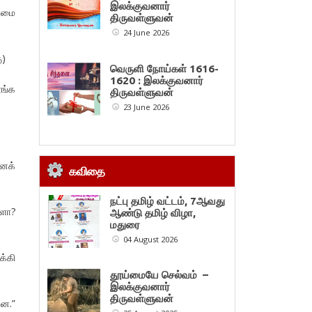
இலக்குவனார்
ன்மை
திருவள்ளுவன்
24 June 2026
ு)
வெருளி நோய்கள் 1616-
1620 : இலக்குவனார்
ளங்க
திருவள்ளுவன்
23 June 2026
னைக்
கவிதை
நட்பு தமிழ் வட்டம், 7ஆவது
ளோ?
ஆண்டு தமிழ் விழா,
மதுரை
04 August 2026
க்கி
தூய்மையே செல்வம் –
இலக்குவனார்
திருவள்ளுவன்
தன.”