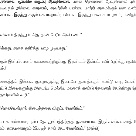
தில்லை. மூங்கில் கரும்பு ஆவதில்லை.
பனை தென்னை ஆவதில்லை; புலி 
 ஆவதும் இல்லை. காரணம், அவற்றின் பண்பை மாற்றி அமைக்கும் மன வளர்
ம்பாக இருந்து கரும்பாக மாறலாம்;
புலியாக இருந்து பசுவாக மாறலாம்; மனிதர்
எல்லாம் திருந்தும். அது தான் பெரிய அடிப்படை.”
ிக்கது. அதை எதிர்த்து வாழ முடியாது.”
முதல் இன்பம், மனம் கவலையற்றிருப்பது இரண்டாம் இன்பம். உயிர் பிறர்க்கு உதவ
்.!”
 உலகத்தில் இல்லை. குறைகளுக்கு இடையே குணத்தைக் கண்டு வாழ வேண்ட
ுரட்டு இலைகளுக்கு இடையே மெல்லிய மலரைக் கண்டு தேனைத் தேடுகிறது த
தவர்களின் வழி.”
வில்லையென்றால் கிடைத்ததை விரும்ப வேண்டும்.”
ணையாக வல்லவரை நம்பாதே. துன்பத்திற்குத் துணையாக இருக்கவல்லவரைத் 
ம், காதலானாலும் இப்படித் தான் தேட வேண்டும்.” (அல்லி)