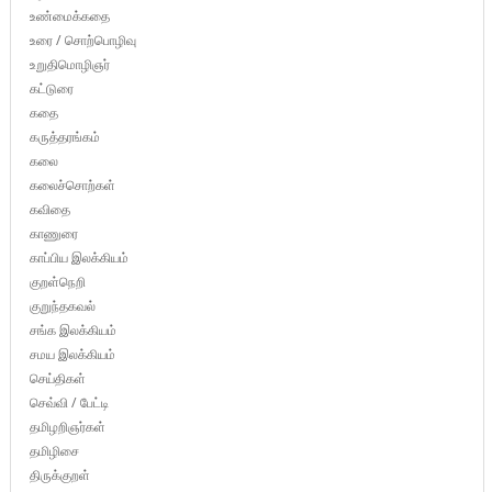
உண்மைக்கதை
உரை / சொற்பொழிவு
உறுதிமொழிஞர்
கட்டுரை
கதை
கருத்தரங்கம்
கலை
கலைச்சொற்கள்
கவிதை
காணுரை
காப்பிய இலக்கியம்
குறள்நெறி
குறுந்தகவல்
சங்க இலக்கியம்
சமய இலக்கியம்
செய்திகள்
செவ்வி / பேட்டி
தமிழறிஞர்கள்
தமிழிசை
திருக்குறள்