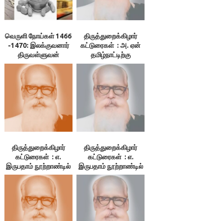
வெருளி நோய்கள் 1466
திருத்துறைக்கிழார்
-1470: இலக்குவனார்
கட்டுரைகள் : அ. ஏன்
திருவள்ளுவன்
தமிழ்நாட்டிற்கு
விடுதலை?
திருத்துறைக்கிழார்
திருத்துறைக்கிழார்
கட்டுரைகள் : எ.
கட்டுரைகள் : எ.
இருபதாம் நூற்றாண்டில்
இருபதாம் நூற்றாண்டில்
தமிழ்நாட்டின் நிலைமை
தமிழ்நாட்டின் நிலைமை
– 3. குமுகாய அமைப்பு,
– 1.தமிழ்நாடு. 2. மொழி
4.பொருளியல் நிலை,
5.மக்கள் வாழ்க்கை
நிலை