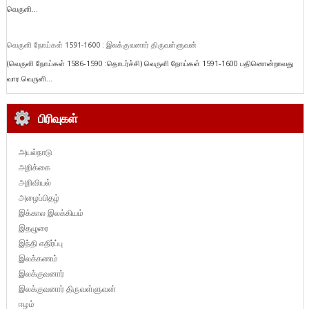
வெருளி...
வெருளி நோய்கள் 1591-1600 : இலக்குவனார் திருவள்ளுவன்
(வெருளி நோய்கள் 1586-1590 :தொடர்ச்சி) வெருளி நோய்கள் 1591-1600 பதினொன்றாவது
வார வெருளி...
பிரிவுகள்
அயல்நாடு
அறிக்கை
அறிவியல்
அழைப்பிதழ்
இக்கால இலக்கியம்
இதழுரை
இந்தி எதிர்ப்பு
இலக்கணம்
இலக்குவனார்
இலக்குவனார் திருவள்ளுவன்
ஈழம்