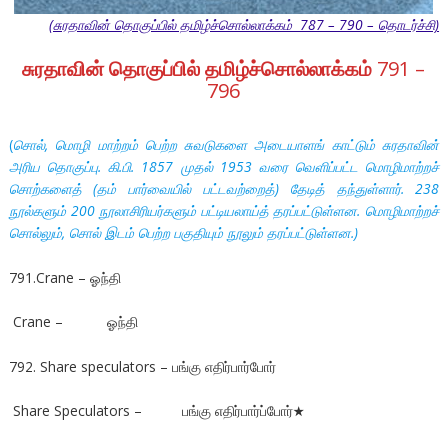
(சுரதாவின் தொகுப்பில் தமிழ்ச்சொல்லாக்கம் 787 – 790 – தொடர்ச்சி)
சுரதாவின்
தொகுப்பில்
தமிழ்ச்சொல்லாக்கம்
791 –
796
(
சொல்
,
மொழி
மாற்றம்
பெற்ற
சுவடுகளை
அடையாளங்
காட்டும்
சுரதாவின்
அரிய
தொகுப்பு
.
கி
.
பி
. 1857
முதல்
1953
வரை
வெளிப்பட்ட
மொழிமாற்றச்
சொற்களைத்
(
தம்
பார்வையில்
பட்டவற்றைத்
)
தேடித்
தந்துள்ளார்
. 238
நூல்களும்
200
நூலாசிரியர்களும்
பட்டியலாய்த்
தரப்பட்டுள்ளன
.
மொழிமாற்றச்
சொல்லும்
,
சொல்
இடம்
பெற்ற
பகுதியும்
நூலும்
தரப்பட்டுள்ளன
.)
791.Crane – ஓந்தி
Crane – ஓந்தி
792. Share speculators – பங்கு எதிர்பார்போர்
Share Speculators – பங்கு எதிர்பார்ப்போர்★