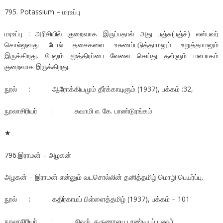
795. Potassium – மரஉப்பு
மரஉப்பு : அரிசியில் குறைவாக இருப்பதால் அது பஞ்சு(பஞ்ச்) என்பவர்
சொல்லுவது போல் தசைகளை உசுணப்படுத்தாமலும் உறுத்தாமலும்
இருக்கிறது. மேலும் மூத்திரப்பை வேலை செய்து தள்ளும் மலபாகம்
குறைவாக இருக்கிறது.
நூல் : ஆரோக்கியமும் தீர்க்காயுளும் (1937), பக்கம் :32,
நூலாசிரியர் : சுவாமி எ. கே. பாண்டுரங்கம்
★
796.இராமன் – அழகன்
அழகன் – இராமன் என்னும் வடசொல்லின் தனித்தமிழ் மொழி பெயர்ப்பு.
நூல் : கதிர்காமப் பிள்ளைத்தமிழ் (1937), பக்கம் – 101
நூலாசிரியர் : சிவங். கருணாலய பாண்டியப் புலவர்