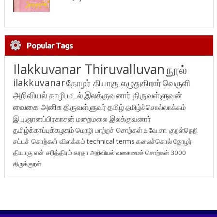
Popular Tags
Ilakkuvanar Thiruvalluvan
நூல்
ilakkuvanar
தோழர் தியாகு எழுதுகிறார்
வெருளி
அறிவியல்
தாழி மடல்
இலக்குவனார் திருவள்ளுவன்
வைகை அனிசு
திருவள்ளுவர்
தமிழ்
தமிழ்ச்சொல்லாக்கம்
இ.பு.ஞானப்பிரகாசன்
மறைமலை இலக்குவனார்
தமிழ்க்காப்புக்கழகம்
மொழி மாற்றச் சொற்கள்
உ.வே.சா.
குறள்நெறி
சட்டச் சொற்கள் விளக்கம்
technical terms
கலைச்சொல்
தோழர்
தியாகு
என் சரித்திரம்
சுரதா
அறிவியல் வகைமைச் சொற்கள் 3000
திருக்குறள்