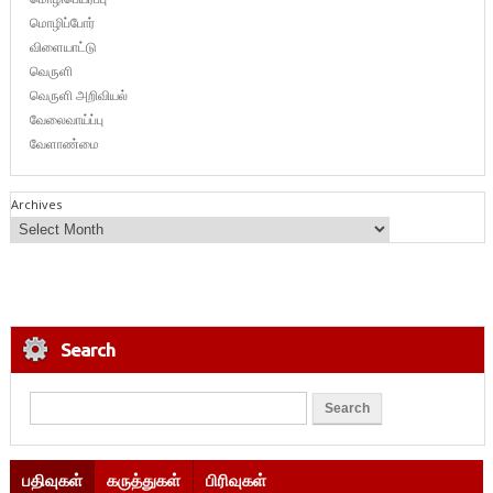
மொழிப்போர்
விளையாட்டு
வெருளி
வெருளி அறிவியல்
வேலைவாய்ப்பு
வேளாண்மை
Archives
Search
பதிவுகள்
கருத்துகள்
பிரிவுகள்