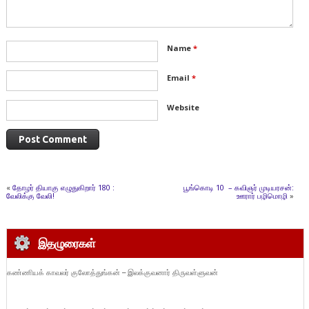
Name
*
Email
*
Website
«
தோழர் தியாகு எழுதுகிறார் 180 :
பூங்கொடி 10 – கவிஞர் முடியரசன்:
வேலிக்கு வேலி!
ஊரார் பழிமொழி
»
இதழுரைகள்
கண்ணியக் காவலர் குலோத்துங்கன் – இலக்குவனார் திருவள்ளுவன்