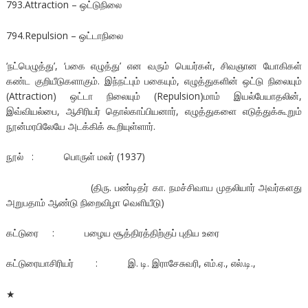
793.Attraction – ஒட்டுநிலை
794.Repulsion – ஒட்டாநிலை
‘நட்பெழுத்து’, ‘பகை எழுத்து’ என வரும் பெயர்கள், சிவஞான யோகிகள்
கண்ட குறியீடுகளாகும். இந்நட்பும் பகையும், எழுத்துகளின் ஒட்டு நிலையும்
(Attraction) ஒட்டா நிலையும் (Repulsion)மாம் இயல்பேயாதலின்,
இவ்வியல்பை, ஆசிரியர் தொல்காப்பியனார், எழுத்துகளை எடுத்துக்கூறும்
நூன்மரபிலேயே அடக்கிக் கூறியுள்ளார்.
நூல் : பொருள் மலர் (1937)
(திரு. பண்டிதர் கா. நமச்சிவாய முதலியார் அவர்களது
அறுபதாம் ஆண்டு நிறைவிழா வெளியீடு)
கட்டுரை : பழைய சூத்திரத்திற்குப் புதிய உரை
கட்டுரையாசிரியர் : இ. டி. இராசேசுவரி, எம்.ஏ., எல்.டி.,
★