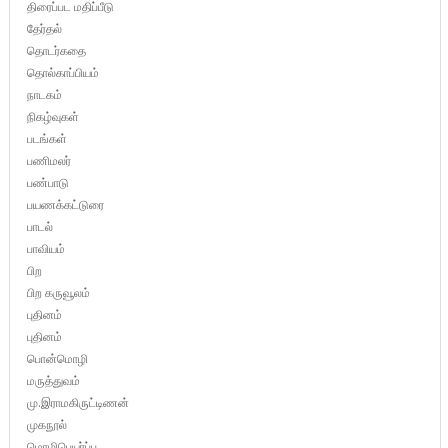
திரைப்பட மதிப்பீடு
தேர்தல்
தொடர்கதை
தொல்காப்பியம்
நாடகம்
நிகழ்வுகள்
படங்கள்
பணிமலர்
பண்பாடு
பயணக்கட்டுரை
பாடல்
பாவியம்
பிற
பிற கருவூலம்
புதினம்
புதினம்
பொன்மொழி
மருத்துவம்
மு.இராமகிருட்டிணன்
முகநூல்
மொழிபெயர்ப்பு