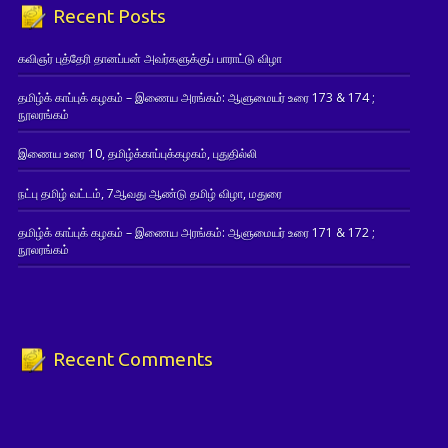
Recent Posts
கவிஞர் புத்தேரி தானப்பன் அவர்களுக்குப் பாராட்டு விழா
தமிழ்க் காப்புக் கழகம் – இணைய அரங்கம்: ஆளுமையர் உரை 173 & 174 ;
நூலரங்கம்
இணைய உரை 10, தமிழ்க்காப்புக்கழகம், புதுதில்லி
நட்பு தமிழ் வட்டம், 7ஆவது ஆண்டு தமிழ் விழா, மதுரை
தமிழ்க் காப்புக் கழகம் – இணைய அரங்கம்: ஆளுமையர் உரை 171 & 172 ;
நூலரங்கம்
Recent Comments