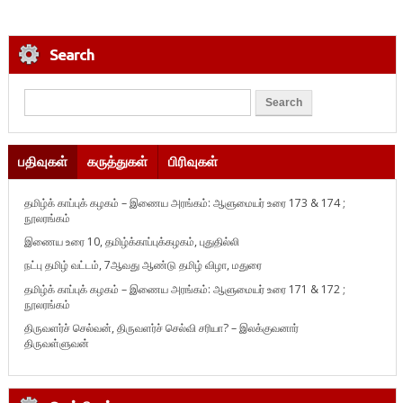
Search
பதிவுகள்
கருத்துகள்
பிரிவுகள்
தமிழ்க் காப்புக் கழகம் – இணைய அரங்கம்: ஆளுமையர் உரை 173 & 174 ;
நூலரங்கம்
இணைய உரை 10, தமிழ்க்காப்புக்கழகம், புதுதில்லி
நட்பு தமிழ் வட்டம், 7ஆவது ஆண்டு தமிழ் விழா, மதுரை
தமிழ்க் காப்புக் கழகம் – இணைய அரங்கம்: ஆளுமையர் உரை 171 & 172 ;
நூலரங்கம்
திருவளர்ச் செல்வன், திருவளர்ச் செல்வி சரியா? – இலக்குவனார்
திருவள்ளுவன்