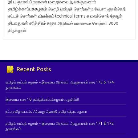
இ.பு.ஞானப்பிரகாசன்
மறைமலை இலக்குவனார்
தமிழ்க்காப்புக்கழகம்
மொழி மாற்றச் சொற்கள்
உ.வே.சா.
குறள்நெறி
சட்டச் சொற்கள் விளக்கம்
technical terms
கலைச்சொல்
தோழர்
தியாகு
என் சரித்திரம்
சுரதா
அறிவியல் வகைமைச் சொற்கள் 3000
திருக்குறள்
Recent Posts
தமிழ்க் காப்புக் கழகம் – இணைய அரங்கம்: ஆளுமையர் உரை 173 & 174 ;
நூலரங்கம்
இணைய உரை 10, தமிழ்க்காப்புக்கழகம், புதுதில்லி
நட்பு தமிழ் வட்டம், 7ஆவது ஆண்டு தமிழ் விழா, மதுரை
தமிழ்க் காப்புக் கழகம் – இணைய அரங்கம்: ஆளுமையர் உரை 171 & 172 ;
நூலரங்கம்