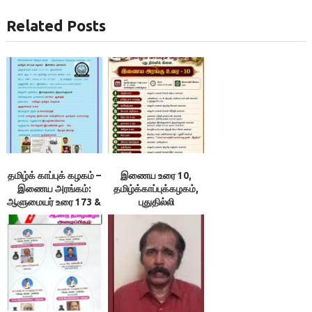
Related Posts
தமிழ்க் காப்புக் கழகம் –
இணைய உரை 10,
இணைய அரங்கம்:
தமிழ்க்காப்புக்கழகம்,
ஆளுமையர் உரை 173 &
புதுதில்லி
174 ; நூலரங்கம்