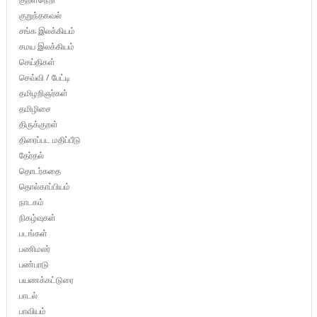
குறுந்தகவல்
சங்க இலக்கியம்
சமய இலக்கியம்
செய்திகள்
செவ்வி / பேட்டி
தமிழறிஞர்கள்
தமிழிசை
திருக்குறள்
திரைப்பட மதிப்பீடு
தேர்தல்
தொடர்கதை
தொல்காப்பியம்
நாடகம்
நிகழ்வுகள்
படங்கள்
பணிமலர்
பண்பாடு
பயணக்கட்டுரை
பாடல்
பாவியம்