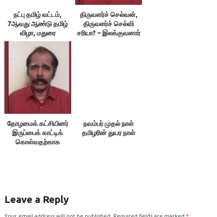
நட்பு தமிழ் வட்டம்,
திருவளர்ச் செல்வன்,
7ஆவது ஆண்டு தமிழ்
திருவளர்ச் செல்வி
விழா, மதுரை
சரியா? – இலக்குவனார்
திருவள்ளுவன்
தோழமைக் கட்சியினர்
நவம்பர் முதல் நாள்
இருப்பைக் காட்டிக்
தமிழரின் துயர நாள்
கொள்வதற்காக
எதையும் பேசக்கூடாது!
Leave a Reply
Your email address will not be published.
Required fields are marked
*