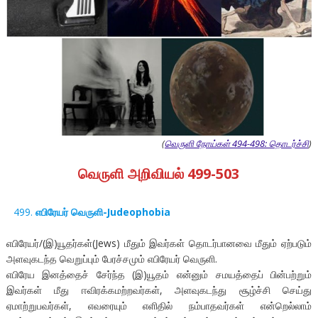
(
வெருளி நோய்கள் 494-498: தொடர்ச்சி
)
வெருளி அறிவியல் 499-503
எபிரேயர் வெருளி-Judeophobia
எபிரேயர்/(இ)யூதர்கள்(Jews) மீதும் இவர்கள் தொடர்பானவை மீதும் ஏற்படும்
அளவுகடந்த வெறுப்பும் பேரச்சமும் எபிரேயர் வெருளி.
எபிரேய இனத்தைச் சேர்ந்த (இ)யூதம் என்னும் சமயத்தைப் பின்பற்றும்
இவர்கள் மீது ஈவிரக்கமற்றவர்கள், அளவுகடந்து சூழ்ச்சி செய்து
ஏமாற்றுபவர்கள், எவரையும் எளிதில் நம்பாதவர்கள் என்றெல்லாம்