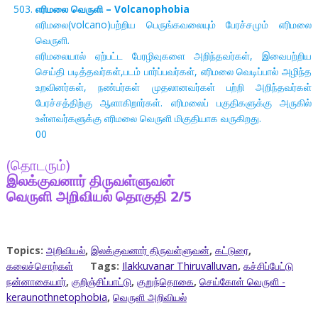
எரிமலை வெருளி – Volcanophobia
எரிமலை(volcano)பற்றிய பெருங்கவலையும் பேரச்சமும் எரிமலை
வெருளி.
எரிமலையால் ஏற்பட்ட பேரழிவுகளை அறிந்தவர்கள், இவைபற்றிய
செய்தி படித்தவர்கள்,படம் பார்ப்பவர்கள், எரிமலை வெடிப்பால் அழிந்த
உறவினர்கள், நண்பர்கள் முதலானவர்கள் பற்றி அறிந்தவர்கள்
பேரச்சத்திற்கு ஆளாகிறார்கள். எரிமலைப் பகுதிகளுக்கு அருகில்
உள்ளவர்களுக்கு எரிமலை வெருளி மிகுதியாக வருகிறது.
00
(தொடரும்)
இலக்குவனார் திருவள்ளுவன்
வெருளி அறிவியல் தொகுதி 2/5
Topics:
அறிவியல்
,
இலக்குவனார் திருவள்ளுவன்
,
கட்டுரை
,
கலைச்சொற்கள்
Tags:
Ilakkuvanar Thiruvalluvan
,
கச்சிப்பேட்டு
நன்னாகையார்
,
குறிஞ்சிப்பாட்டு
,
குறுந்தொகை
,
செய்கோள் வெருளி -
keraunothnetophobia
,
வெருளி அறிவியல்