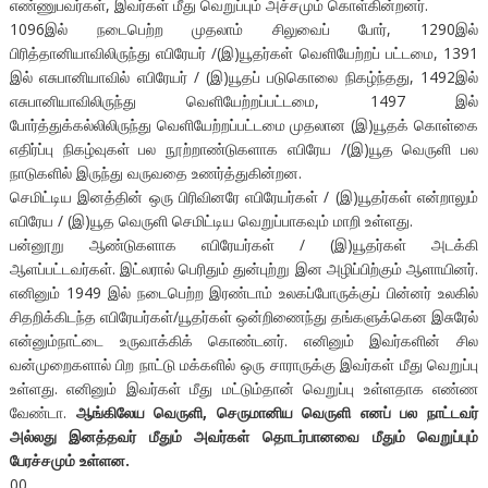
எண்ணுபவர்கள், இவர்கள் மீது வெறுப்பும் அச்சமும் கொள்கின்றனர்.
1096இல் நடைபெற்ற முதலாம் சிலுவைப் போர், 1290இல்
பிரித்தானியாவிலிருந்து எபிரேயர் /(இ)யூதர்கள் வெளியேற்றப் பட்டமை, 1391
இல் எசுபானியாவில் எபிரேயர் / (இ)யூதப் படுகொலை நிகழ்ந்தது, 1492இல்
எசுபானியாவிலிருந்து வெளியேற்றப்பட்டமை, 1497 இல்
போர்த்துக்கல்லிலிருந்து வெளியேற்றப்பட்டமை முதலான (இ)யூதக் கொள்கை
எதிர்ப்பு நிகழ்வுகள் பல நூற்றாண்டுகளாக எபிரேய /(இ)யூத வெருளி பல
நாடுகளில் இருந்து வருவதை உணர்த்துகின்றன.
செமிட்டிய இனத்தின் ஒரு பிரிவினரே எபிரேயர்கள் / (இ)யூதர்கள் என்றாலும்
எபிரேய / (இ)யூத வெருளி செமிட்டிய வெறுப்பாகவும் மாறி உள்ளது.
பன்னூறு ஆண்டுகளாக எபிரேயர்கள் / (இ)யூதர்கள் அடக்கி
ஆளப்பட்டவர்கள். இட்லரால் பெரிதும் துன்புற்று இன அழிப்பிற்கும் ஆளாயினர்.
எனினும் 1949 இல் நடைபெற்ற இரண்டாம் உலகப்போருக்குப் பின்னர் உலகில்
சிதறிக்கிடந்த எபிரேயர்கள்/யூதர்கள் ஒன்றிணைந்து தங்களுக்கென இசுரேல்
என்னும்நாட்டை உருவாக்கிக் கொண்டனர். எனினும் இவர்களின் சில
வன்முறைகளால் பிற நாட்டு மக்களில் ஒரு சாராருக்கு இவர்கள் மீது வெறுப்பு
உள்ளது. எனினும் இவர்கள் மீது மட்டும்தான் வெறுப்பு உள்ளதாக எண்ண
வேண்டா.
ஆங்கிலேய வெருளி, செருமானிய வெருளி எனப் பல நாட்டவர்
அல்லது இனத்தவர் மீதும் அவர்கள் தொடர்பானவை மீதும் வெறுப்பும்
பேரச்சமும் உள்ளன.
00