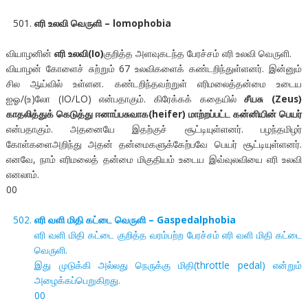
எரி உலவி வெருளி – lomophobia
வியாழனின்
எரி உலவி(Io)
குறித்த அளவுகடந்த பேரச்சம் எரி உலவி வெருளி.
வியாழன் கோளைச் சுற்றும் 67 உலவிகளைக் கண்டறிந்துள்ளனர். இன்னும்
சில ஆய்வில் உள்ளன. கண்டறிந்தவற்றுள் எரிமலைத்தன்மை உடைய
ஐஓ/(உ)லோ (IO/LO) என்பதாகும். கிரேக்கக் கதையில்
சீயசு (Zeus)
காதலித்துக் கெடுத்து ஈனாப்பசுவாக(heifer) மாற்றப்பட்ட கன்னியின் பெயர்
என்பதாகும். அதனையே இதற்குச் சூட்டியுள்ளனர். பழந்தமிழர்
கோள்களைஅறிந்து அதன் தன்மைகளுக்கேற்பவே பெயர் சூட்டியுள்ளனர்.
எனவே, நாம் எரிமலைத் தன்மை மிகுதியம் உடைய இவ்வுலவியை எரி உலவி
எனலாம்.
00
எரி வளி மிதி கட்டை வெருளி – Gaspedalphobia
எரி வளி மிதி கட்டை குறித்த வரம்பற்ற பேரச்சம் எரி வளி மிதி கட்டை
வெருளி.
இது முடுக்கி அல்லது நெருக்கு மிதி(throttle pedal) என்றும்
அழைக்கப்பெறுகிறது.
00