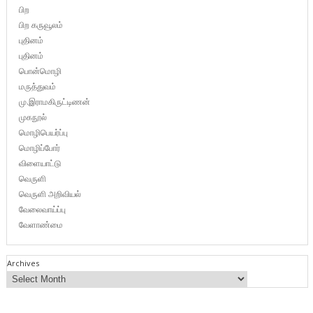
பிற
பிற கருவூலம்
புதினம்
புதினம்
பொன்மொழி
மருத்துவம்
மு.இராமகிருட்டிணன்
முகநூல்
மொழிபெயர்ப்பு
மொழிப்போர்
விளையாட்டு
வெருளி
வெருளி அறிவியல்
வேலைவாய்ப்பு
வேளாண்மை
Archives