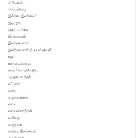
அறிவியல்
அழைப்பிதழ்
இக்கால இலக்கியம்
இதழுரை
இந்தி எதிர்ப்பு
இலக்கணம்
இலக்குவனார்
இலக்குவனார் திருவள்ளுவன்
ஈழம்
உண்மைக்கதை
உரை / சொற்பொழிவு
உறுதிமொழிஞர்
கட்டுரை
கதை
கருத்தரங்கம்
கலை
கலைச்சொற்கள்
கவிதை
காணுரை
காப்பிய இலக்கியம்
குறள்நெறி