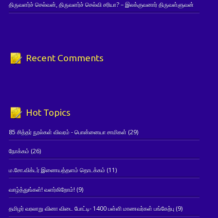
திருவளர்ச் செல்வன், திருவளர்ச் செல்வி சரியா? – இலக்குவனார் திருவள்ளுவன்
Recent Comments
Hot Topics
85 சித்தர் நூல்கள் விவரம் - பொன்னையா சாமிகள்
(29)
நோக்கம்
(26)
ம.சோ.விக்டர் இணையத்தளம் தொடக்கம்
(11)
வாழ்த்துங்கள்! வளர்கிறோம்!
(9)
தமிழர் வரலாறு வினா விடை போட்டி- 1400 பள்ளி மாணவர்கள் பங்கேற்பு
(9)