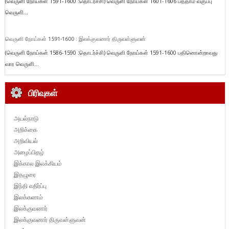
(வெருளி நோய்கள் 1591-1600 :தொடர்ச்சி) வெருளி நோய்கள் 1601-1606 பத்தாம் வகுப்பு
வெருளி...
வெருளி நோய்கள் 1591-1600 : இலக்குவனார் திருவள்ளுவன்
(வெருளி நோய்கள் 1586-1590 :தொடர்ச்சி) வெருளி நோய்கள் 1591-1600 பதினொன்றாவது
வார வெருளி...
பிரிவுகள்
அயல்நாடு
அறிக்கை
அறிவியல்
அழைப்பிதழ்
இக்கால இலக்கியம்
இதழுரை
இந்தி எதிர்ப்பு
இலக்கணம்
இலக்குவனார்
இலக்குவனார் திருவள்ளுவன்