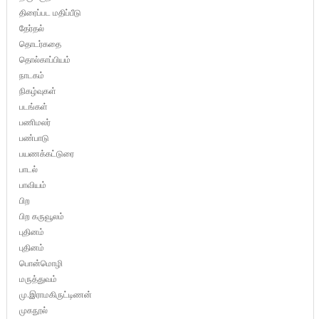
திரைப்பட மதிப்பீடு
தேர்தல்
தொடர்கதை
தொல்காப்பியம்
நாடகம்
நிகழ்வுகள்
படங்கள்
பணிமலர்
பண்பாடு
பயணக்கட்டுரை
பாடல்
பாவியம்
பிற
பிற கருவூலம்
புதினம்
புதினம்
பொன்மொழி
மருத்துவம்
மு.இராமகிருட்டிணன்
முகநூல்