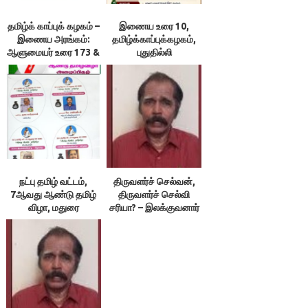
தமிழ்க் காப்புக் கழகம் –
இணைய உரை 10,
இணைய அரங்கம்:
தமிழ்க்காப்புக்கழகம்,
ஆளுமையர் உரை 173 &
புதுதில்லி
174 ; நூலரங்கம்
நட்பு தமிழ் வட்டம்,
திருவளர்ச் செல்வன்,
7ஆவது ஆண்டு தமிழ்
திருவளர்ச் செல்வி
விழா, மதுரை
சரியா? – இலக்குவனார்
திருவள்ளுவன்