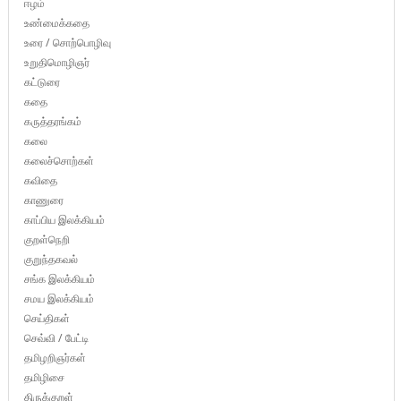
ஈழம்
உண்மைக்கதை
உரை / சொற்பொழிவு
உறுதிமொழிஞர்
கட்டுரை
கதை
கருத்தரங்கம்
கலை
கலைச்சொற்கள்
கவிதை
காணுரை
காப்பிய இலக்கியம்
குறள்நெறி
குறுந்தகவல்
சங்க இலக்கியம்
சமய இலக்கியம்
செய்திகள்
செவ்வி / பேட்டி
தமிழறிஞர்கள்
தமிழிசை
திருக்குறள்