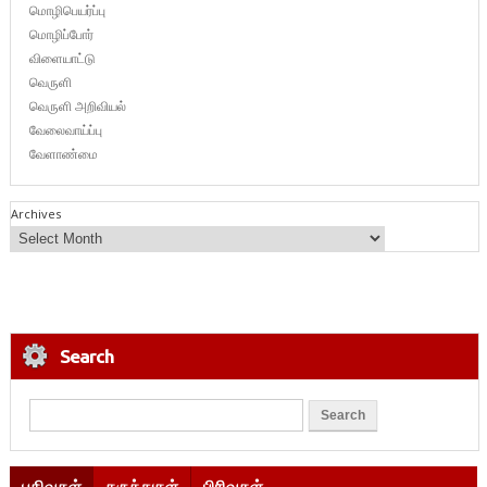
மொழிபெயர்ப்பு
மொழிப்போர்
விளையாட்டு
வெருளி
வெருளி அறிவியல்
வேலைவாய்ப்பு
வேளாண்மை
Archives
Search
பதிவுகள்
கருத்துகள்
பிரிவுகள்