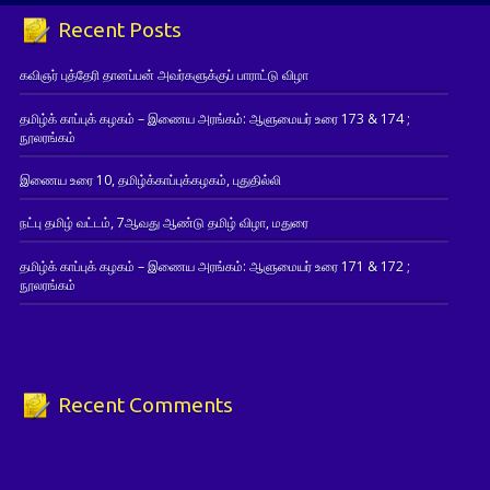
Recent Posts
கவிஞர் புத்தேரி தானப்பன் அவர்களுக்குப் பாராட்டு விழா
தமிழ்க் காப்புக் கழகம் – இணைய அரங்கம்: ஆளுமையர் உரை 173 & 174 ;
நூலரங்கம்
இணைய உரை 10, தமிழ்க்காப்புக்கழகம், புதுதில்லி
நட்பு தமிழ் வட்டம், 7ஆவது ஆண்டு தமிழ் விழா, மதுரை
தமிழ்க் காப்புக் கழகம் – இணைய அரங்கம்: ஆளுமையர் உரை 171 & 172 ;
நூலரங்கம்
Recent Comments