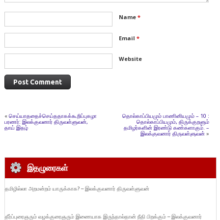
Name
*
Email
*
Website
«
செய்யாததைச்செய்ததாகக்கூறிப்புகழாதே!-
தொல்காப்பியமும் பாணினியமும் – 10 :
பரணர்: இலக்குவனார் திருவள்ளுவன்,
தொல்காப்பியமும், திருக்குறளும்
தாய் இதழ்
தமிழர்களின் இரண்டு கண்களாகும். –
இலக்குவனார் திருவள்ளுவன்
»
இதழுரைகள்
தமிழில்லா அறமன்றம் யாருக்காக? – இலக்குவனார் திருவள்ளுவன்
தீர்ப்புரைஞரும் வழக்குரைஞரும் இணையாக இருந்தால்தான் நீதி பிறக்கும் – இலக்குவனார்