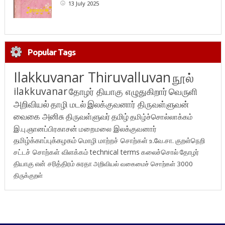
13 July 2025
Popular Tags
Ilakkuvanar Thiruvalluvan
நூல்
ilakkuvanar
தோழர் தியாகு எழுதுகிறார்
வெருளி
அறிவியல்
தாழி மடல்
இலக்குவனார் திருவள்ளுவன்
வைகை அனிசு
திருவள்ளுவர்
தமிழ்
தமிழ்ச்சொல்லாக்கம்
இ.பு.ஞானப்பிரகாசன்
மறைமலை இலக்குவனார்
தமிழ்க்காப்புக்கழகம்
மொழி மாற்றச் சொற்கள்
உ.வே.சா.
குறள்நெறி
சட்டச் சொற்கள் விளக்கம்
technical terms
கலைச்சொல்
தோழர்
தியாகு
என் சரித்திரம்
சுரதா
அறிவியல் வகைமைச் சொற்கள் 3000
திருக்குறள்