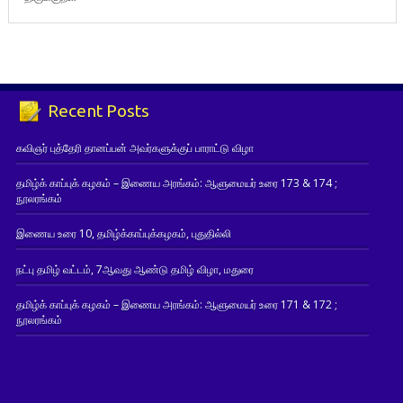
Recent Posts
கவிஞர் புத்தேரி தானப்பன் அவர்களுக்குப் பாராட்டு விழா
தமிழ்க் காப்புக் கழகம் – இணைய அரங்கம்: ஆளுமையர் உரை 173 & 174 ;
நூலரங்கம்
இணைய உரை 10, தமிழ்க்காப்புக்கழகம், புதுதில்லி
நட்பு தமிழ் வட்டம், 7ஆவது ஆண்டு தமிழ் விழா, மதுரை
தமிழ்க் காப்புக் கழகம் – இணைய அரங்கம்: ஆளுமையர் உரை 171 & 172 ;
நூலரங்கம்