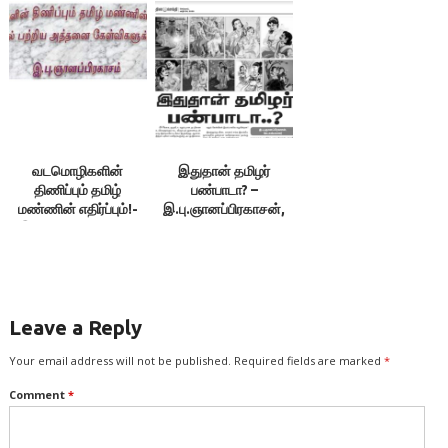
அரங்கம்
இணைய அரங்கம்,
12.09.21
வடமொழிகளின்
இதுதான் தமிழர்
திணிப்பும் தமிழ்
பண்பாடா? –
மண்ணின் எதிர்ப்பும்!-
இ.பு.ஞானப்பிரகாசன்,
இ.பு.ஞானப்பிரகாசன்
தினச்செய்தி
Leave a Reply
Your email address will not be published.
Required fields are marked
*
Comment
*