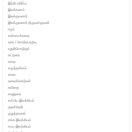
இந்தி எதிர்ப்பு
இலக்கணம்
இலக்குவனார்
இலக்குவனார் திருவள்ளுவன்
ஈழம்
உண்மைக்கதை
உரை / சொற்பொழிவு
உறுதிமொழிஞர்
கட்டுரை
கதை
கருத்தரங்கம்
கலை
கலைச்சொற்கள்
கவிதை
காணுரை
காப்பிய இலக்கியம்
குறள்நெறி
குறுந்தகவல்
சங்க இலக்கியம்
சமய இலக்கியம்