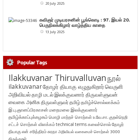
20 July 2025
கவிஞர் முடியரசனின் பூங்கொடி : 97. இயல் 20.
பெருநிலக்கிழார் வாழ்த்திய காதை
13 July 2025
Popular Tags
Ilakkuvanar Thiruvalluvan
நூல்
ilakkuvanar
தோழர் தியாகு எழுதுகிறார்
வெருளி
அறிவியல்
தாழி மடல்
இலக்குவனார் திருவள்ளுவன்
வைகை அனிசு
திருவள்ளுவர்
தமிழ்
தமிழ்ச்சொல்லாக்கம்
இ.பு.ஞானப்பிரகாசன்
மறைமலை இலக்குவனார்
தமிழ்க்காப்புக்கழகம்
மொழி மாற்றச் சொற்கள்
உ.வே.சா.
குறள்நெறி
சட்டச் சொற்கள் விளக்கம்
technical terms
கலைச்சொல்
தோழர்
தியாகு
என் சரித்திரம்
சுரதா
அறிவியல் வகைமைச் சொற்கள் 3000
திருக்குறள்