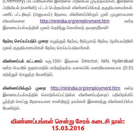
(Chemistry) பாடப்பிரிவுகளில் இளநிலை அறிவியல் முடித்தவர்கள், இளநிலை
அறிவியல் (கணினி) பட்டம் பெற்றவர்கள் விண்ணப்பிக்கத் தகுதியானவர்கள்.
பணிப் பட்டறிவும் (அனுபவம்) தேவை. விண்ணப்பிக்கும் முன் முழுமையான
விவரங்களை
http://ninindia.org/employment.htm
என்ற
இணையப்பக்கத்தின் மூலம் தெரிந்து கொள்ளத் தவறாதீர்கள்!
தேர்வு செய்யப்படும் முறை
: எழுத்துத் தேர்வு, நேர்முகத் தேர்வு ஆகியவற்றின்
மூலம் தகுதியானவர்கள் தேர்வு செய்யப்படுவார்கள்.
விண்ணப்பக் கட்டணம்
: உரூ.100/- இதனை Director, NiN, Hyderabad
என்ற பெயரில் ஐதராபாதில் மாற்றத்தக்க வகையில் வரைவோலையாக (D.D)
எடுத்துச் செலுத்த வேண்டும்.
விண்ணப்பிக்கும் முறை
:
http://ninindia.org/employment.htm
என்ற
இணையப்பக்கத்தில் கொடுக்கப்பட்டுள்ள விண்ணப்பத்தைப் பதிவிறக்கிப்
பூர்த்தி செய்து தேவையான சான்றிதழ் நகல்கள் இணைத்து விண்ணப்பிக்க
வேண்டும்.
விண்ணப்பங்கள் சென்று சேரக் கடைசி நாள்:
15.03.2016