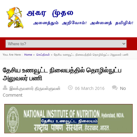
You Are Here :
Home
»
செய்திகள்
»
தேசிய உணவூட்ட நிலையத்தில் தொழில்நுட்ப அலுவலர் பணி
தேசிய உணவூட்ட நிலையத்தில் தொழில்நுட்ப
அலுவலர் பணி
இலக்குவனார் திருவள்ளுவன்
06 March 2016
No
Comment