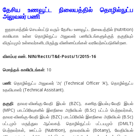
தேசிய உணவூட்ட நிலையத்தில்
தொழில்நுட்ப
அலுவலர் பணி
ஐதராபாத்தில் செயல்பட்டு வரும் தேசிய உணவூட்ட நிலையத்தில் (nutrition)
காலியாக உள்ள தொழில்நுட்ப அலுவலர் பணியிடங்களுக்குத் தகுதியும்
விருப்பமும் உள்ளவர்களிடமிருந்து விண்ணப்பங்கள் வரவேற்கப்படுகின்றன.
விளம்பர எண்.
NIN/Rectt/T&E-Posts/1/2015-16
மொத்தக் காலியிடங்கள்
: 10
பணி
: தொழில்நுட்ப அலுவலர் ‘அ’ (Technical Officer ‘A’), தொழில்நுட்ப
உதவியாளர் (Technical Assistant).
தகுதி
: தாவர-விலங்கு-வேதி இயல் (BZC), கணித-இயல்பு-வேதி இயல்
(MPC) பாடப்பிரிவுகளில் இளநிலை அறிவியல் (B.Sc) பட்டம் பெற்றவர்கள்,
தாவர-விலங்கு-வேதி இயல் (BZC) பாடப்பிரிவில் இளநிலை அறிவியல் (B.Sc)
பட்டமும் மருத்துவ ஆய்வகத் தொழில்நுட்பப் பட்டயமும் (DMLT)
பெற்றவர்கள், ஊட்டம் (Nutrition), தாவரவியல் (Botany), வேதியியல்