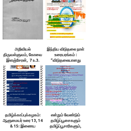
அறிவியல்
இந்திய விடுதலை நாள்
திருவள்ளுவம், கோவை
உரையரங்கம் :
இளஞ்சேரன், 7 உ.3.
“விடுதலையானது
கல்வி ஏமம், 4.கேண்மை
இந்தியா!
ஏமம்
அடிமையானது
தமிழ்நாடு?”
தமிழ்க்காப்புக்கழகம்:
என்றும் வேண்டும்
ஆளுமையர் உரை 13, 14
தமிழ்ப்பூசைகளும்
& 15: இணைய
தமிழ்ப்பூசாரிகளும்,