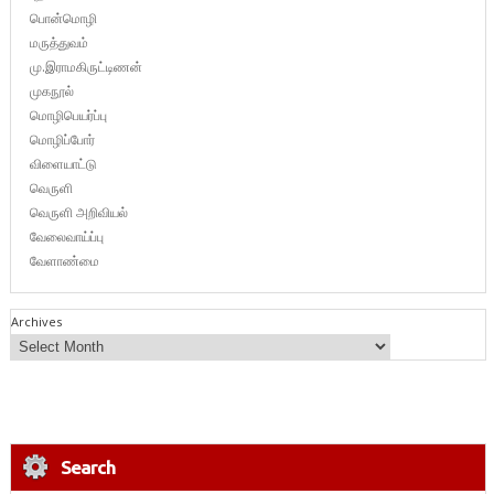
பொன்மொழி
மருத்துவம்
மு.இராமகிருட்டிணன்
முகநூல்
மொழிபெயர்ப்பு
மொழிப்போர்
விளையாட்டு
வெருளி
வெருளி அறிவியல்
வேலைவாய்ப்பு
வேளாண்மை
Archives
Search