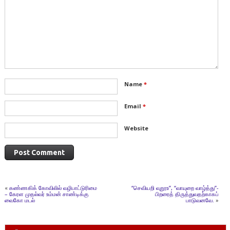
Name
*
Email
*
Website
«
கண்ணகிக் கோவிலில் வழிபாட்டுரிமை
“செவியறி வுறூஉ”, “வாயுறை வாழ்த்து”-
– கேரள முதல்வர் உம்மன் சாண்டிக்கு
பிறரைத் திருத்துவதற்காகப்
வைகோ மடல்
பாடுவனவே.
»