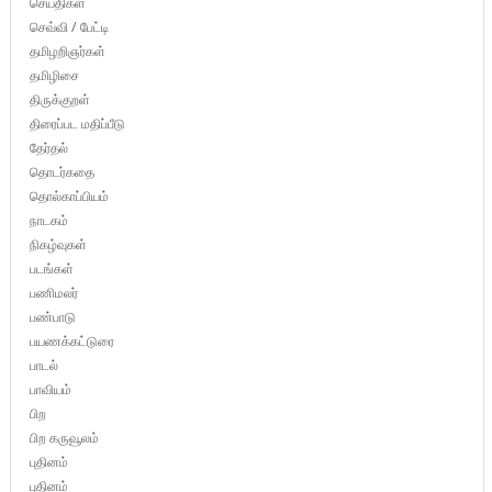
செய்திகள்
செவ்வி / பேட்டி
தமிழறிஞர்கள்
தமிழிசை
திருக்குறள்
திரைப்பட மதிப்பீடு
தேர்தல்
தொடர்கதை
தொல்காப்பியம்
நாடகம்
நிகழ்வுகள்
படங்கள்
பணிமலர்
பண்பாடு
பயணக்கட்டுரை
பாடல்
பாவியம்
பிற
பிற கருவூலம்
புதினம்
புதினம்