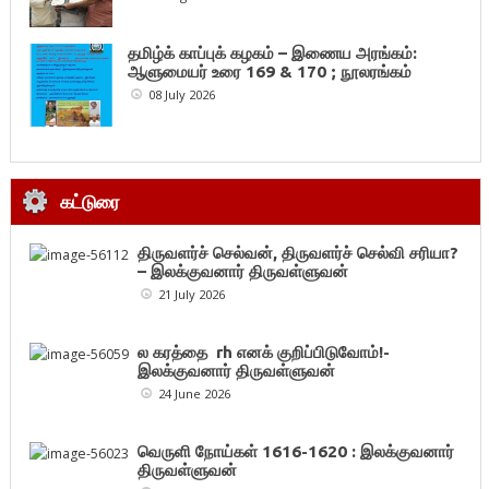
தமிழ்க் காப்புக் கழகம் – இணைய அரங்கம்:
ஆளுமையர் உரை 169 & 170 ; நூலரங்கம்
08 July 2026
கட்டுரை
திருவளர்ச் செல்வன், திருவளர்ச் செல்வி சரியா?
– இலக்குவனார் திருவள்ளுவன்
21 July 2026
ல கரத்தை rh எனக் குறிப்பிடுவோம்!-
இலக்குவனார் திருவள்ளுவன்
24 June 2026
வெருளி நோய்கள் 1616-1620 : இலக்குவனார்
திருவள்ளுவன்