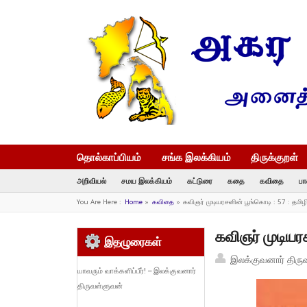
தொல்காப்பியம்
சங்க இலக்கியம்
திருக்குறள்
அறிவியல்
சமய இலக்கியம்
கட்டுரை
கதை
கவிதை
பா
You Are Here :
Home
»
கவிதை
»
கவிஞர் முடியரசனின் பூங்கொடி : 57 : தமிழ
கவிஞர் முடியர
இதழுரைகள்
இலக்குவனார் திரு
யாவரும் வாக்களிப்பீர்! – இலக்குவனார்
திருவள்ளுவன்