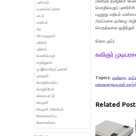
மீண்டுந் தமிழிசை வே
பண்பாடு
மொழிவெறுப் புணர்ச்ச
பயணக்கட்டுரை
பழுதுறு மதியர் பான்
பாடல்
அகப்பகை தமிழை அழிப
பாவியம்
செகுத்ததை ஒழித்துச் 
பிற
பிற கருவூலம்
(தொடரும்)
புதினம்
புதினம்
கவிஞர் முடியரச
பொன்மொழி
மருத்துவம்
மு.இராமகிருட்டிணன்
முகநூல்
Topics:
கவிதை
,
காப
மொழிபெயர்ப்பு
மலையுறையடிகள் வாழ்
மொழிப்போர்
விளையாட்டு
வெருளி
Related Post
வெருளி அறிவியல்
வேலைவாய்ப்பு
வேளாண்மை