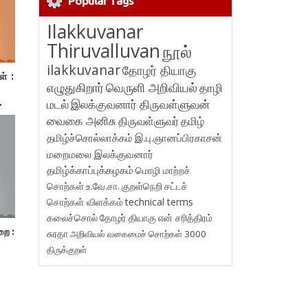
Popular Tags
Ilakkuvanar
Thiruvalluvan
நூல்
ilakkuvanar
தோழர் தியாகு
ள் :
எழுதுகிறார்
வெருளி அறிவியல்
தாழி
மடல்
இலக்குவனார் திருவள்ளுவன்
.
யல்
வைகை அனிசு
திருவள்ளுவர்
தமிழ்
ிலை
தமிழ்ச்சொல்லாக்கம்
இ.பு.ஞானப்பிரகாசன்
மறைமலை இலக்குவனார்
தமிழ்க்காப்புக்கழகம்
மொழி மாற்றச்
சொற்கள்
உ.வே.சா.
குறள்நெறி
சட்டச்
சொற்கள் விளக்கம்
technical terms
கலைச்சொல்
தோழர் தியாகு
என் சரித்திரம்
றை :
சுரதா
அறிவியல் வகைமைச் சொற்கள் 3000
திருக்குறள்