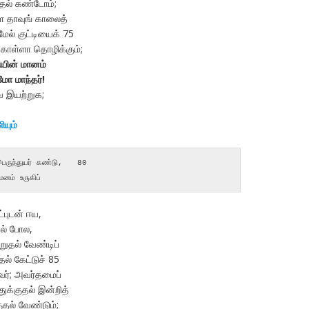
ுதல் கண்டோம்;
ை தாவுங் காலைத்
மேல் குட்டியைக் 75
கொள்ளா தொழிக்கும்;
ியின் மானம்
ோ மாந்தர்!
 இயற்றுக;
யும்
னம் உருகிப்
்புடன் ஈய,
ல் போல,
ுதல் வேண்டிப்
தல் கேட்டுச் 85
ுவர்; அவர்தமைப்
ுக்குதல் இன்றித்
ுதல் வேண்டும்;