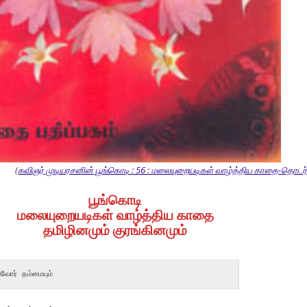
(
கவிஞர் முடியரசனின் பூங்கொடி : 56 : மலையுறையடிகள் வாழ்த்திய காதை-தொடர்ச
பூங்கொடி
மலையுறையடிகள் வாழ்த்திய காதை
தமிழினமும் குரங்கினமும்
றுவோர் தம்மையும்