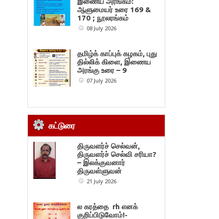
இணைய அரங்கம்:
ஆளுமையர் உரை 169 &
170 ; நூலரங்கம்
08 July 2026
தமிழ்க் காப்புக் கழகம், புது
தில்லிக் கிளை, இணைய
அரங்கு உரை – 9
07 July 2026
கட்டுரை
திருவளர்ச் செல்வன்,
திருவளர்ச் செல்வி சரியா?
– இலக்குவனார்
திருவள்ளுவன்
21 July 2026
ல கரத்தை rh எனக்
குறிப்பிடுவோம்!-