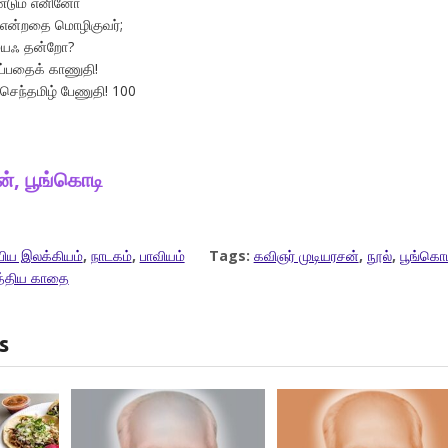
ண்டும் எனினோ
ி என்றதை மொழிகுவர்;
மையஃ தன்றோ?
்பதைக் காணுதி!
செந்தமிழ் பேணுதி! 100
ன், பூங்கொடி
்பிய இலக்கியம்
,
நாடகம்
,
பாவியம்
Tags:
கவிஞர் முடியரசன்
,
நூல்
,
பூங்கொட
த்திய காதை
s