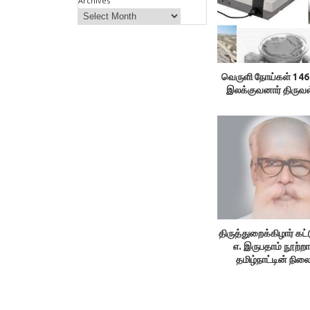
Archives
வெருளி நோய்கள் 146
இலக்குவனார் திருவ
திருத்துறைக்கிழார் கட
எ. இருபதாம் நூற்றா
தமிழ்நாட்டின் நி
1.தமிழ்நாடு. 2. 