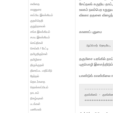
சேய்நலங் கருதிய தாய்
கவிதை
உலகம் நலம்பெற உறுதுயர
காணுரை
விலகா ததனை விழைந்தி
காப்பிய இலக்கியம்
குறள்நெறி
குறுந்தகவல்
காணாப் புதுமை
சங்க இலக்கியம்
சமய இலக்கியம்
செய்திகள்
 ஆய்பொற் றொடியே, 
செவ்வி / பேட்டி
தமிழறிஞர்கள்
தகுமிசை யரங்கில் தாய்
தமிழிசை
புகுமொழி இசைத்திடும
திருக்குறள்
திரைப்பட மதிப்பீடு
யாண்டுங் காண்கிலை 
தேர்தல்
தொடர்கதை
தொல்காப்பியம்
----------------
நாடகம்
குரக்கினம் - குரங்க
நிகழ்வுகள்
++++++++++++++++
படங்கள்
பணிமலர்