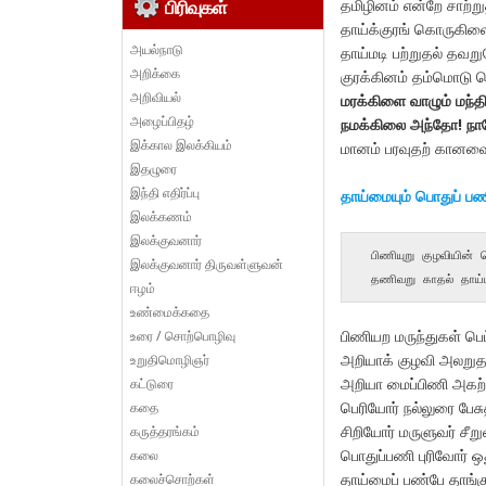
தமிழினம் என்றே சாற்ற
பிரிவுகள்
தாய்க்குரங் கொருகிள
அயல்நாடு
தாய்மடி பற்றுதல் தவறு
அறிக்கை
குரக்கினம் தம்மொடு 
அறிவியல்
மரக்கிளை வாழும் மந்த
அழைப்பிதழ்
நமக்கிலை அந்தோ! நாம
இக்கால இலக்கியம்
மானம் பரவுதற் கானவை
இதழுரை
இந்தி எதிர்ப்பு
தாய்மையும் பொதுப் பணி
இலக்கணம்
இலக்குவனார்
 பிணியுறு குழவியின் பெருந்துயர் கண்டு,   80

இலக்குவனார் திருவள்ளுவன்
 தணிவறு காதல் தாய்ம
ஈழம்
உண்மைக்கதை
பிணியற மருந்துகள் பெட
உரை / சொற்பொழிவு
அறியாக் குழவி அலறுத
உறுதிமொழிஞர்
அறியா மைப்பிணி அகற்ற
கட்டுரை
பெரியோர் நல்லுரை பேசு
கதை
சிறியோர் மருளுவர் சீற
கருத்தரங்கம்
பொதுப்பணி புரிவோர் ஒத
கலை
தாய்மைப் பண்பே தாங்க
கலைச்சொற்கள்