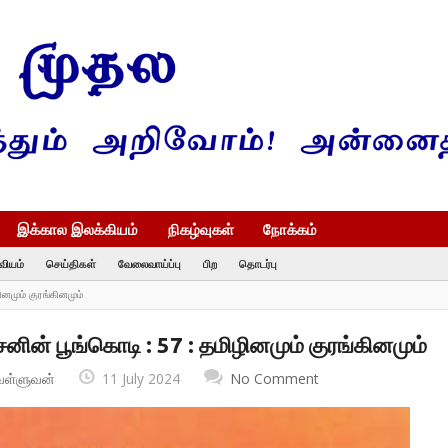
இக்கால இலக்கியம்
நிகழ்வுகள்
நோக்கம்
வியம்
செய்திகள்
வேலைவாய்ப்பு
பிற
தொடர்பு
ினமும் குரங்கினமும்
சனின் பூங்கொடி : 57 : தமிழினமும் குரங்கினமும்
வள்ளுவன்
11 July 2024
No Comment