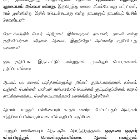
புதுமையாய் அல்லவா உள்ளது
. இதிலிருந்து ஊரை மீட்கப்போவது யார்? ஏன்,
நாம் முன்னின்று இதில் ஈடுபடக்கூடாது என்று நாயகனும் நாயகியும் பேசிக்
கொண்டனர்.
தொடக்கத்தில் பெயர் அறிமுகம் இல்லாததால் நாயகன், நாயகி என்று
குறிப்பிட்டீர்கள். சரிதான். ஆனால், இறுதியிலும் அவ்வாறே குறிப்பிட்டது
ஏனையா
?
ஒரு குறியீடாக இருக்கட்டும் என்றுதான் முடிவிலும் பெயர்களைக்
குறிப்பிடவில்லை.
ஆமாம். பல கதைப் பாத்திரங்களுக்கு நீங்கள் குறியீடாகத்தான், நல்லன்,
வஞ்சன், பொல்லன், பண்பன் என்பனபோல் பெயர்கள் சூட்டியிருப்பீர்கள். காதல்
காட்சிகளைக்கூட மென்மையாகத்தான் உணர்த்தியிருந்தீர்கள்.
ஆமாம். மாறனும் மல்லிகையும் காதல் உணர்வு மேம்பட்டதும் அவர்கள்
சந்திப்பைப் பின்வரும் வகையில் குறிப்பிட்டிருப்பேன்.
மாறனும் மல்லிகையும் அருகருகே அமர்ந்திருந்தனர்.
ஒருவரை ஒருவர்
கட்டிப்பிடித்துக் கொண்டிருக்கவில்லை. ஆனால் மனத்தால்