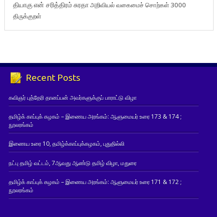
தியாகு
என் சரித்திரம்
சுரதா
அறிவியல் வகைமைச் சொற்கள் 3000
திருக்குறள்
Recent Posts
கவிஞர் புத்தேரி தானப்பன் அவர்களுக்குப் பாராட்டு விழா
தமிழ்க் காப்புக் கழகம் – இணைய அரங்கம்: ஆளுமையர் உரை 173 & 174 ;
நூலரங்கம்
இணைய உரை 10, தமிழ்க்காப்புக்கழகம், புதுதில்லி
நட்பு தமிழ் வட்டம், 7ஆவது ஆண்டு தமிழ் விழா, மதுரை
தமிழ்க் காப்புக் கழகம் – இணைய அரங்கம்: ஆளுமையர் உரை 171 & 172 ;
நூலரங்கம்