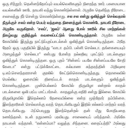
ஒரு சிற்றூர். தென்னந்தோப்பும் வயல்வெளிகளும் நிறைந்த ஊர். பசுமையான
வயல்களின் ஊடே நாயகி வந்து கொண்டுள்ளாள். அருகே தெளிந்த நீரோடை.
சலசலத்து நீர் சென்று கொண்டுள்ளது.
சல சல என்று ஒலித்துச் செல்வதால்
நீருக்குச் சலம் என்ற பெயர் வந்ததை நினைத்துக் கொண்டே நாயகி நீரோடை
அருகே வருகிறாள். ‘சலம்’, ‘ஜலம்’ ஆனது போல் ஊரில் சில மாற்றங்கள்
நிகழ்வது குறித்துக் கவலைப்பட்டுக் கொண்டிருந்தாள்
. அருகே உள்ள
கோயிலில் இருந்து நாட்டுப்புறப்பாடல்கள் ஒலித்துக் கொண்டிருந்தன. அதே
நேரம் ஒரு பகுதியில் இருந்து “வாடா தம்பி. பள்ளி செல்லடா. தங்கையையும்
அழைத்துச் செல்லடா” என்பது போன்ற நல்லறிவு புகட்டும் பாடல்களும
ஒலித்துக் கொண்டிருந்தன. ஒரு புறம் “சின்னப் பயலே சின்னப்பயலே சேதி
கேளடா” என்று பட்டுக்கோட்டை கல்யாண சுந்தரத்தின் அறிவுரை
டி.எம்.செளந்தரராசன் குரலில் கேட்டுக்கொண்டிருந்தது. தொலைவில்
மெல்லிய ஓசையில் திரைப்படக் காதல் பாடல்களும் ஒலித்துக்
கொண்டிருந்தன. முன்பெல்லாம் கோயில் திருவிழா என்றால் காதல்
பாடல்களை ஒலி பரப்ப மாட்டார்கள். காதலுக்கு எதிரி என்று இல்லை. கோயில்
திருவிழாவில் இதெல்லாம் தேவையில்லை என்ற மூத்தோர் நம்பிக்கை.
இளந்தாரிகள் செல்வாக்கு வரத் தொடங்கியதும் இதில் எல்லாம் மாற்றம் வரத்
தொடங்கியது. அப்பொழுது இளந்தென்றல் தன் மீது மோதியதை
உணர்ந்தாள். உடன் நறுமணம் பரவியது. சாலையைப் பார்த்தாள். அங்கே
நாயகன் வந்தான். “என்னம்மா? வலுத்த சிந்தனை. எதைப்பற்றி? அல்லது