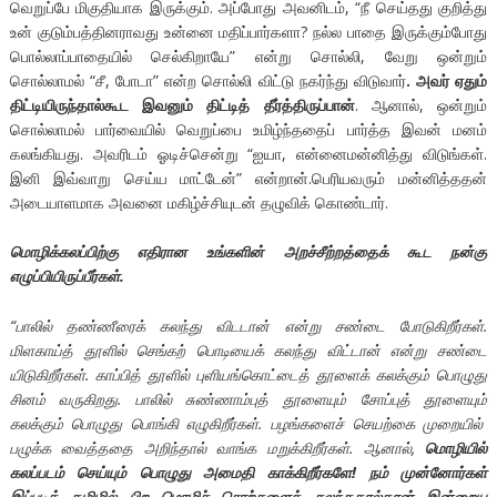
வெறுப்பே மிகுதியாக இருக்கும். அப்போது அவனிடம், “நீ செய்தது குறித்து
உன் குடும்பத்தினராவது உன்னை மதிப்பார்களா? நல்ல பாதை இருக்கும்போது
பொல்லாப்பாதையில் செல்கிறாயே” என்று சொல்லி, வேறு ஒன்றும்
சொல்லாமல் “சீ, போடா” என்ற சொல்லி விட்டு நகர்ந்து விடுவார்
. அவர் ஏதும்
திட்டியிருந்தால்கூட இவனும் திட்டித் தீர்த்திருப்பான்
. ஆனால், ஒன்றும்
சொல்லாமல் பார்வையில் வெறுப்பை உமிழ்ந்ததைப் பார்த்த இவன் மனம்
கலங்கியது. அவரிடம் ஓடிச்சென்று “ஐயா, என்னைமன்னித்து விடுங்கள்.
இனி இவ்வாறு செய்ய மாட்டேன்” என்றான்.பெரியவரும் மன்னித்ததன்
அடையாளமாக அவனை மகிழ்ச்சியுடன் தழுவிக் கொண்டார்.
மொழிக்கலப்பிற்கு எதிரான உங்களின் அறச்சீற்றத்தைக் கூட நன்கு
எழுப்பியிருப்பீர்கள்.
“பாலில் தண்ணீரைக் கலந்து விடடான் என்று சண்டை போடுகிறீர்கள்.
மிளகாய்த் தூளில் செங்கற் பொடியைக் கலந்து விட்டான் என்று சண்டை
யிடுகிறீர்கள். காப்பித் தூளில் புளியங்கொட்டைத் தூளைக் கலக்கும் பொழுது
சினம் வருகிறது. பாலில் சுண்ணாம்புத் தூளையும் சோப்புத் தூளையும்
கலக்கும் பொழுது பொங்கி எழுகிறீர்கள். பழங்களைச் செயற்கை முறையில்
பழுக்க வைத்ததை அறிந்தால் வாங்க மறுக்கிறீர்கள். ஆனால்,
மொழியில்
கலப்படம் செய்யும் பொழுது அமைதி காக்கிறீர்களே! நம் முன்னோர்கள்
இப்படித் தமிழில் பிற மொழிச் சொற்களைக் கலந்ததால்தான் இன்றைய