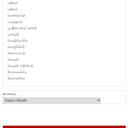
புதினம்
புதினம்
பொன்மொழி
மருத்துவம்
மு.இராமகிருட்டிணன்
முகநூல்
மொழிபெயர்ப்பு
மொழிப்போர்
விளையாட்டு
வெருளி
வெருளி அறிவியல்
வேலைவாய்ப்பு
வேளாண்மை
Archives