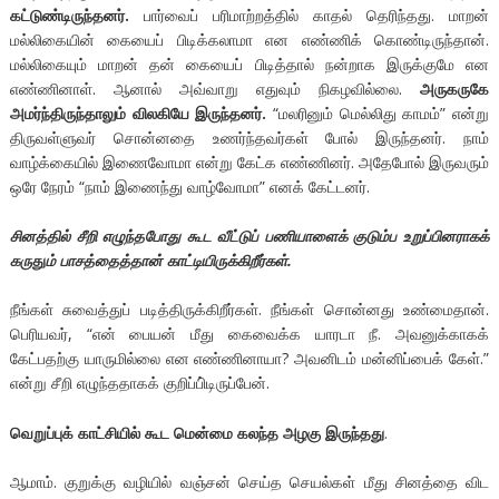
கட்டுண்டிருந்தனர்.
பார்வைப் பரிமாற்றத்தில் காதல் தெரிந்தது. மாறன்
மல்லிகையின் கையைப் பிடிக்கலாமா என எண்ணிக் கொண்டிருந்தான்.
மல்லிகையும் மாறன் தன் கையைப் பிடித்தால் நன்றாக இருக்குமே என
எண்ணினாள். ஆனால் அவ்வாறு எதுவும் நிகழவில்லை.
அருகருகே
அமர்ந்திருந்தாலும் விலகியே இருந்தனர்.
“மலரினும் மெல்லிது காமம்” என்று
திருவள்ளுவர் சொன்னதை உணர்ந்தவர்கள் போல் இருந்தனர். நாம்
வாழ்க்கையில் இணைவோமா என்று கேட்க எண்ணினர். அதேபோல் இருவரும்
ஒரே நேரம் “நாம் இணைந்து வாழ்வோமா” எனக் கேட்டனர்.
சினத்தில் சீறி எழுந்தபோது கூட வீட்டுப் பணியாளைக் குடும்ப உறுப்பினராகக்
கரு
து
ம் பாசத்தைத்தான் காட்டியிருக்கிறீர்கள்.
நீங்கள் சுவைத்துப் படித்திருக்கிறீர்கள். நீங்கள் சொன்னது உண்மைதான்.
பெரியவர், “என் பையன் மீது கைவைக்க யாரடா நீ. அவனுக்காகக்
கேட்பதற்கு யாருமில்லை என எண்ணினாயா? அவனிடம் மன்னிப்பைக் கேள்.”
என்று சீறி எழுந்ததாகக் குறிப்பி்டிருப்பேன்.
வெறுப்புக் காட்சியில் கூட மென்மை கலந்த அழகு இருந்தது
.
ஆமாம். குறுக்கு வழியில் வஞ்சன் செய்த செயல்கள் மீது சினத்தை விட