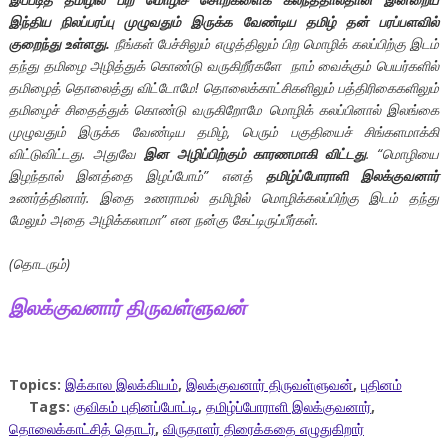
இந்திய நிலப்பரப்பு முழுவதும் இருக்க வேண்டிய தமிழ் தன் பரப்பளவில்
குறைந்து உள்ளது.
நீங்கள் பேச்சிலும் எழுத்திலும் பிற மொழிக் கலப்பிற்கு இடம்
தந்து தமிழை அழித்துக் கொண்டு வருகிறீர்களே நாம் வைக்கும் பெயர்களில்
தமிழைத் தொலைத்து விட்டோமே! தொலைக்காட்சிகளிலும் பத்திரிகைகளிலும்
தமிழைச் சிதைத்துக் கொண்டு வருகிறோமே மொழிக் கலப்பினால் இலங்கை
முழுவதும் இருக்க வேண்டிய தமிழ், பெரும் பகுதியைச் சிங்களமாக்கி
விட்டுவிட்டது. அதுவே
இன அழிப்பிற்கும் காரணமாகி விட்டது
. “மொழியை
இழந்தால் இனத்தை இழப்போம்” எனத்
தமிழ்ப்போராளி இலக்குவனார்
உணர்த்தினார். இதை உணராமல் தமிழில் மொழிக்கலப்பிற்கு இடம் தந்து
மேலும் அதை அழிக்கலாமா” என நன்கு கேட்டிருப்பீர்கள்.
(தொடரும்)
இலக்குவனார் திருவள்ளுவன்
Topics:
இக்கால இலக்கியம்
,
இலக்குவனார் திருவள்ளுவன்
,
புதினம்
Tags:
குவிகம் புதினப்போட்டி
,
தமிழ்ப்போராளி இலக்குவனார்
,
தொலைக்காட்சித் தொடர்
,
விருதாளர் திரைக்கதை எழுதுகிறார்