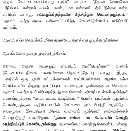
எந்தக் கோட்டையைப்பிடிப்பது பற்றி?” என்றான். “நீதான் சொல்லேன்
பார்ப்போம்” என்றாள் அவள். “கண்டிப்பாக என்னைப் பற்றி இல்லை என்று
தெரியும் எனக்கு.
தமிழைப்பற்றித்தானே சிந்தித்துக் கொண்டிருந்தாய்.”
“ஆமாம். அந்த அளவு என்னைப் புரிந்து கொண்டுள்ளாயே. மகிழ்ச்சி”
என்றாள்.
ஆமாம். நல்ல தொடக்கம். இதே போன்றே புதினத்தை முடித்திருந்தீர்கள்.
ஆமாம். பின்வருமாறு முடித்திருந்தேன்.
நீரோடை அருகே நாயகனும் நாயகியும் அமர்ந்திருந்தனர். ஆனால்
நீரோடையில் நீரைக் காணவில்லை. தென்னந்தோப்பும் வயலும் இருந்த
பகுதியில் ஒரு பகுதி கட்டடங்களாகக் காட்சியளித்தன. அருகே உள்ள
கோயில்களில் இருந்து நாட்டுப்புறப் பாடல்களும் ஒலிக்கத்தான் செய்தன.
ஆனால் அவற்றையும் மீறி அதிரடி இசை கொண்ட திரைப்பாடல்கள் ஒலித்துக்
கொண்டிருந்தன. “வாடா வாடா. கட்டிப்பிடிடா” போன்ற பாடல்கள் முழங்கிக்
கொண்டிருந்தன. குடும்ப மரபின் வேர்களை நாம் போற்றி வருகிறோம்.
தலைமுறை இடைவெளி இல்லா வண்ணம் மூத்தோர் எண்ணத்தைச்
செயற்படுத்தி வருகிறோம். ஆ
னால் ஊரின் மரபு வேர்களில் வெந்நீர்
ஊற்றப்பட்டுக் கொண்டிருக்கிறது.
வேளாண்மை மறைந்து கொண்டே உள்ளது.
ஊர் முன்னேறுவது மகிழ்ச்சிதான். ஆனால்,
பழமையை அழிக்கும்