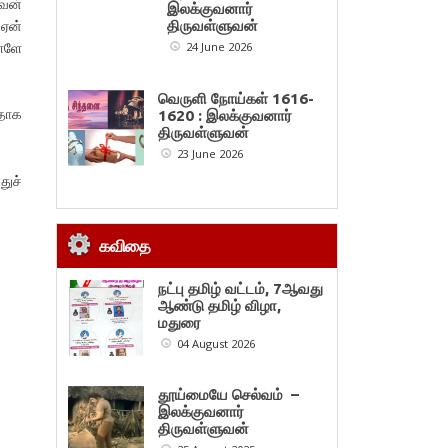
அவன்
இலக்குவனார்
 ஏன்
திருவள்ளுவன்
ள்ளே
24 June 2026
.
வெருளி நோய்கள் 1616-
தாக
1620 : இலக்குவனார்
திருவள்ளுவன்
23 June 2026
துச்
கவிதை
நட்பு தமிழ் வட்டம், 7ஆவது
ஆண்டு தமிழ் விழா,
மதுரை
04 August 2026
தூய்மையே செல்வம் –
இலக்குவனார்
திருவள்ளுவன்