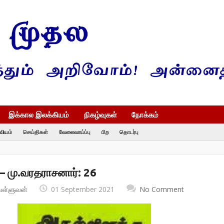
இக்கால இலக்கியம்
நிகழ்வுகள்
நோக்கம்
வியம்
செய்திகள்
வேலைவாய்ப்பு
பிற
தொடர்பு
– மு.வரதராசனார்: 26
வள்ளுவன்
01 September 2021
No Comment