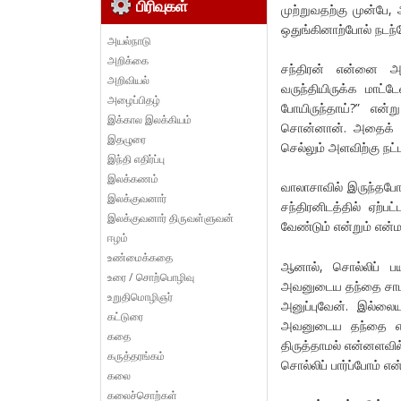
பிரிவுகள்
முற்றுவதற்கு முன்ப
ஒதுங்கினாற்போல் நடந்
அயல்நாடு
அறிக்கை
சந்திரன் என்னை அழை
அறிவியல்
வருந்தியிருக்க மாட
அழைப்பிதழ்
போயிருந்தாய்?” என்
இக்கால இலக்கியம்
சொன்னான். அதைக் கே
இதழுரை
செல்லும் அளவிற்கு நட்
இந்தி எதிர்ப்பு
இலக்கணம்
வாலாசாவில் இருந்தப
இலக்குவனார்
சந்திரனிடத்தில் ஏற்
இலக்குவனார் திருவள்ளுவன்
வேண்டும் என்றும் என்
ஈழம்
உண்மைக்கதை
ஆனால், சொல்லிப் ப
உரை / சொற்பொழிவு
அவனுடைய தந்தை சாமண்
உறுதிமொழிஞர்
அனுப்புவேன். இல்லைய
கட்டுரை
அவனுடைய தந்தை என்
கதை
திருத்தாமல் என்னளவில
கருத்தரங்கம்
சொல்லிப் பார்ப்போம் என்
கலை
கலைச்சொற்கள்