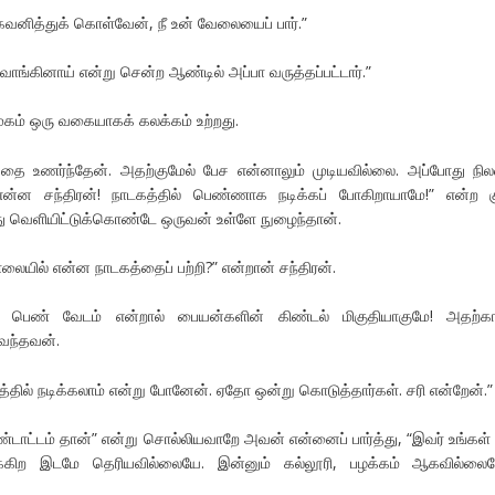
வனித்துக் கொள்வேன், நீ உன் வேலையைப் பார்.”
ாங்கினாய் என்று சென்ற ஆண்டில் அப்பா வருத்தப்பட்டார்.”
முகம் ஒரு வகையாகக் கலக்கம் உற்றது.
தை உணர்ந்தேன். அதற்குமேல் பேச என்னாலும் முடியவில்லை. அப்போது நி
்ன சந்திரன்! நாடகத்தில் பெண்ணாக நடிக்கப் போகிறாயாமே!” என்ற கு
து வெளியிட்டுக்கொண்டே ஒருவன் உள்ளே நுழைந்தான்.
ையில் என்ன நாடகத்தைப் பற்றி?” என்றான் சந்திரன்.
 பெண் வேடம் என்றால் பையன்களின் கிண்டல் மிகுதியாகுமே! அதற்கா
வந்தவன்.
்தில் நடிக்கலாம் என்று போனேன். ஏதோ ஒன்று கொடுத்தார்கள். சரி என்றேன்.”
ண்டாட்டம் தான்” என்று சொல்லியவாறே அவன் என்னைப் பார்த்து, “இவர் உங்கள்
க்கிற இடமே தெரியவில்லையே. இன்னும் கல்லூரி, பழக்கம் ஆகவில்லைப