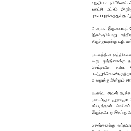
உறுதியாக நம்பினேன்.
வறட்சி மட்டும் இர
புகைப்பழக்கத்துக்கு 
அவர்கள் இருவரையும் பே
இருக்கும்போது சந்
திருத்துவதற்கு வழி எ
நாடகத்தின் ஒத்திகைக
அது. ஒத்திகைக்கு நா
செய்தானே தவிர, பே
படித்துக்கொண்டிருந
அவனுக்கு இன்னும் சிறி
ஆகவே, அவன் நடிக்கத்
நடையிலும் குலுங்கும
எப்படித்தான் வெட்க
இருந்தபோது இதற்கு 
சென்னைக்கு வந்தபி