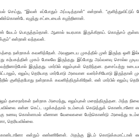
ுவல் செய்து, “இவன் எப்போதும் அப்படித்தான்” என்றான். “குளித்துவிட்டுப்
்லிக்கொண்டே எழுந்து சட்டையைக் கழற்றினான்.
பெண் வேடம் பொருத்தம்தான். ஆனால் உயரமாக இருக்கிறாய். கொஞ்சம் குள்
்கும்” என்றான் வந்தவன்.
கத்தை நன்றாகக் கவனித்தேன். அவனுடைய முகத்தில் முன் இருந்த ஒளி இல
து கற்பகத்தின் முகம் போலவே இருந்தது. இப்போது அவ்வளவு சொல்ல முடிய
 வற்றினாற்போல் இருந்தது. மார்பில் எலும்புகள் தெரிந்தன. தசைப்பற்று உடை
ட்டாலும், எலும்பு தெரியாத மார்போடு அளவான வளர்ச்சியோடு இருந்தான் முன
்றில் குளித்தபோது நன்றாகக் கவனித்திருக்கிறேன். என் மார்பில் எலும்பு தெர
கிலும் தசைநார்கள் நன்றாக அமைந்து, எலும்புகள் மறைந்திருந்தன. அந்த நி
ியவில்லை. என்ன கெட்ட பழக்கத்தால் உடம்பைக் கெடுத்துக் கொண்டானோ எ
க்கு உணவு கொள்ளாமல் வீணான வேலைகளை மேற்கொண்டு அலைந்து உடம்ப
ோ, தெரியவில்லை.
ற்கொண்டானோ என்றும் எண்ணினேன். அதற்கு இடம் கொடுக்கமாட்டான் என