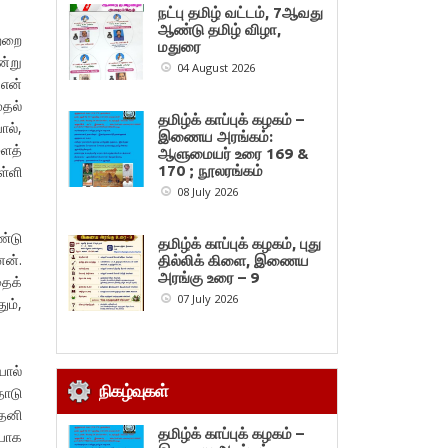
நட்பு தமிழ் வட்டம், 7ஆவது
ஆண்டு தமிழ் விழா,
ற்றை
மதுரை
ன்று
04 August 2026
 என்
ுதல்
தமிழ்க் காப்புக் கழகம் –
ல்,
இணைய அரங்கம்:
ளைத்
ஆளுமையர் உரை 169 &
்ளி
170 ; நூலரங்கம்
08 July 2026
ண்டு
தமிழ்க் காப்புக் கழகம், புது
ேன்.
தில்லிக் கிளை, இணைய
அரங்கு உரை – 9
தைக்
07 July 2026
ும்,
ால்
நிகழ்வுகள்
தோடு
 தனி
தமிழ்க் காப்புக் கழகம் –
ையாக