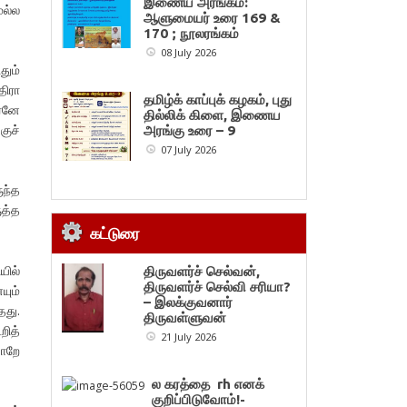
இணைய அரங்கம்:
ெல்ல
ஆளுமையர் உரை 169 &
170 ; நூலரங்கம்
08 July 2026
தும்
திரா
தமிழ்க் காப்புக் கழகம், புது
ிரனே
தில்லிக் கிளை, இணைய
குச்
அரங்கு உரை – 9
07 July 2026
ுந்த
ுத்த
கட்டுரை
ில்
திருவளர்ச் செல்வன்,
திருவளர்ச் செல்வி சரியா?
யும்
– இலக்குவனார்
தது.
திருவள்ளுவன்
ித்
21 July 2026
வாறே
ல கரத்தை rh எனக்
குறிப்பிடுவோம்!-