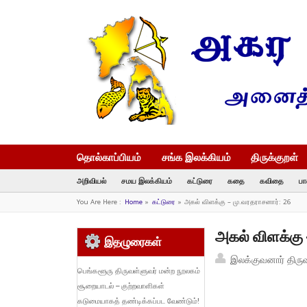
தொல்காப்பியம்
சங்க இலக்கியம்
திருக்குறள்
அறிவியல்
சமய இலக்கியம்
கட்டுரை
கதை
கவிதை
பா
You Are Here :
Home
»
கட்டுரை
»
அகல் விளக்கு – மு.வரதராசனார்: 26
அகல் விளக்கு 
இதழுரைகள்
இலக்குவனார் திரு
பெங்களூரு திருவள்ளுவர் மன்ற நூலகம்
சூறையாடல் – குற்றவாளிகள்
கடுமையாகத் தண்டிக்கப்பட வேண்டும்!