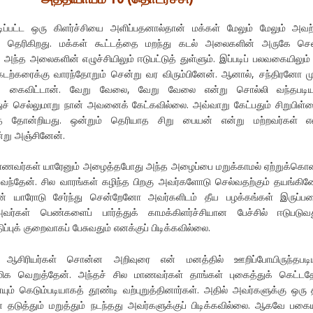
படிப்பட்ட ஒரு கிளர்ச்சியை அளிப்பதனால்தான் மக்கள் மேலும் மேலும் அவ
எனத் தெரிகிறது. மக்கள் கூட்டத்தை மறந்து கடல் அலைகளின் அருகே செ
 அந்த அலைகளின் எழுச்சியிலும் ஈடுபட்டுத் துள்ளும். இப்படிப் பலவகையிலும்
கடற்கரைக்கு வாரந்தோறும் சென்று வர விரும்பினேன். ஆனால், சந்திரனோ ம
் கைவிட்டான். வேறு வேலை, வேறு வேலை என்று சொல்லி வந்தபடியா
ச் செல்லுமாறு நான் அவனைக் கேட்கவில்லை. அவ்வாறு கேட்பதும் சிறுபிள்
் தோன்றியது. ஒன்றும் தெரியாத சிறு பையன் என்று மற்றவர்கள் எள
று அஞ்சினேன்.
மாணவர்கள் யாரேனும் அழைத்தபோது அந்த அழைப்பை மறுக்காமல் ஏற்றுக்கொ
ுவந்தேன். சில வாரங்கள் கழிந்த பிறகு அவர்களோடு செல்வதற்கும் தயங்கின
ன் யாரோடு சேர்ந்து சென்றேனோ அவர்களிடம் தீய பழக்கங்கள் இருப்ப
்கள் பெண்களைப் பார்த்துக் காமக்கிளர்ச்சியான பேச்சில் ஈடுபடுவத
ப்புக் குறைவாகப் பேசுவதும் எனக்குப் பிடிக்கவில்லை.
ில் ஆசிரியர்கள் சொன்ன அறிவுரை என் மனத்தில் ஊறிப்போயிருந்தபடிய
மிக வெறுத்தேன். அந்தச் சில மாணவர்கள் தாங்கள் புகைத்துக் கெட்ட
ையும் கெடும்படியாகத் தூண்டி வற்புறுத்தினார்கள். அதில் அவர்களுக்கு ஒரு
ன் தடுத்தும் மறுத்தும் நடந்தது அவர்களுக்குப் பிடிக்கவில்லை. ஆகவே பக