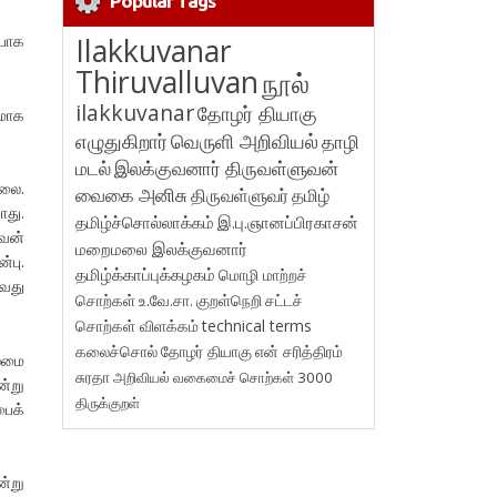
Popular Tags
 போக
Ilakkuvanar
Thiruvalluvan
நூல்
ilakkuvanar
தோழர் தியாகு
ளமாக
எழுதுகிறார்
வெருளி அறிவியல்
தாழி
மடல்
இலக்குவனார் திருவள்ளுவன்
்லை.
வைகை அனிசு
திருவள்ளுவர்
தமிழ்
ாது.
தமிழ்ச்சொல்லாக்கம்
இ.பு.ஞானப்பிரகாசன்
யவன்
மறைமலை இலக்குவனார்
்பு.
தமிழ்க்காப்புக்கழகம்
மொழி மாற்றச்
ிவது
சொற்கள்
உ.வே.சா.
குறள்நெறி
சட்டச்
சொற்கள் விளக்கம்
technical terms
கலைச்சொல்
தோழர் தியாகு
என் சரித்திரம்
லைமை
சுரதா
அறிவியல் வகைமைச் சொற்கள் 3000
ன்று
திருக்குறள்
ைக்
்று