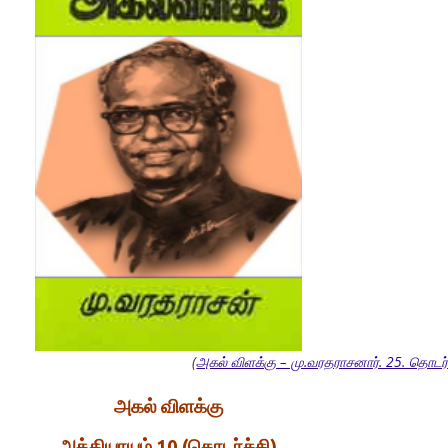
(
அகல் விளக்கு – மு.வரதராசனார். 25. தொடர்ச
அகல்
விளக்கு
அத்தியாயம் 10 (தொடர்ச்சி)