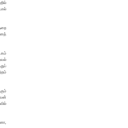
றில்
ால்
குறை
ைத்
டகம்
ுவல்
ுப்
்றம்
கும்
அவன்
வில்
னோ,