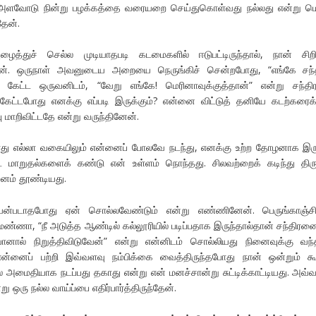
ே, அளவோடு நின்று பழக்கத்தை வரையறை செய்துகொள்வது நல்லது என்று ம
தேன்.
த்துச் செல்ல முடியாதபடி கடமைகளில் ஈடுபட்டிருந்தால், நான் சிறி
்டேன். ஒருநாள் அவனுடைய அறையை நெருங்கிச் சென்றபோது, “எங்கே சந்
று கேட்ட ஒருவனிடம், “வேறு எங்கே! மெரினாவுக்குத்தான்” என்று சந்த
ட்டபோது எனக்கு எப்படி இருக்கும்? என்னை விட்டுத் தனியே கடற்கரைக்
பு மாறிவிட்டதே என்று வருந்தினேன்.
ோது எல்லா வகையிலும் என்னைப் போலவே நடந்து, எனக்கு உற்ற தோழனாக இர
பட்ட மாறுதல்களைக் கண்டு என் உள்ளம் நொந்தது. சிலவற்றைக் கடிந்து திர
மனம் தூண்டியது.
யன்படாதபோது ஏன் சொல்லவேண்டும் என்று எண்ணினேன். பெருங்காஞ்சிய
ணா, “நீ அடுத்த ஆண்டில் கல்லூரியில் படிப்பதாக இருந்தால்தான் சந்திரனை
ானால் நிறுத்திவிடுவேன்” என்று என்னிடம் சொல்லியது நினைவுக்கு வந்
னைப் பற்றி இவ்வளவு நம்பிக்கை வைத்திருந்தபோது நான் ஒன்றும் கூற
் அமைதியாக நடப்பது தகாது என்று என் மனச்சான்று சுட்டிக்காட்டியது. அவ்
று ஒரு நல்ல வாய்ப்பை எதிர்பார்த்திருந்தேன்.