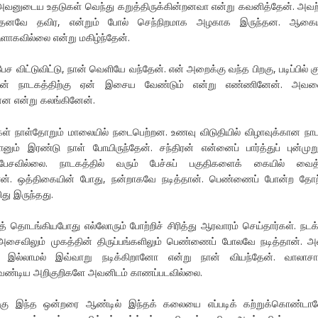
 அவனுடைய உதடுகள் வெந்து கறுத்திருக்கின்றனவா என்று கவனித்தேன். அவற்
ுந்தனவே தவிர, என்றும் போல் செந்நிறமாக அழகாக இருந்தன. ஆகைய
ஆளாகவில்லை என்று மகிழ்ந்தேன்.
ச விட்டுவிட்டு, நான் வெளியே வந்தேன். என் அறைக்கு வந்த பிறகு, படிப்பில் 
திரன் நாடகத்திற்கு ஏன் இசைய வேண்டும் என்று எண்ணினேன். அவன
ன்ன என்று கலங்கினேன்.
ள் நாள்தோறும் மாலையில் நடைபெற்றன. உணவு விடுதியில் விழாவுக்கான நா
னும் இரண்டு நாள் போயிருந்தேன். சந்திரன் என்னைப் பார்த்துப் புன்முற
சவில்லை. நாடகத்தில் வரும் பேச்சுப் பகுதிகளைக் கையில் வைத்த
்தான். ஒத்திகையின் போது, நன்றாகவே நடித்தான். பெண்ணைப் போன்ற தோற
து இருந்தது.
 தொடங்கியபோது எல்லோரும் போற்றிச் சிரித்து ஆரவாரம் செய்தார்கள். நடக்
் அசைவிலும் முகத்தின் திருப்பங்களிலும் பெண்ணைப் போலவே நடித்தான். 
ம் இல்லாமல் இவ்வாறு நடிக்கிறானோ என்று நான் வியந்தேன். வாலாசா
வேண்டிய அறிகுறிகளே அவனிடம் காணப்படவில்லை.
றகு இந்த ஒன்றரை ஆண்டில் இந்தக் கலையை எப்படிக் கற்றுக்கொண்டா