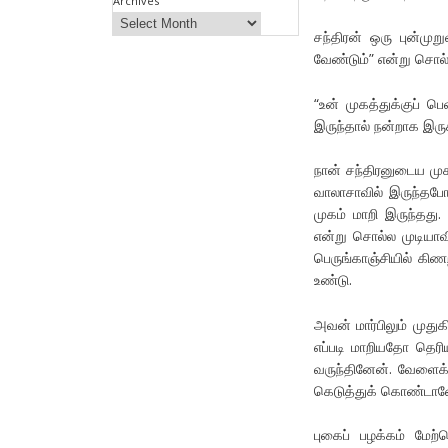
Archives
சந்திரன் ஒரு புன்முற
வேண்டும்” என்று சொல
“உன் முகத்துக்குப் 
இருந்தால் நன்றாக இருக
நான் சந்திரனுடைய மு
வாலாசாவில் இருந்தபோ
முகம் மாறி இருந்தது.
என்று சொல்ல முடியாவி
பெருங்காஞ்சியில் கிணற
உண்டு.
அவன் மார்பிலும் முது
எப்படி மாறியதோ தெர
வருந்தினேன். வேளை
கெடுத்துக் கொண்டான
புகைப் பழக்கம் மே