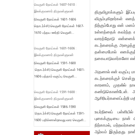
வெருளி நோய்கள் 1607-1610 :
திருவிழாக்களும் இப்
இலக்குவனார் திருவள்ளுவன்
விரும்புகிறார்கள் 
(வெருளி நோய்கள் 1601-1606
நிற்கும்போது என் மனம்
தொடர்ச்சி) வெருளி நோய்கள் 1607-
உள்ளத்தைக் கவர்ந்த 
1610 பந்தய ஊர்தி வெருளி...
வாரத்தோடு என்னைக
கடற்கரைக்கு அழைத்து
வெருளி நோய்கள் 1601-1606 :
தன்மைபோல் எனக்குத
இலக்குவனார் திருவள்ளுவன்
நகையாடுவார்களோ என்
(வெருளி நோய்கள் 1591-1600
:தொடர்ச்சி) வெருளி நோய்கள் 1601-
அதனால் என் வகுப்பு 
1606 பத்தாம் வகுப்பு வெருளி...
கடற்கரைக்குச் சென்ற
காரணம், முதலில் நா
கண்டுகொண்டேன். அவர
வெருளி நோய்கள் 1591-1600 :
ஆசிரியர்களைப்பற்றி மதி
இலக்குவனார் திருவள்ளுவன்
(வெருளி நோய்கள் 1586-1590
உயர்நிலைப் பள்ளிய
:தொடர்ச்சி) வெருளி நோய்கள் 1591-
புகைக்குடியை நான் 
1600 பதினொன்றாவது வார வெருளி...
நிற்காமல், மற்றவர்கள
ஆர்வம் இருந்தது. நா