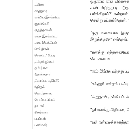
ஒருநாள் நான் படுக்க
கவிதை
கண் விழித்தபடி படு
காணுரை
பார்க்கிறாய்?” என்றான
காப்பிய இலக்கியம்
சென்று உட்கார்ந்தேன். 
குறள்நெறி
குறுந்தகவல்
“ஒரு வகையாக இருக்
சங்க இலக்கியம்
இருக்கிறதே” என்றேன்.
சமய இலக்கியம்
செய்திகள்
“எனக்கு எத்தனையோ வ
செவ்வி / பேட்டி
சொன்னான்.
தமிழறிஞர்கள்
தமிழிசை
“நாம் இங்கே வந்தது ப
திருக்குறள்
திரைப்பட மதிப்பீடு
“கல்லூரி என்றால் படிப்பு
தேர்தல்
தொடர்கதை
“அதுதான் முக்கியம். அ
தொல்காப்பியம்
நாடகம்
“ஓ! எனக்கு அறிவுரை ச
நிகழ்வுகள்
படங்கள்
“உன் நன்மைக்காகத்த
பணிமலர்