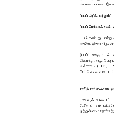
சொல்லப்பட்டவை. இதனால
“
யாம்
அறிந்தவற்றுள்
”,
“
யாம்
மெய்யாக்
கண்டவ
“யாம் கண்டது” என்று
எனவே, இவை திருவள்ளுவ
(‘யாம்’ என்னும் சொ
அமைந்துள்ளது. பொதுவ
பேச்சாக 7 (1140, 1
பிறர் பேசுவனவாகப் பட
தனித் தன்மையுள்ள குற
முன்னர்க் காணப்பட்ட 
பேசினார். தம் பளிச்ச
ஒத்துள்ளமை நோக்கத்த