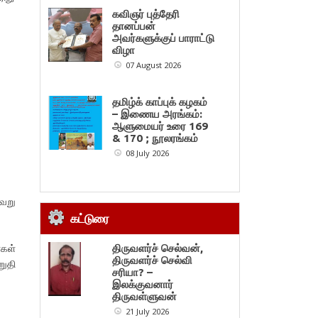
கவிஞர் புத்தேரி
தானப்பன்
அவர்களுக்குப் பாராட்டு
விழா
07 August 2026
தமிழ்க் காப்புக் கழகம்
– இணைய அரங்கம்:
ஆளுமையர் உரை 169
& 170 ; நூலரங்கம்
08 July 2026
வேறு
கட்டுரை
கள்
திருவளர்ச் செல்வன்,
திருவளர்ச் செல்வி
றுதி
சரியா? –
இலக்குவனார்
திருவள்ளுவன்
21 July 2026