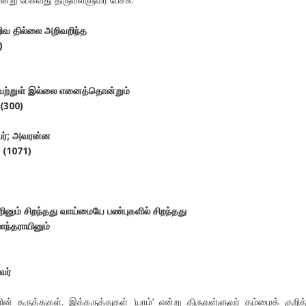
ிவ
தில்லை
அறிவறிந்த
)
ற்றுள்
இல்லை
எனைத்தொன்றும்
(300)
ர்
;
அவரன்ன
(1071)
றினும்
சிறந்தது
வாய்மையே
பண்புகளில்
சிறந்தது
ாந்தராயினும்
வர்
் கருத்துகள். இக்கருத்துகள் ‘யாம்’ என்று திருவள்ளுவர் தம்மைக் குறித்