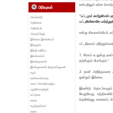
என்பதிலும் உள்ள சொற
பிரிவுகள்
“பட்டமும் கயிறுபோல் ப
அயல்நாடு
பட்டறிவினாலே பார்த்துந
அறிக்கை
அறிவியல்
என்று சிவவாக்கியர் ப
அழைப்பிதழ்
இக்கால இலக்கியம்
பட்டறிவைப் புரிந்துகொ
இதழுரை
இந்தி எதிர்ப்பு
1. ‘சீரகம் உடலுக்கு நல
இலக்கணம்
தடுக்கும்; போக்கும்.”
இலக்குவனார்
இலக்குவனார் திருவள்ளுவன்
2. நான் அறிந்தவரை ச
ஈழம்
ஒன்றும் இல்லை.
உண்மைக்கதை
உரை / சொற்பொழிவு
இரண்டு தொடர்களும்
உறுதிமொழிஞர்
வேறுவேறு உத்திகளில
கட்டுரை
தெரிகிறது. காரணம், சொ
கதை
கருத்தரங்கம்
கலை