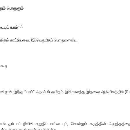
ும் பொருளும்
[5]
ையம் யாம்”
தம் காட்டுபவை. இப்பெருமிதப் பொருளைவிட,
ு கூற
ன்றான். இந்த “யாம்” அரசுப் பேருமிதம். இக்காலத்து இதனை ஆங்கிலத்தில் (R
பால் தம் பட்டறிவின் உறுதிப் பாட்டையும், சொல்லும் கருத்தின் அழுத்தத்தை
்று பேசுவது திருவள்ளுவர் பேச்சு.