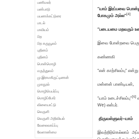
பணிமலர்
“யாம் இரப்பவை பொன்ன
பண்பாடு
[4]
போகமும் அல்ல”
பயணக்கட்டுரை
பாடல்
“படையமை மறவரும் உட
பாவியம்
பிற
இவை போன்றவை பெருமி
பிற கருவூலம்
புதினம்
கண்ணகி
புதினம்
பொன்மொழி
“என் காற்சிலம்பு” என்ற
மருத்துவம்
மு.இராமகிருட்டிணன்
மன்னன் பாண்டியன்,
முகநூல்
மொழிபெயர்ப்பு
[6]
“யாம் உடைச்சிலம்பு”
எ
மொழிப்போர்
We) என்பர்.
விளையாட்டு
வெருளி
திருவள்ளுவர்
–
யாம்
வெருளி அறிவியல்
வேலைவாய்ப்பு
இவற்றிற்கெல்லாம் அப்
வேளாண்மை
பொதியவைத்து ‘யாம்’ என