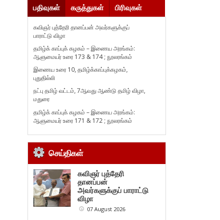
பதிவுகள்
கருத்துகள்
பிரிவுகள்
கவிஞர் புத்தேரி தானப்பன் அவர்களுக்குப்
பாராட்டு விழா
தமிழ்க் காப்புக் கழகம் – இணைய அரங்கம்:
ஆளுமையர் உரை 173 & 174 ; நூலரங்கம்
இணைய உரை 10, தமிழ்க்காப்புக்கழகம்,
புதுதில்லி
நட்பு தமிழ் வட்டம், 7ஆவது ஆண்டு தமிழ் விழா,
மதுரை
தமிழ்க் காப்புக் கழகம் – இணைய அரங்கம்:
ஆளுமையர் உரை 171 & 172 ; நூலரங்கம்
செய்திகள்
கவிஞர் புத்தேரி
தானப்பன்
அவர்களுக்குப் பாராட்டு
விழா
07 August 2026