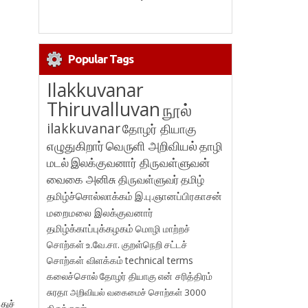
Popular Tags
Ilakkuvanar
Thiruvalluvan
நூல்
ilakkuvanar
தோழர் தியாகு
எழுதுகிறார்
வெருளி அறிவியல்
தாழி
மடல்
இலக்குவனார் திருவள்ளுவன்
வைகை அனிசு
திருவள்ளுவர்
தமிழ்
தமிழ்ச்சொல்லாக்கம்
இ.பு.ஞானப்பிரகாசன்
மறைமலை இலக்குவனார்
தமிழ்க்காப்புக்கழகம்
மொழி மாற்றச்
சொற்கள்
உ.வே.சா.
குறள்நெறி
சட்டச்
சொற்கள் விளக்கம்
technical terms
கலைச்சொல்
தோழர் தியாகு
என் சரித்திரம்
சுரதா
அறிவியல் வகைமைச் சொற்கள் 3000
துச்
திருக்குறள்