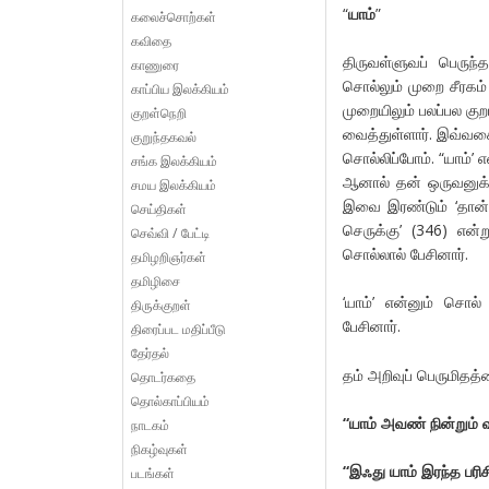
“
யாம்
”
கலைச்சொற்கள்
கவிதை
திருவள்ளுவப் பெருந்
காணுரை
சொல்லும் முறை சீரகம
காப்பிய இலக்கியம்
முறையிலும் பலப்பல குற
குறள்நெறி
வைத்துள்ளார். இவ்வகை
குறுந்தகவல்
சொல்லிப்போம். “யாம்’
சங்க இலக்கியம்
ஆனால் தன் ஒருவனுக்
சமய இலக்கியம்
இவை இரண்டும் ‘தான்’
செய்திகள்
செருக்கு’ (346) என்ற
செவ்வி / பேட்டி
சொல்லால் பேசினார்.
தமிழறிஞர்கள்
தமிழிசை
‘யாம்’ என்னும் சொல்
திருக்குறள்
பேசினார்.
திரைப்பட மதிப்பீடு
தேர்தல்
தம் அறிவுப் பெருமிதத
தொடர்கதை
தொல்காப்பியம்
“யாம் அவண் நின்றும் வ
நாடகம்
நிகழ்வுகள்
“இஃது யாம் இரந்த பரிச
படங்கள்