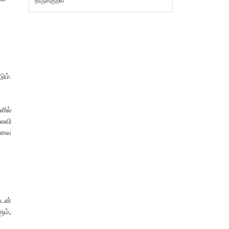
ும்.
ளில்
லைவி
 இவை
ுடன்
ும்,