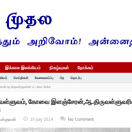
இக்கால இலக்கியம்
நிகழ்வுகள்
நோக்கம்
வியம்
செய்திகள்
வேலைவாய்ப்பு
பிற
தொடர்பு
்,ஆ.திருவள்ளுவரின் பட்டறிவுப் பேச்சு
ுவள்ளுவம், கோவை இளஞ்சேரன்,ஆ.திருவள்ளுவரி
ு
வள்ளுவன்
20 July 2024
No Comment