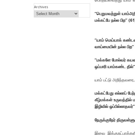
Archives
“
பெறுமவற்றுள்
யாம்அற
மக்கட்பே
நல்ல
பிற
”
(61
“
யாம்
மெய்யாக்
கண்டவ
வாய்மையின்
நல்ல
பிற
”
“
மக்களே
போல்வர்
கயவ
ஒப்பாரி
யாம்கண்ட
தில்
”
யாம் பட்டு அறிந்தவரை,
மக்கட்பேறு
எல்லாப்
பேற்
கீழ்மக்கள்
உருவத்தில்
ம
இழிவில்
ஒப்பில்லாதவர்
”
நேருக்குநேர்
திருவள்ளு
இவை இக்குறட்பாக்களின