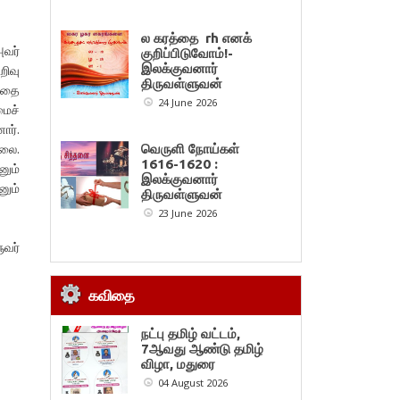
ல கரத்தை rh எனக்
அவர்
குறிப்பிடுவோம்!-
இலக்குவனார்
றிவு
திருவள்ளுவன்
த்தை
24 June 2026
மைச்
ார்.
்லை.
வெருளி நோய்கள்
1616-1620 :
னும்
இலக்குவனார்
னும்
திருவள்ளுவன்
23 June 2026
ுவர்
கவிதை
நட்பு தமிழ் வட்டம்,
7ஆவது ஆண்டு தமிழ்
விழா, மதுரை
04 August 2026