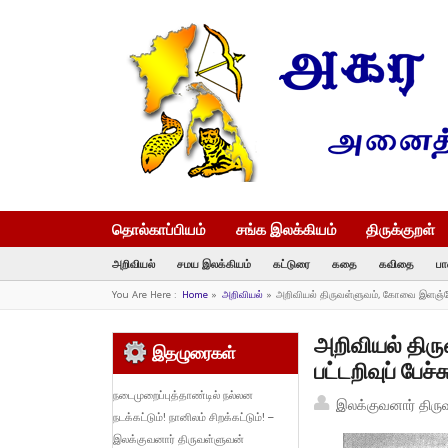
தொல்காப்பியம்
சங்க இலக்கியம்
திருக்குறள்
அறிவியல்
சமய இலக்கியம்
கட்டுரை
கதை
கவிதை
பா
You Are Here :
Home
»
அறிவியல்
»
அறிவியல் திருவள்ளுவம், கோவை இளஞ்சேரன
அறிவியல் திர
இதழுரைகள்
பட்டறிவுப் பேச்ச
நடைமுறைப்புத்தாண்டில் நல்லன
இலக்குவனார் திரு
நடக்கட்டும்! நானிலம் சிறக்கட்டும்! –
இலக்குவனார் திருவள்ளுவன்