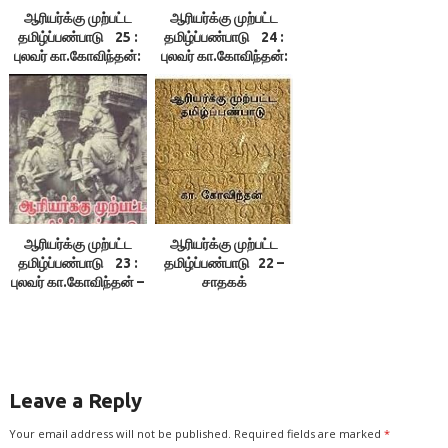
ஆரியர்க்கு முற்பட்ட
ஆரியர்க்கு முற்பட்ட
தமிழ்ப்பண்பாடு 25 :
தமிழ்ப்பண்பாடு 24 :
புலவர் கா.கோவிந்தன்:
புலவர் கா.கோவிந்தன்:
காத்தியாயனரும்
சீனா வுடன்
பதஞ்சலியும்
கொண்டிருந்த
வாணிகம்
ஆரியர்க்கு முற்பட்ட
ஆரியர்க்கு முற்பட்ட
தமிழ்ப்பண்பாடு 23 :
தமிழ்ப்பண்பாடு 22 –
புலவர் கா.கோவிந்தன் –
சாதகக்
வெளிநாட்டு வாணிகம்
கட்டுக்கதைகளும்
தென்இந்தியாவும் –
புலவர் கா.கோவிந்தன்
Leave a Reply
Your email address will not be published.
Required fields are marked
*