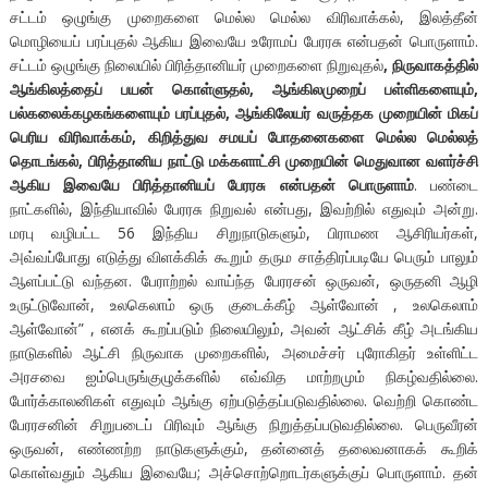
சட்டம் ஒழுங்கு முறைகளை மெல்ல மெல்ல விரிவாக்கல், இலத்தீன்
மொழியைப் பரப்புதல் ஆகிய இவையே உரோமப் பேரரசு என்பதன் பொருளாம்.
சட்டம் ஒழுங்கு நிலையில் பிரித்தானியர் முறைகளை நிறுவுதல்
, நிருவாகத்தில்
ஆங்கிலத்தைப் பயன் கொள்ளுதல், ஆங்கிலமுறைப் பள்ளிகளையும்,
பல்கலைக்கழகங்களையும் பரப்புதல், ஆங்கிலேயர் வருத்தக முறையின் மிகப்
பெரிய விரிவாக்கம், கிறித்துவ சமயப் போதனைகளை மெல்ல மெல்லத்
தொடங்கல், பிரித்தானிய நாட்டு மக்களாட்சி முறையின் மெதுவான வளர்ச்சி
ஆகிய இவையே பிரித்தானியப் பேரரசு என்பதன் பொருளாம்
. பண்டை
நாட்களில், இந்தியாவில் பேரரசு நிறுவல் என்பது, இவற்றில் எதுவும் அன்று.
மரபு வழிபட்ட 56 இந்திய சிறுநாடுகளும், பிராமண ஆசிரியர்கள்,
அவ்வப்போது எடுத்து விளக்கிக் கூறும் தரும சாத்திரப்படியே பெரும் பாலும்
ஆளப்பட்டு வந்தன. பேராற்றல் வாய்ந்த பேரரசன் ஒருவன், ஒருதனி ஆழி
உருட்டுவோன், உலகெலாம் ஒரு குடைக்கீழ் ஆள்வோன் , உலகெலாம்
ஆள்வோன்” , எனக் கூறப்படும் நிலையிலும், அவன் ஆட்சிக் கீழ் அடங்கிய
நாடுகளில் ஆட்சி நிருவாக முறைகளில், அமைச்சர் புரோகிதர் உள்ளிட்ட
அரசவை ஐம்பெருங்குழுக்களில் எவ்வித மாற்றமும் நிகழ்வதில்லை.
போர்க்காலனிகள் எதுவும் ஆங்கு ஏற்படுத்தப்படுவதில்லை. வெற்றி கொண்ட
பேரரசனின் சிறுபடைப் பிரிவும் ஆங்கு நிறுத்தப்படுவதில்லை. பெருவீரன்
ஒருவன், எண்ணற்ற நாடுகளுக்கும், தன்னைத் தலைவனாகக் கூறிக்
கொள்வதும் ஆகிய இவையே; அச்சொற்றொடர்களுக்குப் பொருளாம். தன்