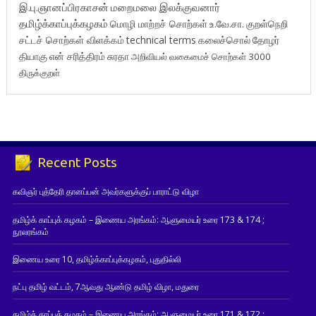
இ.பு.ஞானப்பிரகாசன்
மறைமலை இலக்குவனார்
தமிழ்க்காப்புக்கழகம்
மொழி மாற்றச் சொற்கள்
உ.வே.சா.
குறள்நெறி
சட்டச் சொற்கள் விளக்கம்
technical terms
கலைச்சொல்
தோழர்
தியாகு
என் சரித்திரம்
சுரதா
அறிவியல் வகைமைச் சொற்கள் 3000
திருக்குறள்
Recent Posts
கவிஞர் புத்தேரி தானப்பன் அவர்களுக்குப் பாராட்டு விழா
தமிழ்க் காப்புக் கழகம் – இணைய அரங்கம்: ஆளுமையர் உரை 173 & 174 ;
நூலரங்கம்
இணைய உரை 10, தமிழ்க்காப்புக்கழகம், புதுதில்லி
நட்பு தமிழ் வட்டம், 7ஆவது ஆண்டு தமிழ் விழா, மதுரை
தமிழ்க் காப்புக் கழகம் – இணைய அரங்கம்: ஆளுமையர் உரை 171 & 172 ;