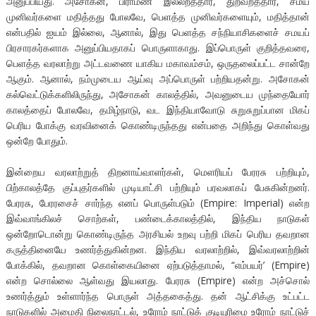
அனுப்பியது. அசோகன், பிராமண இல்லறத்தார், துறவறத்தார், சமய
முனிவர்களை மதித்தது போலவே, பெளத்த முனிவர்களையும், மதித்தான்
என்பதில் ஐயம் இல்லை, ஆனால், இது பெளத்த சந்நியாசிகளைச் சமயப்
பிரசாரகர்களாக அனுப்பியதாகப் பொருளாகாது. இப்பொருள் குறித்தவரை,
பெளத்த வரலாற்று அட்டவணை யாகிய மகாவம்சம், ஒருதலைப்பட்ட சான்றே
ஆகும். ஆனால், நம்முடைய ஆய்வு அப்பொருள் பற்றியதன்று. அசோகன்
கல்வெட்டுக்களிலிருந்து, அசோகன் காலத்தில், அவனுடைய முந்தையோர்
காலத்தைப் போலவே, தமிழ்நாடு, வட இந்தியாவோடு சுறுசுறுப்பான மிகப்
பெரிய போக்கு வரவினைக் கொண்டிருந்தது என்பதை அறிந்து கொள்வது
ஒன்றே போதும்.
இன்றைய வரலாற்றுத் திறனாய்வாளர்கள், மெளரியப் பேரரசு பற்றியும்,
பிற்காலத்தே குப்புதர்களில் முடியாட்சி பற்றியும் பரவலாகப் பேசுகின்றனர்.
பேரரசு, பேரரசைச் சார்ந்த எனப் பொருள்படும் (Empire: Imperial) என்ற
இவ்வாங்கிலச் சொற்கள், பண்டைக்காலத்தில், இந்திய நாடுகள்
ஒன்றோடொன்று கொண்டிருந்த அரசியல் உறவு பற்றி மிகப் பெரிய தவறான
கருத்தினையே உணர்த்துகின்றன. இந்திய வரலாற்றில், இவ்வரலாற்றின்
போக்கில், தவறான கொள்கையினை ஏற்படுத்தாமல், “எம்பயர்’ (Empire)
என்ற சொல்லை ஆள்வது இயலாது. பேரரசு (Empire) என்ற அச்சொல்
உணர்த்தும் உள்ளார்ந்த பொருள் அத்தகைத்து. தன் ஆட்சிக்கு உட்பட்ட
நாடுகளில் அமைதி நிலைநாட்டல், உரோம் நாட்டுக் குடியுரிமை உரோம் நாட்டுச்