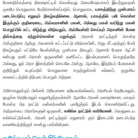
மேலாதிக்கத்தை நிலைநாட்டிக் கொள்வது அசுவமேதயாகம் இயற்றுவதன்
மூலமே பொதுவாக மேற்கொள்ளப்படும். பொதுவாக,
யாகத்திற்கு முன்பாகப்
படையெடுப்பு எதுவும் நிகழ்வதில்லை. ஆனால், யாகத்தில் பலி கொள்ள
இருக்கும் குதிரையை, அவ்வரசனின் மகன், அல்லது மகள் வயிற்று மகன்
பொறுப்பில் கட்ட விழ்த்து விடுவதும், அவ்வேள்வி செய்யும் அரசனின் மேலா
திக்கத்தை ஏற்றுக்கொள்ள மறுக்கும்
அரசன் நாட்டிற்குச் சென்ற
அக்குதிரை ஆங்கு அவனால் கட்டப்பட்டு விடுமாயின், அது மீட்பதற்குப் போர்
நிகழ்வதும் மட்டுமே வேள்விக்கு முன்பாக நிகழும். ஆனால் பேரரசு ஆட்சி
என்பது தனி அரசன் ஒருவனின் தனிப்பட்ட இயல்புகளைப் பொறுத்ததே
அல்லது, ஓர் அரச இனத்தின் செயலே அன்று. ஆகவே, இந்தியப் பேரரசுகள்
குறித்துக் கூறப்படும் பொதுவான கருத்துக்கள் எல்லாம், குறுகிய
காலகட்டத்தில் நிற்பன; பொருள் அற்றன.
அசோகனுக்குப் பின்னர் அரியணை ஏறியவரெல்லாம், அரசியல் நெறியாலும்,
ஒழுக்க நெறியாலும் வலுவிழந்தவர்கள்!. ஆகவே அவன் மறைவினை, மகதம்
போன்ற பிற நாட்டு மன்னர்களின் புகழேற்றம் இடங் கொண்டுவிட்டது.
அத்தகைய அரசர்களுள் ஒருவன்,
கலிங்க நாட்டுக் கார்வேலன்
. அவனுடைய
கல்வெட்டுக்கள், அவன் நாட்டிற்கும் மதுரைக் கும் இடையில் நடைபெற்ற
வாணிகத்திற்குச் சான்று பகர்கின்றன.