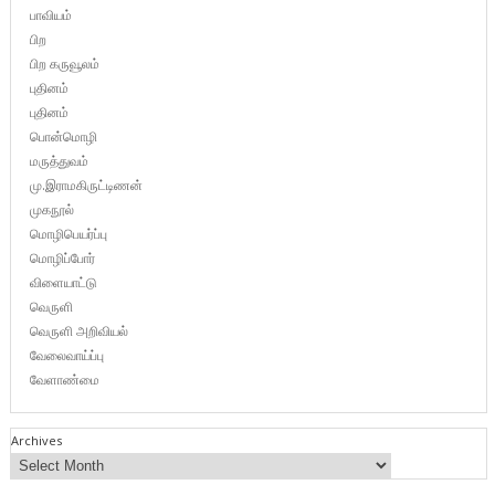
பாவியம்
பிற
பிற கருவூலம்
புதினம்
புதினம்
பொன்மொழி
மருத்துவம்
மு.இராமகிருட்டிணன்
முகநூல்
மொழிபெயர்ப்பு
மொழிப்போர்
விளையாட்டு
வெருளி
வெருளி அறிவியல்
வேலைவாய்ப்பு
வேளாண்மை
Archives