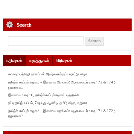
Search
பதிவுகள்
கருத்துகள்
பிரிவுகள்
கவிஞர் புத்தேரி தானப்பன் அவர்களுக்குப் பாராட்டு விழா
தமிழ்க் காப்புக் கழகம் – இணைய அரங்கம்: ஆளுமையர் உரை 173 & 174 ;
நூலரங்கம்
இணைய உரை 10, தமிழ்க்காப்புக்கழகம், புதுதில்லி
நட்பு தமிழ் வட்டம், 7ஆவது ஆண்டு தமிழ் விழா, மதுரை
தமிழ்க் காப்புக் கழகம் – இணைய அரங்கம்: ஆளுமையர் உரை 171 & 172 ;
நூலரங்கம்