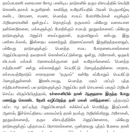
தாம்பரபரணி வரையான சோழ பாண்டிய நாடுகளில் தரும விசயத்தில் வெற்றி
கொண்டதாகக் கூறுகிறான். உலகிற்கு உபதேசிப்பதில் அவன் பெருமகிழ்வு
கண்ட, பிராமண, சமண, பெளத்த சமயப் பேராசிரியர்கள் வழங்கும்
அறிவுரைகளின் ஒன்றுபட்ட தொகுப்புத் தருமமாம் பல்வேறு வகையான
நன்னெறிகளை, மக்களுக்குப் போதிக்கும் சமயத் தூதுவர்களைப் பல்வேறு
நாடுகளுக்கு அனுப்பி வைப்பதுதான், தருமவிஜயம் என்பது. இது
பண்டைக்கால், இன்றைய வரலாற்றுத் திறனாய்வாளர் இருதிறத்தவராலும்,
பல்வேறு நாடுகளுக்குப் பெளத்த சமய போதனையாளர்களை
அனுப்பியதாகத் தவறாகக் கொள்ளப்பட்டுள்ளது. ஒன்று, அசோகன், ஒருவர்
விடாமல் மக்கள் அனைவர்க்குமான தன் உபதேசங்களைப் ‘பெளத்த
சத்தியானி” என்று எக்காலத்தும் பெயரிட்டு அழைத்ததில்லை. மாறாக,
எச்சமயத்தோடும் சாராததான “தருமம்” என்றே எப்போதும் பெயரிட்டு
அழைத்துள்ளான். இரண்டாவது, பௌத்த மதம் பரப்பும் புத்த
சந்நியாசிகளைப் பல நாடுகளுக்கும் அனுப்பிய தன் செயலைப் பலரும் அறியச்
செய்ய விரும்பியிருந்தால்,
உச்சைனியில் தான் ஆளுநராக இருந்த போது
மணந்து கொண்ட தேவி வழிப்பிறந்த தன் மகன் மகிந்தனை
ப் புத்தமதம்
பரப்ப ஈழ நாட்டிற்கு அனுப்பியதைக் கல்வெட்டில் பொறித்து இருப்பான்.
ஆனால், இச்செய்தியை மகாவம்சந் தான் நமக்கு அறிவிக்கிறது. அசோகன்,
தூதுவர்களைத், தரும விசயத்திற்கே அனுப்பினனாக, பல்வேறு
நாடுகளுக்குப் புத்தசமயப் பிரசாரகர்களை, மூன்றாவது புத்தப் பேரவை தான்