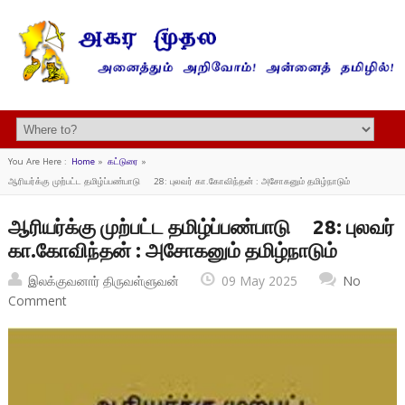
You Are Here :
Home
»
கட்டுரை
»
ஆரியர்க்கு முற்பட்ட தமிழ்ப்பண்பாடு 28: புலவர் கா.கோவிந்தன் : அசோகனும் தமிழ்நாடும்
ஆரியர்க்கு முற்பட்ட தமிழ்ப்பண்பாடு 28: புலவர்
கா.கோவிந்தன் : அசோகனும் தமிழ்நாடும்
இலக்குவனார் திருவள்ளுவன்
09 May 2025
No
Comment