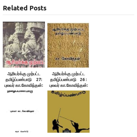
Related Posts
ஆரியர்க்கு முற்பட்ட
ஆரியர்க்கு முற்பட்ட
தமிழ்ப்பண்பாடு 27:
தமிழ்ப்பண்பாடு 26 :
புலவர் கா.கோவிந்தன்:
புலவர் கா.கோவிந்தன்:
சந்திரகுப்புதனும் தென்
சேர, சோழ, பாண்டிய
இந்தியாவும்
அரசுகள்