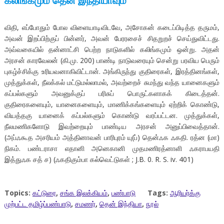
கலிங்கமும் தென் இந்தியாவும்
விதி, எப்போதும் போல விளையாடிவிடவே, அசோகன் கடைப்பிடித்த தருமம்,
அவன் இறப்பிற்குப் பின்னர், அவன் பேரரசைச் சிதறுறச் செய்துவிட்டது.
அவ்வகையில் தன்னாட்சி பெற்ற நாடுகளில் கலிங்கமும் ஒன்று. அதன்
அரசன் காரவேலன் (கி.மு. 200) பாண்டி நாடுவரையும் சென்று பரவிய பெரும்
புகழ்ச்சிக்கு உரியவனாகிவிட்டான். அங்கிருந்து குதிரைகள், இரத்தினங்கள்,
முத்துக்கள், நீலக்கல் மட்டுமல்லாமல், அவற்றைச் சுமந்து வந்த யானைகளும்
கப்பல்களும் அவனுக்குப் பரிசுப் பொருட்களாகக் கிடைத்தன்.
குதிரைகளையும், யானைகளையும், மாணிக்கங்களையும் ஏற்றிக் கொண்டு,
வியத்தகு யானைக் கப்பல்களும் கொண்டு வரப்பட்டன. முத்துக்கள்,
நீலமணிகளோடு இவற்றையும் பாண்டிய அரசன் அனுப்பிவைத்தான்.
(அப்ஃகூத அசரியம் அத்தினாவன் பாரிபுரம் யு(ப்) தென்ஃக ஃகதி. ரத்ன (மா)
நிகம். பண்டராசா எதானி அனெகானி முதமணிரத்னாளி ஃகராபயதி
இத்துஃக சத் ச) (ஃகதிகும்பா கல்வெட்டுகள் ; J.B. 0. R. S. iv. 401)
Topics:
கட்டுரை
,
சங்க இலக்கியம்
,
பண்பாடு
Tags:
ஆரியர்க்கு
முற்பட்ட தமிழ்ப்பண்பாடு
,
சமணர்
,
தென் இந்தியா
,
நூல்