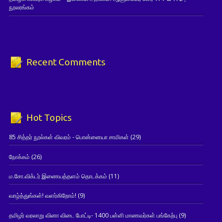
நூலரங்கம்
Recent Comments
Hot Topics
85 சித்தர் நூல்கள் விவரம் - பொன்னையா சாமிகள்
(29)
நோக்கம்
(26)
ம.சோ.விக்டர் இணையத்தளம் தொடக்கம்
(11)
வாழ்த்துங்கள்! வளர்கிறோம்!
(9)
தமிழர் வரலாறு வினா விடை போட்டி- 1400 பள்ளி மாணவர்கள் பங்கேற்பு
(9)