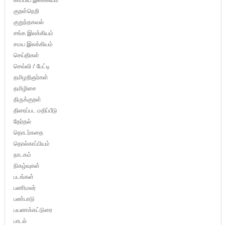
குறள்நெறி
குறுந்தகவல்
சங்க இலக்கியம்
சமய இலக்கியம்
செய்திகள்
செவ்வி / பேட்டி
தமிழறிஞர்கள்
தமிழிசை
திருக்குறள்
திரைப்பட மதிப்பீடு
தேர்தல்
தொடர்கதை
தொல்காப்பியம்
நாடகம்
நிகழ்வுகள்
படங்கள்
பணிமலர்
பண்பாடு
பயணக்கட்டுரை
பாடல்