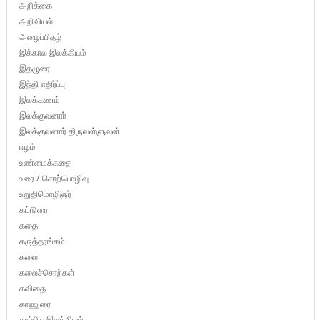
அறிக்கை
அறிவியல்
அழைப்பிதழ்
இக்கால இலக்கியம்
இதழுரை
இந்தி எதிர்ப்பு
இலக்கணம்
இலக்குவனார்
இலக்குவனார் திருவள்ளுவன்
ஈழம்
உண்மைக்கதை
உரை / சொற்பொழிவு
உறுதிமொழிஞர்
கட்டுரை
கதை
கருத்தரங்கம்
கலை
கலைச்சொற்கள்
கவிதை
காணுரை
காப்பிய இலக்கியம்