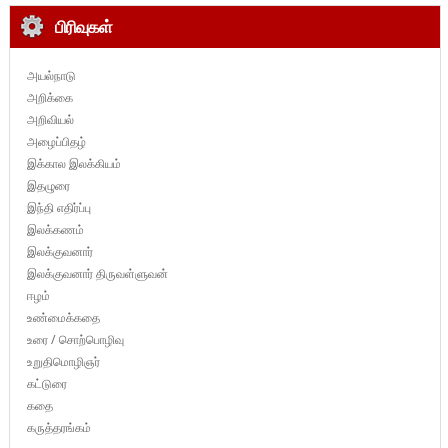
பிரிவுகள்
அயல்நாடு
அறிக்கை
அறிவியல்
அழைப்பிதழ்
இக்கால இலக்கியம்
இதழுரை
இந்தி எதிர்ப்பு
இலக்கணம்
இலக்குவனார்
இலக்குவனார் திருவள்ளுவன்
ஈழம்
உண்மைக்கதை
உரை / சொற்பொழிவு
உறுதிமொழிஞர்
கட்டுரை
கதை
கருத்தரங்கம்