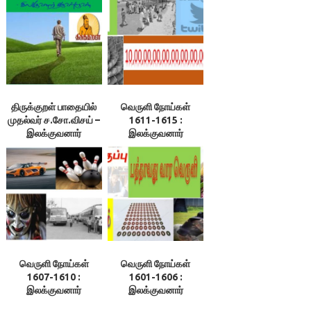
திருக்குறள் பாதையில்
வெருளி நோய்கள்
முதல்வர் ச.சோ.விசய் –
1611-1615 :
இலக்குவனார்
இலக்குவனார்
திருவள்ளுவன்
திருவள்ளுவன்
வெருளி நோய்கள்
வெருளி நோய்கள்
1607-1610 :
1601-1606 :
இலக்குவனார்
இலக்குவனார்
திருவள்ளுவன்
திருவள்ளுவன்