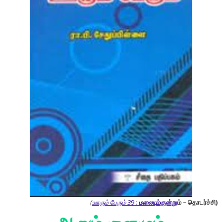
(
ஊரும் பேரும் 3
9
:
மலையு
ம்குன்று
ம் – தொடர்ச்சி)