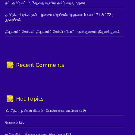
நட்பு தமிழ் வட்டம், 7ஆவது ஆண்டு தமிழ் விழா, மதுரை
தமிழ்க் காப்புக் கழகம் – இணைய அரங்கம்: ஆளுமையர் உரை 171 & 172 ;
நூலரங்கம்
திருவளர்ச் செல்வன், திருவளர்ச் செல்வி சரியா? – இலக்குவனார் திருவள்ளுவன்
Recent Comments
Hot Topics
85 சித்தர் நூல்கள் விவரம் - பொன்னையா சாமிகள்
(29)
நோக்கம்
(26)
ம.சோ.விக்டர் இணையத்தளம் தொடக்கம்
(11)