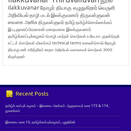
ilakkuvanar
தோழர் தியாகு எழுதுகிறார்
வெருளி
அறிவியல்
தாழி மடல்
இலக்குவனார் திருவள்ளுவன்
வைகை அனிசு
திருவள்ளுவர்
தமிழ்
தமிழ்ச்சொல்லாக்கம்
இ.பு.ஞானப்பிரகாசன்
மறைமலை இலக்குவனார்
தமிழ்க்காப்புக்கழகம்
மொழி மாற்றச் சொற்கள்
உ.வே.சா.
குறள்நெறி
சட்டச் சொற்கள் விளக்கம்
technical terms
கலைச்சொல்
தோழர்
தியாகு
என் சரித்திரம்
சுரதா
அறிவியல் வகைமைச் சொற்கள் 3000
திருக்குறள்
Recent Posts
தமிழ்க் காப்புக் கழகம் – இணைய அரங்கம்: ஆளுமையர் உரை 173 & 174 ;
நூலரங்கம்
இணைய உரை 10, தமிழ்க்காப்புக்கழகம், புதுதில்லி