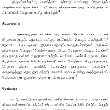
திருநள்ளாற்றுக்கு அணித்தாக உள்ளது கோட்டாறு. “தேனமரும்
மலர்ச்சோலை திருக் கோட்டாறு” என்று திருஞானசம்பந்தர் பாடியிருத்தலால்
4
அப் பதியின் செழுமை இனிது விளங்கும்.
திருவையாறு
தஞ்சாவூருக்கு வடக்கே ஏழு மைல் அளவில் உள்ள பழம்பதி
.5
திருவையாறாகும். பஞ்சநதம் என்னும் வடமொழிப் பெயரும் அதற்குண்டு
தேவாரம் பாடிய மூவரும் திருவையாற்றைப் போற்றியுள்ளார்கள். சஞ்சலம்
வந்தடைந்த பொழுது “அஞ்சேல் என்று அருள் செய்வான் அமரும் கோயில்”
திரு ஐயாறு என்றார் திருஞான சம்பந்தர். “செல்வாய செல்வம் தருவாய் நீயே,
திருவையா றகலாத செம்பொற் சோதீ” என்று போற்றினார் திருநாவுக்கரசர்.
“அழகார் திரைக் காவிரிக் கோட்டத்து ஐயாறுடைய அடிகளோ”
என்றழைத்துத் தொழுதார் சுந்தரர். காவிரிக் கோட்டம் என்று விதந்துரைக்கப்
6
பெற்றதனாலும் ஐயாற்றின் பெருமை விளங்குவதாகும்.
தெள்ளாறு
வட ஆர்க்காட்டு வந்தவாசி வட்டத்தில் தெள்ளாறு என்னும் ஊர்உள்ளது.
பல்லவ மன்னனாகிய நந்திவர்மன் காலத்தில் தெள்ளாற்றில் நிகழ்ந்த பெரும்
போர் நந்திக் கலம்பகத்தில் பாராட்டப்பட்டுள்ளது.