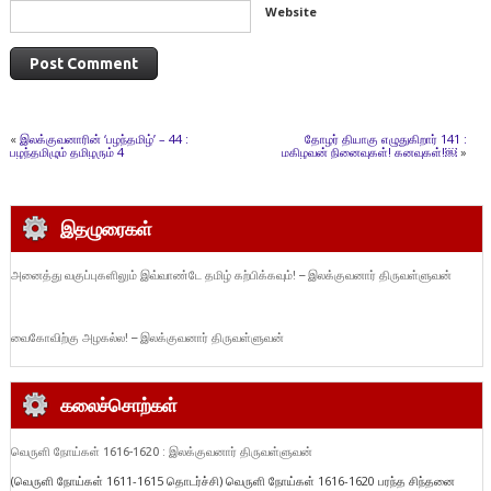
Website
«
இலக்குவனாரின் ‘பழந்தமிழ்’ – 44 :
தோழர் தியாகு எழுதுகிறார் 141 :
பழந்தமிழும் தமிழரும் 4
மகிழவன் நினைவுகள்! கனவுகள்!￼
»
இதழுரைகள்
அனைத்து வகுப்புகளிலும் இவ்வாண்டே தமிழ் கற்பிக்கவும்! – இலக்குவனார் திருவள்ளுவன்
வைகோவிற்கு அழகல்ல! – இலக்குவனார் திருவள்ளுவன்
கலைச்சொற்கள்
வெருளி நோய்கள் 1616-1620 : இலக்குவனார் திருவள்ளுவன்
(வெருளி நோய்கள் 1611-1615 தொடர்ச்சி) வெருளி நோய்கள் 1616-1620 பரந்த சிந்தனை