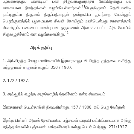
பழங்காலத்துப் பாண்டியர் பலர் திருவரங்குளநாதர் கோவிலுக்குப் பல
11
வகையான நிவந்தங்கள் வழங்கியுள்ளார்கள்.
பெருங்குளம் தென்பாண்டி
நாட்டிலுள்ள திருமால் திருப்பதிகளுள் ஒன்றாகிய குளந்தை யென்னும்
பெருங்குளத்தில் பழமையான சிவன் கோயிலும் உண்டென்பது சாசனத்தால்
விளங்கும். பண்டைப் பாண்டியன் ஒருவனால் அமைக்கப்பட்ட அக் கோயில்
12
திருவழுதீச்சுரம் என வழங்கலாயிற்று.
அடிக் குறிப்பு
1. அங்கிருந்த சோழ மாளிகையில் இராசராசனுடன் பிறந்த குந்தவை வசித்து
வந்ததாகச் சா
ச
னம் கூறும். 350 / 1907.
2. 172 / 1927.
3. அவ்வூரில் எழுந்த அருமொழித் தேவீச்சுரம் என்ற சிவாலயம்
இராசராசன் பெயர்தாங்கி நிலவுகின்றது. 157 / 1908. அப் பெரு வேந்தன்
இறந்த பின்னர் அவன் தேவியாகிய பஞ்சவன் மாதவி பள்ளிப்படையாக அங்கு
எடுத்த கோவில் பஞ்சவன் மாதேவீச்சுரம் என்று பெயர் பெற்றது. 271/1927.