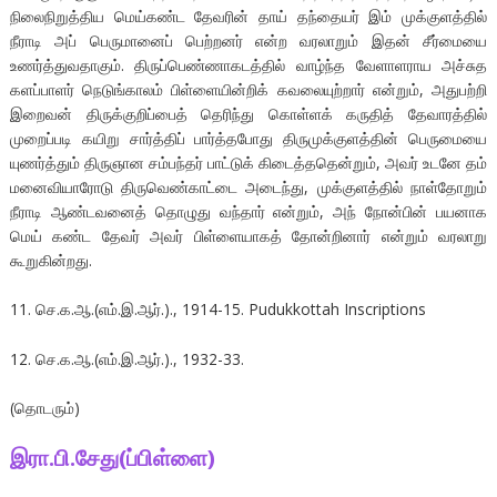
நிலைநிறுத்திய மெய்கண்ட தேவரின் தாய் தந்தையர் இம் முக்குளத்தில்
நீராடி அப் பெருமானைப் பெற்றனர் என்ற வரலாறும் இதன் சீர்மையை
உணர்த்துவதாகும். திருப்பெண்ணாகடத்தில் வாழ்ந்த வேளாளராய அச்சுத
களப்பாளர் நெடுங்காலம் பிள்ளையின்றிக் கவலையுற்றார் என்றும், அதுபற்றி
இறைவன் திருக்குறிப்பைத் தெரிந்து கொள்ளக் கருதித் தேவாரத்தில்
முறைப்படி கயிறு சார்த்திப் பார்த்தபோது திருமுக்குளத்தின் பெருமையை
யுணர்த்தும் திருஞான சம்பந்தர் பாட்டுக் கிடைத்ததென்றும், அவர் உடனே தம்
மனைவியாரோடு திருவெண்காட்டை அடைந்து, முக்குளத்தில் நாள்தோறும்
நீராடி ஆண்டவனைத் தொழுது வந்தார் என்றும், அந் நோன்பின் பயனாக
மெய் கண்ட தேவர் அவர் பிள்ளையாகத் தோன்றினார் என்றும் வரலாறு
கூறுகின்றது.
11. செ.க.ஆ.(எம்.இ.ஆர்.)., 1914-15. Pudukkottah Inscriptions
12. செ.க.ஆ.(எம்.இ.ஆர்.)., 1932-33.
(தொடரும்)
இரா.பி.சேது(ப்பிள்ளை)