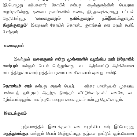
இப்பொழுது கற்பகனார் கோயில் என்பது கடிக்குளத்தின் பெயராக
வழங்குகின்றது. ஏனைய குளங்களின் வகை, திருநாவுக்கரசரது பாட்டால்
தெரிகின்றது. “
வளைகுளமும் தளிக்குளமும் நல்இடைக்குளமும்
திருக்குளமும்
” இறைவன் கோயில் கொண்ட குளங்கள் என அவர் கூறிப்
போந்தார்.
வளைகுளம்
இவற்றுள்
வளைகுளம் என்று முன்னாளில் வழங்கிய ஊர் இந்நாளில்
வளர்புரம்
என்னும் பெயர் பெற்றுள்ளது. வட ஆர்க்காட்டு ஆர்க்கோண
வட்டத்திலுள்ள வளர்புரத்தில் பழமையான சிவாலயம் ஒன்று உண்டு.
தொண்டீச் சரம்
என்பது அதன் பெயர். சுந்தர பாண்டியன் முதலாய
8
பண்டைத் தமிழரசர் அதற்கு நிவந்தம் விட்டுள்ளார்கள்.
எனவே, வட
ஆர்க்காட்டிலுள்ள வளர்புரமே பழைய வளைகுளம் என்பது தெளிவாகும்.
இடைக்குளம்
முற்காலத்தில் இடைக்குளம் என வழங்கிய ஊர் இப்பொழுது
மருத்துவக்குடி
என்னும் பெயர் பெற்றுள்ளது. தஞ்சை நாட்டுக் கும்பகோண