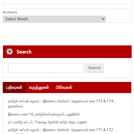
Archives
Search
பதிவுகள்
கருத்துகள்
பிரிவுகள்
தமிழ்க் காப்புக் கழகம் – இணைய அரங்கம்: ஆளுமையர் உரை 173 & 174 ;
நூலரங்கம்
இணைய உரை 10, தமிழ்க்காப்புக்கழகம், புதுதில்லி
நட்பு தமிழ் வட்டம், 7ஆவது ஆண்டு தமிழ் விழா, மதுரை
தமிழ்க் காப்புக் கழகம் – இணைய அரங்கம்: ஆளுமையர் உரை 171 & 172 ;