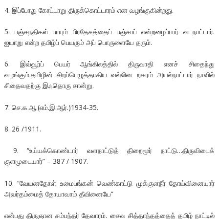
4. இப்போது கோட்டாறு திருக்கொட்டாரம் என வழங்குகின்றது.
5. பஞ்சநதிகள் பாயும் பிரதேசத்தைப் பஞ்சாப் என்றழைப்பார் வடநாட்டார்.
ஐயாறு என்ற தமிழ்ப் பெயரும் அப் பொருளையே தரும்.
6. இவ்வூர்ப் பெயர் ஆங்கிலத்தில் திருவாதி எனச் சிதைந்து
வழங்கும்.தமிழின் சிறப்பெழுத்தாகிய வல்லின றகரம் அயல்நாட்டார் நாவில்
சிதைவதற்கு இஃதொரு சான்று.
7. செ.க.ஆ.(எம்.இ.ஆர்.)1934-35.
8. 26 /1911.
9. “உய்யக்கொண்டார் வளநாட்டுத் திறைமூர் நாட்டு…திருவிடைக்
குளமுடையார்” – 387 / 1907.
10. “வேயனதோள் உமைபங்கன் வெண்காட்டு முக்குளநீர் தோய்வினையார்
அவர்தம்மைத் தோயாவாம் தீவினையே”
என்பது திருஞான சம்பந்தர் தேவாரம். சைவ சித்தாந்தத்தைத் தமிழ் நாட்டில்