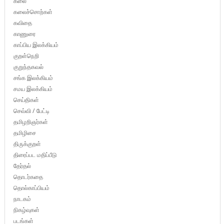
கலை
கலைச்சொற்கள்
கவிதை
காணுரை
காப்பிய இலக்கியம்
குறள்நெறி
குறுந்தகவல்
சங்க இலக்கியம்
சமய இலக்கியம்
செய்திகள்
செவ்வி / பேட்டி
தமிழறிஞர்கள்
தமிழிசை
திருக்குறள்
திரைப்பட மதிப்பீடு
தேர்தல்
தொடர்கதை
தொல்காப்பியம்
நாடகம்
நிகழ்வுகள்
படங்கள்