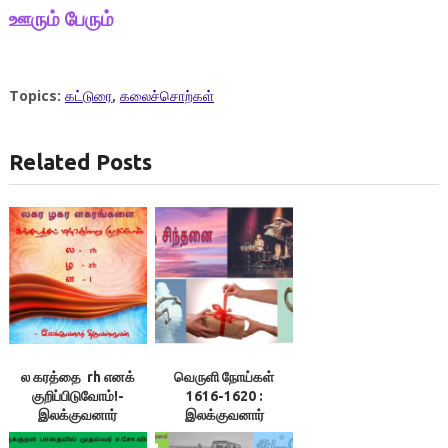
ஊரும் பேரும்
Topics:
கட்டுரை
,
கலைச்சொற்கள்
Related Posts
ல கரத்தை rh எனக்
வெருளி நோய்கள்
குறிப்பிடுவோம்!-
1616-1620 :
இலக்குவனார்
இலக்குவனார்
திருவள்ளுவன்
திருவள்ளுவன்