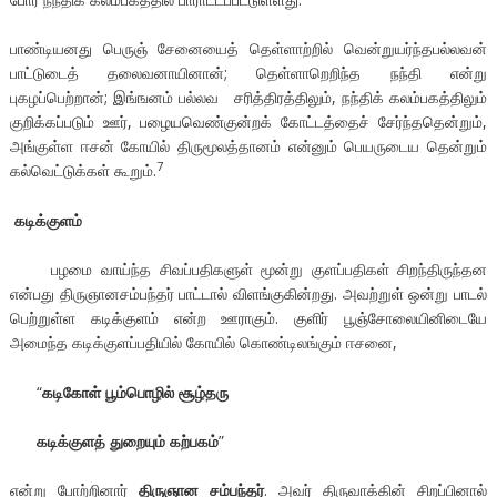
பாண்டியனது பெருஞ் சேனையைத் தெள்ளாற்றில் வென்றுயர்ந்தபல்லவன்
பாட்டுடைத் தலைவனாயினான்; தெள்ளாறெறிந்த நந்தி என்று
புகழப்பெற்றான்; இங்ஙனம் பல்லவ சரித்திரத்திலும், நந்திக் கலம்பகத்திலும்
குறிக்கப்படும் ஊர், பழையவெண்குன்றக் கோட்டத்தைச் சேர்ந்ததென்றும்,
அங்குள்ள ஈசன் கோயில் திருமூலத்தானம் என்னும் பெயருடைய தென்றும்
7
கல்வெட்டுக்கள் கூறும்.
கடிக்குளம்
பழமை வாய்ந்த சிவப்பதிகளுள் மூன்று குளப்பதிகள் சிறந்திருந்தன
என்பது திருஞானசம்பந்தர் பாட்டால் விளங்குகின்றது. அவற்றுள் ஒன்று பாடல்
பெற்றுள்ள கடிக்குளம் என்ற ஊராகும். குளிர் பூஞ்சோலையினிடையே
அமைந்த கடிக்குளப்பதியில் கோயில் கொண்டிலங்கும் ஈசனை,
“
கடிகோள் பூம்பொழில் சூழ்தரு
கடிக்குளத் துறையும் கற்பகம்
”
என்று போற்றினார்
திருஞான சம்பந்தர்
. அவர் திருவாக்கின் சிறப்பினால்