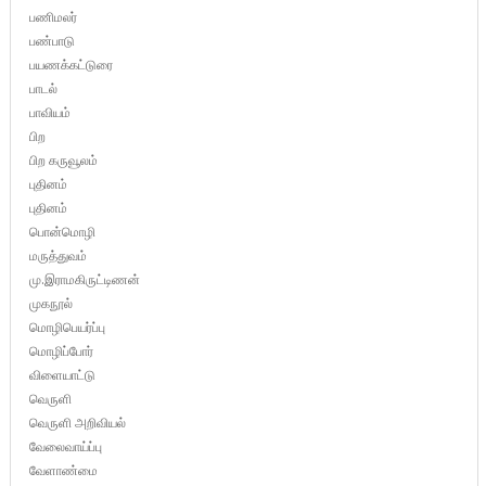
பணிமலர்
பண்பாடு
பயணக்கட்டுரை
பாடல்
பாவியம்
பிற
பிற கருவூலம்
புதினம்
புதினம்
பொன்மொழி
மருத்துவம்
மு.இராமகிருட்டிணன்
முகநூல்
மொழிபெயர்ப்பு
மொழிப்போர்
விளையாட்டு
வெருளி
வெருளி அறிவியல்
வேலைவாய்ப்பு
வேளாண்மை