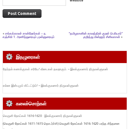
Website
«
சங்கக்காலச் சான்றோர்கள் – ந.
“தமிழரசனின் காலத்தின் குறள் பெரியார்”
சஞ்சீவி 1. அணிந்துரையும் முன்னுரையும்
குறித்து மின்னூர் சீனிவாசன்
»
இதழுரைகள்
தேர்தல் கணக்குகள் சரியே! விடைகள் தவறாகும். – இலக்குவனார் திருவள்ளுவன்
எல்லா இன்பமும் கிட்டட்டும்! – இலக்குவனார் திருவள்ளுவன்
கலைச்சொற்கள்
வெருளி நோய்கள் 1616-1620 : இலக்குவனார் திருவள்ளுவன்
(வெருளி நோய்கள் 1611-1615 தொடர்ச்சி) வெருளி நோய்கள் 1616-1620 பரந்த சிந்தனை