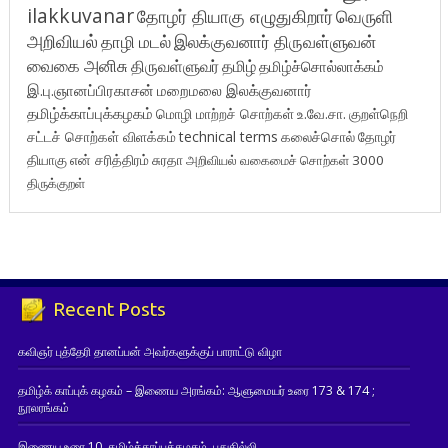
ilakkuvanar
தோழர் தியாகு எழுதுகிறார்
வெருளி
அறிவியல்
தாழி மடல்
இலக்குவனார் திருவள்ளுவன்
வைகை அனிசு
திருவள்ளுவர்
தமிழ்
தமிழ்ச்சொல்லாக்கம்
இ.பு.ஞானப்பிரகாசன்
மறைமலை இலக்குவனார்
தமிழ்க்காப்புக்கழகம்
மொழி மாற்றச் சொற்கள்
உ.வே.சா.
குறள்நெறி
சட்டச் சொற்கள் விளக்கம்
technical terms
கலைச்சொல்
தோழர்
தியாகு
என் சரித்திரம்
சுரதா
அறிவியல் வகைமைச் சொற்கள் 3000
திருக்குறள்
Recent Posts
கவிஞர் புத்தேரி தானப்பன் அவர்களுக்குப் பாராட்டு விழா
தமிழ்க் காப்புக் கழகம் – இணைய அரங்கம்: ஆளுமையர் உரை 173 & 174 ;
நூலரங்கம்
இணைய உரை 10, தமிழ்க்காப்புக்கழகம், புதுதில்லி