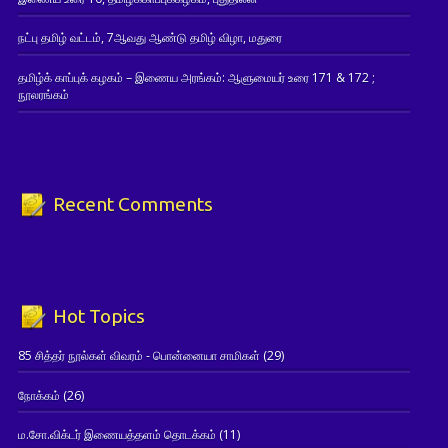
நட்பு தமிழ் வட்டம், 7ஆவது ஆண்டு தமிழ் விழா, மதுரை
தமிழ்க் காப்புக் கழகம் – இணைய அரங்கம்: ஆளுமையர் உரை 171 & 172 ;
நூலரங்கம்
Recent Comments
Hot Topics
85 சித்தர் நூல்கள் விவரம் - பொன்னையா சாமிகள்
(29)
நோக்கம்
(26)
ம.சோ.விக்டர் இணையத்தளம் தொடக்கம்
(11)