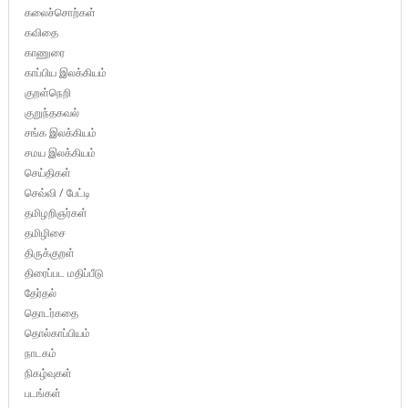
கலைச்சொற்கள்
கவிதை
காணுரை
காப்பிய இலக்கியம்
குறள்நெறி
குறுந்தகவல்
சங்க இலக்கியம்
சமய இலக்கியம்
செய்திகள்
செவ்வி / பேட்டி
தமிழறிஞர்கள்
தமிழிசை
திருக்குறள்
திரைப்பட மதிப்பீடு
தேர்தல்
தொடர்கதை
தொல்காப்பியம்
நாடகம்
நிகழ்வுகள்
படங்கள்