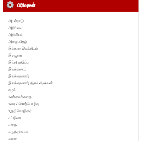
பிரிவுகள்
அயல்நாடு
அறிக்கை
அறிவியல்
அழைப்பிதழ்
இக்கால இலக்கியம்
இதழுரை
இந்தி எதிர்ப்பு
இலக்கணம்
இலக்குவனார்
இலக்குவனார் திருவள்ளுவன்
ஈழம்
உண்மைக்கதை
உரை / சொற்பொழிவு
உறுதிமொழிஞர்
கட்டுரை
கதை
கருத்தரங்கம்
கலை