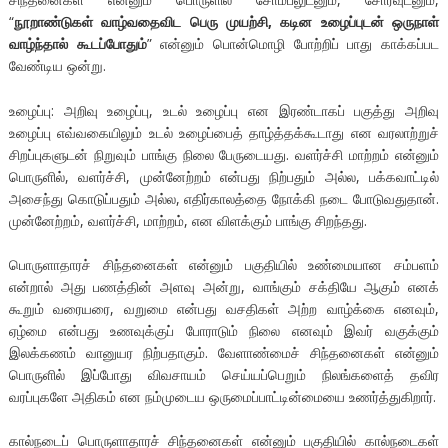
“
நூறாண்டுகள் வாழ்வதைவிட பெரு முயற்சி, கடின உழைப்புடன் ஒருநாள்
வாழ்ந்தால் கூடப்போதும்
” என்னும் பொன்மொழி போற்றிப் பாது காக்கப்பட
வேண்டிய ஒன்று.
உழைப்பு: அறிவு உழைப்பு, உடல் உழைப்பு என இரண்டாகப் பகுத்து அறிவு
உழைப்பு எவ்வகையிலும் உடல் உழைப்பைத் தாழ்த்தக்கூடாது என வரலாற்றுச்
சிறப்புகளுடன் நிறுவும் பாங்கு நிலை பேருடையது. வளர்ச்சி மாற்றம் என்னும்
பொருளில், வளர்ச்சி, முன்னேற்றம் என்பது நிற்பதும் அல்ல, பக்கவாட்டில்
அசைந்து கொடுப்பதும் அல்ல, எதிர்காலத்தை நோக்கி நடை போடுவதுதான்.
முன்னேற்றம், வளர்ச்சி, மாற்றம், என விளக்கும் பாங்கு சிறந்தது.
பொருளாதாரச் சிந்தனைகள் என்னும் பகுதியில் உண்மையான சம்பளம்
என்றால் அது பணத்தின் அளவு அன்று, வாங்கும் சக்தியே ஆகும் எனக்
கூறும் வரையரை, வறுமை என்பது வசதிகள் அற்ற வாழ்க்கை எனவும்,
ஏழ்மை என்பது உணவுக்குப் போராடும் நிலை எனவும் இவர் வகுக்கும்
இலக்கணம் வானுயர நிற்பதாகும். வேளாண்மைச் சிந்தனைகள் என்னும்
பொருளில் இப்போது விவசாயம் செய்யப்பெறும் நிலங்களைத் தவிர
வரப்புகளே அதிகம் என நம்முடைய ஒருமைப்பாட்டின்மையை உணர்த்துகிறார்.
கால்நடைப் பொருளாதாரச் சிந்தனைகள் என்னும் பகுதியில் கால்நடைகள்