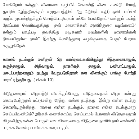
போகிறோம் என்னும் வினாவை எழுப்பிக் கொண்டு விடை கண்டு மீளாத்
துயரில் ஆழ்ந்திருக்கும் சமுதாயத்தின் மீது அறிவுக் கதிர் ஒளி பாய்ச்சி
எழுப்ப முயன்றிருக்கும் சொற்பொழிவுகள் எங்கே போகிறோம்? என்னும் மலர்த்
தோப்பாக வெளிவருகிறது. ‘தன் மாணாக்கன் அணிந்துரை வழங்கலாம்”
என்னும் மரபுப்படி தவத்திரு அடிகளார் அவர்களின் மாணாக்கன்
நிலையிலுள்ள நான்” இதற்கு அணிந்துரை வழங்குவதை பெரும் பேறாக
கருதுகிறேன்.
காலால் நடக்கும் மனிதன் பிற கால்நடைகளிலிருந்து சிந்தனையாலும்,
கருத்தாலும், அறிவாலும், நாகரிகத் தாலும், பண்பாட்டாலும்,
படைப்பாற்றலாலும் நடந்து வேறுபடுகிறான் என விளக்கும் பாங்கு போற்றி
பாராட்டிற்குரியது
. (பக்கம் 10).
விடுதலைநாள் விழாபற்றி விளக்கும்போது, விடுதலைநாள் விழா என்பது
கொடியேற்றுதல் மட்டுமன்று நேற்று. என்ன நடந்தது. இன்று என்ன நடந்து
கொண்டிருக்கிறது. நாளை என்ன நடக்கும், நாளை என்ன நடக்குமாறு
செய்யவேண்டும்? இந்தக் கணக்காய்வு செய்யாமல் போனால் விடுதலைநாள்
விழாவிற்கு என்ன பொருள் என வினவுவதை விடுதலை நாளில் நாம் எண்ணிப்
பார்க்க வேண்டிய விளக்க உரையாகும்.