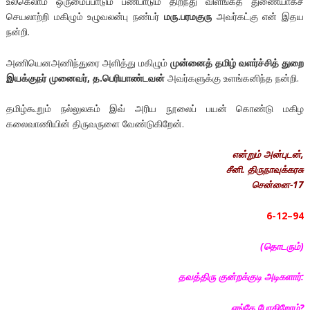
உலகெலாம் ஒருமைப்பாடும் பண்பாடும் திறந்து விளங்கத் துணையாகச்
செயலாற்றி மகிழும் உழுவலன்பு நண்பர்
மரு.பரமகுரு
அவர்கட்கு என் இதய
நன்றி.
அணியெனஅணிந்துரை அளித்து மகிழும்
முன்னைத் தமிழ் வளர்ச்சித் துறை
இயக்குநர் முனைவர்
,
த.பெரியாண்டவன்
அவர்களுக்கு உளங்கனிந்த நன்றி.
தமிழ்கூறும் நல்லுலகம் இவ் அரிய நூலைப் பயன் கொண்டு மகிழ
கலைவாணியின் திருவருளை வேண்டுகிறேன்.
என்றும் அன்புடன்,
சீனி. திருநாவுக்கரசு
சென்னை-17
6-12–94
(தொடரும்)
தவத்திரு குன்றக்குடி அடிகளார்:
எங்கே போகிறோம்?