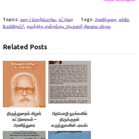
Topics:
உரை / சொற்பொழிவு
,
கட்டுரை
Tags:
அணிந்துரை
,
எங்கே
போகிறோம்?
,
தவத்திரு குன்றக்குடி அடிகளார் நினைவு விருது
Related Posts
திருத்துறைக் கிழார்
பிறமொழி நூல்களில்
கட்டுரைகள் –
திருக்குறள்
அணிந்துரை
கருத்துகளின் பரவல்:
அணிந்துரை 2/2;
இலக்குவனார்