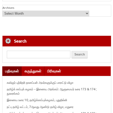
Archives
Search
பதிவுகள்
கருத்துகள்
பிரிவுகள்
கவிஞர் புத்தேரி தானப்பன் அவர்களுக்குப் பாராட்டு விழா
தமிழ்க் காப்புக் கழகம் – இணைய அரங்கம்: ஆளுமையர் உரை 173 & 174 ;
நூலரங்கம்
இணைய உரை 10, தமிழ்க்காப்புக்கழகம், புதுதில்லி
நட்பு தமிழ் வட்டம், 7ஆவது ஆண்டு தமிழ் விழா, மதுரை