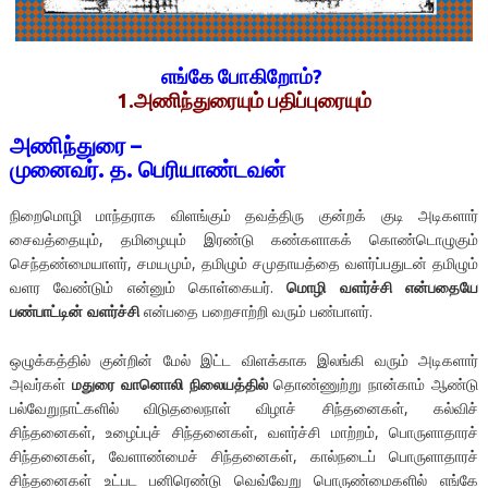
எங்கே போகிறோம்?
1.அணிந்துரை
யும்
பதிப்புரை
யும்
அணிந்துரை
–
முனைவர். த. பெரியாண்டவன்
நிறைமொழி மாந்தராக விளங்கும் தவத்திரு குன்றக் குடி அடிகளார்
சைவத்தையும், தமிழையும் இரண்டு கண்களாகக் கொண்டொழுகும்
செந்தண்மையாளர், சமயமும், தமிழும் சமுதாயத்தை வளர்ப்பதுடன் தமிழும்
வளர வேண்டும் என்னும் கொள்கையர்.
மொழி வளர்ச்சி என்பதையே
பண்பாட்டின் வளர்ச்சி
என்பதை பறைசாற்றி வரும் பண்பாளர்.
ஒழுக்கத்தில் குன்றின் மேல் இட்ட விளக்காக இலங்கி வரும் அடிகளார்
அவர்கள்
மதுரை வானொலி நிலையத்தில்
தொண்ணுற்று நான்காம் ஆண்டு
பல்வேறுநாட்களில் விடுதலைநாள் விழாச் சிந்தனைகள், கல்விச்
சிந்தனைகள், உழைப்புச் சிந்தனைகள், வளர்ச்சி மாற்றம், பொருளாதாரச்
சிந்தனைகள், வேளாண்மைச் சிந்தனைகள், கால்நடைப் பொருளாதாரச்
சிந்தனைகள் உட்பட பனிரெண்டு வெவ்வேறு பொருண்மைகளில் எங்கே