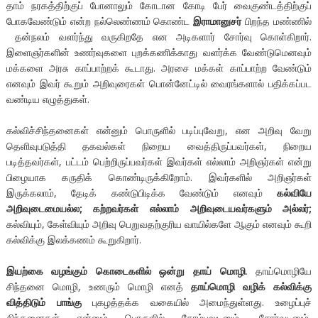
தாம் நரகத்திற்குப் போனாலும் கோடான கோடி பேர் வைகுண்டத்திற்குப்
போகவேண்டும் என்ற நல்லெண்ணம் கொண்ட
இராமானுசர்
பிறந்த மண்ணில்
தன்நலம் வளர்ந்து வருகிறதே என அடிகளார் சோர்வு கொள்கிறார்.
இளைஞர்களின் உணர்வுகளை புறக்கணிக்காது வளர்க்க வேண்டுமெனவும்
மக்களை அரசு காப்பாற்றக் கூடாது. அரசை மக்கள் காப்பாற்ற வேண்டும்
எனவும் இவர் கூறும் அறிவுரைகள் பொன்னேட்டில் வைரங்களால் பதிக்கப்பட
வண்டிய எழுத்துகள்.
கல்விச்சிந்தனைகள் என்னும் பொருளில் படிப்புவேறு, என அறிவு வேறு
தெளிவுபடுத்தி தகவல்கள் நிறைய வைத்திருப்பவர்கள், நிறைய
படித்தவர்கள், பட்டம் பெற்றிருப்பவர்கள் இவர்கள் எல்லாம் அறிஞர்கள் என்று
பிழையாக கருதிக் கொண்டிருக்கிறோம். இவர்களில் அறிஞர்கள்
இருக்கலாம், தேடிக் கண்டுபிடிக்க வேண்டும் எனவும்
கல்வியே
அறிவுடைமையல்ல; கற்றவர்கள் எல்லாம் அறிவுடையவர்களும் அல்லர்;
கல்வியும், கேள்வியும் அறிவு பெறுவதற்குரிய வாயில்களே ஆகும் எனவும் கூறி
கல்விக்கு இலக்கணம் கூறுகிறார்.
இயற்கை வழங்கும் கொடைகளில் ஒன்று தாய் மொழி
. தாய்மொழியே
சிந்தனை மொழி, உணரும் மொழி எனத்
தாய்மொழி வழிக் கல்விக்கு
வித்திடும் பாங்கு
புகழத்தக்க வகையில் அமைந்துள்ளது. உழைப்புச்
சிந்தனைகள் என்னும் பொருளில் சோம்பலுடனும், சோர்வுடனும்,