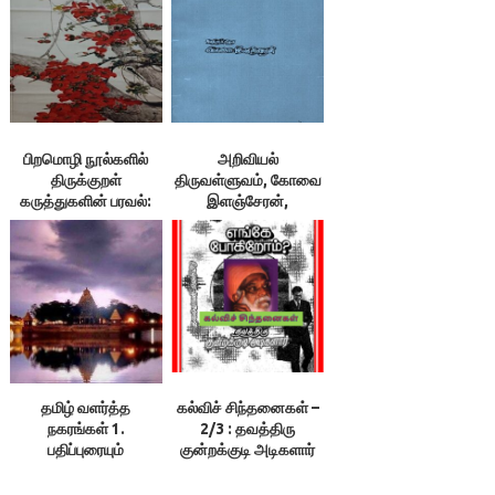
திருவள்ளுவன்
பிறமொழி நூல்களில்
அறிவியல்
திருக்குறள்
திருவள்ளுவம், கோவை
கருத்துகளின் பரவல்:
இளஞ்சேரன்,
அணிந்துரை ½;
அணிந்துரையும்
இலக்குவனார்
பதிப்புரையும்
திருவள்ளுவன்
தமிழ் வளர்த்த
கல்விச் சிந்தனைகள் –
நகரங்கள் 1.
2/3 : தவத்திரு
பதிப்புரையும்
குன்றக்குடி அடிகளார்
அணிந்துரையும் அ. க.
நவநீத கிருட்டிணன்