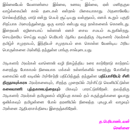
இல்லையேல் வேளாண்மை இல்லை, உணவு இல்லை, ஏன் மனிதகுல
வாழ்க்கையின் கால் தடைகள் என்றால் மிகையாகாது. அதனாலேயே
செல்வத்திற்கு மாடு என்று பெயர் சூட்டியது வள்ளுவம், எனக் கூறும் பகுதி
சிறப்பாக அமைந்துள்ளது. ஒரு வாரம் என்பது ஏழு நாள்களைக் கொண்டது.
இறைவன் ஏழிசையாய் உள்ளான் எனச் சைவ சமயம் கூறுகின்றது.
செயற்கரிய செய்து வரும் பெரியார் ஆகிய தவத்திரு அடிகளார் அவர்கள்
தமிழ்ச் சமுதாயம், இந்தியச் சமுதாயம் கை கொள்ள வேண்டிய அரிய
பொருள்களை அள்ளித் தந்துள்ள பாங்கு சால்புடையது.
அடிகளார் அவர்கள் வானொலி வழி நிகழ்த்திய உரை காற்றோடு காற்றாய்
கறைந்து போகாமல் நிலையாக மக்கள் உள்ளங்களில் உறைந்து போகின்ற
வகையில் வரி வடிவில் அச்சேற்றி பதிப்பித்துத் தந்துள்ள
பதிப்பாசிரியர் சீனி
திருநாவுக்கரசு
அவர்களையும், சிறந்த முறையில் அச்சிட்டு வெளியிட்டுள்ள
கலைவாணி புத்தகாலயத்தையும்
மிகவும் பாராட்டுகிறேன். தவத்திரு
அடிகளார் அவர்கள் தமிழுலகம் விழிப்புற காலம் தம் கருத்துக்களை ஓயாது
ஒலிக்கவும் தமிழன்னை போல் தரணியில் நிலைத்த புகழுடன் வாழவும்
அன்னை ஆதிபராசக்தியை இறைஞ்சுகிறேன்.
த.பெரியாண்டவன்
சென்னை