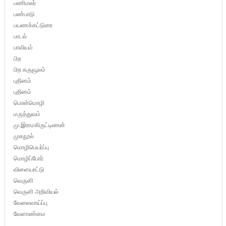
பணிமலர்
பண்பாடு
பயணக்கட்டுரை
பாடல்
பாவியம்
பிற
பிற கருவூலம்
புதினம்
புதினம்
பொன்மொழி
மருத்துவம்
மு.இராமகிருட்டிணன்
முகநூல்
மொழிபெயர்ப்பு
மொழிப்போர்
விளையாட்டு
வெருளி
வெருளி அறிவியல்
வேலைவாய்ப்பு
வேளாண்மை