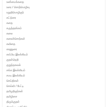
உண்மைக்கதை
உரை / சொற்பொழிவு
உறுதிமொழிஞர்
கட்டுரை
கதை
கருத்தரங்கம்
கலை
கலைச்சொற்கள்
கவிதை
காணுரை
காப்பிய இலக்கியம்
குறள்நெறி
குறுந்தகவல்
சங்க இலக்கியம்
சமய இலக்கியம்
செய்திகள்
செவ்வி / பேட்டி
தமிழறிஞர்கள்
தமிழிசை
திருக்குறள்
திரைப்பட மதிப்பீடு