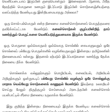
வெளிப்படையாய் இருப்பின் குறையொன்றும் இல்லைதான். ஆனால், அதே
நேரத்தில் பொருளை உணரும் இடர்ப்பாடு இருப்பின் சொற்களஞ்சியத்தை
வளப்படுத்த வேண்டியது இன்றியமையாதது அல்லவா?
ஒரு சொல்-பல்பொருள் என்ற நிலைமை கலைச்சொற்களைப் பொருத்தவரை
தவிர்க்கப்பட்டாக வேண்டும்.
கலைச்சொற்கள் குழப்பமின்றித் தாம்
உணர்த்தும் பொருட்களை வெளிப்படுத்துவனவாக இருக்க வேண்டும்
.
ஒரு பொருளை ஒவ்வொருவர் ஒவ்வொரு சொல்லில் கையாளுவதும் ஒரே
சொல்லைப் பல்வேறு பொருள்களில் வழங்கிவருவதும் இன்றைய தமிழ்உலகின்
நிலைமையாய் உள்ளது. இதனால் ஏற்படும் இடர்ப்பாடுகளை உணர்ந்து தேக்க
நிலையை நீக்க வேண்டும்.
சொல்லாக்க வல்லுநர்களும் மொழியியல், கலையியல், அறிவியல்
அறிஞர்களும் ஒன்றுகூடிப்
பல்வேறு சொல்லில் வழங்கும் ஒரே சொல்லுக்கு
மாறாக வெவ்வேறு சொற்களைக் காணுதல் வேண்டும்
. இவற்றை உலகறியச்
செய்து மேலும் திருத்தமும் செம்மையும் அடைந்தபின் கலைச்சொல்
பயன்பாட்டில் சீர்மை நிலையை உருவாக்க வேண்டும்.
இது குறித்த இன்றைய நிலையையும் இருக்க வேண்டிய கலைச்சொல்
வளமையையும் சில எடுத்துக்காட்டுகள் மூலம் நாம் காண்போம்.