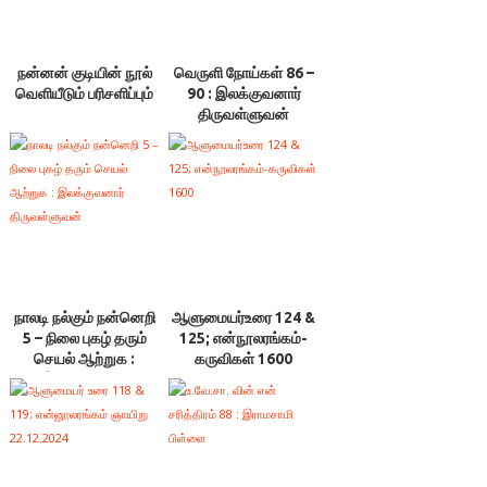
நன்னன் குடியின் நூல்
வெருளி நோய்கள் 86 –
வெளியீடும் பரிசளிப்பும்
90 : இலக்குவனார்
திருவள்ளுவன்
நாலடி நல்கும் நன்னெறி
ஆளுமையர்உரை 124 &
5 – நிலை புகழ் தரும்
125; என்நூலரங்கம்-
செயல் ஆற்றுக :
கருவிகள் 1600
இலக்குவனார்
திருவள்ளுவன்