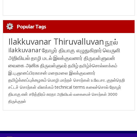
Popular Tags
Ilakkuvanar Thiruvalluvan
நூல்
ilakkuvanar
தோழர் தியாகு எழுதுகிறார்
வெருளி
அறிவியல்
தாழி மடல்
இலக்குவனார் திருவள்ளுவன்
வைகை அனிசு
திருவள்ளுவர்
தமிழ்
தமிழ்ச்சொல்லாக்கம்
இ.பு.ஞானப்பிரகாசன்
மறைமலை இலக்குவனார்
தமிழ்க்காப்புக்கழகம்
மொழி மாற்றச் சொற்கள்
உ.வே.சா.
குறள்நெறி
சட்டச் சொற்கள் விளக்கம்
technical terms
கலைச்சொல்
தோழர்
தியாகு
என் சரித்திரம்
சுரதா
அறிவியல் வகைமைச் சொற்கள் 3000
திருக்குறள்