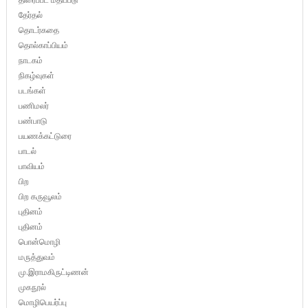
தேர்தல்
தொடர்கதை
தொல்காப்பியம்
நாடகம்
நிகழ்வுகள்
படங்கள்
பணிமலர்
பண்பாடு
பயணக்கட்டுரை
பாடல்
பாவியம்
பிற
பிற கருவூலம்
புதினம்
புதினம்
பொன்மொழி
மருத்துவம்
மு.இராமகிருட்டிணன்
முகநூல்
மொழிபெயர்ப்பு