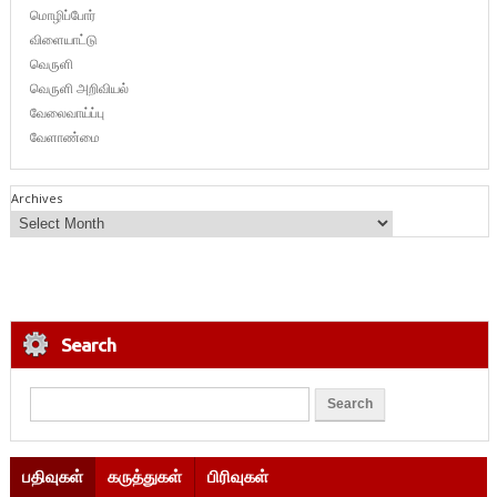
மொழிப்போர்
விளையாட்டு
வெருளி
வெருளி அறிவியல்
வேலைவாய்ப்பு
வேளாண்மை
Archives
Search
பதிவுகள்
கருத்துகள்
பிரிவுகள்