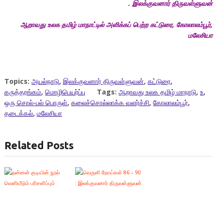
.
இலக்குவனார் திருவள்ளுவன்
ஆறாவது உலக தமிழ் மாநாட்டில் அளிக்கப் பெற்ற கட்டுரை
,
கோலாலம்பூர்
,
மலேசியா
Topics:
அயல்நாடு
,
இலக்குவனார் திருவள்ளுவன்
,
கட்டுரை
,
கருத்தரங்கம்
,
மொழிபெயர்ப்பு
Tags:
ஆறாவது உலக தமிழ் மாநாடு
,
உ
,
ஒரு சொல்-பல் பொருள்
,
கலைச்சொல்லாக்க வளர்ச்சி
,
கோலாலம்பூர்
,
தடைக்கல்
,
மலேசியா
Related Posts