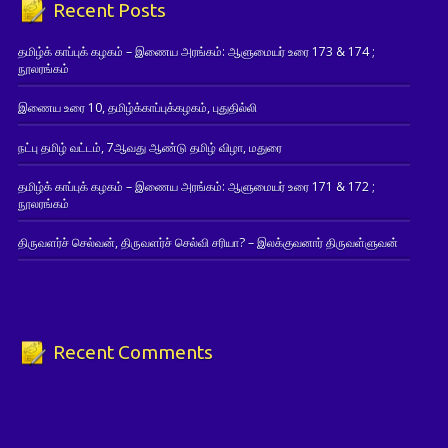
Recent Posts
தமிழ்க் காப்புக் கழகம் – இணைய அரங்கம்: ஆளுமையர் உரை 173 & 174 ;
நூலரங்கம்
இணைய உரை 10, தமிழ்க்காப்புக்கழகம், புதுதில்லி
நட்பு தமிழ் வட்டம், 7ஆவது ஆண்டு தமிழ் விழா, மதுரை
தமிழ்க் காப்புக் கழகம் – இணைய அரங்கம்: ஆளுமையர் உரை 171 & 172 ;
நூலரங்கம்
திருவளர்ச் செல்வன், திருவளர்ச் செல்வி சரியா? – இலக்குவனார் திருவள்ளுவன்
Recent Comments