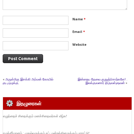
Name
*
Email
*
Website
«
அருள்மிகு இசக்கி அம்மன் கோயில்
இன்றைய தேவை குறுஞ்சொற்களே! .
குடமுழுக்கு
இலக்குவனார் திருவள்ளுவன்
»
இதழுரைகள்
எழுத்தைச் சிதைக்கும் மனச்சிதைவர்கள் வீழ்க!
ஈழத்தீர்மானம் : முதல்வருக்கும் சட்டமன்றத்தினருக்கும் பாராட்டு!