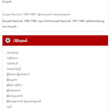
வெருளி...
வெருளி நோய்கள் 1591-1600 : இலக்குவனார் திருவள்ளுவன்
(வெருளி நோய்கள் 1586-1590 :தொடர்ச்சி) வெருளி நோய்கள் 1591-1600 பதினொன்றாவது
வார வெருளி...
பிரிவுகள்
அயல்நாடு
அறிக்கை
அறிவியல்
அழைப்பிதழ்
இக்கால இலக்கியம்
இதழுரை
இந்தி எதிர்ப்பு
இலக்கணம்
இலக்குவனார்
இலக்குவனார் திருவள்ளுவன்
ஈழம்