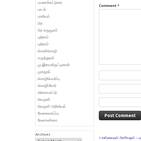
பயணக்கட்டுரை
Comment
*
பாடல்
பாவியம்
பிற
பிற கருவூலம்
புதினம்
புதினம்
பொன்மொழி
மருத்துவம்
மு.இராமகிருட்டிணன்
முகநூல்
மொழிபெயர்ப்பு
மொழிப்போர்
விளையாட்டு
வெருளி
வெருளி அறிவியல்
வேலைவாய்ப்பு
வேளாண்மை
Archives
«
வள்ளுவரும் அரசியலும் – 