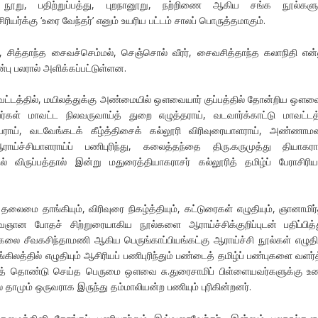
ுறு நூறு, பதிற்றுப்பத்து, புறநானூறு, நற்றிணை ஆகிய சங்க நூல்களு
ியர்க்கு ‘உரை வேந்தர்’ எனும் உயரிய பட்டம் சாலப் பொருத்தமாகும்.
ு, சித்தாந்த சைவச்செம்மல், செஞ்சொல் வீரர், சைவசித்தாந்த கலாநிதி என்
ன்பு பலரால் அளிக்கப்பட்டுள்ளன.
வட்டத்தில், மயிலத்துக்கு அண்மையில் ஔவையார் குப்பத்தில் தோன்றிய ஔவை
வர்கள் மாவட்ட நிலவருவாய்த் துறை எழுத்தராய், வடவார்க்காட்டு மாவட்டத்
ியராய், வடவேங்கடக் கீழ்த்திசைக் கல்லூரி விரிவுரையாளராய், அண்ணாம
ாய்ச்சியாளராய்ப் பணிபுரிந்து, கலைத்தந்தை திரு.கருமுத்து தியாகரா
ல் விருப்பத்தால் இன்று மதுரைத்தியாகராசர் கல்லூரித் தமிழ்ப் பேராசிரி
லைமை தாங்கியும், விரிவுரை நிகழ்த்தியும், கட்டுரைகள் எழுதியும், ஞானாமிர்
ான போதச் சிற்றுரையாகிய நூல்களை ஆராய்ச்சிக்குறிப்புடன் பதிப்பித்த
கலை சீவகசிந்தாமணி ஆகிய பெருங்காப்பியங்கட்கு ஆராய்ச்சி நூல்கள் எழுதிய
்கிலத்தில் எழுதியும் ஆசிரியப் பணிபுரிந்தும் பண்டைத் தமிழ்ப் பண்புகளை வளர்த
ுத் தொண்டு செய்த பெருமை ஔவை சு.துரைசாமிப் பிள்ளையவர்களுக்கு உண
ில் தாமும் ஒருவராக இருந்து தம்மாலியன்ற பணியும் புரிகின்றனர்.