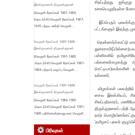
சிறப்புற்றது. ஐங்க
இலக்குவனார் திருவள்ளுவன்
உரையெழுதியுள்ள பேராசிர
(வெருளி நோய்கள் 1601-1606
தொடர்ச்சி) வெருளி நோய்கள் 1607-
இப்பெரும் புலவர்க்க
1610 பந்தய ஊர்தி வெருளி...
பட்டங்களும் இதற்கு மு
தென்னார்க்காட்டு மா
வெருளி நோய்கள் 1601-1606 :
துரைசாமி(ப்பிள்ளை)ய
இலக்குவனார் திருவள்ளுவன்
பள்ளிகளில் தமிழாசிர
(வெருளி நோய்கள் 1591-1600
பல்கலைக்கழகத்து ஆர
:தொடர்ச்சி) வெருளி நோய்கள் 1601-
செட்டியா)ரவர்களின் ந
1606 பத்தாம் வகுப்பு வெருளி...
உள்ளனர்.
வெருளி நோய்கள் 1591-1600 :
விழாக்கள் பலவற்றில் த
இலக்குவனார் திருவள்ளுவன்
சைவ இலக்கியம், சிவஞ
(வெருளி நோய்கள் 1586-1590
சிலப்பதிகாரம், மணிமே
:தொடர்ச்சி) வெருளி நோய்கள் 1591-
திருக்குறளைப் பற்றி ஆங
1600 பதினொன்றாவது வார வெருளி...
நாடு மொழியினங்கட்க
‘தமிழகப் புலவர் குழு’வ
பிரிவுகள்