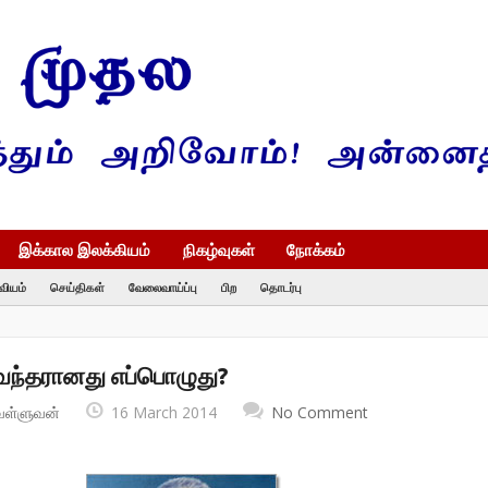
இக்கால இலக்கியம்
நிகழ்வுகள்
நோக்கம்
வியம்
செய்திகள்
வேலைவாய்ப்பு
பிற
தொடர்பு
்தரானது எப்பொழுது?
வள்ளுவன்
16 March 2014
No Comment