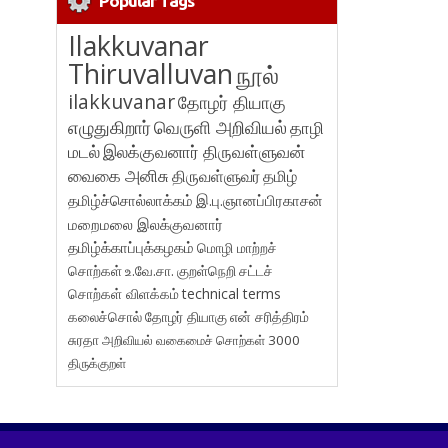
Popular Tags
Ilakkuvanar
Thiruvalluvan
நூல்
ilakkuvanar
தோழர் தியாகு
எழுதுகிறார்
வெருளி அறிவியல்
தாழி
மடல்
இலக்குவனார் திருவள்ளுவன்
வைகை அனிசு
திருவள்ளுவர்
தமிழ்
தமிழ்ச்சொல்லாக்கம்
இ.பு.ஞானப்பிரகாசன்
மறைமலை இலக்குவனார்
தமிழ்க்காப்புக்கழகம்
மொழி மாற்றச்
சொற்கள்
உ.வே.சா.
குறள்நெறி
சட்டச்
சொற்கள் விளக்கம்
technical terms
கலைச்சொல்
தோழர் தியாகு
என் சரித்திரம்
சுரதா
அறிவியல் வகைமைச் சொற்கள் 3000
திருக்குறள்