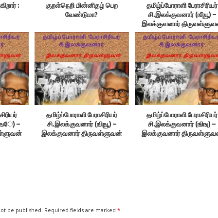
ிறார் :
குறள்நெறி மின்னிதழ் பெற
தமிழ்ப்போராளி பேராசிரியர்
வேண்டுமா?
சி.இலக்குவனார் (ஙீஙூ) –
இலக்குவனார் திருவள்ளுவ
சிரியர்
தமிழ்ப்போராளி பேராசிரியர்
தமிழ்ப்போராளி பேராசிரியர்
ங‌‌ே) –
சி.இலக்குவனார் (ஙிஙூ) –
சி.இலக்குவனார் (ஙிஙு) –
ள்ளுவன்
இலக்குவனார் திருவள்ளுவன்
இலக்குவனார் திருவள்ளுவ
not be published.
Required fields are marked
*