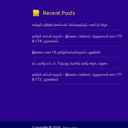
Recent Posts
கவிஞர் புத்தேரி தானப்பன் அவர்களுக்குப் பாராட்டு விழா
தமிழ்க் காப்புக் கழகம் – இணைய அரங்கம்: ஆளுமையர் உரை 173
& 174 ; நூலரங்கம்
இணைய உரை 10, தமிழ்க்காப்புக்கழகம், புதுதில்லி
நட்பு தமிழ் வட்டம், 7ஆவது ஆண்டு தமிழ் விழா, மதுரை
தமிழ்க் காப்புக் கழகம் – இணைய அரங்கம்: ஆளுமையர் உரை 171
& 172 ; நூலரங்கம்
Copyright © 2026. அகர முதல