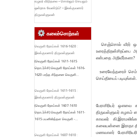
எழுவர் விடுதலை – சொல்லும் செயலும்
ஒன்றாக வேண்டும்! – இலக்குவனார்
திருவள்ளுவன்
கலைச்சொற்கள்
செஞ்சொல் வீரர் ஔவ
வெருளி நோய்கள் 1616-1620 :
உரைத்திறன்சிறப்பை அ
இலக்குவனார் திருவள்ளுவன்
என்பதை அறிவீர்களா?
(வெருளி நோய்கள் 1611-1615
தொடர்ச்சி) வெருளி நோய்கள் 1616-
உரைவேந்தரைச் செம்மொழி
1620 பரந்த சிந்தனை வெருளி...
செய்தியைப் படியுங்கள். ப
வெருளி நோய்கள் 1611-1615 :
இலக்குவனார் திருவள்ளுவன்
பேராசிரியர் ஔவை ச
(வெருளி நோய்கள் 1607-1610
திருவள்ளுவர் கழகம் த
தொடர்ச்சி) வெருளி நோய்கள் 1611-
காவலர் கி.இராமலிங
1615 பயனிலித்தள வெருளி -...
கலையன்னை இராதா திய
மணவாளர் பேராசிரியரி
வெருளி நோய்கள் 1607-1610 :