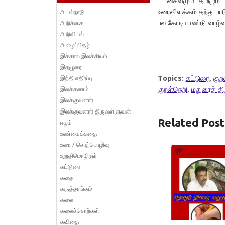
சைவமும் தமிழும் தழ
உரைவிளக்கம் தந்து பா
அயல்நாடு
பல கோடியாண்டு வாழ்வ
அறிக்கை
அறிவியல்
அழைப்பிதழ்
இக்கால இலக்கியம்
இதழுரை
Topics:
கட்டுரை
,
குற
இந்தி எதிர்ப்பு
குறள்நெறி
,
மதுரைத் தி
இலக்கணம்
இலக்குவனார்
இலக்குவனார் திருவள்ளுவன்
Related Post
ஈழம்
உண்மைக்கதை
உரை / சொற்பொழிவு
உறுதிமொழிஞர்
கட்டுரை
கதை
கருத்தரங்கம்
கலை
கலைச்சொற்கள்
கவிதை