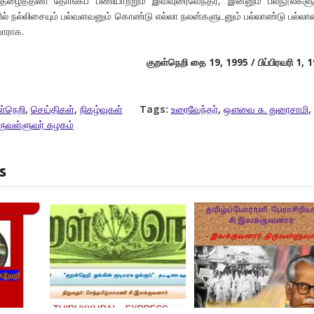
ைத்தினி தோங்கப் பணியாற்றும் இவ்வுரைவேந்தர், இன்னும் பலநூல்களு
ரில் நல்லிசையும் பல்வளவனும் கொண்டு எல்லா நலன்களுடனும் பல்லாண்டு பல்லா
ாராக.
குறள்நெறி தை 19, 1995 / பிப்பிரவரி 1, 
ள்நெறி
,
செய்திகள்
,
நிகழ்வுகள்
Tags:
உரைவேந்தர்
,
ஔவை சு. துரைசாமி
,
ருவள்ளுவர் கழகம்
s