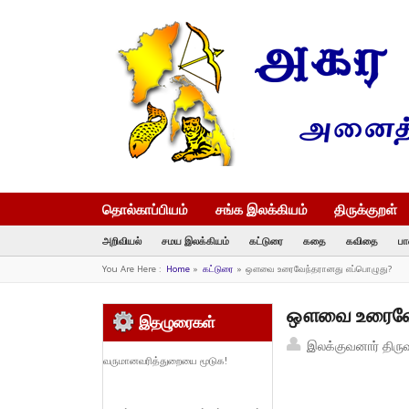
தொல்காப்பியம்
சங்க இலக்கியம்
திருக்குறள்
அறிவியல்
சமய இலக்கியம்
கட்டுரை
கதை
கவிதை
பா
You Are Here :
Home
»
கட்டுரை
»
ஔவை உரைவேந்தரானது எப்பொழுது?
ஔவை உரைவேந
இதழுரைகள்
இலக்குவனார் திரு
வருமானவரித்துறையை மூடுக!