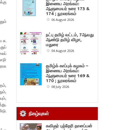
க்கு
இணைய அரங்கம்:
ஆளுமையர் உரை 173 &
174 ; நூலரங்கம்
06 August 2026
னும்
நட்பு தமிழ் வட்டம், 7ஆவது
ஆண்டு தமிழ் விழா,
 சு.
மதுரை
துப்
04 August 2026
லைப்
ச(ச்
யராக
தமிழ்க் காப்புக் கழகம் –
இணைய அரங்கம்:
ஆளுமையர் உரை 169 &
170 ; நூலரங்கம்
தம்,
08 July 2026
ும்,
ும்,
்து,
்டு.
நிகழ்வுகள்
கவிஞர் புத்தேரி தானப்பன்