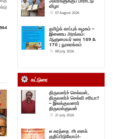
க்கு
அவர்களுக்குப் பாராட்டு
விழா
ண்டு
07 August 2026
1964
தமிழ்க் காப்புக் கழகம் –
இணைய அரங்கம்:
ஆளுமையர் உரை 169 &
170 ; நூலரங்கம்
08 July 2026
கட்டுரை
திருவளர்ச் செல்வன்,
திருவளர்ச் செல்வி சரியா?
– இலக்குவனார்
திருவள்ளுவன்
21 July 2026
ல கரத்தை rh எனக்
குறிப்பிடுவோம்!-