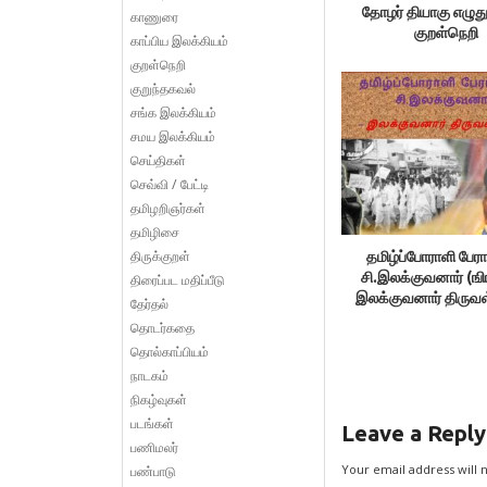
தோழர் தியாகு எழுதுக
காணுரை
குறள்நெறி
காப்பிய இலக்கியம்
குறள்நெறி
குறுந்தகவல்
சங்க இலக்கியம்
சமய இலக்கியம்
செய்திகள்
செவ்வி / பேட்டி
தமிழறிஞர்கள்
தமிழிசை
திருக்குறள்
தமிழ்ப்போராளி பேரா
சி.இலக்குவனார் (ஙி
திரைப்பட மதிப்பீடு
இலக்குவனார் திருவ
தேர்தல்
தொடர்கதை
தொல்காப்பியம்
நாடகம்
நிகழ்வுகள்
படங்கள்
Leave a Reply
பணிமலர்
Your email address will 
பண்பாடு