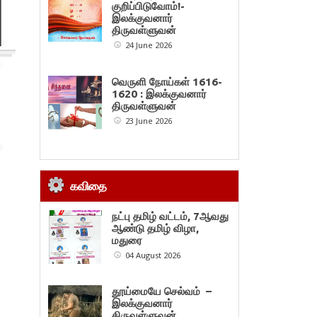
குறிப்பிடுவோம்!-
இலக்குவனார்
திருவள்ளுவன்
24 June 2026
வெருளி நோய்கள் 1616-
1620 : இலக்குவனார்
திருவள்ளுவன்
23 June 2026
கவிதை
நட்பு தமிழ் வட்டம், 7ஆவது
ஆண்டு தமிழ் விழா,
மதுரை
04 August 2026
தூய்மையே செல்வம் –
இலக்குவனார்
திருவள்ளுவன்