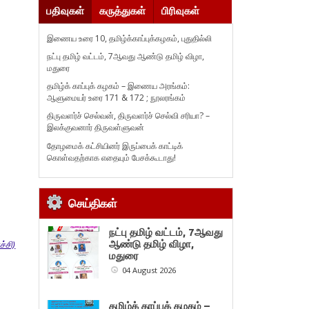
பதிவுகள்
கருத்துகள்
பிரிவுகள்
இணைய உரை 10, தமிழ்க்காப்புக்கழகம், புதுதில்லி
நட்பு தமிழ் வட்டம், 7ஆவது ஆண்டு தமிழ் விழா,
மதுரை
தமிழ்க் காப்புக் கழகம் – இணைய அரங்கம்:
ஆளுமையர் உரை 171 & 172 ; நூலரங்கம்
திருவளர்ச் செல்வன், திருவளர்ச் செல்வி சரியா? –
இலக்குவனார் திருவள்ளுவன்
தோழமைக் கட்சியினர் இருப்பைக் காட்டிக்
கொள்வதற்காக எதையும் பேசக்கூடாது!
செய்திகள்
நட்பு தமிழ் வட்டம், 7ஆவது
்சி)
ஆண்டு தமிழ் விழா,
மதுரை
04 August 2026
தமிழ்க் காப்புக் கழகம் –