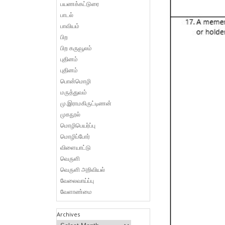
பயணக்கட்டுரை
பாடல்
பாவியம்
பிற
பிற கருவூலம்
புதினம்
புதினம்
பொன்மொழி
மருத்துவம்
மு.இராமகிருட்டிணன்
முகநூல்
மொழிபெயர்ப்பு
மொழிப்போர்
விளையாட்டு
வெருளி
வெருளி அறிவியல்
வேலைவாய்ப்பு
வேளாண்மை
Archives