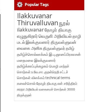
Popular Tags
Ilakkuvanar
Thiruvalluvan
நூல்
ilakkuvanar
தோழர் தியாகு
எழுதுகிறார்
வெருளி அறிவியல்
தாழி
மடல்
இலக்குவனார் திருவள்ளுவன்
வைகை அனிசு
திருவள்ளுவர்
தமிழ்
தமிழ்ச்சொல்லாக்கம்
இ.பு.ஞானப்பிரகாசன்
மறைமலை இலக்குவனார்
தமிழ்க்காப்புக்கழகம்
மொழி மாற்றச்
சொற்கள்
உ.வே.சா.
குறள்நெறி
சட்டச்
சொற்கள் விளக்கம்
technical terms
கலைச்சொல்
தோழர் தியாகு
என் சரித்திரம்
சுரதா
அறிவியல் வகைமைச் சொற்கள் 3000
திருக்குறள்