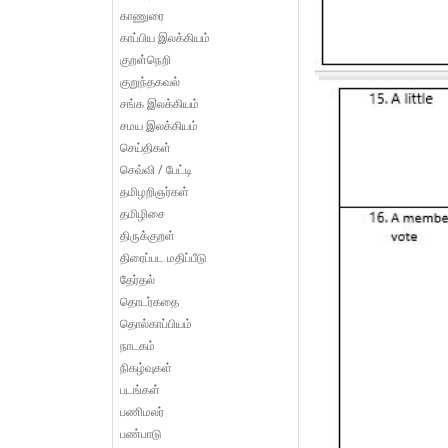
காணுரை
காப்பிய இலக்கியம்
குறள்நெறி
குறுந்தகவல்
சங்க இலக்கியம்
சமய இலக்கியம்
செய்திகள்
செவ்வி / பேட்டி
தமிழறிஞர்கள்
தமிழிசை
திருக்குறள்
திரைப்பட மதிப்பீடு
தேர்தல்
தொடர்கதை
தொல்காப்பியம்
நாடகம்
நிகழ்வுகள்
படங்கள்
பணிமலர்
பண்பாடு