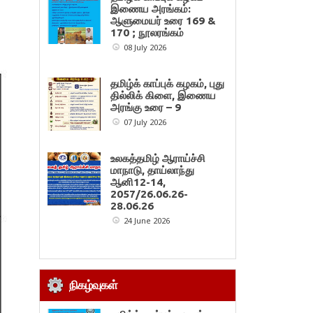
இணைய அரங்கம்:
ஆளுமையர் உரை 169 &
170 ; நூலரங்கம்
08 July 2026
தமிழ்க் காப்புக் கழகம், புது
தில்லிக் கிளை, இணைய
அரங்கு உரை – 9
07 July 2026
உலகத்தமிழ் ஆராய்ச்சி
மாநாடு, தாய்லாந்து
ஆனி12-14,
2057/26.06.26-
28.06.26
24 June 2026
நிகழ்வுகள்