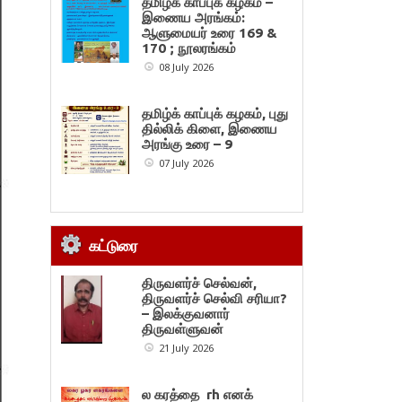
தமிழ்க் காப்புக் கழகம் –
இணைய அரங்கம்:
ஆளுமையர் உரை 169 &
170 ; நூலரங்கம்
08 July 2026
தமிழ்க் காப்புக் கழகம், புது
தில்லிக் கிளை, இணைய
அரங்கு உரை – 9
07 July 2026
கட்டுரை
திருவளர்ச் செல்வன்,
திருவளர்ச் செல்வி சரியா?
– இலக்குவனார்
திருவள்ளுவன்
21 July 2026
ல கரத்தை rh எனக்