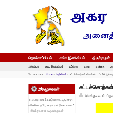
தொல்காப்பியம்
சங்க இலக்கியம்
திருக்குறள்
அறிவியல்
சமய இலக்கியம்
கட்டுரை
கதை
கவிதை
பா
You Are Here :
Home
»
அறிவியல்
»
சட்டச்சொற்கள் விளக்கம் 11- 20: இலக்
சட்டச்சொற்கள
இதழுரைகள்
இலக்குவனார் திரு
11ஆவது உலகத்தமிழ் மாநாடு முடிந்தது.
மலேசியா தமிழ் மாநாட்டின் நிலை என்ன?
– இலக்குவனார் திருவள்ளுவன்