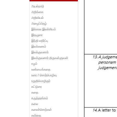
அயல்நாடு
அறிக்கை
அறிவியல்
அழைப்பிதழ்
இக்கால இலக்கியம்
இதழுரை
இந்தி எதிர்ப்பு
இலக்கணம்
இலக்குவனார்
இலக்குவனார் திருவள்ளுவன்
ஈழம்
உண்மைக்கதை
உரை / சொற்பொழிவு
உறுதிமொழிஞர்
கட்டுரை
கதை
கருத்தரங்கம்
கலை
கலைச்சொற்கள்
கவிதை