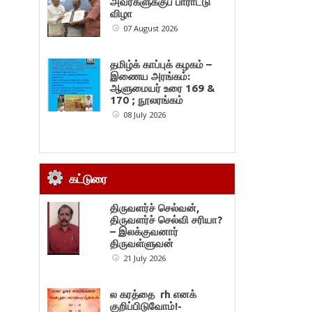
அவர்களுக்குப் பாராட்டு
விழா
07 August 2026
தமிழ்க் காப்புக் கழகம் –
இணைய அரங்கம்:
ஆளுமையர் உரை 169 &
170 ; நூலரங்கம்
08 July 2026
கட்டுரை
திருவளர்ச் செல்வன்,
திருவளர்ச் செல்வி சரியா?
– இலக்குவனார்
திருவள்ளுவன்
21 July 2026
ல கரத்தை rh எனக்
குறிப்பிடுவோம்!-