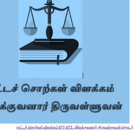
(சட்டச் சொற்கள் விளக்கம் 871-875 : இலக்குவனார் திருவள்ளுவன்-தொடர்ச