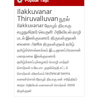
Popular Tags
Ilakkuvanar
Thiruvalluvan
நூல்
ilakkuvanar
தோழர் தியாகு
எழுதுகிறார்
வெருளி அறிவியல்
தாழி
மடல்
இலக்குவனார் திருவள்ளுவன்
வைகை அனிசு
திருவள்ளுவர்
தமிழ்
தமிழ்ச்சொல்லாக்கம்
இ.பு.ஞானப்பிரகாசன்
மறைமலை இலக்குவனார்
தமிழ்க்காப்புக்கழகம்
மொழி மாற்றச்
சொற்கள்
உ.வே.சா.
குறள்நெறி
சட்டச்
சொற்கள் விளக்கம்
technical terms
கலைச்சொல்
தோழர் தியாகு
என் சரித்திரம்
சுரதா
அறிவியல் வகைமைச் சொற்கள் 3000
திருக்குறள்