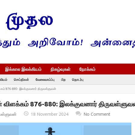
இக்கால இலக்கியம்
நிகழ்வுகள்
நோக்கம்
வியம்
செய்திகள்
வேலைவாய்ப்பு
பிற
தொடர்பு
க்கம் 876-880: இலக்குவனார் திருவள்ளுவன்
ள் விளக்கம் 876-880: இலக்குவனார் திருவள்ளுவ
வள்ளுவன்
18 November 2024
No Comment