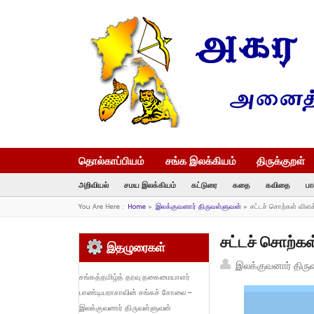
தொல்காப்பியம்
சங்க இலக்கியம்
திருக்குறள்
அறிவியல்
சமய இலக்கியம்
கட்டுரை
கதை
கவிதை
பா
You Are Here :
Home
»
இலக்குவனார் திருவள்ளுவன்
»
சட்டச் சொற்கள் விள
சட்டச் சொற்க
இதழுரைகள்
இலக்குவனார் திரு
சங்கத்தமிழ்த் தரவு தகைமையாளர்
பாண்டியராசாவின் சங்கச் சோலை –
இலக்குவனார் திருவள்ளுவன்