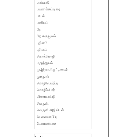
பண்பாடு
பயணக்கட்டுரை
பாடல்
பாவியம்
பிற
பிற கருவூலம்
புதினம்
புதினம்
பொன்மொழி
மருத்துவம்
மு.இராமகிருட்டிணன்
முகநூல்
மொழிபெயர்ப்பு
மொழிப்போர்
விளையாட்டு
வெருளி
வெருளி அறிவியல்
வேலைவாய்ப்பு
வேளாண்மை