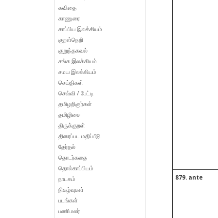
கவிதை
காணுரை
காப்பிய இலக்கியம்
குறள்நெறி
குறுந்தகவல்
சங்க இலக்கியம்
சமய இலக்கியம்
செய்திகள்
செவ்வி / பேட்டி
தமிழறிஞர்கள்
தமிழிசை
திருக்குறள்
திரைப்பட மதிப்பீடு
தேர்தல்
தொடர்கதை
தொல்காப்பியம்
879. ante
நாடகம்
நிகழ்வுகள்
படங்கள்
பணிமலர்