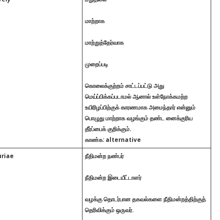
மாற்றாக
மாற்றுத்தேர்வாக
முறைப்படி
கொலைக்குற்றம் சாட்டப்பட்டு அது
மெய்ப்பிக்கப்படாமல் ஆனால் உள்நோக்கமற்ற
உயிரிழப்பிற்குக் காரணமாக அமைந்தார் என்னும்
பொழுது மாற்றாக வழங்கும் தண்ட னைக்குரிய
தீர்ப்பைக் குறிக்கும்.
காண்க: alternative
uriae
நீதிமன்ற நண்பர்
நீதிமன்ற இடையீட்டாளர்
வழக்கு தொடர்பான தகவல்களை நீதிமன்றத்திற்குத்
தெரிவிக்கும் ஒருவர்.