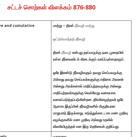
சட்டச் சொற்கள் விளக்கம் 876-880
ve and cumulative
மாற்று
– திரள்
தீர்வழி மாற்று
ஒட்டுமொத்தத் தீர்வழி
திரள்
தீர்வழி
என்பது தரப்பாருக்கு நடைமுறையில்
உள்ள தீர்வைவிடக் கிடைக்கும் வாய்ப்புள்ளதாகும்.
ஒரே இரண்டு தீர்வழிகளும் தவறு செய்பவருக்கு
அல்லது தவறு செய்பவர்களுக்கு எதிராக அவரால்
அல்லது அவர்களால் பாதிப்புற்றவருக்கு அல்லது
பாதிப்புற்றவர்களுக்கு வெவ்வேறு வகையாக
வகைப்படுத்தப்படுகின்றன. தீங்கிழைத்தவர் ஒரே
ஆளாக இருப்பின் தீர்வழிகளில் மிகுதியான
மாறுபாடு இருக்காது.
எடுத்துக்காடடாக மண முறிவு
வழக்குகளில் மண முறிவு அல்லது உறவில்
விலகியிருத்தல் என இரு தெரிவைக் குறிப்பது.
vely
மறுதலை