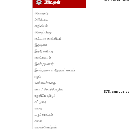
பிரிவுகள்
அயல்நாடு
அறிக்கை
அறிவியல்
அழைப்பிதழ்
இக்கால இலக்கியம்
இதழுரை
இந்தி எதிர்ப்பு
இலக்கணம்
இலக்குவனார்
இலக்குவனார் திருவள்ளுவன்
ஈழம்
உண்மைக்கதை
உரை / சொற்பொழிவு
878. amicus c
உறுதிமொழிஞர்
கட்டுரை
கதை
கருத்தரங்கம்
கலை
கலைச்சொற்கள்