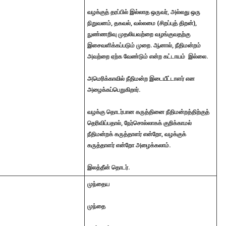
வழக்குத் தரப்பில் இல்லாத ஒருவர், அல்லது ஒரு
நிறுவனம், தகவல், வல்லமை (சிறப்புத் திறன்),
நுண்ணறிவு முதலியவற்றை வழங்குவதற்கு
இசைவளிக்கப்படும் முறை. ஆனால், நீதிமன்றம்
அவற்றை ஏற்க வேண்டும் என்ற கட்டாயம் இல்லை.
அமெரிக்காவில் நீதிமன்ற இடையீட்டாளர் என
அழைக்கப்பெறுகிறார்.
வழக்கு தொடர்பான கருத்தினை நீதிமன்றத்திற்குத்
தெரிவிப்பதால், நேர்சொல்லாகக் குறிக்காமல்
நீதிமன்றக் கருத்தாளர் என்றோ, வழக்குக்
கருத்தாளர் என்றோ அழைக்கலாம்.
இலத்தீன் தொடர்.
முந்தைய
முந்தை