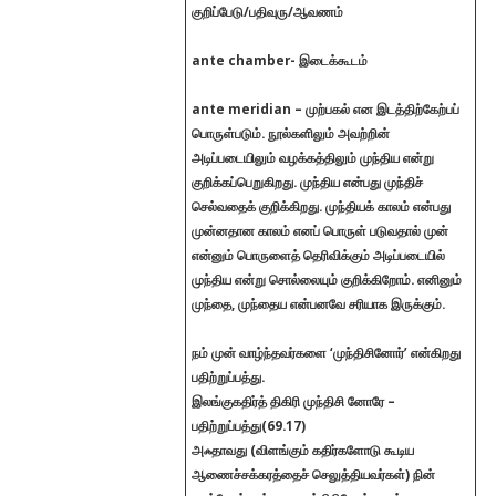
குறிப்பேடு/பதிவுரு/ஆவணம்
ante chamber- இடைக்கூடம்
ante meridian – முற்பகல்
என இடத்திற்கேற்பப்
பொருள்படும்.
நூல்களிலும் அவற்றின்
அடிப்படையிலும் வழக்கத்திலும் முந்திய என்று
குறிக்கப்பெறுகிறது. முந்திய என்பது முந்திச்
செல்வதைக் குறிக்கிறது. முந்தியக் காலம் என்பது
முன்னதான காலம் எனப் பொருள் படுவதால் முன்
என்னும் பொருளைத் தெரிவிக்கும் அடிப்படையில்
முந்திய என்று சொல்லையும் குறிக்கிறோம். எனினும்
முந்தை, முந்தைய என்பனவே சரியாக இருக்கும்.
நம் முன் வாழ்ந்தவர்களை ‘முந்திசினோர்’ என்கிறது
பதிற்றுப்பத்து.
இலங்குகதிர்த் திகிரி முந்திசி னோரே –
பதிற்றுப்பத்து(69.17)
அஃதாவது (விளங்கும் கதிர்களோடு கூடிய
ஆணைச்சக்கரத்தைச் செலுத்தியவர்கள்) நின்