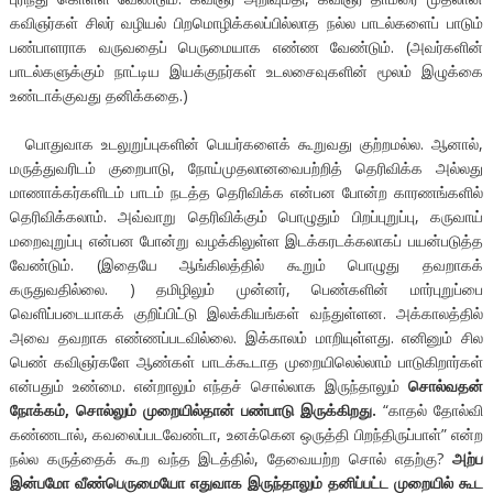
கவிஞர்கள் சிலர் வழியல் பிறமொழிக்கலப்பில்லாத நல்ல பாடல்களைப் பாடும்
பண்பாளராக வருவதைப் பெருமையாக எண்ண வேண்டும். (அவர்களின்
பாடல்களுக்கும் நாட்டிய இயக்குநர்கள் உடலசைவுகளின் மூலம் இழுக்கை
உண்டாக்குவது தனிக்கதை.)
பொதுவாக உடலுறுப்புகளின் பெயர்களைக் கூறுவது குற்றமல்ல. ஆனால்,
மருத்துவரிடம் குறைபாடு, நோய்முதலானவைபற்றித் தெரிவிக்க அல்லது
மாணாக்கர்களிடம் பாடம் நடத்த தெரிவிக்க என்பன போன்ற காரணங்களில்
தெரிவிக்கலாம். அவ்வாறு தெரிவிக்கும் பொழுதும் பிறப்புறுப்பு, கருவாய்
மறைவுறுப்பு என்பன போன்று வழக்கிலுள்ள இடக்கரடக்கலாகப் பயன்படுத்த
வேண்டும். (இதையே ஆங்கிலத்தில் கூறும் பொழுது தவறாகக்
கருதுவதில்லை. ) தமிழிலும் முன்னர், பெண்களின் மார்புறுப்பை
வெளிப்படையாகக் குறிப்பிட்டு இலக்கியங்கள் வந்துள்ளன. அக்காலத்தில்
அவை தவறாக எண்ணப்படவில்லை. இக்காலம் மாறியுள்ளது. எனினும் சில
பெண் கவிஞர்களே ஆண்கள் பாடக்கூடாத முறையிலெல்லாம் பாடுகிறார்கள்
என்பதும் உண்மை. என்றாலும் எந்தச் சொல்லாக இருந்தாலும்
சொல்வதன்
நோக்கம், சொல்லும் முறையில்தான் பண்பாடு இருக்கிறது.
“காதல் தோல்வி
கண்ணடால், கவலைப்படவேண்டா, உனக்கென ஒருத்தி பிறந்திருப்பாள்” என்ற
நல்ல கருத்தைக் கூற வந்த இடத்தில், தேவையற்ற சொல் எதற்கு?
அற்ப
இன்பமோ வீண்பெருமையோ எதுவாக இருந்தாலும் தனிப்பட்ட முறையில் கூட