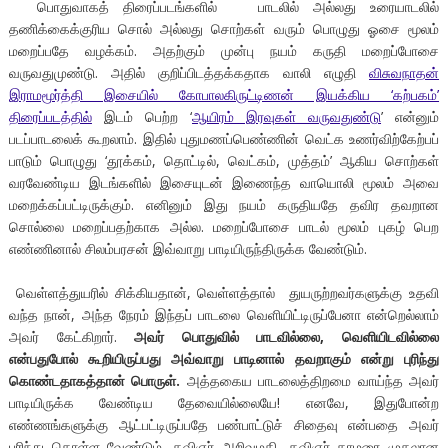
பொதுவாகத் திரைப்படங்களில் பாடலில் அல்லது உரையாடலில்
தணிக்கைக்குரிய சொல் அல்லது சொற்கள் வரும் பொழுது ஓசை மூலம்
மறைப்பதே வழக்கம். அதற்கும் முன்பு நயம் கருதி மறைப்போசை
வருவதுமுண்டு. அதில் குறிப்பிடத்தக்கதாக வாலி எழுதி
விசுவநாதன்
இராமமூர்த்தி இசையில் கோபாலகிருட்டிணன் இயக்கிய ‘கற்பகம்’
திரைப்படத்தில்
இடம் பெற்ற ‘
ஆயிரம் இரவுகள் வருவதுண்டு
’ என்னும்
படப்பாடலைக் கூறலாம். இதில் புதுமணப்பெண்ணின் வெட்க உணர்விற்கேற்பப்
பாடும் பொழுது ‘தூக்கம், தொட்டில், வெட்கம், முத்தம்’ ஆகிய சொற்கள்
வரவேண்டிய இடங்களில் இசையுடன் இணைந்த வாயொலி மூலம் அவை
மறைக்கப்பட்டிருக்கும். எனினும் இது நயம் கருதியதே தவிர தவறான
சொல்லை மறைப்பதற்காக அல்ல. மறைப்போசை பாடல் மூலம் புகழ் பெற
எண்ணினால் சிலம்பரசன் இவ்வாறு பாடியிருந்திருக்க வேண்டும்.
வெள்ளத்துயரில் சிக்கியதான், வெள்ளத்தால் துயருற்றவர்களுக்கு உதவி
வந்த நான், அந்த நேரம் இந்தப் பாடலை வெளியிட்டிருப்பேனா என்றெல்லாம்
அவர் கேட்கிறார்.
அவர் பொதுவில் பாடவில்லை
,
வெளியிடவில்லை
என்பதுபோல் கூறியிருப்பது அவ்வாறு பாடினால் தவறாகும் என்று புரிந்து
கொண்டதாகத்தான் பொருள்.
அத்தகைய பாடலைத்திறமை வாய்ந்த அவர்
பாடியிருக்க வேண்டிய தேவையில்லையே! எனவே, இதுபோன்ற
எண்ணங்களுக்கு ஆட்பட்டிருப்பதே பண்பாட்டுச் சிதைவு என்பதை அவர்
புரிந்து கொள்ள வேண்டும். கவிஞர் அறிவுமதி, கவிஞர் தாமரை முதலான