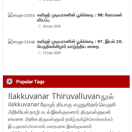
கவிஞர் முடியரசனின் பூங்கொடி : 98: கோமகன்
வியப்பு
20 July 2025
கவிஞர் முடியரசனின் பூங்கொடி : 97. இயல் 20.
பெருநிலக்கிழார் வாழ்த்திய காதை
13 July 2025
Popular Tags
Ilakkuvanar Thiruvalluvan
நூல்
ilakkuvanar
தோழர் தியாகு எழுதுகிறார்
வெருளி
அறிவியல்
தாழி மடல்
இலக்குவனார் திருவள்ளுவன்
வைகை அனிசு
திருவள்ளுவர்
தமிழ்
தமிழ்ச்சொல்லாக்கம்
இ.பு.ஞானப்பிரகாசன்
மறைமலை இலக்குவனார்