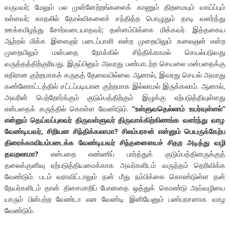
வருபவர்; மேலும் பல முன்னேற்றங்களைக் காணும் திறமையும் வாய்ப்பும்
உள்ளவர்; காதலில் தோல்விகளைச் சந்தித்த பொழுதும் தாடி வளர்த்து
ஊக்கமிழந்து சோர்வடையாதவர்; தன்னம்பிக்கை மிக்கவர். இத்தகைய
ஆற்றல் மிக்க இளைஞர் படைப்பாளி என்ற முறையிலும் கலைஞன் என்ற
முறையிலும் மன்பதை நோக்கில் சிந்திக்காமல் செயல்படுவது
வருத்தத்திற்குரியது. இருப்பினும் அவரது பண்பாடற்ற செயலை மன்பதைக்கு
எதிரான குற்றமாகக் கருதத் தேவையில்லை. ஆனால், இவரது செயல் அவரது
கண்ணோட்டத்தில் சட்டப்படியான குற்றமாக இல்லாமல் இருக்கலாம். ஆனால்,
அவரின் பெற்றோர்க்கும் குடும்பத்திற்கும் இழுக்கு ஏற்படுத்தியுள்ளது
என்பதைக் கருத்தில் கொள்ள வேண்டும்.
“
உள்ளுவதெல்லாம் உயர்வுள்ளல்
”
என்னும் தெய்வப்புலவர் திருவள்ளுவர் திருவாக்கிற்கிணங்க வளர்ந்து வாழ
வேண்டியவர்,
சிறியன சிந்திக்கலாமா?
சிலம்பரசன் என்னும் பெயருக்கேற்ப
திரைக்காவியம்படைக்க வேண்டியவர் சிந்தனையைச் சிதற அடித்து வழி
தவறலாமா?
என்பதை எண்ணிப் பார்த்துக் குடும்பத்தினருக்குத்
தலைக்குனிவு ஏற்படுத்தியமைக்காக அவர்களிடம் வருத்தம் தெரிவிக்க
வேண்டும். படம் வராவிட்டாலும் தன் மீது நம்பிக்கை கொண்டுள்ள தன்
நேயர்களிடம் தான் திசைமாறிப் போனதை ஒத்துக் கொண்டு அவ்வழியை
யாரும் பின்பற்ற வேண்டா என வேண்டி இனியேனும் பண்பரசனாக வாழ
வேண்டும்.