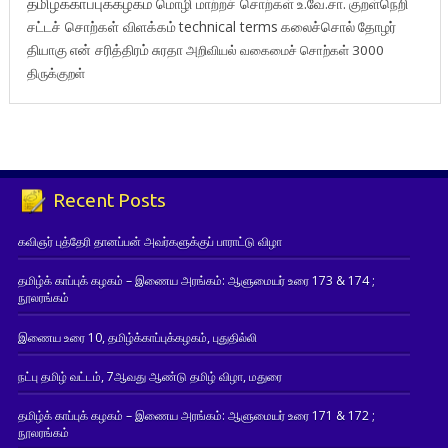
தமிழ்க்காப்புக்கழகம்
மொழி மாற்றச் சொற்கள்
உ.வே.சா.
குறள்நெறி
சட்டச் சொற்கள் விளக்கம்
technical terms
கலைச்சொல்
தோழர்
தியாகு
என் சரித்திரம்
சுரதா
அறிவியல் வகைமைச் சொற்கள் 3000
திருக்குறள்
Recent Posts
கவிஞர் புத்தேரி தானப்பன் அவர்களுக்குப் பாராட்டு விழா
தமிழ்க் காப்புக் கழகம் – இணைய அரங்கம்: ஆளுமையர் உரை 173 & 174 ;
நூலரங்கம்
இணைய உரை 10, தமிழ்க்காப்புக்கழகம், புதுதில்லி
நட்பு தமிழ் வட்டம், 7ஆவது ஆண்டு தமிழ் விழா, மதுரை
தமிழ்க் காப்புக் கழகம் – இணைய அரங்கம்: ஆளுமையர் உரை 171 & 172 ;
நூலரங்கம்