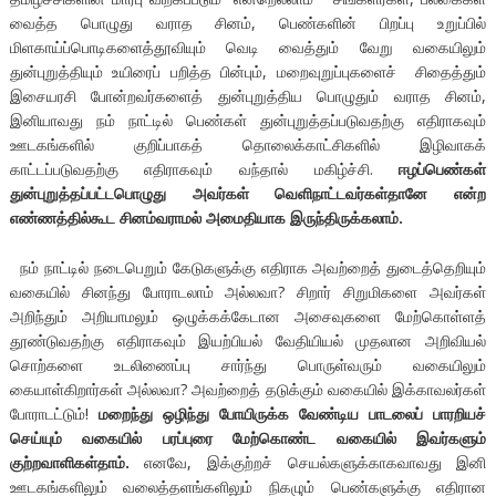
வைத்த பொழுது வராத சினம், பெண்களின் பிறப்பு உறுப்பில்
மிளகாய்ப்பொடிகளைத்தூவியும் வெடி வைத்தும் வேறு வகையிலும்
துன்புறுத்தியும் உயிரைப் பறித்த பின்பும், மறைவுறுப்புகளைச் சிதைத்தும்
இசையரசி போன்றவர்களைத் துன்புறுத்திய பொழுதும் வராத சினம்,
இனியாவது நம் நாட்டில் பெண்கள் துன்புறுத்தப்படுவதற்கு எதிராகவும்
ஊடகங்களில் குறிப்பாகத் தொலைக்காட்சிகளில் இழிவாகக்
காட்டப்படுவதற்கு எதிராகவும் வந்தால் மகிழ்ச்சி.
ஈழப்பெண்கள்
துன்புறுத்தப்பட்டபொழுது அவர்கள் வெளிநாட்டவர்கள்தானே என்ற
எண்ணத்தில்கூட சினம்வராமல் அமைதியாக இருந்திருக்கலாம்.
நம் நாட்டில் நடைபெறும் கேடுகளுக்கு எதிராக அவற்றைத் துடைத்தெறியும்
வகையில் சினந்து போராடலாம் அல்லவா? சிறார் சிறுமிகளை அவர்கள்
அறிந்தும் அறியாமலும் ஒழுக்கக்கேடான அசைவுகளை மேற்கொள்ளத்
தூண்டுவதற்கு எதிராகவும் இயற்பியல் வேதியியல் முதலான அறிவியல்
சொற்களை உடலிணைப்பு சார்ந்து பொருள்வரும் வகையிலும்
கையாள்கிறார்கள் அல்லவா? அவற்றைத் தடுக்கும் வகையில் இக்காவலர்கள்
போராடட்டும்!
மறைந்து ஒழிந்து போயிருக்க வேண்டிய பாடலைப் பாரறியச்
செய்யும் வகையில் பரப்புரை மேற்கொண்ட வகையில் இவர்களும்
குற்றவாளிகள்தாம்.
எனவே, இக்குற்றச் செயல்களுக்காகவாவது இனி
ஊடகங்களிலும் வலைத்தளங்களிலும் நிகழும் பெண்களுக்கு எதிரான