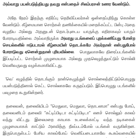
அவ்வாறு பயன்படுத்தியது தவறு என்பதைச் சிலம்பரசன் உணர வேண்டும்.
அதே நேரம் இதற்கு எதிர்ப்பு தெரிவிப்பவர்கள் ஒன்றைப்புரிந்து கொள்ள
வேண்டும். கீழ்மையான சொற்கள் தணிக்கையில் மறைக்கப்பட்ட பின்பு அதை
எழுதிய அல்லது அதனுடன் தொடர்புடைய யாருக்கு எதிராகவும் யாரும்
போராடியதில்லை. அவ்வாறிருக்க
அவரது படங்களைப் புறக்கணிப்பது போன்ற
செயல்களில் ஈடுபடாமல் கீழ்மையின் தொடக்கமே அவர்தான் என்பதுபோல்
போராடுவது ஏனென்றுதான் புரியவில்லை
. பொதுவாகவே திரைப்படங்களில்
இப்படிப்பட்ட சொற்கள் முழுமையாக அல்லது முதலெழுத்துமட்டும் சொல்லி
வெளிவருவது வழக்கமாகிவிட்டது.
‘வெ’ எழுத்தில் தொடங்கும் நான்கெழுத்துச் சொல்லைத்திட்டும்பொழுது
பயன்படுத்தினால் கெட்ட சொல்லாகவே கருதப்படும். இப்பொழுது படங்களில்
பலமுறை கூறுகின்றனர்.
தலைவன், தலைவியிடம் “மெதுவா, மெதுவா, தொடலாமா” என்பது போய்,
தலைவனிடம் தலைவி “கட்டிப்பிடிடா கட்டிப்பிடிடா” எனச் சொல்லும் காலம்
வந்து விட்டது. இலைமறை காயாக உடலைக்காட்டி வந்த நடிககைள்
முழுமையாகக் காட்டும் அளவிற்கு நீலப்படம்போல் படங்கள் வருகின்றன.
இருபொருள்படப் பேசிய காலம்போய் வெளிப்படையாகவே கூசும்வகையில்