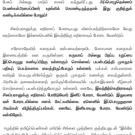
பேசும் அல்லது பாடும் காலம் வந்துவிட்டது.
அப்பொழுதெல்லாம்
பெண்கள்அமைப்பினர் உறங்கிக் கொண்டிருந்ததால் இது குறித்துக்
கண்டிக்கவில்லை போலும்!
சிலம்பரசனுக்கு எதிராகப் போராடியது விளம்பரத்திற்காகவோ வேறு
எதற்காகவோ இல்லையெனில் இவற்றிற்கு எதிராகவும் போராட வேண்டும்.
சரோசாதேவிக் கதைகள் என்பனவற்றைவிட மோசமான கதைகள்
இணையத்தில் உலா வருகின்றன.
கருவாய் அல்லது பிறப்பு உறுப்பை
இப்பொழுது கண்டிப்பிற்கு உள்ளாகும் சொல்லைப் பயன்படுத்தி
முகநூல்
பதிவுப் பெயர்களாக வைத்திருப்போரும் உள்ளனர்
. மக்கள் சார்பாளரான
கவிஞர் பெயருடன்சேர்த்தும் ஒருவர் முகநூல் கணக்கு வைத்துள்ளார்.
அரசியல் தலைவர்களைத் தாக்கும்போர்வையில் படிக்கஇயலாக் கீழ்மைச்
சொற்களைப் பயன்படுத்துவோரும் உள்ளனர். எனவே,
இவற்றிற்கெதிராகவும்
சிலம்பரசனுக்கு எதிராகப் போரிடுவோர் இனிப் போராட வேண்டும்.
இதுவரை
ஏன் போராடவில்லை எனக் கேட்கவில்லை. ஏனெனில் இப்பொழுதுதான
அவர்கள் விழித்திருப்பார்கள். எனவே
,
இனியாவது போராட வேண்டும்
என்கிறோம்.
ஈழத்தில் தமிழ்ப்பெண்கள் மார்பில் சிங்கள முத்திரை குத்தியதுடன் “இங்கே
தமிழச்சிகளின் மார்பு விற்கப்படும்” என்றெல்லாம் சிங்களர்கள், பலகைகள்