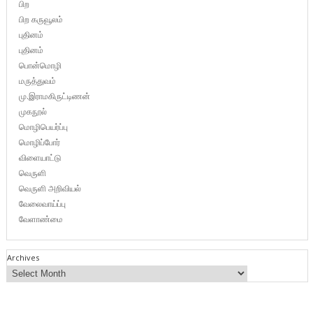
பிற
பிற கருவூலம்
புதினம்
புதினம்
பொன்மொழி
மருத்துவம்
மு.இராமகிருட்டிணன்
முகநூல்
மொழிபெயர்ப்பு
மொழிப்போர்
விளையாட்டு
வெருளி
வெருளி அறிவியல்
வேலைவாய்ப்பு
வேளாண்மை
Archives