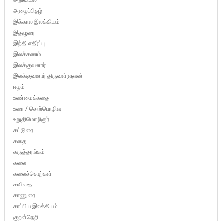
அழைப்பிதழ்
இக்கால இலக்கியம்
இதழுரை
இந்தி எதிர்ப்பு
இலக்கணம்
இலக்குவனார்
இலக்குவனார் திருவள்ளுவன்
ஈழம்
உண்மைக்கதை
உரை / சொற்பொழிவு
உறுதிமொழிஞர்
கட்டுரை
கதை
கருத்தரங்கம்
கலை
கலைச்சொற்கள்
கவிதை
காணுரை
காப்பிய இலக்கியம்
குறள்நெறி