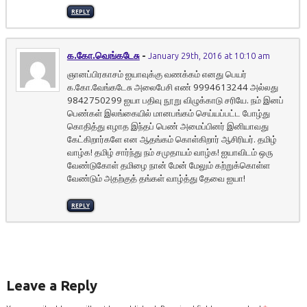
REPLY
க.கோ.வெங்கடேசு
-
January 29th, 2016 at 10:10 am
ஞானப்பிரகாசம் ஐயாவுக்கு வணக்கம் எனது பெயர்
க.கோ.வேங்கடேசு அலைபேசி எண் 9994613244 அல்லது
9842750299 ஐயா பதிவு நூறு விழுக்காடு சரியே. நம் இனப்
பெண்கள் இலங்கையில் மானபங்கம் செய்யப்பட்ட போழ்து
கொதித்து எழாத இந்தப் பெண் அமைப்பினர் இனியாவது
கேட்கிறார்களே என ஆதங்கம் கொள்கிறார் ஆசிரியர். தமிழ்
வாழ்க! தமிழ் சார்ந்து நம் சமுதாயம் வாழ்க! ஐயாவிடம் ஒரு
வேண்டுகோள் தமிழை நான் மேன் மேலும் கற்றுக்கொள்ள
வேண்டும் அதற்குத் தங்கள் வாழ்த்து தேவை ஐயா!
REPLY
Leave a Reply