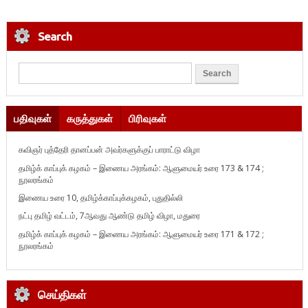
Search
பதிவுகள்
கருத்துகள்
பிரிவுகள்
கவிஞர் புத்தேரி தானப்பன் அவர்களுக்குப் பாராட்டு விழா
தமிழ்க் காப்புக் கழகம் – இணைய அரங்கம்: ஆளுமையர் உரை 173 & 174 ;
நூலரங்கம்
இணைய உரை 10, தமிழ்க்காப்புக்கழகம், புதுதில்லி
நட்பு தமிழ் வட்டம், 7ஆவது ஆண்டு தமிழ் விழா, மதுரை
தமிழ்க் காப்புக் கழகம் – இணைய அரங்கம்: ஆளுமையர் உரை 171 & 172 ;
நூலரங்கம்
செய்திகள்