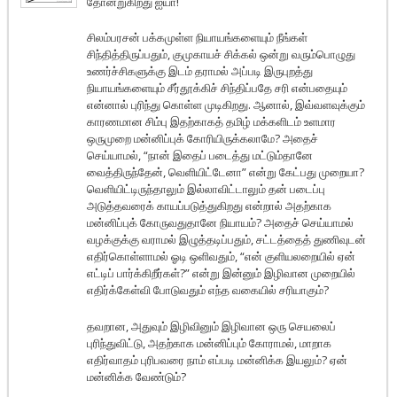
தோன்றுகிறது ஐயா!
சிலம்பரசன் பக்கமுள்ள நியாயங்களையும் நீங்கள்
சிந்தித்திருப்பதும், குமுகாயச் சிக்கல் ஒன்று வரும்பொழுது
உணர்ச்சிகளுக்கு இடம் தராமல் அப்படி இருபுறத்து
நியாயங்களையும் சீர்தூக்கிச் சிந்திப்பதே சரி என்பதையும்
என்னால் புரிந்து கொள்ள முடிகிறது. ஆனால், இவ்வளவுக்கும்
காரணமான சிம்பு இதற்காகத் தமிழ் மக்களிடம் உளமார
ஒருமுறை மன்னிப்புக் கோரியிருக்கலாமே? அதைச்
செய்யாமல், “நான் இதைப் படைத்து மட்டும்தானே
வைத்திருந்தேன், வெளியிட்டேனா” என்று கேட்பது முறையா?
வெளியிட்டிருந்தாலும் இல்லாவிட்டாலும் தன் படைப்பு
அடுத்தவரைக் காயப்படுத்துகிறது என்றால் அதற்காக
மன்னிப்புக் கோருவதுதானே நியாயம்? அதைச் செய்யாமல்
வழக்குக்கு வராமல் இழுத்தடிப்பதும், சட்டத்தைத் துணிவுடன்
எதிர்கொள்ளாமல் ஓடி ஒளிவதும், “என் குளியலறையில் ஏன்
எட்டிப் பார்க்கிறீர்கள்?” என்று இன்னும் இழிவான முறையில்
எதிர்க்கேள்வி போடுவதும் எந்த வகையில் சரியாகும்?
தவறான, அதுவும் இழிவினும் இழிவான ஒரு செயலைப்
புரிந்துவிட்டு, அதற்காக மன்னிப்பும் கோராமல், மாறாக
எதிர்வாதம் புரிபவரை நாம் எப்படி மன்னிக்க இயலும்? ஏன்
மன்னிக்க வேண்டும்?