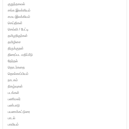
குறுந்தகவல்
சங்க இலக்கியம்
சமய இலக்கியம்
செய்திகள்
செவ்வி / பேட்டி
தமிழறிஞர்கள்
தமிழிசை
திருக்குறள்
திரைப்பட மதிப்பீடு
தேர்தல்
தொடர்கதை
தொல்காப்பியம்
நாடகம்
நிகழ்வுகள்
படங்கள்
பணிமலர்
பண்பாடு
பயணக்கட்டுரை
பாடல்
பாவியம்