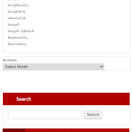
மொழிபெயர்ப்பு
மொழிப்போர்
விளையாட்டு
வெருளி
வெருளி அறிவியல்
வேலைவாய்ப்பு
வேளாண்மை
Archives
Search