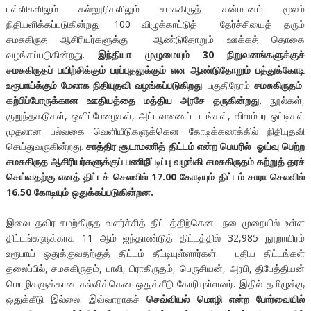
பள்ளிகளிலும் கல்லூரிகளிலும் சமசுகிருத் சன்மானம் மூலம்
நிதியளிக்கப்படுகின்றது. 100 விழுக்காட்டுத் தேர்ச்சியைத் தரும்
சமசுகிருத ஆசிரியர்களுக்கு ஆண்டுதோறும் ஊக்கத் தொகை
வழங்கப்படுகின்றது.
இந்தியா முழுமையும் 30 நிறுவனங்களுக்குச்
சமசுகிருதப் பயிற்சிக்கும் பரப்புதலுக்கும் என ஆண்டுதோறும் பத்துக்கோடி
உரூபாய்க்கும் மேலாக நிதியுதவி வழங்கப்படுகிறது
. பகுதிநேரம்
சமசுகிருதம்
கற்பிப்போருக்கான ஊதியத்தை மத்திய அரசே தருகின்றது.
நூல்கள்,
குறுந்தகடுகள், ஒளிப்பேழைகள், அட்டவணைப் படங்கள், விளம்பர ஒட்டிகள்
முதலான பல்வகை வெளியீடுகளுக்கென கோடிக்கணக்கில் நிதியுதவி
செய்துவருகின்றது.
சாத்திர சூடாமணித் திட்டம் என்ற பெயரில் ஓய்வு பெற்ற
சமசுகிருத ஆசிரியர்களுக்குப் பணிநீட்டிப்பு வழங்கி சமசுகிருதம் கற்றுத் தரச்
செய்வதற்கு எனத் திட்டச் செலவில் 17.00 கோடியும் திட்டம் சாரா செலவில்
16.50 கோடியும் ஒதுக்கப்படுகின்றன.
இவை தவிர சமற்கிருத வளர்ச்சித் திட்டத்திற்கென நடைமுறையில் உள்ள
திட்டங்களுக்காக 11 ஆம் ஐந்தாண்டுத் திட்டத்தில் 32,985 நூறாயிரம்
உரூபாய் ஒதுக்குவதற்குத் திட்டம் தீட்டியுள்ளார்கள். புதிய திட்டங்கள்
தலைப்பில், சமசுகிருதம், பாலி, பிராகிருதம், பெருசியன், அரபி, திபேத்தியன்
மொழிகளுக்கான கல்விக்கென ஒதுக்கீடு கோரியுள்ளனர். இதில் தமிழுக்கு
ஒதுக்கீடு இல்லை. இவ்வாறாகச்
செவ்வியல் மொழி என்ற போர்வையில்