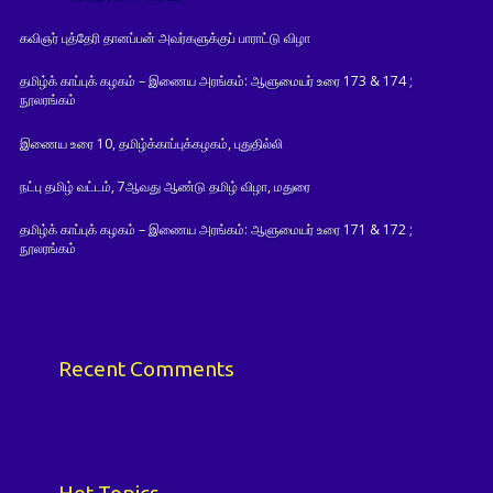
கவிஞர் புத்தேரி தானப்பன் அவர்களுக்குப் பாராட்டு விழா
தமிழ்க் காப்புக் கழகம் – இணைய அரங்கம்: ஆளுமையர் உரை 173 & 174 ;
நூலரங்கம்
இணைய உரை 10, தமிழ்க்காப்புக்கழகம், புதுதில்லி
நட்பு தமிழ் வட்டம், 7ஆவது ஆண்டு தமிழ் விழா, மதுரை
தமிழ்க் காப்புக் கழகம் – இணைய அரங்கம்: ஆளுமையர் உரை 171 & 172 ;
நூலரங்கம்
Recent Comments
Hot Topics