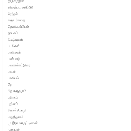
திருக்குறள்
திரைப்பட மதிப்பீடு
தேர்தல்
தொடர்கதை
தொல்காப்பியம்
நாடகம்
நிகழ்வுகள்
படங்கள்
பணிமலர்
பண்பாடு
பயணக்கட்டுரை
பாடல்
பாவியம்
பிற
பிற கருவூலம்
புதினம்
புதினம்
பொன்மொழி
மருத்துவம்
மு.இராமகிருட்டிணன்
முகநூல்