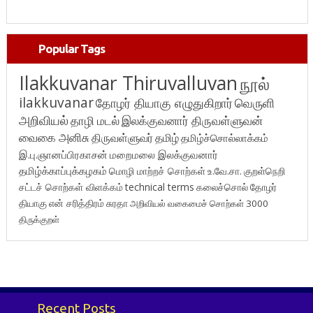
Popular Tags
Ilakkuvanar Thiruvalluvan
நூல்
ilakkuvanar
தோழர் தியாகு எழுதுகிறார்
வெருளி
அறிவியல்
தாழி மடல்
இலக்குவனார் திருவள்ளுவன்
வைகை அனிசு
திருவள்ளுவர்
தமிழ்
தமிழ்ச்சொல்லாக்கம்
இ.பு.ஞானப்பிரகாசன்
மறைமலை இலக்குவனார்
தமிழ்க்காப்புக்கழகம்
மொழி மாற்றச் சொற்கள்
உ.வே.சா.
குறள்நெறி
சட்டச் சொற்கள் விளக்கம்
technical terms
கலைச்சொல்
தோழர்
தியாகு
என் சரித்திரம்
சுரதா
அறிவியல் வகைமைச் சொற்கள் 3000
திருக்குறள்
Recent Posts