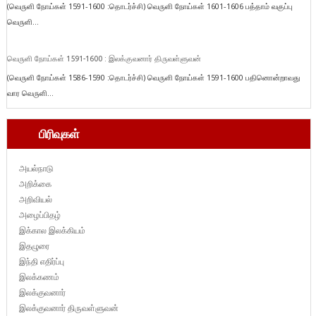
(வெருளி நோய்கள் 1591-1600 :தொடர்ச்சி) வெருளி நோய்கள் 1601-1606 பத்தாம் வகுப்பு
வெருளி...
வெருளி நோய்கள் 1591-1600 : இலக்குவனார் திருவள்ளுவன்
(வெருளி நோய்கள் 1586-1590 :தொடர்ச்சி) வெருளி நோய்கள் 1591-1600 பதினொன்றாவது
வார வெருளி...
பிரிவுகள்
அயல்நாடு
அறிக்கை
அறிவியல்
அழைப்பிதழ்
இக்கால இலக்கியம்
இதழுரை
இந்தி எதிர்ப்பு
இலக்கணம்
இலக்குவனார்
இலக்குவனார் திருவள்ளுவன்