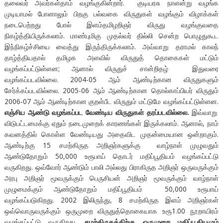
தலைவர் அவர்கள்தாம் வழங்குகின்றார். குடியரசு நாளன்று வழங்க
முடியாமல் போனாலும் பிறகு பல்வகை விருதுகள் வழங்கும் விழாக்கள்
நடைபெற்றது போல் இளம்தமிழறிஞர் விருது வழங்குவதை
நிகழ்த்தியிருக்கலாம். மாண்புமிகு முதல்வர் தில்லி சென்ற பொழுதுகூட
இந்நிகழ்ச்சியை வைத்து இருந்திருக்கலாம். அவ்வாறு தராமல் காலந்
தாழ்த்தியதால் தமிழக அளவில் விருதுத் தொகைகள் மட்டும்
வழங்கப்பட்டுள்ளன; ஆனால் விருதுச் சான்றிதழ் இதுவரை
வழங்கப்படவில்லை. 2004-05 ஆம் ஆண்டிற்கான விருதுகளும்
சேர்க்கப்படவில்லை. 2005-06 ஆம் ஆண்டிற்கான தொல்காப்பியர் விருதும்
2006-07 ஆம் ஆண்டிற்கான குறள்பீட விருதும் மட்டுமே வழங்கப்பட்டுள்ளன.
எஞ்சிய ஆண்டு வழங்கப்பட வேண்டிய விருதுகள் தரப்படவில்லை.
இவ்வாறு
விடுபட்டமைக்கு ஏதும் நடைமுறைக் காரணங்கள் இருக்கலாம். ஆனால், நாம்
கவனத்தில் கொள்ள வேண்டியது அதைவிட முதன்மையான ஒன்றாகும்.
ஆண்டிற்கு 15 சமற்கிருத அறிஞர்களுக்கு வாழ்நாள் முழுவதும்
ஆண்டுதோறும் 50,000 உரூபாய் தொடர் மதிப்பூதியம் வழங்கப்பட்டு
வருகிறது. ஒவ்வோர் ஆண்டும் பாலி அல்லது பிராகிருத அறிஞர் ஒருவருக்கும்
அரபு அறிஞர் மூவருக்கும் பெருசியன் அறிஞர் மூவருக்கும் வாழ்நாள்
முழுமைக்கும் ஆண்டுதோறும் மதிப்பூதியம் 50,000 உரூபாய்
வழங்கப்படுகிறது. 2002 இலிருந்து, 8 சமற்கிருத இளம் அறிஞர்கள்
ஒவ்வொருவருக்கும் ஒருமுறை விருதுத்தொகையாக உரூ1.00 நூறாயிரம்
வழங்கப்பட்டு வருகிறது.
சமற்கிருதத்திற்கு ஒருமுறை மதிப்பூதியமும்