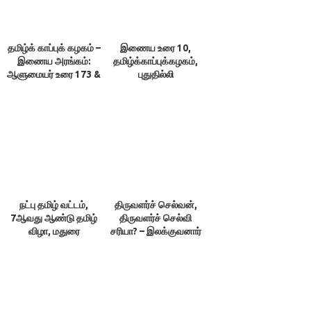
தமிழ்க் காப்புக் கழகம் –
இணைய உரை 10,
இணைய அரங்கம்:
தமிழ்க்காப்புக்கழகம்,
ஆளுமையர் உரை 173 &
புதுதில்லி
174 ; நூலரங்கம்
நட்பு தமிழ் வட்டம்,
திருவளர்ச் செல்வன்,
7ஆவது ஆண்டு தமிழ்
திருவளர்ச் செல்வி
விழா, மதுரை
சரியா? – இலக்குவனார்
திருவள்ளுவன்