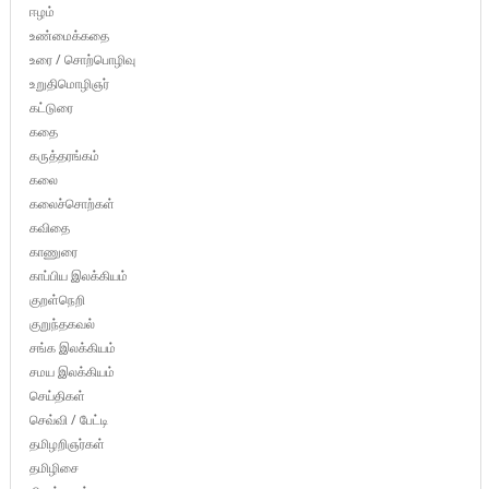
ஈழம்
உண்மைக்கதை
உரை / சொற்பொழிவு
உறுதிமொழிஞர்
கட்டுரை
கதை
கருத்தரங்கம்
கலை
கலைச்சொற்கள்
கவிதை
காணுரை
காப்பிய இலக்கியம்
குறள்நெறி
குறுந்தகவல்
சங்க இலக்கியம்
சமய இலக்கியம்
செய்திகள்
செவ்வி / பேட்டி
தமிழறிஞர்கள்
தமிழிசை