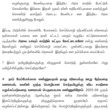
வழங்குமாறு வேண்டியதை இந்திய அரசு காதில் போட்டுக்
கொள்ளவே இல்லை. இதன் மூலம் வீண் எதிர்பார்ப்புகளை வளர்த்துக்
கொண்டு ஏமாற்றம் அடைய வேண்டா என இந்திய அரசு
உணர்த்துகிறது போலும்.
இப்படி அடுக்கிக் கொண்டே போகலாம். செம்மொழி ஏற்பளிப்பால் விளையும்
நன்மைகள் யாவை என நான் உட்படப் பலரும் எழுதிய கட்டுரைகளைப்
படித்தாலே
அவை யாவும் காற்றில் கட்டிய கோட்டைகளோ
என்று எண்ணத்
தோன்றும். எனினும் செம்மொழி மாநாட்டை முன்னிட்டாவது இவற்றை
நிறைவேற்றும் முயற்சிகளில் அரசுகள் இறங்கும் என நம்பிக்கை வைப்போம்.
? இளம் தமிழறிஞர்களுக்கு விருதுகள் கொடுத் துள்ளார்களே. அது
மகிழ்ச்சிக்குரிய செய்திதானே?
#
நாம் மேம்போக்காக எண்ணுவதால் நமது உரிமைக்கு ஊறு நேர்வதை
உணராமல், உலகின் மூத்த மொழியான செந்தமிழுக்கு உரிய சமநிலை
மறுக்கப்படுவதை உணராமல் பெருமையாக எண்ணுகிறோம்
. 2005-06 முதல்
மூன்றாண்டுகளுக்கு ஆண்டிற்கு ஐவர் என்ற அளவில் பதினைந்து
இளம்அறிஞர்களுக்கு விருதுத்தொகை நூறாயிரம் உரூபாய்
வழங்கப்பட்டுள்ளது. இவ்விருதைப் பிற மொழிஅறிஞர்களுக்குக் குடியரசுத்