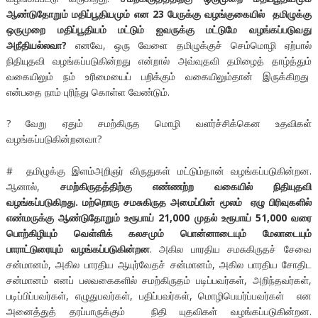
ஆண்டுதோறும் மதிப்பூதியமும் என 23 பேருக்கு வழங்குகையில் தமிழுக்கு
ஒருமுறை மதிப்பூதியம் மட்டும் ஐவருக்கு மட்டுமே வழங்கப்படுவது
அநீதியல்லவா?
எனவே, ஒரு வேளை தமிழுக்குச் செம்மொழி ஏற்பால்
நிதியுதவி வழங்கப்படுகின்றது என்றால் அவ்வுதவி தமிழைத் தாழ்த்தும்
வகையிலும் நம் உரிமையைப் பறிக்கும் வகையிலும்தான் இருக்கிறது
என்பதை நாம் புரிந்து கொள்ள வேண்டும்.
? வேறு ஏதும் சமற்கிருத மொழி வளர்ச்சிக்கென உதவிகள்
வழங்கப்படுகின்றனவா?
# தமிழுக்கு இளம்அறிஞர் விருதுகள் மட்டும்தான் வழங்கப்படுகின்றன.
ஆனால்,
சமற்கிருதத்திற்கு எண்ணற்ற வகையில் நிதியுதவி
வழங்கப்படுகிறது. மற்றொரு சமசுகிருத அமைப்பின் மூலம் ஏழு பிரிவுகளில்
எண்மருக்கு ஆண்டுதோறும் உரூபாய் 21,000 முதல் உரூபாய் 51,000 வரை
பொற்கிழியும் வெள்ளிக் கலசமும் பொன்னாடையும் மேலாடையும்
பாராட்டுரையும் வழங்கப்படுகின்றன
. அகில பாரதிய சமசுகிருதச் சேவை
சன்மானம், அகில பாரதிய ஆயுர்வேதச் சன்மானம், அகில பாரதிய சோதிட
சன்மானம் எனப் பலவகைகளில் சமற்கிருதம் படிப்பவர்கள், அறிந்தவர்கள்,
படிப்பிப்பவர்கள், எழுதுபவர்கள், பதிப்பவர்கள், மொழிபெயர்ப்பவர்கள் என
அனைத்துத் தரப்பாருக்கும் நிதி யுதவிகள் வழங்கப்படுகின்றன.