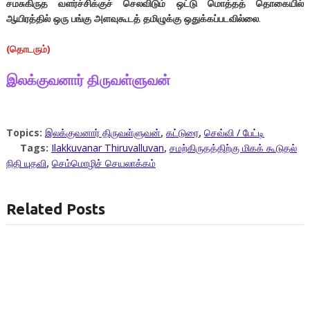
சமசுகிருத வளர்ச்சிக்குச் செலவிடும் ஒட்டு மொத்தத் தொகையில்
ஆயிரத்தில் ஒரு பங்கு அளவுகூடத் தமிழுக்கு ஒதுக்கப்படவில்லை
.
(தொடரும்)
இலக்குவனார்
திருவள்ளுவன்
Topics:
இலக்குவனார் திருவள்ளுவன்
,
கட்டுரை
,
செவ்வி / பேட்டி
Tags:
Ilakkuvanar Thiruvalluvan
,
சமற்கிருதத்திற்கு மிகக் கூடுதல்
நிதி யுதவி
,
செம்மொழிச் செயலாக்கம்
Related Posts