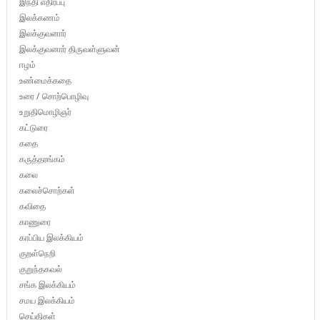
இந்தி எதிர்ப்பு
இலக்கணம்
இலக்குவனார்
இலக்குவனார் திருவள்ளுவன்
ஈழம்
உண்மைக்கதை
உரை / சொற்பொழிவு
உறுதிமொழிஞர்
கட்டுரை
கதை
கருத்தரங்கம்
கலை
கலைச்சொற்கள்
கவிதை
காணுரை
காப்பிய இலக்கியம்
குறள்நெறி
குறுந்தகவல்
சங்க இலக்கியம்
சமய இலக்கியம்
செய்திகள்