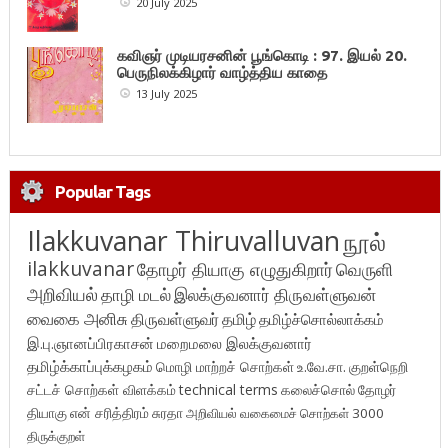
20 July 2025
கவிஞர் முடியரசனின் பூங்கொடி : 97. இயல் 20.
பெருநிலக்கிழார் வாழ்த்திய காதை
13 July 2025
Popular Tags
Ilakkuvanar Thiruvalluvan
நூல்
ilakkuvanar
தோழர் தியாகு எழுதுகிறார்
வெருளி
அறிவியல்
தாழி மடல்
இலக்குவனார் திருவள்ளுவன்
வைகை அனிசு
திருவள்ளுவர்
தமிழ்
தமிழ்ச்சொல்லாக்கம்
இ.பு.ஞானப்பிரகாசன்
மறைமலை இலக்குவனார்
தமிழ்க்காப்புக்கழகம்
மொழி மாற்றச் சொற்கள்
உ.வே.சா.
குறள்நெறி
சட்டச் சொற்கள் விளக்கம்
technical terms
கலைச்சொல்
தோழர்
தியாகு
என் சரித்திரம்
சுரதா
அறிவியல் வகைமைச் சொற்கள் 3000
திருக்குறள்