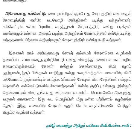
அசோகனது கல்வெட்டு
களை நாம் நோக்கும்போது சேர புத்திரர் என்பதைக்
கேரளபுத்திரர் என்றே வடமொழி அறிஞர்கள் படித்து வந்துள்ளனர்.
கல்வெட்டில் உள்ள பிராமிய எழுத்துகள் சேரலபுத்திரர் என்று படிக்கும்
வண்ணமும் உள்ளன. அதைப் படித்த அறிஞர்கள் கேரளபுத்திரர் என்றே படித்து
வந்ததனால், பிற்கால அறிஞர்களும் கேரளபுத்திரர் என்றே கூறி வந்தனர்.
இதனால் நாம் அறிவதாவது சேரலர் தம்மைக் கேரளரென வழங்கத்
தலைப்பட்ட காலமானது, தமிழ்மொழியானது சிதைந்து மலையாளமாக மாறிய
காலமாயிருக்கலாம். கேரளர் என்னும் சொல்லானது, கி.பி ஏழாம்
நூற்றாண்டிற்குப் பின்தான் மாறிற்று என்று உரைக்கத்தக்க வகையில், கி.பி
பதினோராம் நூற்றாண்டில் வாழ்ந்த பிற்காலச் சோழன் வீரராசேந்திரன் என்னும்
1
அரசனின் கல்வெட்டுகளில் கேரளாந்தகன்
என்றே குறிப்பு உள்ளது. இன்றும்
தென்னாட்டில் சிலர் தங்களது ஊர்களை வடவரிட்ட பெயராலேயே அழைத்து
வருதல் காணலாம். இது வட மொழியின் மீது உள்ள பற்றினால் எழுந்ததே
ஆகும். இந்த வகையில் கேரளம் எனும் சொல் வழக்கினையே பெரிதும்
விரும்பி வழங்கி வந்தனர்.
தமிழ் வரலாற்று அறிஞர் மயிலை சீனி.வேங்கடசாமி
: