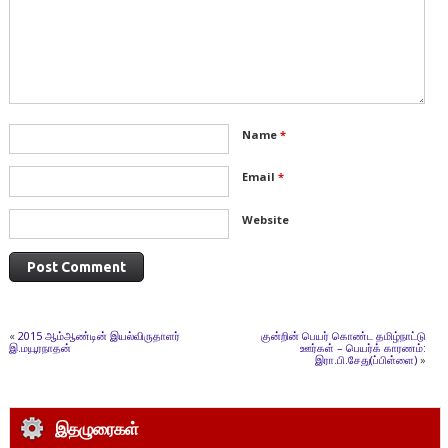
Name
*
Email
*
Website
«
2015 ஆம்ஆண்டின் இயல்விருதாளர்
குன்றின் பெயர் கொண்ட தமிழ்நாட்டு
இ.மயூரநாதன்
ஊர்கள் – பெயர்க் காரணம்:
இரா.பி.சேது(ப்பிள்ளை)
»
இதழுரைகள்