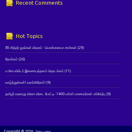
Recent Comments
Hot Topics
85 சித்தர் நூல்கள் விவரம் - பொன்னையா சாமிகள்
(29)
நோக்கம்
(26)
ம.சோ.விக்டர் இணையத்தளம் தொடக்கம்
(11)
வாழ்த்துங்கள்! வளர்கிறோம்!
(9)
தமிழர் வரலாறு வினா விடை போட்டி- 1400 பள்ளி மாணவர்கள் பங்கேற்பு
(9)
Copyright © 2026. அகர முதல