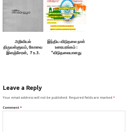
இலக்குவனார்
சனாதனத்தின் சிறப்பை
திருவள்ளுவன்
வெளிப்படுத்துகிறதா? –
இலககுவனார்
திருவள்ளுவன்
அறிவியல்
இந்திய விடுதலை நாள்
திருவள்ளுவம், கோவை
உரையரங்கம் :
இளஞ்சேரன், 7 உ.3.
“விடுதலையானது
கல்வி ஏமம், 4.கேண்மை
இந்தியா!
ஏமம்
அடிமையானது
தமிழ்நாடு?”
Leave a Reply
Your email address will not be published.
Required fields are marked
*
Comment
*