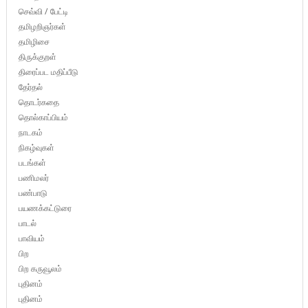
செவ்வி / பேட்டி
தமிழறிஞர்கள்
தமிழிசை
திருக்குறள்
திரைப்பட மதிப்பீடு
தேர்தல்
தொடர்கதை
தொல்காப்பியம்
நாடகம்
நிகழ்வுகள்
படங்கள்
பணிமலர்
பண்பாடு
பயணக்கட்டுரை
பாடல்
பாவியம்
பிற
பிற கருவூலம்
புதினம்
புதினம்