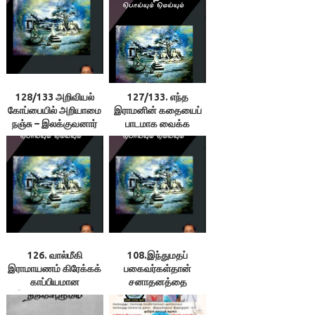
128/133 அறிவியல்
127/133. எந்த
கோப்பையில் அறியாமை
இராமனின் கதையைப்
நஞ்சு – இலக்குவனார்
பாடமாக வைக்க
திருவள்ளுவன்
வேண்டும்? –
இலக்குவனார்
திருவள்ளுவன்
126. வால்மீகி
108.இந்துமதப்
இராமாயணம் கிரேக்கக்
பகைவர்கள்தான்
காப்பியமான
சனாதனத்தை
இலியத்தைத் தழுவி
எதிர்க்கிறார்களா? ++
எழுதப்பட்டது –
109.இராமாயணம்