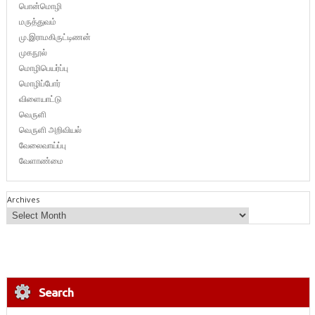
பொன்மொழி
மருத்துவம்
மு.இராமகிருட்டிணன்
முகநூல்
மொழிபெயர்ப்பு
மொழிப்போர்
விளையாட்டு
வெருளி
வெருளி அறிவியல்
வேலைவாய்ப்பு
வேளாண்மை
Archives
Search