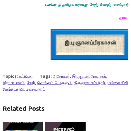
பண்டைத் தமிழக வரலாறு -சேரர்,
சோழர்,
பாண்டியர்
தரவு:
Topics:
கட்டுரை
Tags:
அசோகன்
,
இ.பு.ஞானப்பிரகாசன்
,
இராமாயணம்
,
சேரர்
,
சொல்லும் பொருளும்
,
திருஞான சம்பந்தர்
,
மயிலை சீனி
வேங்கடசாமி
,
மலையாளம்
Related Posts