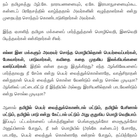
நம் தமிழகத்து ஆர்.கே. நாராயணனையும், ஏ.கே. இராமாநுசனையும்கூட
கன்னடப் பிரதேசத்தில் வாழ்ந்ததால் அவர்களின் எழுத்தாளர்கள் என்று
முறையற்ற சொந்தம் கொண்டாடுகிறார்கள் அவர்கள்.
இந்த ஏமாளித் தமிழக மக்களைப் பார்த்துத்தான் மொழிவெறி, இனவெறி
பிடித்தவர்கள் என்கிறார்கள் சிலர்.
எல்லா இன மக்களும் அவரவர் சொந்த மொழியில்தான் பெயர்வைப்பார்கள்,
பேசுவார்கள், பாடுவார்கள், கவிதை கதை முதலிய இலக்கியங்களை
வளர்ப்பார்கள்
. இதில் என்ன தவறு இருக்கிறது? எந்த ஆங்கிலேயனைப்
பார்த்தாவது நீ சேம்சு என்று பெயர் வைத்துக்கொள்ளாதே, வாஞ்சிநாதன்
என்றுதான் பெயர் வைத்துக் கொள்ள வேண்டும் என்று சொல்ல முடியுமா?
ஆங்கிலப் பாட்டைவிட்டு நீ இந்தியில் அல்லது இரசியனில்தான் பாடவேண்டும்
என்று சொல்ல முடியுமா?
ஆனால்
தமிழில் பெயர் வைத்துக்கொண்டால் மட்டும், தமிழில் பேசினால்
மட்டும், தமிழில் பாடு என்று கேட்டால் மட்டும் அது குறுகிய மொழி வெறியாம்
.
இப்படிப் பட்டவர்களைப் பக்கத்திலுள்ள பெங்களூருக்கோ மைசூருக்கோ
அனுப்பினால் போதும், நீ உன் மொழியில் (அங்கே கன்னடம்) பேசாதே,
பாடாதே, பெயர் வைத்துக் கொள்ளாதே என்றால் போதும், தப்பித்தோம்