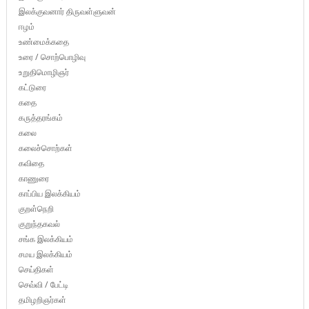
இலக்குவனார் திருவள்ளுவன்
ஈழம்
உண்மைக்கதை
உரை / சொற்பொழிவு
உறுதிமொழிஞர்
கட்டுரை
கதை
கருத்தரங்கம்
கலை
கலைச்சொற்கள்
கவிதை
காணுரை
காப்பிய இலக்கியம்
குறள்நெறி
குறுந்தகவல்
சங்க இலக்கியம்
சமய இலக்கியம்
செய்திகள்
செவ்வி / பேட்டி
தமிழறிஞர்கள்