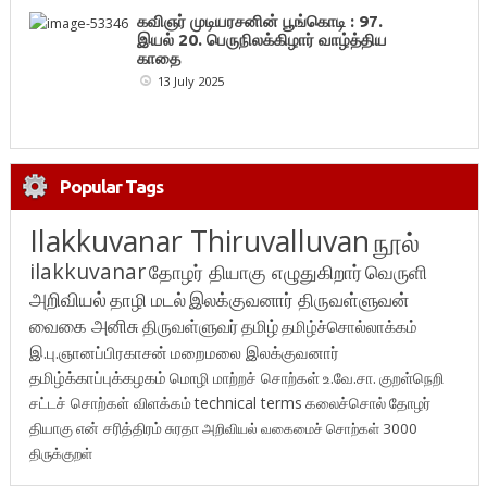
கவிஞர் முடியரசனின் பூங்கொடி : 97.
இயல் 20. பெருநிலக்கிழார் வாழ்த்திய
காதை
13 July 2025
Popular Tags
Ilakkuvanar Thiruvalluvan
நூல்
ilakkuvanar
தோழர் தியாகு எழுதுகிறார்
வெருளி
அறிவியல்
தாழி மடல்
இலக்குவனார் திருவள்ளுவன்
வைகை அனிசு
திருவள்ளுவர்
தமிழ்
தமிழ்ச்சொல்லாக்கம்
இ.பு.ஞானப்பிரகாசன்
மறைமலை இலக்குவனார்
தமிழ்க்காப்புக்கழகம்
மொழி மாற்றச் சொற்கள்
உ.வே.சா.
குறள்நெறி
சட்டச் சொற்கள் விளக்கம்
technical terms
கலைச்சொல்
தோழர்
தியாகு
என் சரித்திரம்
சுரதா
அறிவியல் வகைமைச் சொற்கள் 3000
திருக்குறள்