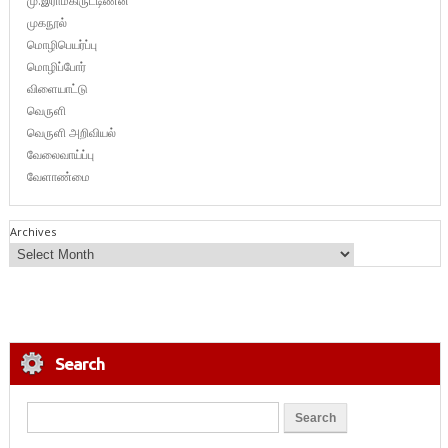
மு.இராமகிருட்டிணன்
முகநூல்
மொழிபெயர்ப்பு
மொழிப்போர்
விளையாட்டு
வெருளி
வெருளி அறிவியல்
வேலைவாய்ப்பு
வேளாண்மை
Archives
Search