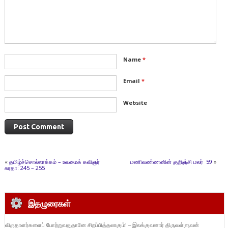
Name
*
Email
*
Website
«
தமிழ்ச்சொல்லாக்கம் – உவமைக் கவிஞர்
மணிவண்ணனின் குறிஞ்சி மலர் 59
»
சுரதா: 245 – 255
இதழுரைகள்
விருதாளர்களைப் போற்றுவதுதானே சிறப்பித்தலாகும்! – இலக்குவனார் திருவள்ளுவன்