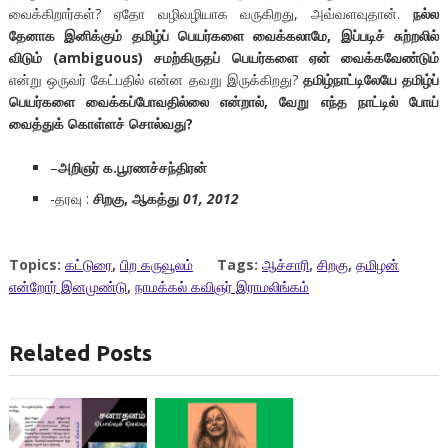
வைக்கிறார்கள்? ஏதோ வழிவழியாக வருகிறது, அவ்வளவுதான்.
நல்ல
தேனாக இனிக்கும் தமிழ்ப் பெயர்களை வைக்கலாமே, இப்படிச் சுற்றலில்
விடும் (ambiguous) சமற்கிருதப் பெயர்களை ஏன் வைக்கவேண்டும்
என்று ஒருவர் கேட்பதில் என்ன தவறு இருக்கிறது?
தமிழ்நாட்டிலேயே தமிழ்ப்
பெயர்களை வைக்கப்போவதில்லை என்றால், வேறு எந்த நாட்டில் போய்
வைத்துக் கொள்ளச் சொல்வது?
–
அறிஞர் க.பூரணச்சந்திரன்
-தரவு :
சிறகு, ஆகத்து
01, 2012
Topics:
கட்டுரை
,
பிற கருவூலம்
Tags:
ஆச்சாரி
,
சிறகு
,
தமிழன்
என்றோர் இனமுண்டு
,
நாமக்கல் கவிஞர் இராமலிங்கம்
Related Posts