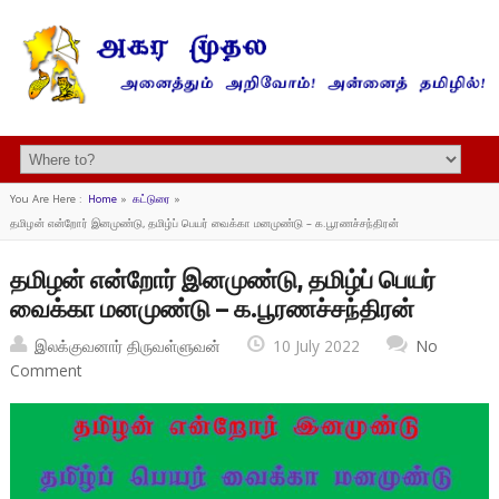
You Are Here :
Home
»
கட்டுரை
»
தமிழன் என்றோர் இனமுண்டு, தமிழ்ப் பெயர் வைக்கா மனமுண்டு – க.பூரணச்சந்திரன்
தமிழன் என்றோர் இனமுண்டு, தமிழ்ப் பெயர்
வைக்கா மனமுண்டு – க.பூரணச்சந்திரன்
இலக்குவனார் திருவள்ளுவன்
10 July 2022
No
Comment