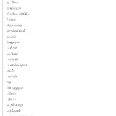
தமிழிசை
திருக்குறள்
திரைப்பட மதிப்பீடு
தேர்தல்
தொடர்கதை
தொல்காப்பியம்
நாடகம்
நிகழ்வுகள்
படங்கள்
பணிமலர்
பண்பாடு
பயணக்கட்டுரை
பாடல்
பாவியம்
பிற
பிற கருவூலம்
புதினம்
புதினம்
பொன்மொழி
மருத்துவம்