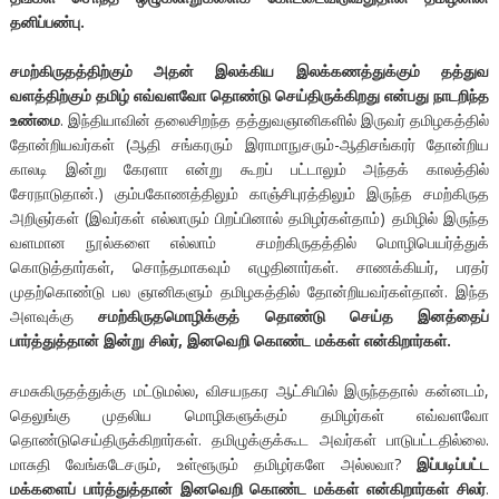
தனிப்பண்பு.
சமற்கிருதத்திற்கும் அதன் இலக்கிய இலக்கணத்துக்கும் தத்துவ
வளத்திற்கும் தமிழ் எவ்வளவோ தொண்டு செய்திருக்கிறது என்பது நாடறிந்த
உண்மை
. இந்தியாவின் தலைசிறந்த தத்துவஞானிகளில் இருவர் தமிழகத்தில்
தோன்றியவர்கள் (ஆதி சங்கரரும் இராமாநுசரும்-ஆதிசங்கரர் தோன்றிய
காலடி இன்று கேரளா என்று கூறப் பட்டாலும் அந்தக் காலத்தில்
சேரநாடுதான்.) கும்பகோணத்திலும் காஞ்சிபுரத்திலும் இருந்த சமற்கிருத
அறிஞர்கள் (இவர்கள் எல்லாரும் பிறப்பினால் தமிழர்கள்தாம்) தமிழில் இருந்த
வளமான நூல்களை எல்லாம் சமற்கிருதத்தில் மொழிபெயர்த்துக்
கொடுத்தார்கள், சொந்தமாகவும் எழுதினார்கள். சாணக்கியர், பரதர்
முதற்கொண்டு பல ஞானிகளும் தமிழகத்தில் தோன்றியவர்கள்தான். இந்த
அளவுக்கு
சமற்கிருதமொழிக்குத் தொண்டு செய்த இனத்தைப்
பார்த்துத்தான் இன்று சிலர், இனவெறி கொண்ட மக்கள் என்கிறார்கள்.
சமசுகிருதத்துக்கு மட்டுமல்ல, விசயநகர ஆட்சியில் இருந்ததால் கன்னடம்,
தெலுங்கு முதலிய மொழிகளுக்கும் தமிழர்கள் எவ்வளவோ
தொண்டுசெய்திருக்கிறார்கள். தமிழுக்குக்கூட அவர்கள் பாடுபட்டதில்லை.
மாசுதி வேங்கடேசரும், உள்ளூரும் தமிழர்களே அல்லவா?
இப்படிப்பட்ட
மக்களைப் பார்த்துத்தான் இனவெறி கொண்ட மக்கள் என்கிறார்கள் சிலர்
.