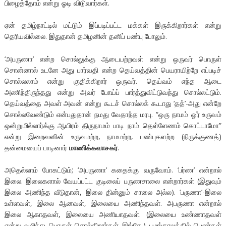
பிழைத்தோம் என்று ஓடி விடுவார்கள்.
ஏன் தமிழ்நாட்டில் மட்டும் இப்படிப்பட்ட மக்கள் இருக்கிறார்கள் என்று
தெரியவில்லை. இதுதான் தமிழனின் தனிப் பண்பு போலும்.
‘அபருணா’ என்ற சொல்லுக்கு ஆடையற்றவள் என்று ஒருவர் பொருள்
சொன்னால் உடனே அது பார்வதி என்ற தெய்வத்தின் பெயராயிற்றே எப்படிச்
சொல்லலாம் என்று குதிக்கிறார் ஒருவர். தெய்வம் எந்த ஆடை
அணிந்திருந்தது என்று அவர் போய்ப் பார்த்துவிட்டுவந்து சொல்லட்டும்.
தெய்வத்தை அவள் அவன் என்று கூடச் சொல்லக் கூடாது ‘தத்’-அது என்றே
சொல்லவேண்டும் என்பதுதான் நமது வேதாந்த மரபு. “ஒரு நாமம் ஓர் உருவம்
ஒன்றுமில்லார்க்கு ஆயிரம் திருநாமம் பாடி நாம் தெள்ளேணம் கொட்டாமோ”
என்று இறைவனின் உருவமற்ற, நாமமற்ற, பண்புகளற்ற (நிருக்குணத்)
தன்மையைப் பாடினார்
மாணிக்கவாசகர்
.
அதெல்லாம் போகட்டும்; ‘அபருணா’ கதைக்கு வருவோம். ‘பர்ண’ என்றால்
இலை. இலைகளால் வேயப்பட்ட குடிலைப் பருணசாலை என்றார்கள் (இதுவும்
இலை அணிந்த வீடுதான், இலை தின்னும் சாலை அல்ல). ‘பருணா’-இலை
உள்ளவள், இலை ஆனவள், இலையை அணிந்தவள். அபருணா என்றால்
இலை ஆகாதவள், இலையை அணியாதவள். (இலையை உண்ணாதவள்
என்று வலிந்து பொருள் சொல்கிறார்கள் இங்கே.) பழங்காலத்தில் பெண்கள்