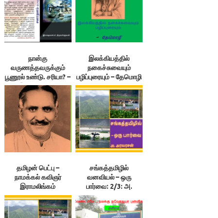
நான்கு
இலக்கியத்தில்
வருணத்தவருக்கும்
நகைச்சுவையும்
பூணூல் உண்டு. சரியா? –
பழிப்புரையும் – தேமொழி
இலக்குவனார்
திருவள்ளுவன்
தமிழன் பெட்பு –
சங்கத்தமிழில்
நாமக்கல் கவிஞர்
வனவியல் – ஒரு
இராமலிங்கம்
பார்வை: 2/3: அ.
அரவரசன்