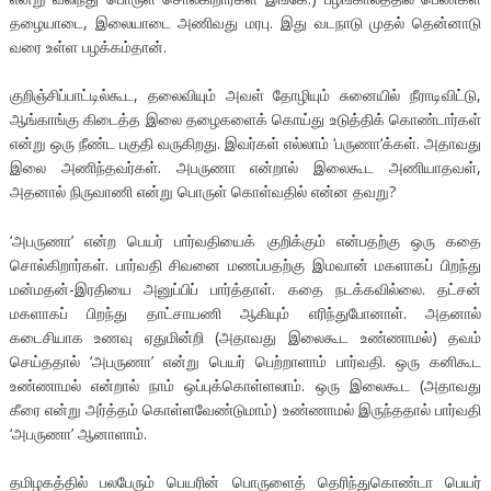
தழையாடை, இலையாடை அணிவது மரபு. இது வடநாடு முதல் தென்னாடு
வரை உள்ள பழக்கம்தான்.
குறிஞ்சிப்பாட்டில்கூட, தலைவியும் அவள் தோழியும் சுனையில் நீராடிவிட்டு,
ஆங்காங்கு கிடைத்த இலை தழைகளைக் கொய்து உடுத்திக் கொண்டார்கள்
என்று ஒரு நீண்ட பகுதி வருகிறது. இவர்கள் எல்லாம் ‘பருணா‘க்கள். அதாவது
இலை அணிந்தவர்கள். அபருணா என்றால் இலைகூட அணியாதவள்,
அதனால் நிருவாணி என்று பொருள் கொள்வதில் என்ன தவறு?
‘அபருணா’ என்ற பெயர் பார்வதியைக் குறிக்கும் என்பதற்கு ஒரு கதை
சொல்கிறார்கள். பார்வதி சிவனை மணப்பதற்கு இமவான் மகளாகப் பிறந்து
மன்மதன்-இரதியை அனுப்பிப் பார்த்தாள். கதை நடக்கவில்லை. தட்சன்
மகளாகப் பிறந்து தாட்சாயணி ஆகியும் எரிந்துபோனாள். அதனால்
கடைசியாக உணவு ஏதுமின்றி (அதாவது இலைகூட உண்ணாமல்) தவம்
செய்ததால் ‘அபருணா’ என்று பெயர் பெற்றாளாம் பார்வதி. ஒரு கனிகூட
உண்ணாமல் என்றால் நாம் ஒப்புக்கொள்ளலாம். ஒரு இலைகூட (அதாவது
கீரை என்று அர்த்தம் கொள்ளவேண்டுமாம்) உண்ணாமல் இருந்ததால் பார்வதி
‘அபருணா’ ஆனாளாம்.
தமிழகத்தில் பலபேரும் பெயரின் பொருளைத் தெரிந்துகொண்டா பெயர்