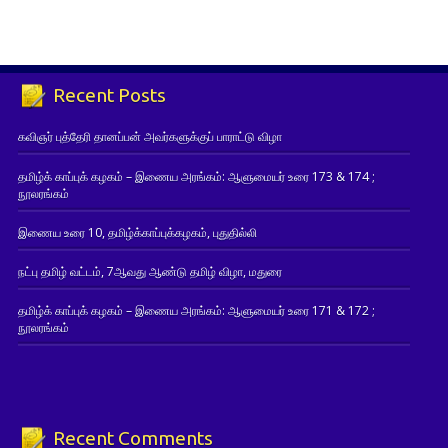
Recent Posts
கவிஞர் புத்தேரி தானப்பன் அவர்களுக்குப் பாராட்டு விழா
தமிழ்க் காப்புக் கழகம் – இணைய அரங்கம்: ஆளுமையர் உரை 173 & 174 ;
நூலரங்கம்
இணைய உரை 10, தமிழ்க்காப்புக்கழகம், புதுதில்லி
நட்பு தமிழ் வட்டம், 7ஆவது ஆண்டு தமிழ் விழா, மதுரை
தமிழ்க் காப்புக் கழகம் – இணைய அரங்கம்: ஆளுமையர் உரை 171 & 172 ;
நூலரங்கம்
Recent Comments