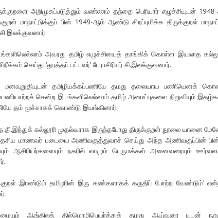
ருக்குறளை அறிமுகப்படுத்தும் வண்ணம் தந்தை பெரியார் எழுச்சியுடன் 1948
குறள் மாநாட்டுக்குப் பின் 1949-ஆம் ஆண்டு சிறப்புமிக்க திருக்குறள் மாநா
 சி.இலக்குவனார்.
ங்களிலெல்லாம் அவரது தமிழ் எழுச்சியைத் தாங்கிக் கொள்ள இயலாத கல்லூ
ீக்கம் செய்து ‘துரத்தப் பட்டவர்’ பேராசிரியர் சி.இலக்குவனார்.
் மனவுறுதியுடன் தமிழியக்கப்பணியே தமது தலையாய பணியெனக் கொண
ம்பணியாற்றச் சென்ற இடங்களிலெல்லாம் தமிழ் அமைப்புகளை நிறுவியும் இதழ
பணியே தம் மூச்சாகக் கொண்டு இயங்கினார்.
.தி.இந்துக் கல்லூரி முதல்வராக இருந்தபோது திருக்குறள் நூலை யானை மேலே
 தேசிய மாணவர் படையை அணிவகுத்துவரச் செய்து அந்த அணிவகுப்பின் பின
் ஆசிரியர்களையும் நகரில் வாழும் பெருமக்கள் அனைவரையும் ஊர்வல
்.
க்குறள் இரண்டும் தமிழரின் இரு கண்களாகக் கருதிப் போற்ற வேண்டும்’ என்
்.
ழுமையும் ஆங்கிலத் தில்மொழிபெயர்த்துத் தமது ஆய்வுரை யுடன் நூ