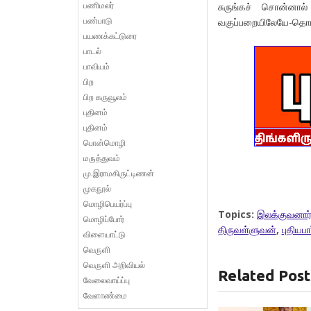
பணிமலர்
சுருங்கச் சொன்னால
பண்பாடு
வகுப்பறையிலேயே-தொடங
பயணக்கட்டுரை
பாடல்
பாவியம்
பிற
பிற கருவூலம்
புதினம்
புதினம்
பொன்மொழி
மருத்துவம்
மு.இராமகிருட்டிணன்
முகநூல்
மொழிபெயர்ப்பு
Topics:
இலக்குவனார்
மொழிப்போர்
திருவள்ளுவன்
,
புதியப
விளையாட்டு
வெருளி
வெருளி அறிவியல்
Related Post
வேலைவாய்ப்பு
வேளாண்மை