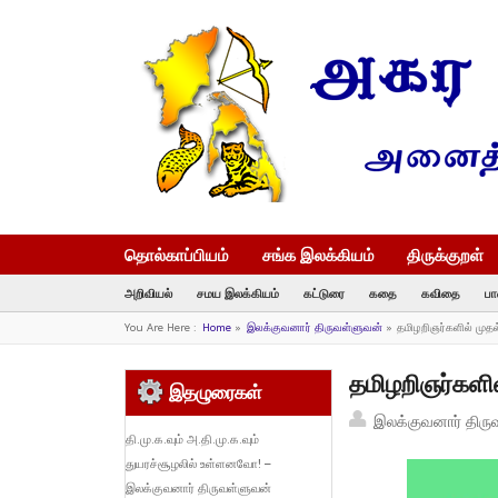
தொல்காப்பியம்
சங்க இலக்கியம்
திருக்குறள்
அறிவியல்
சமய இலக்கியம்
கட்டுரை
கதை
கவிதை
பா
You Are Here :
Home
»
இலக்குவனார் திருவள்ளுவன்
»
தமிழறிஞர்களில் முத
தமிழறிஞர்களில
இதழுரைகள்
இலக்குவனார் திரு
தி.மு.க.வும் அ.தி.மு.க.வும்
துயரச்சூழலில் உள்ளனவோ! –
இலக்குவனார் திருவள்ளுவன்