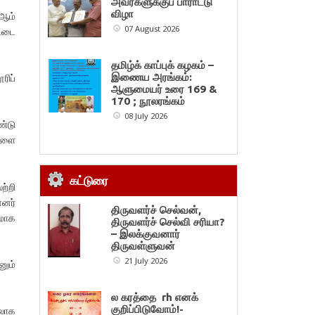
அவர்களுக்குப் பாராட்டு
விழா
-ஆம்
07 August 2026
ட்டை
தமிழ்க் காப்புக் கழகம் –
இணைய அரங்கம்:
ரிப்
ஆளுமையர் உரை 169 &
170 ; நூலரங்கம்
08 July 2026
்டு
்களை
கட்டுரை
ற்றி
்னர்
திருவளர்ச் செல்வன்,
மாக
திருவளர்ச் செல்வி சரியா?
– இலக்குவனார்
திருவள்ளுவன்
21 July 2026
னும்
ல கரத்தை rh எனக்
குறிப்பிடுவோம்!-
லாக