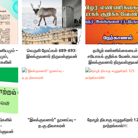
ினியமும் –
வெருளி நோய்கள் 689-693:
தமிழர் எண்ணிக்கையைச்
மும்,
இலக்குவனார் திருவள்ளுவன்
சரியாகக் குறிக்க வேண்டாவா
ர்களின்
இலக்குவனார் திருவள்ளுவன்
ம். –
விசவனூர் வே. தளபதி
ள்ளுவன்
திகளில்
“இலக்குவனார்” நூலாய்வு –
தோழர் தியாகு எழுதுகிறார் 12
ை-
த.கு.திவாகரன்
நாற்றங்கால்￼
ள்ளுவன்