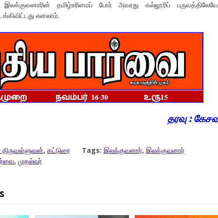
் இலக்குவனாரின் தமிழ்உரிமைப் போர் அவரது கல்லூரிப் பருவத்திலேய
்கிவிட்டது எனலாம்.
தரவு : கேச
 திருவள்ளுவன்
,
கட்டுரை
Tags:
இலக்குவனார்
,
இலக்குவனார்
ார்வை
,
முதல்வர்
s