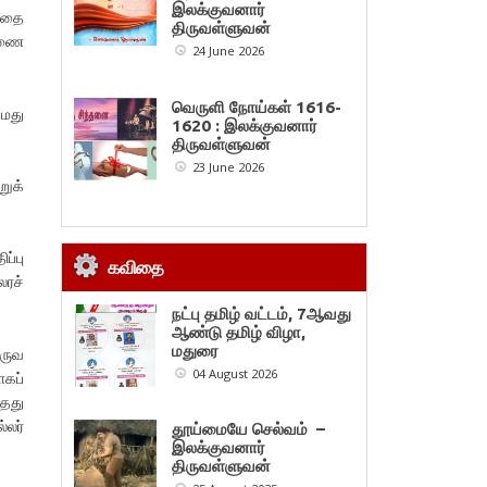
இலக்குவனார்
்தை
திருவள்ளுவன்
ுணை
24 June 2026
வெருளி நோய்கள் 1616-
தமது
1620 : இலக்குவனார்
திருவள்ளுவன்
23 June 2026
றுக்
ப்பு
கவிதை
லரச்
நட்பு தமிழ் வட்டம், 7ஆவது
ஆண்டு தமிழ் விழா,
மதுரை
பருவ
04 August 2026
கப்
்தது
்லர்
தூய்மையே செல்வம் –
இலக்குவனார்
திருவள்ளுவன்