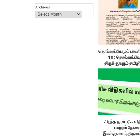
Archives
தொல்காப்பியமும் பாண
10 : தொல்காப்பிய
திருக்குறளும் தமிழ
இரண்டு கண்களாகு
இலக்குவனார் திருவ
சிறந்த நூல் பரிசு வி
மாற்றம் தேவ
இலக்குவனார்திருவ