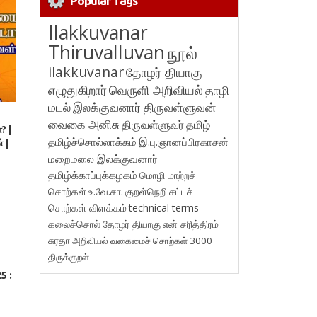
Popular Tags
Ilakkuvanar
Thiruvalluvan
நூல்
ilakkuvanar
தோழர் தியாகு
எழுதுகிறார்
வெருளி அறிவியல்
தாழி
மடல்
இலக்குவனார் திருவள்ளுவன்
வைகை அனிசு
திருவள்ளுவர்
தமிழ்
? |
தமிழ்ச்சொல்லாக்கம்
இ.பு.ஞானப்பிரகாசன்
 |
மறைமலை இலக்குவனார்
தமிழ்க்காப்புக்கழகம்
மொழி மாற்றச்
சொற்கள்
உ.வே.சா.
குறள்நெறி
சட்டச்
சொற்கள் விளக்கம்
technical terms
கலைச்சொல்
தோழர் தியாகு
என் சரித்திரம்
சுரதா
அறிவியல் வகைமைச் சொற்கள் 3000
திருக்குறள்
5 :