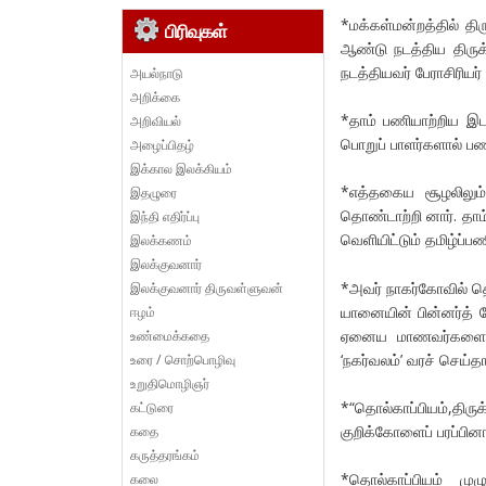
*மக்கள்மன்றத்தில் தி
பிரிவுகள்
ஆண்டு நடத்திய திருக்
நடத்தியவர் பேராசிரியர்
அயல்நாடு
அறிக்கை
*தாம் பணியாற்றிய இட
அறிவியல்
பொறுப் பாளர்களால் பணிந
அழைப்பிதழ்
இக்கால இலக்கியம்
*எத்தகைய சூழலிலும
இதழுரை
தொண்டாற்றி னார். தா
இந்தி எதிர்ப்பு
வெளியிட்டும் தமிழ்ப்
இலக்கணம்
இலக்குவனார்
*அவர் நாகர்கோவில் தெ
இலக்குவனார் திருவள்ளுவன்
யானையின் பின்னர்த்
ஈழம்
ஏனைய மாணவர்களையும
உண்மைக்கதை
‘நகர்வலம்’ வரச் செய்தார
உரை / சொற்பொழிவு
உறுதிமொழிஞர்
*“தொல்காப்பியம்,திரு
கட்டுரை
குறிக்கோளைப் பரப்பினார
கதை
கருத்தரங்கம்
*தொல்காப்பியம் மு
கலை