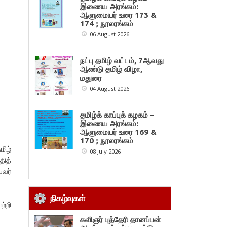
இணைய அரங்கம்:
ஆளுமையர் உரை 173 &
174 ; நூலரங்கம்
06 August 2026
நட்பு தமிழ் வட்டம், 7ஆவது
ஆண்டு தமிழ் விழா,
மதுரை
04 August 2026
தமிழ்க் காப்புக் கழகம் –
இணைய அரங்கம்:
ஆளுமையர் உரை 169 &
170 ; நூலரங்கம்
மிழ்
08 July 2026
தித்
யவர்
நிகழ்வுகள்
ற்றி
கவிஞர் புத்தேரி தானப்பன்