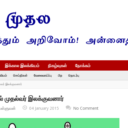
இக்கால இலக்கியம்
நிகழ்வுகள்
நோக்கம்
வியம்
செய்திகள்
வேலைவாய்ப்பு
பிற
தொடர்பு
ல்வர் இலக்குவனார்
் முதல்வர் இலக்குவனார்
வள்ளுவன்
04 January 2015
No Comment