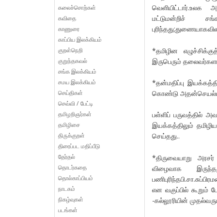
வெளியிட்டார்.உலக 
கலைச்சொற்கள்
மட்டுமன்றிச் ச
கவிதை
புரிந்தது;துணையாகவிள
காணுரை
காப்பிய இலக்கியம்
குறள்நெறி
*தமிழின எழுச்சிக்க
குறுந்தகவல்
இருபெரும் தலைவர்களா
சங்க இலக்கியம்
சமய இலக்கியம்
*தன்மதிப்பு இயக்கத்த
செய்திகள்
கொண்டு அதன்செயல்பாட
செவ்வி / பேட்டி
தமிழறிஞர்கள்
பள்ளிப் பருவத்தில் அ
தமிழிசை
இயக்கத்திலும் தமிழி
திருக்குறள்
செய்தது..
திரைப்பட மதிப்பீடு
தேர்தல்
*திருவையாறு அரசர் க
தொடர்கதை
விழைவாக இருந்தத
தொல்காப்பியம்
பணிபுரிந்தபி.சா.சுப
நாடகம்
என வகுப்பில் கூறும் 
நிகழ்வுகள்
-கல்லூரியின் முதல்வர
படங்கள்