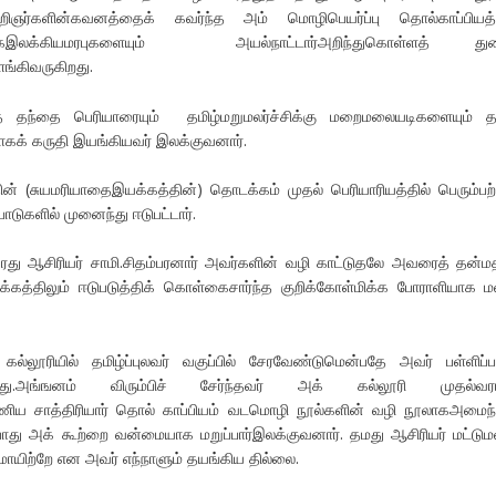
அறிஞர்களின்கவனத்தைக் கவர்ந்த அம் மொழிபெயர்ப்பு தொல்காப்பியத
ங்கஇலக்கியமரபுகளையும் அயல்நாட்டார்அறிந்துகொள்ளத் த
ங்கிவருகிறது.
ுத் தந்தை பெரியாரையும் தமிழ்மறுமலர்ச்சிக்கு மறைமலையடிகளையும் 
கக் கருதி இயங்கியவர் இலக்குவனார்.
ின் (சுயமரியாதைஇயக்கத்தின்) தொடக்கம் முதல் பெரியாரியத்தில் பெரும்பற்
ுகளில் முனைந்து ஈடுபட்டார்.
வரது ஆசிரியர் சாமி.சிதம்பரனார் அவர்களின் வழி காட்டுதலே அவரைத் தன்மதி
யக்கத்திலும் ஈடுபடுத்திக் கொள்கைசார்ந்த குறிக்கோள்மிக்க போராளியாக ம
ல்லூரியில் தமிழ்ப்புலவர் வகுப்பில் சேரவேண்டுமென்பதே அவர் பள்ளிப்
ு.அங்ஙனம் விரும்பிச் சேர்ந்தவர் அக் கல்லூரி முதல்வரா
்பிரமணிய சாத்திரியார் தொல் காப்பியம் வடமொழி நூல்களின் வழி நூலாகஅமைந
போது அக் கூற்றை வன்மையாக மறுப்பார்இலக்குவனார். தமது ஆசிரியர் மட்டுமல
ுமாயிற்றே என அவர் எந்நாளும் தயங்கிய தில்லை.