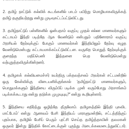
2. தமிழ் நாட்டுக் கல்விக் கூடங்களில் பாடம் பயிற்று மொழியாகவிருக்கத்
தமிழ் தகுதியற்றது என்று முடிவுகட்டப்பட்டுவிட்டது.
3. தமிழ்நாட்டுப் பள்ளிகளில் ஒன்பதாம் வகுப்பு முதல் எல்லா மாணவர்களும்
கட்டாயம் இந்தி படித்தே ஆக வேண்டும் என்பதும் பதினோராம் வகுப்பு
அரசியல் தேர்வுக்குப் போகும் மாணவர்கள் இந்தியிலும் தேர்வு எழுத
வேண்டுமென்பது கட்டாயமாக்கப்பட்டுவிட்டன. வருகிற பொதுத் தேர்வுக்குக்
குறைந்த மதிப்பெண் இத்தனை பெற வேண்டுமென்று
வற்புறுத்தவிருக்கின்றனர்.
4. தமிழகக் கல்வியமைச்சர் உயர்திரு பக்தவத்சலம் அவர்கள் சட்டமன்றில்
ஒரு கேள்விக்கு விடையளிக்குங்கால் ‘தமிழ்நாட்டு மாணவர்களும்,
பொதுமக்களும் இந்தியை விரும்பிப் படிக்க முன் வரும்போது அரசாங்கம்
படிக்கக்கூடாது என்று தடுக்க முமுயுயுயு?’’ என்று கூறியுள்ளார்.
5. இந்தியை எதிர்த்து ஒழித்தே தீருவோம். தமிழகத்தில் இந்தி புகவிட
மாட்டோம்’ என்று ஆணவம் பேசி இந்தியப் பாராளுமன்றில், சட்டத்திற்குப்
புறம்பாக, தமிழில் பேசிப் பெரும் புரட்சி செய்த தமிழ்த்தாயின் தவமகன்
ஒருவர் இன்று இந்திக் கோட்டைக்குள் புகுந்து அடைக்கலமடைந்துவிட்டார்.