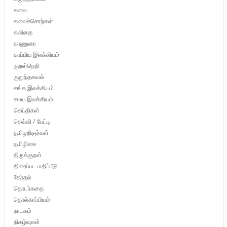
கலை
கலைச்சொற்கள்
கவிதை
காணுரை
காப்பிய இலக்கியம்
குறள்நெறி
குறுந்தகவல்
சங்க இலக்கியம்
சமய இலக்கியம்
செய்திகள்
செவ்வி / பேட்டி
தமிழறிஞர்கள்
தமிழிசை
திருக்குறள்
திரைப்பட மதிப்பீடு
தேர்தல்
தொடர்கதை
தொல்காப்பியம்
நாடகம்
நிகழ்வுகள்