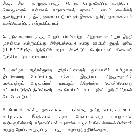
இஃது இவர் தமிழ்த்தாய்க்குச் செய்த பெருங்கேடும். நன்றிகெட்ட
செயலுமாகும். தன்னலம் காரணமாகத் தாயைப் பணயம் வைக்கத்
துணிந்துவிட்டார். இவர் ஒருவர் மட்டுமா? ஓர் இலக்கம் தமிழ் மறவர்களையும்
உடன்கொண்டு சென்றுவிட்டாராம்.
6. நடுவணரசால் நடத்தப்பெறும் பள்ளிகளிலும் அலுவலகங்களிலும் இந்தி
முதன்மை பெற்றுவிட்டது. இந்தியக்கூட்டு பொது ஊழியர் குழுத் தேர்வு
(I.U.P.S.C.E.)க்கு இந்தியில் எழுத வேண்டும்; தெரியாதவர் சிலகாலம்
ஆங்கிலத்திலும் எழுதலாமாம்.
7. தமிழக அஞ்சல்துறை, இருப்புப்பாதைத் துறைகளில் தமிழுக்கு
இடமில்லாமற் போய்விட்டது, ‘எல்லாம் இந்திமயம். அத்துறைகளில்
பணியாற்றும் அலுவலர்கள் யாவரும் இந்திகற்க வேண்டுமென்று
கட்டாயப்படுத்தப்படுகின்றனர். கையொப்பம் கூட இனி இந்தியிற்றான்
போடவேண்டுமாம்.
8. பேராயக் கட்சித் தலைவர்கள் – பச்சைத் தமிழர் காமராசர் உட்பட
தமிழ்மக்கள் இந்தியைக் கற்க வேண்டுமென்று வற்புறுத்திக்
கூறிவருகின்றனர். கற்காவிட்டால் அரசாங்க அலுவல் கிடைக்காமல் பின்னால்
வருந்த நேரம் என்று தமிழக முழுதும் பறைசாற்றித்திரிகின்றனர்.