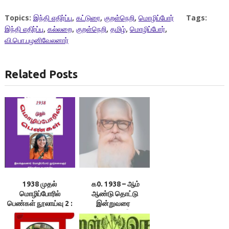
Topics:
இந்தி எதிர்ப்பு
,
கட்டுரை
,
குறள்நெறி
,
மொழிப்போர்
Tags:
இந்தி எதிர்ப்பு
,
கல்லறை
,
குறள்நெறி
,
தமிழ்
,
மொழிப்போர்
,
வி.பொ.பழனிவேலனார்
Related Posts
1938 முதல்
க0. 1938 – ஆம்
மொழிப்போரில்
ஆண்டு தொட்டு
பெண்கள் நூலாய்வு 2 :
இன்றுவரை
இலக்குவனார்
நீடித்துவரும்‘இந்தி’
திருவள்ளுவன்
எதிர்ப்பினால்