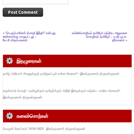
«
‘‘பெரும்பாலோர் மொழி இந்தி’’ என்பது
கல்விமொழியும் தமிழே! மத்திய அலுவலக
உண்மைக்கு மாறுபட்டது –
மொழியும் தமிழே! – ம.தி.மு.க.
மே.சி.சிதம்பரனார்
தீர்மானம்
»
இதழுரைகள்
தமிழ் அறியாச் சிவனுக்குத் தமிழ்நாட்டில் என்ன வேலை? – இலக்குவனார் திருவள்ளுவன்
வழக்காடு மொழி – தமிழுக்கும் தமிழர்க்கும் அநீதி இழைக்கும் மத்திய மாநில அரசுகள்!
இலக்குவனார் திருவள்ளுவன்
கலைச்சொற்கள்
வெருளி நோய்கள் 1616-1620 : இலக்குவனார் திருவள்ளுவன்