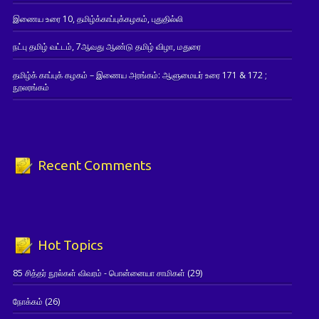
இணைய உரை 10, தமிழ்க்காப்புக்கழகம், புதுதில்லி
நட்பு தமிழ் வட்டம், 7ஆவது ஆண்டு தமிழ் விழா, மதுரை
தமிழ்க் காப்புக் கழகம் – இணைய அரங்கம்: ஆளுமையர் உரை 171 & 172 ;
நூலரங்கம்
Recent Comments
Hot Topics
85 சித்தர் நூல்கள் விவரம் - பொன்னையா சாமிகள்
(29)
நோக்கம்
(26)