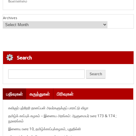
வேளாண்மை
Archives
Search
பதிவுகள்
கருத்துகள்
பிரிவுகள்
கவிஞர் புத்தேரி தானப்பன் அவர்களுக்குப் பாராட்டு விழா
தமிழ்க் காப்புக் கழகம் – இணைய அரங்கம்: ஆளுமையர் உரை 173 & 174 ;
நூலரங்கம்
இணைய உரை 10, தமிழ்க்காப்புக்கழகம், புதுதில்லி