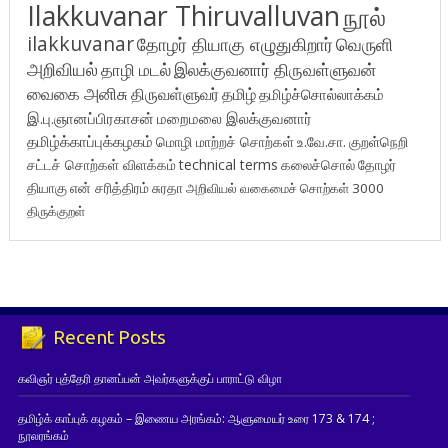
Ilakkuvanar Thiruvalluvan
நூல்
ilakkuvanar
தோழர் தியாகு எழுதுகிறார்
வெருளி
அறிவியல்
தாழி மடல்
இலக்குவனார் திருவள்ளுவன்
வைகை அனிசு
திருவள்ளுவர்
தமிழ்
தமிழ்ச்சொல்லாக்கம்
இ.பு.ஞானப்பிரகாசன்
மறைமலை இலக்குவனார்
தமிழ்க்காப்புக்கழகம்
மொழி மாற்றச் சொற்கள்
உ.வே.சா.
குறள்நெறி
சட்டச் சொற்கள் விளக்கம்
technical terms
கலைச்சொல்
தோழர்
தியாகு
என் சரித்திரம்
சுரதா
அறிவியல் வகைமைச் சொற்கள் 3000
திருக்குறள்
Recent Posts
கவிஞர் புத்தேரி தானப்பன் அவர்களுக்குப் பாராட்டு விழா
தமிழ்க் காப்புக் கழகம் – இணைய அரங்கம்: ஆளுமையர் உரை 173 & 174 ;
நூலரங்கம்