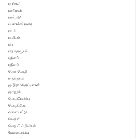
படங்கள்
பணிமலர்
பண்பாடு
பயணக்கட்டுரை
பாடல்
பாவியம்
பிற
பிற கருவூலம்
புதினம்
புதினம்
பொன்மொழி
மருத்துவம்
மு.இராமகிருட்டிணன்
முகநூல்
மொழிபெயர்ப்பு
மொழிப்போர்
விளையாட்டு
வெருளி
வெருளி அறிவியல்
வேலைவாய்ப்பு