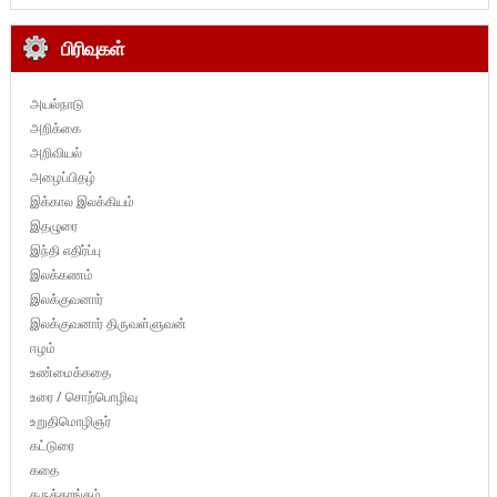
பிரிவுகள்
அயல்நாடு
அறிக்கை
அறிவியல்
அழைப்பிதழ்
இக்கால இலக்கியம்
இதழுரை
இந்தி எதிர்ப்பு
இலக்கணம்
இலக்குவனார்
இலக்குவனார் திருவள்ளுவன்
ஈழம்
உண்மைக்கதை
உரை / சொற்பொழிவு
உறுதிமொழிஞர்
கட்டுரை
கதை
கருத்தரங்கம்