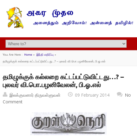
You Are Here :
Home
»
இந்தி எதிர்ப்பு
»
தமிழுக்குக் கல்லறை கட்டப்பட்டுவிட்டது…? – புலவர் வி.பொ.பழனிவேலன், பி.ஓ.எல்
தமிழுக்குக் கல்லறை கட்டப்பட்டுவிட்டது…? –
புலவர் வி.பொ.பழனிவேலன், பி.ஓ.எல்
இலக்குவனார் திருவள்ளுவன்
09 February 2014
No
Comment