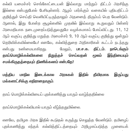
கல்வி யமைச்சர் செங்கோட்டையன் இவ்வாறு மாற்றும் திட்டம் அரசிற்கு
இல்லை என்பதுபோல் பேசியுள்ளார். ஆழம் பார்க்கும் வகையில் புதியதிட்டம்
குறித்துச் செய்தி வெளியிட்டிருந்தாலும் அதனைத் திரும்பப் பெற வேண்டும்.
ஆனால், இது போன்ற சூழல்களில் முதலில் இவ்வாறு கூறுவதும் பின்னர்
அமைதியாக நடைமுறைப்படுத்துவதுமே வழக்கமாகப் போய்விட்டது. 11, 12
ஆம் வகுப்பு குறித்து மறுத்த அமைச்சர் 9, 10 ஆம் வகுப்பு குறித்து ஒன்றும்
தெரிவிக்கவில்லையே! எனவே, கல்வித்துறை அதிகாரிகள் கூட்டம் நடந்தது
என்பது உண்மையாகிறது. மேலும்,
பா.ச.க. திட்டம். நாடெங்கும்
தாய்மொழிக்கல்விகளை நிறுத்தச் செய்வதன் மூலம் இந்தியையும்
சமக்கிருதத்தையும் திணிக்கலாம் என்பதே!
மத்திய
மாநில
இடைக்கால
அரசுகள்
இதில்
தீவிரமாக
இருப்பது
மக்களாட்சிக்கு
எதிரானதாகும்
.
தாய் மொழிக்கல்வியைப் புறக்கணித்து யாரும் வாழ்ந்ததில்லை
தாய்மொழிக்கல்வியால் யாரும் வீழ்ந்ததுமில்லை.
எனவே, தமிழக அரசு இதில் கூடுதல் கருத்து செலுத்த வேண்டும். தமிழைப்
புறக்கணித்து எந்தக் கல்வித்திட்டத்தையும் அறிமுகப்படுத்த முனையக்