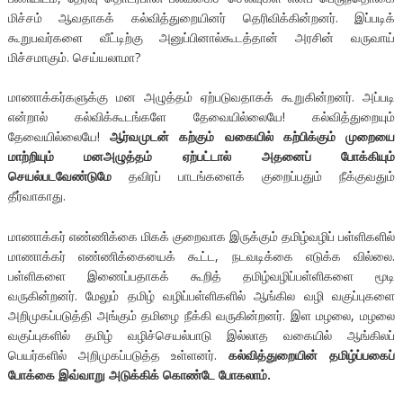
மிச்சம் ஆவதாகக் கல்வித்துறையினர் தெரிவிக்கின்றனர். இப்படிக்
கூறுபவர்களை வீட்டிற்கு அனுப்பினால்கூடத்தான் அரசின் வருவாய்
மிச்சமாகும். செய்யலாமா?
மாணாக்கர்களுக்கு மன அழுத்தம் ஏற்படுவதாகக் கூறுகின்றனர். அப்படி
என்றால் கல்விக்கூடங்களே தேவையில்லையே! கல்வித்துறையும்
தேவையில்லையே!
ஆர்வமுடன் கற்கும் வகையில் கற்பிக்கும் முறையை
மாற்றியும் மனஅழுத்தம் ஏற்பட்டால் அதனைப் போக்கியும்
செயல்படவேண்டுமே
தவிரப் பாடங்களைக் குறைப்பதும் நீக்குவதும்
தீர்வாகாது.
மாணாக்கர் எண்ணிக்கை மிகக் குறைவாக இருக்கும் தமிழ்வழிப் பள்ளிகளில்
மாணாக்கர் எண்ணிக்கையைக் கூட்ட, நடவடிக்கை எடுக்க வில்லை.
பள்ளிகளை இணைப்பதாகக் கூறித் தமிழ்வழிப்பள்ளிகளை மூடி
வருகின்றனர். மேலும் தமிழ் வழிப்பள்ளிகளில் ஆங்கில வழி வகுப்புகளை
அறிமுகப்படுத்தி அங்கும் தமிழை நீக்கி வருகின்றனர். இள மழலை, மழலை
வகுப்புகளில் தமிழ் வழிச்செயல்பாடு இல்லாத வகையில் ஆங்கிலப்
பெயர்களில் அறிமுகப்படுத்த உள்ளனர்.
கல்வித்துறையின் தமிழ்ப்பகைப்
போக்கை இவ்வாறு அடுக்கிக் கொண்டே போகலாம்.