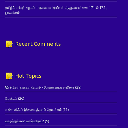
தமிழ்க் காப்புக் கழகம் – இணைய அரங்கம்: ஆளுமையர் உரை 171 & 172 ;
நூலரங்கம்
Recent Comments
Hot Topics
85 சித்தர் நூல்கள் விவரம் - பொன்னையா சாமிகள்
(29)
நோக்கம்
(26)
ம.சோ.விக்டர் இணையத்தளம் தொடக்கம்
(11)
வாழ்த்துங்கள்! வளர்கிறோம்!
(9)