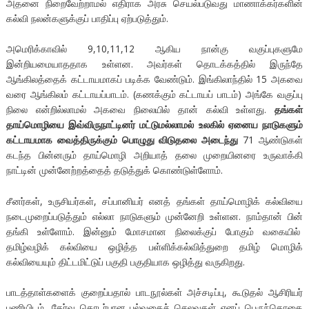
அதனை நிறைவேற்றாமல் எதிராக அரசு செயல்படுவது மாணாக்கர்களின்
கல்வி நலன்களுக்குப் பாதிப்பு ஏற்படுத்தும்.
அமெரிக்காவில் 9,10,11,12 ஆகிய நான்கு வகுப்புகளுமே
இன்றியமையாததாக உள்ளன. அவர்கள் தொடக்கத்தில் இருந்தே
ஆங்கிலத்தைக் கட்டாயமாகப் படிக்க வேண்டும். இங்கிலாந்தில் 15 அகவை
வரை ஆங்கிலம் கட்டாயப்பாடம். (கணக்கும் கட்டாயப் பாடம்) அங்கே வகுப்பு
நிலை என்றில்லாமல் அகவை நிலையில் தான் கல்வி உள்ளது.
தங்கள்
தாய்மொழியை இவ்விருநாட்டினர் மட்டுமல்லாமல் உலகில் ஏனைய நாடுகளும்
கட்டாயமாக வைத்திருக்கும் பொழுது விடுதலை அடைந்து
71 ஆண்டுகள்
கடந்த பின்னரும் தாய்மொழி அறியாத் தலை முறையினரை உருவாக்கி
நாட்டின் முன்னேற்றத்தைத் தடுத்துக் கொண்டுள்ளோம்.
சீனர்கள், உருசியர்கள், சப்பானியர் எனத் தங்கள் தாய்மொழிக் கல்வியை
நடைமுறைப்படுத்தும் எல்லா நாடுகளும் முன்னேறி உள்ளன. நாம்தான் பின்
தங்கி உள்ளோம். இன்னும் மோசமான நிலைக்குப் போகும் வகையில்
தமிழ்வழிக் கல்வியை ஒழித்த பள்ளிக்கல்வித்துறை தமிழ் மொழிக்
கல்வியையும் திட்டமிட்டுப் பகுதி பகுதியாக ஒழித்து வருகிறது.
பாடத்தாள்களைக் குறைப்பதால் பாடநூல்கள் அச்சடிப்பு, கூடுதல் ஆசிரியர்
பணியிடம், தேர்வு தொடர்பான பல்வகைச் செலவுகள் எனப் பெருந்தொகை