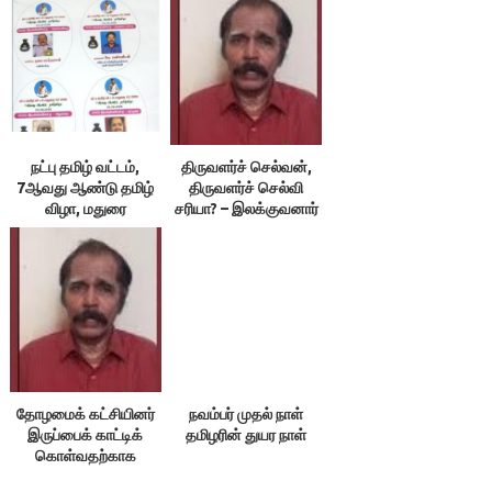
நட்பு தமிழ் வட்டம்,
திருவளர்ச் செல்வன்,
7ஆவது ஆண்டு தமிழ்
திருவளர்ச் செல்வி
விழா, மதுரை
சரியா? – இலக்குவனார்
திருவள்ளுவன்
தோழமைக் கட்சியினர்
நவம்பர் முதல் நாள்
இருப்பைக் காட்டிக்
தமிழரின் துயர நாள்
கொள்வதற்காக
எதையும் பேசக்கூடாது!