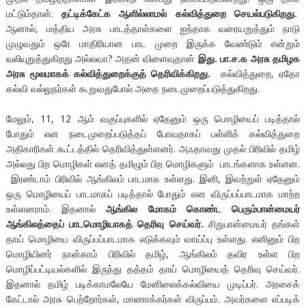
மட்டும்தான்.
தட்டிக்கேட்க ஆளில்லாமல் கல்வித்துறை செயல்படுகிறது.
ஆனால், மத்திய அரசு பாடத்தாள்களை ஐந்தாக வரையறுத்தும் நாடு
முழுவதும் ஒரே மாதிரியான பாட முறை இருக்க வேண்டும் என்றும்
வலியுறுத்துகிறது அல்லவா? அதன் விளைவுதான்
இது. பா.ச.க அரசு தமிழக
அரசு மூலமாகக் கல்வித்துறைக்குத் தெரிவிக்கிறது.
கல்வித்துறை, ஏதோ
கல்வி வல்லுநர்கள் கூறுவதுபோல் அதை நடைமுறைப்படுத்துகிறது.
மேலும், 11, 12 ஆம் வகுப்புகளில் ஏதேனும் ஒரு மொழியைப் படித்தால்
போதும் என நடைமுறைப்படுத்தப் போவதாகப் பள்ளிக் கல்வித்துறை
அதிகாரிகள் கூட்டத்தில் தெரிவித்துள்ளனர். அஃதாவது முதல் பிரிவில் தமிழ்
அல்லது பிற மொழிகள் எனத் தமிழும் பிற மொழிகளும் பாடங்களாக உள்ளன.
இரண்டாம் பிரிவில் ஆங்கிலம் பாடமாக உள்ளது. இனி, இவற்றுள் ஏதேனும்
ஒரு மொழியைப் பாடமாகப் படித்தால் போதும் என விருப்பப்பாடமாக மாற்ற
உள்ளனராம். இதனால்
ஆங்கில மோகம் கொண்ட பெரும்பான்மையர்
ஆங்கிலத்தைப் பாடமொழியாகத் தெரிவு செய்வர்.
சிறுபான்மையர் தங்கள்
தாய் மொழியை விருப்பப்பாடமாக எடுக்கவும் வாய்ப்பு உள்ளது. எனினும் பிற
மொழியினர் நான்காம் பிரிவில் தமிழ், ஆங்கிலம் தவிர உள்ள பிற
மொழிப்பட்டியல்களில் இருந்து தத்தம் தாய் மொழியைத் தெரிவு செய்வர்.
இதனால் தமிழ் படிக்காமலேயே மேனிலைக்கல்வியை முடிப்பர். அரசைக்
கேட்டால் அரசு பெற்றோர்கள், மாணாக்கர்கள் விருப்பம். அவர்களை எப்படிக்