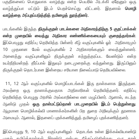
பகுதிகளைப் பொதுவாக வாழ்த்து என்ற பெயரில் அடக்கி ஏதேனும் ஒரு
வாழ்த்துப்பா மட்டும் இடம் பெறச்செய்து விட்டனர். இதனால்
மொழி
வாழ்த்தை அப்புறப்படுத்தித் தமிழைத் துரத்தினர்.
பாடங்களில் இருந்த
திருக்குறள் பாடல்களை அதிகாரத்திற்கு 5 குறட்பாக்கள்
என்ற முறையில் வைத்து அதிகார எண்ணிக்கையையும் குறைத்தார்கள்
.
இப்பொழுது எதிர்ப்பு தெரிவித்த பின்னர் கீழ் வகுப்புகளில் ஓர் அதிகாரமும்
10 முதலான மேல் வகுப்புகளில் 2 அதிகாரங்களும் வைத்துள்ளனர்.
அனைத்து வகுப்புகளிலும் திருக்குறள் கற்றுத்தரப்பட வேண்டும் என்ற
உயர்நீதிமன்றத் தீர்ப்பால் இதுவும் நடைமுறைக்கு வந்துள்ளது. இருப்பினும்
திருக்குறள் தொடர்பான இன்றைய சரியான நிலைப்பாடு தெரியவில்லை.
11, 12 ஆம் வகுப்புகளில் மொழிப்பாடங்கள் இரு தாள்களாக இருந்தன.
அவற்றை ஒரு தாளாக்குவதாக அதிகாரிகள் தெரிவித்தனர். எதிர்ப்பு
தெரிவித்த பொழுது அரசில் அவ்வாறில்லை என மழுப்பினர். ஆனால், கடந்த
ஆண்டு முதல்
ஒரு தாள்மட்டும்தான் பாடமுறையில் இடம் பெற்றுள்ளது
.
ஆழமான மொழிக்கல்வி மாணாக்கர்களின் பிற துறை அறிவுக்கும் தூணாக
அமையும். ஆனால், இதனைப் புறக்கணித்துத் தமிழைப் புறக்கணித்தனர்.
இப்பொழுது 9, 10 ஆம் வகுப்புகளிலும் தொடங்க உள்ள இக்கல்வியாண்டு
முதல் தமிழ்த்தாள்கள் இரண்டு என்பது நீக்கப்படுகின்றது. ஒரு தாள்