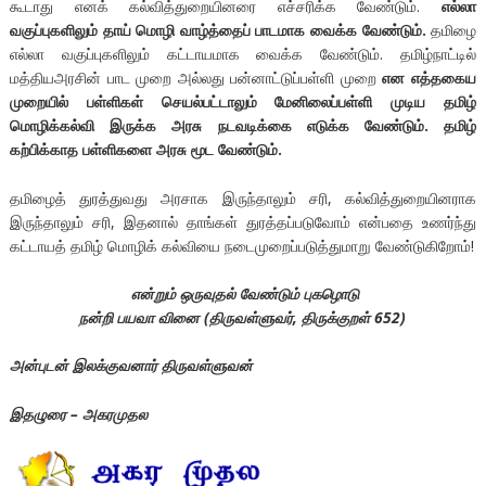
கூடாது எனக் கல்வித்துறையினரை எச்சரிக்க வேண்டும்.
எல்லா
வகுப்புகளிலும்
தாய்
மொழி
வாழ்த்தைப்
பாடமாக
வைக்க
வேண்டும்.
தமிழை
எல்லா வகுப்புகளிலும் கட்டாயமாக வைக்க வேண்டும். தமிழ்நாட்டில்
மத்தியஅரசின் பாட முறை அல்லது பன்னாட்டுப்பள்ளி முறை
என
எத்தகைய
முறையில்
பள்ளிகள்
செயல்பட்டாலும்
மேனிலைப்பள்ளி
முடிய
தமிழ்
மொழிக்கல்வி
இருக்க
அரசு
நடவடிக்கை
எடுக்க
வேண்டும்.
தமிழ்
கற்பிக்காத
பள்ளிகளை
அரசு
மூட
வேண்டும்.
தமிழைத் துரத்துவது அரசாக இருந்தாலும் சரி, கல்வித்துறையினராக
இருந்தாலும் சரி, இதனால் தாங்கள் துரத்தப்படுவோம் என்பதை உணர்ந்து
கட்டாயத் தமிழ் மொழிக் கல்வியை நடைமுறைப்படுத்துமாறு வேண்டுகிறோம்!
என்றும் ஒருவுதல் வேண்டும் புகழொடு
நன்றி பயவா வினை (திருவள்ளுவர், திருக்குறள் 652)
அன்புடன் இலக்குவனார் திருவள்ளுவன்
இதழுரை – அகரமுதல