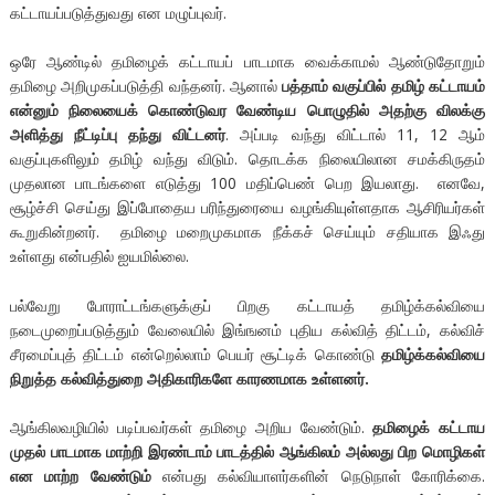
கட்டாயப்படுத்துவது என மழுப்புவர்.
ஒரே ஆண்டில் தமிழைக் கட்டாயப் பாடமாக வைக்காமல் ஆண்டுதோறும்
தமிழை அறிமுகப்படுத்தி வந்தனர். ஆனால்
பத்தாம் வகுப்பில் தமிழ் கட்டாயம்
என்னும் நிலையைக் கொண்டுவர வேண்டிய பொழுதில் அதற்கு விலக்கு
அளித்து நீட்டிப்பு தந்து விட்டனர்
. அப்படி வந்து விட்டால் 11, 12 ஆம்
வகுப்புகளிலும் தமிழ் வந்து விடும். தொடக்க நிலையிலான சமக்கிருதம்
முதலான பாடங்களை எடுத்து 100 மதிப்பெண் பெற இயலாது. எனவே,
சூழ்ச்சி செய்து இப்போதைய பரிந்துரையை வழங்கியுள்ளதாக ஆசிரியர்கள்
கூறுகின்றனர். தமிழை மறைமுகமாக நீக்கச் செய்யும் சதியாக இஃது
உள்ளது என்பதில் ஐயமில்லை.
பல்வேறு போராட்டங்களுக்குப் பிறகு கட்டாயத் தமிழ்க்கல்வியை
நடைமுறைப்படுத்தும் வேலையில் இங்ஙனம் புதிய கல்வித் திட்டம், கல்விச்
சீரமைப்புத் திட்டம் என்றெல்லாம் பெயர் சூட்டிக் கொண்டு
தமிழ்க்கல்வியை
நிறுத்த கல்வித்துறை அதிகாரிகளே காரணமாக உள்ளனர்.
ஆங்கிலவழியில் படிப்பவர்கள் தமிழை அறிய வேண்டும்.
தமிழைக் கட்டாய
முதல் பாடமாக மாற்றி இரண்டாம் பாடத்தில் ஆங்கிலம் அல்லது பிற மொழிகள்
என மாற்ற வேண்டும்
என்பது கல்வியாளர்களின் நெடுநாள் கோரிக்கை.