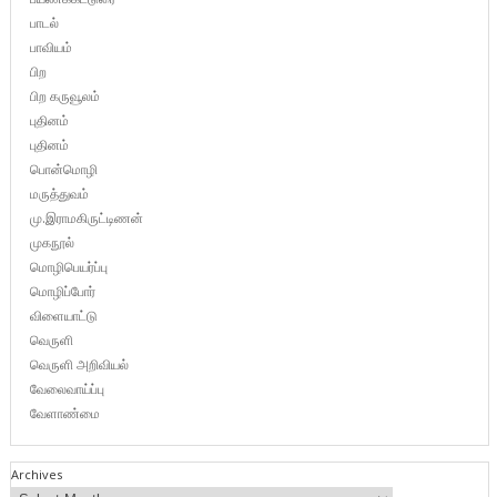
பாடல்
பாவியம்
பிற
பிற கருவூலம்
புதினம்
புதினம்
பொன்மொழி
மருத்துவம்
மு.இராமகிருட்டிணன்
முகநூல்
மொழிபெயர்ப்பு
மொழிப்போர்
விளையாட்டு
வெருளி
வெருளி அறிவியல்
வேலைவாய்ப்பு
வேளாண்மை
Archives