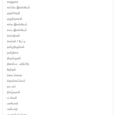
காணுரை
காப்பிய இலக்கியம்
குறள்நெறி
குறுந்தகவல்
சங்க இலக்கியம்
சமய இலக்கியம்
செய்திகள்
செவ்வி / பேட்டி
தமிழறிஞர்கள்
தமிழிசை
திருக்குறள்
திரைப்பட மதிப்பீடு
தேர்தல்
தொடர்கதை
தொல்காப்பியம்
நாடகம்
நிகழ்வுகள்
படங்கள்
பணிமலர்
பண்பாடு
பயணக்கட்டுரை