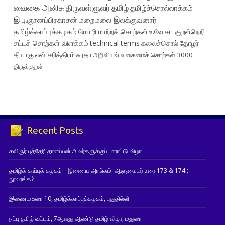
வைகை அனிசு
திருவள்ளுவர்
தமிழ்
தமிழ்ச்சொல்லாக்கம்
இ.பு.ஞானப்பிரகாசன்
மறைமலை இலக்குவனார்
தமிழ்க்காப்புக்கழகம்
மொழி மாற்றச் சொற்கள்
உ.வே.சா.
குறள்நெறி
சட்டச் சொற்கள் விளக்கம்
technical terms
கலைச்சொல்
தோழர்
தியாகு
என் சரித்திரம்
சுரதா
அறிவியல் வகைமைச் சொற்கள் 3000
திருக்குறள்
Recent Posts
கவிஞர் புத்தேரி தானப்பன் அவர்களுக்குப் பாராட்டு விழா
தமிழ்க் காப்புக் கழகம் – இணைய அரங்கம்: ஆளுமையர் உரை 173 & 174 ;
நூலரங்கம்
இணைய உரை 10, தமிழ்க்காப்புக்கழகம், புதுதில்லி
நட்பு தமிழ் வட்டம், 7ஆவது ஆண்டு தமிழ் விழா, மதுரை