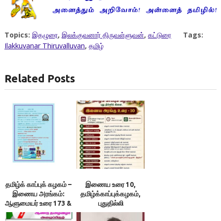
Topics:
இதழுரை
,
இலக்குவனார் திருவள்ளுவன்
,
கட்டுரை
Tags:
Ilakkuvanar Thiruvalluvan
,
தமிழ்
Related Posts
தமிழ்க் காப்புக் கழகம் –
இணைய உரை 10,
இணைய அரங்கம்:
தமிழ்க்காப்புக்கழகம்,
ஆளுமையர் உரை 173 &
புதுதில்லி
174 ; நூலரங்கம்