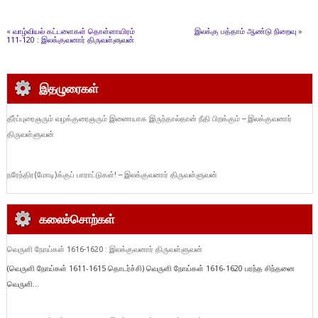
«
வாழ்வியல் கட்டளைகள் தொள்ளாயிரம்
இலக்கு பத்தாம் ஆண்டு நிறைவு
»
111-120 : இலக்குவனார் திருவள்ளுவன்
இதழுரைகள்
தீர்ப்புரைஞரும் வழக்குரைஞரும் இணையாக இருந்தால்தான் நீதி பிறக்கும் – இலக்குவனார்
திருவள்ளுவன்
நரேந்திர(மோடி)க்குப் பாராட்டுகள்! – இலக்குவனார் திருவள்ளுவன்
கலைச்சொற்கள்
வெருளி நோய்கள் 1616-1620 : இலக்குவனார் திருவள்ளுவன்
(வெருளி நோய்கள் 1611-1615 தொடர்ச்சி) வெருளி நோய்கள் 1616-1620 பரந்த சிந்தனை
வெருளி...