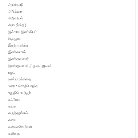
அயல்நாடு
அறிக்கை
அறிவியல்
அழைப்பிதழ்
இக்கால இலக்கியம்
இதழுரை
இந்தி எதிர்ப்பு
இலக்கணம்
இலக்குவனார்
இலக்குவனார் திருவள்ளுவன்
ஈழம்
உண்மைக்கதை
உரை / சொற்பொழிவு
உறுதிமொழிஞர்
கட்டுரை
கதை
கருத்தரங்கம்
கலை
கலைச்சொற்கள்
கவிதை