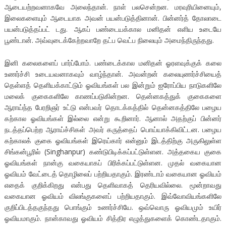
ஆடையற்றவனாகவே அலைந்தான். நாள் பலசென்றன. மரவுரியினையும்,
இலைகளையும் ஆடையாக அவன் பயன்படுத்தினான். பின்னர்த் தோலாடை
பயன்படுத்தப்பட் டது. ஆகப் பண்டையக்கால மனிதன் எளிய உடையே
பூண்டான். அவ்வுடைக்கேற்றவாறே தட்ப வெட்ப நிலையும் அமைந்திருந்தது.
இனி கலைகளைப் பார்ப்போம். பண்டைக்கால மனிதன் ஓரளவுக்குக் கலை
உணர்ச்சி உடையவனாகவும் வாழ்ந்தான். அவன்றன் கலையுணர்ச்சியைத்
தெள்ளத் தெளியக்காட்டும் ஓவியங்கள் பல இன்றும் ஐரோப்பிய நாடுகளிலே
மலைக் குகைகளிலே காணப்படுகின்றன. தென்னகத்துக் குகைகளை
ஆராய்ந்த பேரறிஞர் உட்டு என்பவர் தொடக்கத்தில் தென்னகத்திலே பழைய
கற்கால ஓவியங்கள் இல்லை என்று கூறினார். ஆனால் அதற்குப் பின்னர்
நடத்தப்பெற்ற ஆராய்ச்சிகள் அவர் கருத்தைப் பொய்யாக்கிவிட்டன. பழைய
கற்காலக் குகை ஓவியங்கள் இரெய்கார் என்னும் இடத்திற்கு அருகிலுள்ள
சிங்கன்பூரில் (Singhanpur) கண்டுபிடிக்கப்பட்டுள்ளன. அத்தகைய குகை
ஓவியங்கள் நான்கு வகையாகப் பிரிக்கப்பட்டுள்ளன. முதல் வகையான
ஓவியம் வேட்டைத் தொழிலைப் பற்றியதாகும். இரண்டாம் வகையான ஓவியம்
எதைக் குறிக்கிறது என்பது தெளிவாகத் தெரியவில்லை. மூன்றாவது
வகையான ஓவியம் விலங்குகளைப் பற்றியதாகும். இவ்வோவியங்களிலே
குறிப்பிடத்தகுந்தது பொங்கும் உணர்ச்சியே. ஒவ்வொரு ஓவியமும் உயிர்
ஓவியமாகும். நான்காவது ஓவியம் சித்திர எழுத்துகளைக் கொண்டதாகும்.