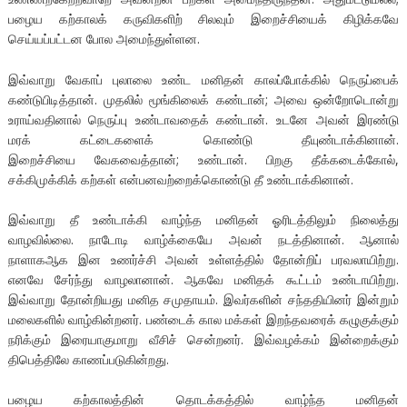
பழைய கற்காலக் கருவிகளிற் சிலவும் இறைச்சியைக் கிழிக்கவே
செய்யப்பட்டன போல அமைந்துள்ளன.
இவ்வாறு வேகாப் புலாலை உண்ட மனிதன் காலப்போக்கில் நெருப்பைக்
கண்டுபிடித்தான். முதலில் மூங்கிலைக் கண்டான்; அவை ஒன்றோடொன்று
உராய்வதினால் நெருப்பு உண்டாவதைக் கண்டான். உடனே அவன் இரண்டு
மரக் கட்டைகளைக் கொண்டு தீயுண்டாக்கினான்.
இறைச்சியை வேகவைத்தான்; உண்டான். பிறகு தீக்கடைக்கோல்,
சக்கிமுக்கிக் கற்கள் என்பனவற்றைக்கொண்டு தீ உண்டாக்கினான்.
இவ்வாறு தீ உண்டாக்கி வாழ்ந்த மனிதன் ஓரிடத்திலும் நிலைத்து
வாழவில்லை. நாடோடி வாழ்க்கையே அவன் நடத்தினான். ஆனால்
நாளாகஆக இன உணர்ச்சி அவன் உள்ளத்தில் தோன்றிப் பரவலாயிற்று.
எனவே சேர்ந்து வாழலானான். ஆகவே மனிதக் கூட்டம் உண்டாயிற்று.
இவ்வாறு தோன்றியது மனித சமுதாயம். இவர்களின் சந்ததியினர் இன்றும்
மலைகளில் வாழ்கின்றனர். பண்டைக் கால மக்கள் இறந்தவரைக் கழுகுக்கும்
நரிக்கும் இரையாகுமாறு வீசிச் சென்றனர். இவ்வழக்கம் இன்றைக்கும்
திபெத்திலே காணப்படுகின்றது.
பழைய கற்காலத்தின் தொடக்கத்தில் வாழ்ந்த மனிதன்