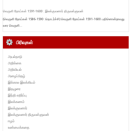
வெருளி நோய்கள் 1591-1600 : இலக்குவனார் திருவள்ளுவன்
(வெருளி நோய்கள் 1586-1590 :தொடர்ச்சி) வெருளி நோய்கள் 1591-1600 பதினொன்றாவது
வார வெருளி...
பிரிவுகள்
அயல்நாடு
அறிக்கை
அறிவியல்
அழைப்பிதழ்
இக்கால இலக்கியம்
இதழுரை
இந்தி எதிர்ப்பு
இலக்கணம்
இலக்குவனார்
இலக்குவனார் திருவள்ளுவன்
ஈழம்
உண்மைக்கதை