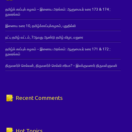
தமிழ்க் காப்புக் கழகம் – இணைய அரங்கம்: ஆளுமையர் உரை 173 & 174 ;
நூலரங்கம்
இணைய உரை 10, தமிழ்க்காப்புக்கழகம், புதுதில்லி
நட்பு தமிழ் வட்டம், 7ஆவது ஆண்டு தமிழ் விழா, மதுரை
தமிழ்க் காப்புக் கழகம் – இணைய அரங்கம்: ஆளுமையர் உரை 171 & 172 ;
நூலரங்கம்
திருவளர்ச் செல்வன், திருவளர்ச் செல்வி சரியா? – இலக்குவனார் திருவள்ளுவன்
Recent Comments
Hot Topics