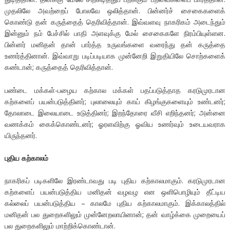
முதலிலே அவற்றைப் போலவே ஒலித்தான். பின்னர்ச் சைகைகளைக்
கொண்டு தன் கருத்தைத் தெரிவித்தான். இவ்வளவு நாகரிகம் அடைந்தும்
இன்னும் நம் பேச்சில் பாதி அளவுக்கு மேல் சைகைகளே நிரம்பியுள்ளன.
பின்னர் மனிதன் தான் பார்த்த உருவங்களை வரைந்து தன் கருத்தை
உணர்த்தினான். இவ்வாறு படிப்படியாக முன்னேறி இறுதியிலே சொற்களைக்
கண்டான்; கருத்தைத் தெரிவித்தான்.
பண்டை மக்கள்-பழைய கற்கால மக்கள் பதப்படுத்தாத கரடுமுரடான
கற்களைப் பயன்படுத்தினர்; புலாலையும் காய் கிழங்குகளையும் உண்டனர்;
தோலாடை இலையாடை உடுத்தினர்; இறந்தோரை வீசி எறிந்தனர்; அன்னை
வணக்கம் கைக்கொண்டனர்; ஓரளவிற்கு ஓவிய உணர்வும் உடையவராக
யிருந்தனர்.
புதிய கற்காலம்
நாகரிகப் படிகளிலே இரண்டாவது படி புதிய கற்காலமாகும். கரடுமுரடான
கற்களைப் பயன்படுத்திய மனிதன் வழவழ என ஒளிபொழியும் தீட்டிய
கல்லைப் பயன்படுத்திய – காலமே புதிய கற்காலமாகும். இக்காலத்தில்
மனிதன் பல துறைகளிலும் முன்னேறலாயினான்; தன் வாழ்க்கை முறையைப்
பல துறைகளிலும் மாற்றிக்கொண்டான்.