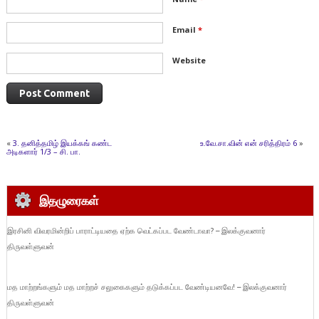
Email
*
Website
«
3. தனித்தமிழ் இயக்கங் கண்ட
உ.வே.சா.வின் என் சரித்திரம் 6
»
அடிகளார் 1/3 – சி. பா.
இதழுரைகள்
இரசினி விவரமின்றிப் பாராட்டியதை ஏற்க வெட்கப்பட வேண்டாவா? – இலக்குவனார்
திருவள்ளுவன்
மத மாற்றங்களும் மத மாற்றச் சலுகைகளும் தடுக்கப்பட வேண்டியனவே! – இலக்குவனார்
திருவள்ளுவன்