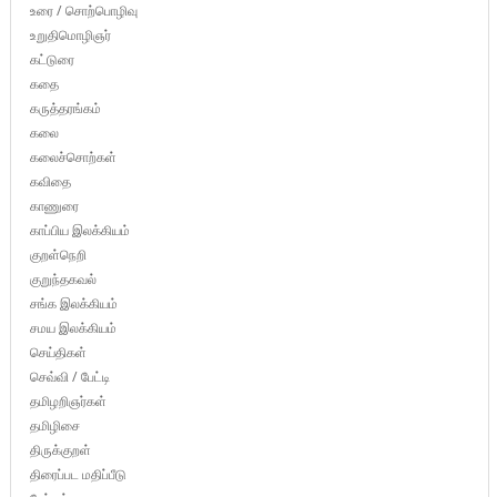
உரை / சொற்பொழிவு
உறுதிமொழிஞர்
கட்டுரை
கதை
கருத்தரங்கம்
கலை
கலைச்சொற்கள்
கவிதை
காணுரை
காப்பிய இலக்கியம்
குறள்நெறி
குறுந்தகவல்
சங்க இலக்கியம்
சமய இலக்கியம்
செய்திகள்
செவ்வி / பேட்டி
தமிழறிஞர்கள்
தமிழிசை
திருக்குறள்
திரைப்பட மதிப்பீடு