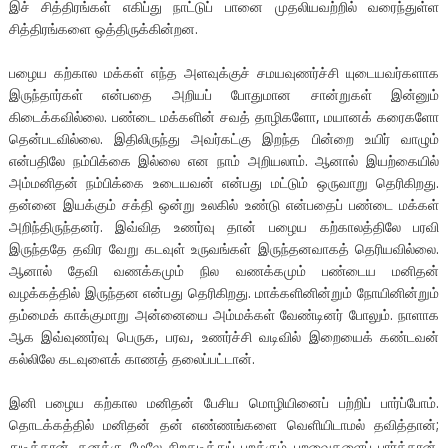
இச் சித்திரங்கள் எகிப்து நாட்டுப் பானை முதலியவற்றில் வரைந்துள்ள
சித்திரங்களை ஒத்திருக்கின்றன.
பழைய கற்கால மக்கள் எந்த அளவுக்குச் சமயவுணர்ச்சி யுடையவர்களாக
இருந்தார்கள் என்பதை அறியப் போதுமான சான்றுகள் இன்னும்
கிடைக்கவில்லை. பண்டை மக்களின் சவத் தாழிகளோ, மயானக் கரைகளோ
தென்படவில்லை. இதிலிருந்து அவர்கட்கு இறந்த பின்றை உயிர் வாழும்
என்பதிலே நம்பிக்கை இல்லை என நாம் அறியலாம். ஆனால் இயற்கையில்
அம்மனிதன் நம்பிக்கை உடையவன் என்பது மட்டும் ஒருவாறு தெரிகிறது.
தன்னை இயக்கும் சக்தி ஒன்று உலகில் உண்டு என்பதைப் பண்டை மக்கள்
அறிந்திருந்தனர். இவ்வித உணர்வு தான் பழைய கற்காலத்திலே பரவி
இருந்ததே தவிர வேறு கடவுள் உருவங்கள் இருந்தனவாகத் தெரியவில்லை.
ஆனால் தேவி வணக்கமும் நில வணக்கமும் பண்டைய மனிதன்
வழக்கத்தில் இருந்தன என்பது தெரிகிறது. மாக்களினின்றும் நோயினின்றும்
தம்மைக் காக்குமாறு அன்னையை அம்மக்கள் வேண்டினர் போலும். நாளாக
ஆக இவ்வுணர்வு பெருக, பரவ, உணர்ச்சி வடிவில் இறையைக் கண்டவன்
கல்லிலே கடவுளைக் காணத் தலைப்பட்டான்.
இனி பழைய கற்கால மனிதன் பேசிய மொழியினைப் பற்றிப் பார்ப்போம்.
தொடக்கத்தில் மனிதன் தன் எண்ணங்களை வெளியிடாமல் தவித்தான்;
துடித்தான். தனக்கு மேலே சிறகடித்துப் பறக்கும் பறவைகளைப் பார்த்தான்.