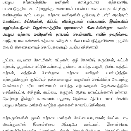
பழைய கற்காலத்திலே மனிதன் கரடுமுரடான கற்களையே
பயன்படுத்தினான். அவனுக்கு உணவாகப் பயன்பட்டவை காயுங் கிழங்கும்
கனிகளுமே தாம். பழைய கற்கால மனிதனின் முந்தையர் யார்? அவர்தாம்
கொரில்லா, சிம்பென்சி, கிப்பல், உரேங்குடாண் என்பவராம். இவர்களின்
எலும்புக்கூடுகள் தென்னகத்திலே ஏராளமாகக் கிடைக்கின்றன
. எனவே
பழைய கற்கால மனிதனின் தாயகம் தென்னாடே எனில் தவறில்லை.
கரடுமுரடான கல்லைக் கற்கால மனிதன் உடனே பயன்படுத்தவில்லை. முதலில்
அவன் கிளைகளையும் கொப்புகளையும் பயன்படுத்தினான்.
முட்டை வடிவான கோடரிகள், ஈட்டிகள், குழி தோண்டு கருவிகள், வட்டக்
கற்கள், ஒருபக்கம் மட்டும் கூர்மைத் தன்மை வாய்ந்த கருவி, நீண்ட கத்திக்
கற்கள், சுத்தியல் போன்றவை கற்கால மனிதன் பயன்படுத்திய
கற்கருவிகளுள் குறிப்பிடத் தக்கனவாகும். கருவிகள் செய்கின்ற அளவுக்கு
மென்மையும் உரிய வன்மையும் வாய்ந்த கற்பாறைகள் தென்னகத்திலே
செங்கற்பட்டு, சித்தூர், கடப்பை, கருநூல் ஆகிய மாவட்டங்களில் உள்ளன.
அவற்றை இன்றும் காணலாம். மதுரை, நெல்லை ஆகிய மாவட்டங்களில்
பழைய கற்கால மனிதன் வாழ்ந்த குகைகள் காணப்படுகின்றன.
கற்கருவிகளின் மூலம் கற்கால மனிதன் வேட்டையாடினான்; வேட்டையாடி
விலங்குகளின் இறைச்சியை அப்படியே உண்டான். இறைச்சியை
உண்ணற்கேற்றவாறே அவன்றன் பற்கள் அமைந்திருந்தன. அதுமட்டுமல்ல;