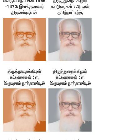
வெருளி நோய்கள் 1466
திருத்துறைக்கிழார்
-1470: இலக்குவனார்
கட்டுரைகள் : அ. ஏன்
திருவள்ளுவன்
தமிழ்நாட்டிற்கு
விடுதலை?
திருத்துறைக்கிழார்
திருத்துறைக்கிழார்
கட்டுரைகள் : எ.
கட்டுரைகள் : எ.
இருபதாம் நூற்றாண்டில்
இருபதாம் நூற்றாண்டில்
தமிழ்நாட்டின் நிலைமை
தமிழ்நாட்டின் நிலைமை
– 3. குமுகாய அமைப்பு,
– 1.தமிழ்நாடு. 2. மொழி
4.பொருளியல் நிலை,
5.மக்கள் வாழ்க்கை
நிலை