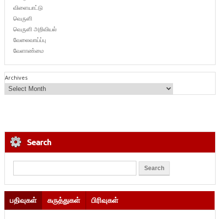
விளையாட்டு
வெருளி
வெருளி அறிவியல்
வேலைவாய்ப்பு
வேளாண்மை
Archives
Search
பதிவுகள்
கருத்துகள்
பிரிவுகள்