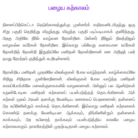
பழைய கற்காலம்
நினைப்பிற்கெட்டா நெடுங்காலத்துக்கு முன்னர்க் கதிரவனிடமிருந்து ஒரு
சிறு பகுதி தெறித்து விழுந்தது. விழுந்த பகுதி படிப்படியாகக் குளிர்ந்தது.
பிறகு அதிலே நீரில் வாழ்வன தோன்றின. பின்னர் நீரிலும் நிலத்திலும்
வாழவல்ல உயிர்கள் தோன்றின. இவ்வாறு பல்வேறு வகையான உயிர்கள்
தோன்றித் தோன்றி இறுதியிலே மனிதன் தோன்றினான் என அறிஞர் பலர்
நமது தோற்றம் குறித்துக் கூறியுள்ளனர்.
தோன்றிய மனிதன் முதலிலே விலங்குகள் போல வாழ்ந்தான். வாழ்க்கையிலே
சிறிது சிறிதாக முன்னேறினான். விலங்குகள் போல வாழ்ந்த மனிதன்
காலப்போக்கிலே மலைக்குகைகளில் வாழலானான். பின்னும் பல ஆண்டுகள்
உருண்டோடின. மனிதன் கற்களைப் பயன்படுத்தத் தொடங்கினான். அக்
கற்கள் மூலம் அவன் தனக்கு வேண்டிய உணவைப் பெறலானான்; தன்னைப்
பிற உயிரினின்றும் காக்கத் தொடங்கினான். இவ்வாறு மனிதன் கற்களைக்
கொண்டு தனக்கு வேண்டியன ஆக்கவும், தீங்கினின்றும் தன்னைக்
காக்கவும், பிற உயிரைத் தாக்கவும் பயன்படுத்திய காலமே பழைய
கற்காலமாகும். நாகரிகத்தின் முதற்படிதான் பழைய கற்காலம்.