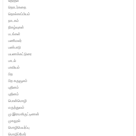
தேர்தல்
தொடர்கதை
தொல்காப்பியம்
நாடகம்
நிகழ்வுகள்
படங்கள்
பணிமலர்
பண்பாடு
பயணக்கட்டுரை
பாடல்
பாவியம்
பிற
பிற கருவூலம்
புதினம்
புதினம்
பொன்மொழி
மருத்துவம்
மு.இராமகிருட்டிணன்
முகநூல்
மொழிபெயர்ப்பு
மொழிப்போர்