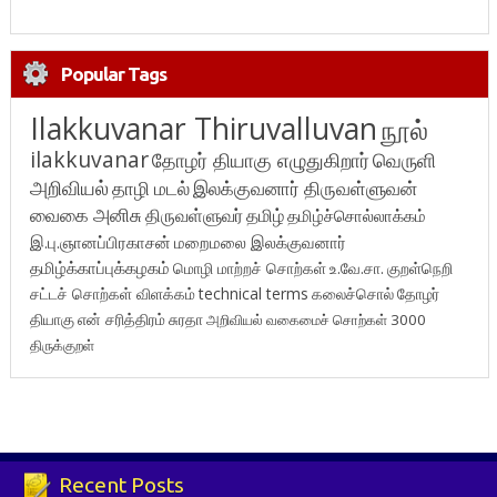
Popular Tags
Ilakkuvanar Thiruvalluvan
நூல்
ilakkuvanar
தோழர் தியாகு எழுதுகிறார்
வெருளி
அறிவியல்
தாழி மடல்
இலக்குவனார் திருவள்ளுவன்
வைகை அனிசு
திருவள்ளுவர்
தமிழ்
தமிழ்ச்சொல்லாக்கம்
இ.பு.ஞானப்பிரகாசன்
மறைமலை இலக்குவனார்
தமிழ்க்காப்புக்கழகம்
மொழி மாற்றச் சொற்கள்
உ.வே.சா.
குறள்நெறி
சட்டச் சொற்கள் விளக்கம்
technical terms
கலைச்சொல்
தோழர்
தியாகு
என் சரித்திரம்
சுரதா
அறிவியல் வகைமைச் சொற்கள் 3000
திருக்குறள்
Recent Posts