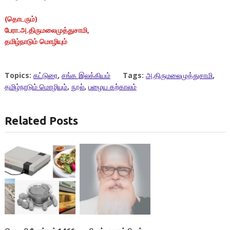
(தொடரும்)
பேரா.அ.திருமலைமுத்துசாமி,
தமிழ்நாடும் மொழியும்
Topics:
கட்டுரை
,
சங்க இலக்கியம்
Tags:
அ.திருமலைமுத்துசாமி
,
தமிழ்நாடும் மொழியும்
,
நூல்
,
பழைய கற்காலம்
Related Posts