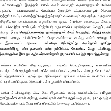
தக் கட்சியிலேனும் இருந்தார் எனில் அவர் கலைஞர் கருணாநிதியின் பேச்
டிருப்பார். கட்டியணைக்க வேண்டிய நேரத்தில் கட்டியணைத்தும் அணை
ரத்தில் வெட்டியணைத்தும்(அழித்தும்)விடும் வல்லமையும் அவருக்கு மிகுதிய
மிகுதியான படைப்புகளை வழங்கியுள்ள முதல் அரசியல் தலைவரும் அவர்த
கம் ம.கோ.இரா எனப்படும் எம்ஞ்சியார் உருவாக்கிய அவர்மீதான வெறுப்பு என
ருகிறது. இந்த
வெறுப்பலையைத்
தாண்டித்தான் அவர் வெற்றியும் பெற்று வருகிற
ணம் அவரது கட்சியினரல்லர். தி.முக.கவிற்கான வாக்கு வங்கி என்பது
வரை இருக்கலாம். ஆனால்
கட்சிக்கு அப்பாற்பட்டு, அவர்தான் தமிழ்ந
தலானவற்றிற்கு ஏற்ற தலைவர் என்ற நம்பிக்கை கொண்ட, வேறு கட்சிகளு
கு மேலுள்ள இன நல ஆர்வலர்களால்தான் திமுகவின் வெற்றி அமைந்துள்ளது.
ங்கள் கட்சியின் மீது வருத்தம் ஏற்படும் பொழுதெல்லாம், வாக்களிப்
ிர, பிற கட்சி எதற்கும் வாக்களிக்க மாட்டார்கள். ஆனால், அவ்வாறு தொடக்கத்
் பற்றுக்கொண்ட தமிழ் நல ஆர்வலர்கள் தாங்கள் விரும்பும் கட்சியின் பக
 புறக்கணிப்பதாக அமையும் என்ற முடிவில் உள்ளவர்கள்.
ப்பு அவர்களுக்கு மிக, மிக, திமுகவால் ஊட்டி வளர்க்கப்பட்ட தமிழுண
ிழ்நலக்கட்சிகள் அல்லது அமைப்புகள் எனக்கருதும் ம.தி.மு.க., நாம் தமிழர் க
மைப்புகளின்பால் நேரடி ஈடுபாடுகாட்டும் நிலைக்கு மாறிவிட்டனர்.