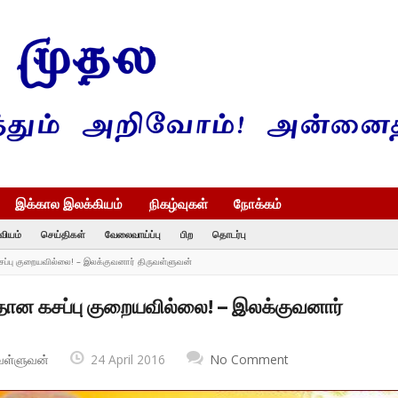
இக்கால இலக்கியம்
நிகழ்வுகள்
நோக்கம்
வியம்
செய்திகள்
வேலைவாய்ப்பு
பிற
தொடர்பு
கசப்பு குறையவில்லை! – இலக்குவனார் திருவள்ளுவன்
ீதான கசப்பு குறையவில்லை! – இலக்குவனார்
வள்ளுவன்
24 April 2016
No Comment