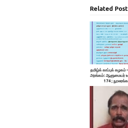
Related Post
தமிழ்க் காப்புக் கழக
அரங்கம்: ஆளுமையர் 
174 ; நூலரங்க