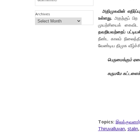
அதிமுகவின் எதிர்ப்ப
Archives
உள்ளது.
அதற்குப் பிற 
முயற்சியைக் கைவிட
தவறியவற்றைப் பட்டிய
நீண்ட காலம் நிலைத்த
வேண்டிய திமுக வீழ்ச்ச
பெருமைக்கும் ஏனை
கருமமே கட்டளைக்
Topics:
இலக்குவனார்
Thiruvalluvan
,
stalin