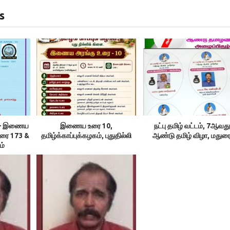
s
ம் – இணைய
இணைய உரை 10,
நட்பு தமிழ் வட்டம், 7ஆவது
உரை 173 &
தமிழ்க்காப்புக்கழகம், புதுதில்லி
ஆண்டு தமிழ் விழா, மதுர
ம்