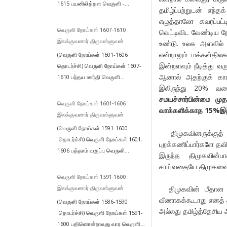
1615 பயனிலித்தள வெருளி -...
தமிழ்ப்பற்றுடன் எந்
எழுத்தாலோ கவரப்பட்
வெருளி நோய்கள் 1607-1610 :
வெட்டிவிட வேண்டிய நே
இலக்குவனார் திருவள்ளுவன்
உண்டு. உலக அளவில் 
என்றாலும் மக்கள்தில
(வெருளி நோய்கள் 1601-1606
இன்றளவும் நீடித்து வ
தொடர்ச்சி) வெருளி நோய்கள் 1607-
ஆனால் அதற்குக் கார
1610 பந்தய ஊர்தி வெருளி...
இலிருந்து 20% 
சமயச்சார்பின்மை மு
வெருளி நோய்கள் 1601-1606 :
வாக்களிக்காத 15%இற்
இலக்குவனார் திருவள்ளுவன்
(வெருளி நோய்கள் 1591-1600
திமுகவினருக்குத் த
:தொடர்ச்சி) வெருளி நோய்கள் 1601-
புறக்கணிப்பார்களே தவ
1606 பத்தாம் வகுப்பு வெருளி...
இருந்த திமுகவின்பால
சாய்வதையே திமுகவைப்
வெருளி நோய்கள் 1591-1600 :
திமுகவின் மீதான கச
இலக்குவனார் திருவள்ளுவன்
வீணாகக்கூடாது எனத் தம
(வெருளி நோய்கள் 1586-1590
அல்லது தமிழ்த்தேசிய அ
:தொடர்ச்சி) வெருளி நோய்கள் 1591-
1600 பதினொன்றாவது வார வெருளி...