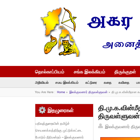
தொல்காப்பியம்
சங்க இலக்கியம்
திருக்குறள்
அறிவியல்
சமய இலக்கியம்
கட்டுரை
கதை
கவிதை
பா
You Are Here :
Home
»
இலக்குவனார் திருவள்ளுவன்
»
தி.மு.க.வின்மீதான 
தி.மு.க.வின்ம
இதழுரைகள்
திருவள்ளுவன்
பதிவுத்துறையின் தமிழ்ச்
இலக்குவனார் திரு
செயலாக்கத்திற்கு முட்டுக்கட்டை
போடும் நீதிமன்றம் – இலக்குவனார்