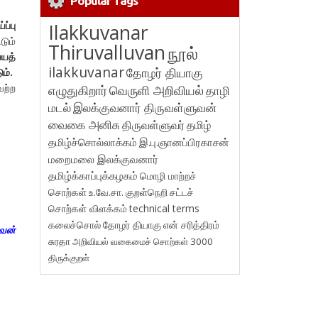
Popular Tags
ப்பு
Ilakkuvanar
டும்
Thiruvalluvan
நூல்
்யத்
ilakkuvanar
தோழர் தியாகு
ும்.
ேற்ற
எழுதுகிறார்
வெருளி அறிவியல்
தாழி
மடல்
இலக்குவனார் திருவள்ளுவன்
வைகை அனிசு
திருவள்ளுவர்
தமிழ்
தமிழ்ச்சொல்லாக்கம்
இ.பு.ஞானப்பிரகாசன்
மறைமலை இலக்குவனார்
தமிழ்க்காப்புக்கழகம்
மொழி மாற்றச்
சொற்கள்
உ.வே.சா.
குறள்நெறி
சட்டச்
சொற்கள் விளக்கம்
technical terms
கலைச்சொல்
தோழர் தியாகு
என் சரித்திரம்
ுவன்
சுரதா
அறிவியல் வகைமைச் சொற்கள் 3000
திருக்குறள்