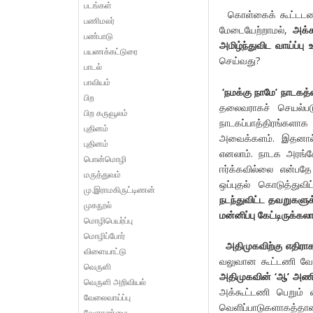
படங்கள்
கொள்கைக் கூட்டடணி 
பணிமலர்
மேடையேற்றாமல்,
அக்க
பண்பாடு
அமிழ்ந்துவிட வாய்ப்பு 
பயணக்கட்டுரை
செய்வது?
பாடல்
பாவியம்
‘
நமக்கு நாமே
’
நாடகத்த
பிற
தலைவராகச் செயல்படு
பிற கருவூலம்
நாடகப்பாத்திரங்களாக
புதினம்
அவைக்களம். இதனால்,
புதினம்
எனலாம். நாடக அரங்
பொன்மொழி
ஈர்க்கவில்லை என்பதே
மருத்துவம்
ஒப்புதல் கொடுத்துவ
மு.இராமகிருட்டிணன்
நடந்துவிட்ட தவறுகளுக
முகநூல்
மன்னிப்பு கேட்டிருக்கல
மொழிபெயர்ப்பு
மொழிப்போர்
அதிமுகவிற்கு எதிரா
விளையாட்டு
வலுவான கூட்டணி வேண
வெருளி
அதிமுகவின் ‘ஆ’ அண
வெருளி அறிவியல்
அக்கூட்டணி பெறும்
வேலைவாய்ப்பு
வெளிப்பாடுகளாகத்தா
வேளாண்மை