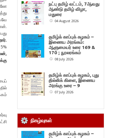
நட்பு தமிழ் வட்டம், 7ஆவது
சாலோ
ஆண்டு தமிழ் விழா,
த்து
மதுரை
ாகவே
04 August 2026
ான்.
்பது
தமிழ்க் காப்புக் கழகம் –
ார்.
இணைய அரங்கம்:
 15%
ஆளுமையர் உரை 169 &
170 ; நூலரங்கம்
லன்,
08 July 2026
க்கு
தமிழ்க் காப்புக் கழகம், புது
தில்லிக் கிளை, இணைய
பைப்
அரங்கு உரை – 9
தில்
07 July 2026
்கம்
ர்வு
நிகழ்வுகள்
ட்சி
தமிழ்க் காப்புக் கழகம் –