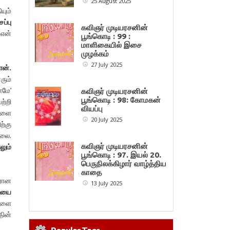
25 August 2025
யும்
ப்பு
கவிஞர் முடியரசனின்
 என்
பூங்கொடி : 99 :
மாளிகையில் இசை
முழக்கம்
27 July 2025
ான்.
ரும்
ாமே’
கவிஞர் முடியரசனின்
பூங்கொடி : 98: கோமகன்
ற்றி
வியப்பு
களை
20 July 2025
ற்கு
்லை.
லும்
கவிஞர் முடியரசனின்
பூங்கொடி : 97. இயல் 20.
பெருநிலக்கிழார் வாழ்த்திய
காதை
ிரான
13 July 2025
ணியை
ுகளை
ின்