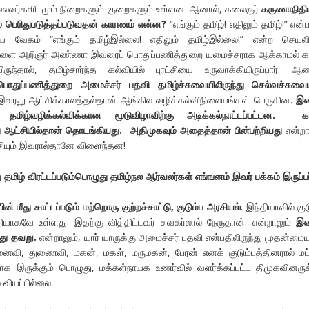
ைவர்களிடமும் நிறைகளும் குறைகளும் உள்ளன. ஆனால், கலைஞர்
கருணாநிதி
ம் பெரிதுபடுத்தப்படுவதன் காரணம் என்ன
?
“எங்கும் தமிழ்! எதிலும் தமிழ்!” என்ப
டிய வேகம் “எங்கும் தமிழ்இல்லை! எதிலும் தமிழ்இல்லை!” என்ற செயலி
ேளை அறிஞர் அண்ணா இவரைப் பொதுப்பணித்துறை யமைச்சராக ஆக்காமல் க
ந்தால், தமிழ்சார்ந்த கல்வியில் புரட்சியை உருவாக்கியிருப்பார். ஆன
பொதுப்பணித்துறை
அமைச்சர் பதவி தமிழ்ச்சுவையிலிருந்து செல்வச்சுவை
 இவரது ஆட்சிக்காலத்தல்தான் ஆங்கில வழிக்கல்விநிலையங்கள் பெருகின.
இவ
ன் தமிழ்வழிக்கல்விக்கான மூடுவிழாவிற்கு அடிக்கல்நாட்டப்பட்டன. க
ட்சியில்தான் தொடங்கியது. அதிமுகவும் அதைத்தான் பின்பற்றியது
என்றா
ியும் இவரால்தானே விளைந்தன!
ு தமிழ் விரட்டப்படும்பொழுது தமிழ்நல ஆர்வலர்கள் எங்ஙனம் இவர் பக்கம் இருப்பர
 மீது சாட்டப்படும் மற்றொரு குற்றச்சாட்டு,
குடும்ப அரசியல்
. இந்தியாவில் குட
ியாகவே உள்ளது. இதற்கு வித்திட்டவர் சவகர்லால் நேருதான். என்றாலும்
இ
ுவது தவறு.
என்றாலும், யார் யாருக்கு அமைச்சர் பதவி என்பதிலிருந்து முதன்ம
ைவி, துணைவி, மகன், மகள், மருமகன், பேரன் எனக் குடும்பத்தினரால் மட்
களாக இருக்கும் பொழுது, மக்கள்நாயக உணர்வில் வளர்க்கப்பட்ட திமுகவினரு
 வியப்பில்லை.