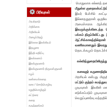
பொதுவாக எல்லாத் தல
மீதுள்ள குறைகள்மட்டு
பிரிவுகள்
இவர் பேச்சில் காட்
இல்லாததுதான். ஒருவ
அயல்நாடு
அமைச்சராக ஆக்கியிரு
அறிக்கை
இவருக்குக்கிடைத்த 
அறிவியல்
பக்கம் திருப்பிவிட்டது
.
அழைப்பிதழ்
ஆட்சிக்காலத்தில்தா
இக்கால இலக்கியம்
வணிகமானதும் இவரது ஆ
இதழுரை
தொடக்கமும் தொடர்ச்ச
இந்தி எதிர்ப்பு
இலக்கணம்
கல்வித்துறையிலிருந்த
இலக்குவனார்
இலக்குவனார் திருவள்ளுவன்
கலைஞர் கருணாநிதியின்
ஈழம்
அரசியல் என்பது மிகுத
உண்மைக்கதை
மட்டும் குற்றம் சுமத்த
உரை / சொற்பொழிவு
முடிவுகள் இவரின் மன
உறுதிமொழிஞர்
எடுக்கப்படும் முடிவு
கட்டுரை
வெறுப்புணர்வு வந்ததில்
கதை
கருத்தரங்கம்