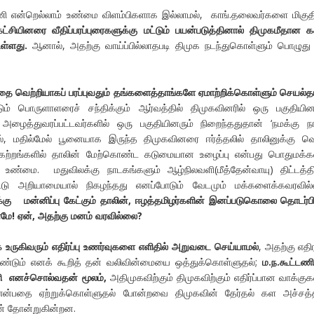
என்றெல்லாம் உண்மை விளம்பிகளாக இல்லாமல், காங்.தலைவர்களை மிகுதி
ட்சியினரை வீதிப்பரப்புரைகளுக்கு மட்டும் பயன்படுத்தினால் திமுகமீதான கச
உள்ளது.
ஆனால், அதற்கு வாய்ப்பில்லாதபடி திமுக நடந்துகொள்ளும் பொழுது
ை வெற்றியாகப் பரப்புவதும் தங்களைத்தாங்களே ஏமாற்றிக்கொள்ளும் செயல்த
ம் பொருளாளரைச் சந்திக்கும் ஆர்வத்தில் திமுகவினரில் ஒரு பகுதியின
 அழைத்துவரப்பட்டவர்களில் ஒரு பகுதியினரும் நிறைந்ததுதான் ‘நமக்கு ந
 மதில்மேல் பூனையாக இருந்த திமுகவினரை ஈர்த்தலில் தாலினுக்கு வெ
கேற்றங்களில் தாலின் மேற்கொண்ட கடுமையான உழைப்பு என்பது பொதுமக்
 உண்மை. மதுவிலக்கு நாடகங்களும் ஆழ்நிலவளி(மீத்தேன்வாயு) திட்டத்தி
ிட்டு அறியாமையால் நிகழந்தது எனப்போடும் வேடமும் மக்களைக்கவரவில
்கு மன்னிப்பு கேட்கும் தாலின்
,
ஈழத்தமிழர்களின் இனப்படுகொலை தொடர்பி
ாமே! ஏன்
,
அதற்கு மனம் வரவில்லை
?
க உருகிவரும் எதிர்ப்பு உணர்வுகளை எளிதில் அறுவடை செய்யாமல்
, அதற்கு எத
்டும் எனக் கூறித் தன் வலிவின்மையை ஒத்துக்கொள்ளுதல்;
ம.ந.கூட்ட
ி எனச்சொல்வதன் மூலம்
,
அதிமுகவிற்கும் திமுகவிற்கும் எதிர்ப்பான வாக்க
 என்பதை ஏற்றுக்கொள்ளுதல் போன்றவை திமுகவின் தேர்தல் கள அச்சத்த
ன் தோன்றுகின்றன.