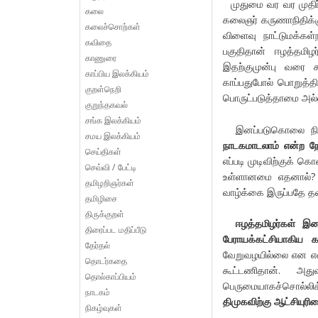
முதுமை வர வர முதிர்ச்
கலை
கலைஞர் கருணாநிதிக்
கலைச்சொற்கள்
விளைவு நாட்டுமக்கள
கவிதை
பகுதிதான் ஈழத்தமி
காணுரை
இதற்குமுன்பு வரை கூ
காப்பிய இலக்கியம்
காப்பதுபோல் பொறுத்
குறள்நெறி
பொருட்படுத்தாமை அல்ல
குறுந்தகவல்
சங்க இலக்கியம்
இனப்படுகொலை நிறு
சமய இலக்கியம்
நாடகமாடலாம் என்ற நோ
செய்திகள்
எப்படி முடிவிற்குக் 
செவ்வி / பேட்டி
உள்ளானமை எதனால்? அ
தமிழறிஞர்கள்
வாழ்க்கை இருப்பதே 
தமிழிசை
திருக்குறள்
ஈழத்தமிழர்கள் இ
திரைப்பட மதிப்பீடு
பேராயக்கட்சியாகிய கா
தேர்தல்
வேறுவழயில்லை என எ
தொடர்கதை
கூட்டணிதான். அத
தொல்காப்பியம்
பெருமையாகச்சொல்ல
நாடகம்
திமுகவிற்கு ஆட்சியுரி
நிகழ்வுகள்