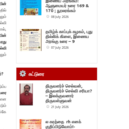
இணைய அரங்கம்:
யின்
ஆளுமையர் உரை 169 &
தில்
170 ; நூலரங்கம்
லும்
08 July 2026
ல்வி
ால்,
தமிழ்க் காப்புக் கழகம், புது
யின்
தில்லிக் கிளை, இணைய
அரங்கு உரை – 9
ரது
07 July 2026
ல்வி
லும்
்
?
கட்டுரை
ும்ப
திருவளர்ச் செல்வன்,
திருவளர்ச் செல்வி சரியா?
வரை
– இலக்குவனார்
ையான
திருவள்ளுவன்
டும்
21 July 2026
க்கே
ல கரத்தை rh எனக்
குறிப்பிடுவோம்!-