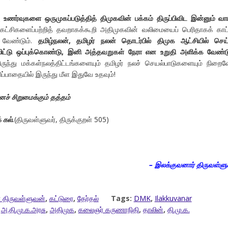
ு உணர்வுகளை ஒருமுகப்படுத்தித் திமுகவின் பக்கம் திருப்பிவிட இன்னும் வாய்
கட்சிகளைப்பற்றித் தவறாகக்கூறி அதிமுகவின் வலிமையைப் பெரிதாகக் காட்
 வேண்டும்.
தமிழ்நலன், தமிழர் நலன் தொடர்பில் திமுக ஆட்சியில் செய
லிட்டு ஒப்புக்கொண்டு, இனி அத்தவறுகள் நேரா என உறுதி அளிக்க வேண்ட
ிருந்து மக்கள்நலத்திட்டங்களையும் தமிழர் நலச் செயல்பாடுகளையும் நிறைவ
ிப்பாதையில் இருந்து மீள இதுவே உதவும்!
ச் சிறுமைக்கும் தத்தம்
 கல்.
(திருவள்ளுவர், திருக்குறள் 505)
– இலக்குவனார் திருவள்ள
 திருவள்ளுவன்
,
கட்டுரை
,
தேர்தல்
Tags:
DMK
,
Ilakkuvanar
,
அ.தி.மு.க.அரசு
,
அதிமுக
,
கலைஞர் கருணாநிதி
,
தாலின்
,
தி.மு.க.