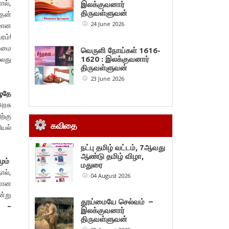
ால்,
இலக்குவனார்
திருவள்ளுவன்
தன்
24 June 2026
சமான
ம்!
றுமை
வெருளி நோய்கள் 1616-
்லது
1620 : இலக்குவனார்
திருவள்ளுவன்
23 June 2026
ுதே
ரசு
ற்கு
கவிதை
ியல்
நட்பு தமிழ் வட்டம், 7ஆவது
ஆண்டு தமிழ் விழா,
மும்
மதுரை
ல்,
04 August 2026
னான
்று
தூய்மையே செல்வம் –
் –
இலக்குவனார்
திருவள்ளுவன்