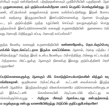
சியும் வரும் என்கிறார்கள். பற்றற்றதன்மையும் முதிர்ச்சியின் பகுதிதான். ஆன
கு
முதுமைவரவர
,
தம் குடும்பமக்கள்மீதான பாசம் பெருகிப் பொங்குகின்றது.
இ
்நலன், வீட்டுமக்கள் நலனுக்காகத் தாரை வார்க்கப்படுகிறது. இதன் மோ
ழர்கள் ஏறத்தாழ இருநூறாயிரவர் இனப்படுகொலைக்கு ஆளான பெருந்துயர
ட, நம் குடும்பத்தில் மூத்த உறுப்பினர் செய்யும் தவறுகளுக்குப் பொ
திருந்தவர்கள் இனப்படுகொலையில் கலைஞர் கருணாநிதியின் துணைமை அல
து அமைதி அறிந்ததும் எப்படி அமைதி காப்பார்கள்?
த்த வேண்டி கலைஞர் கருணாநிதியின்
உண்ணாநோன்பு
,
தொடங்கும்பொழ
க்கில் தொடங்கப்பட்டதாக இருக்க வாய்ப்பில்லை.
ஆனால், அதை மத்திய அ
கொண்டுவந்தது? அதற்கு இவர் உடன்படவேண்டிய அச்சத்திற்கு அல்லது கட்டாயத்தி
த்தகைய மிரட்டலுக்கு ஆளாகும் நிலைக்கு இவரது குடும்பத்தினர் அரச
தவறுதானே!
னப்படுகொலைகளுக்கு ஆளாகும் மீக்
கொடுஞ்செயல்பாடுகளின் வித்தும் உர
ங்கிரசுதான்.
ஒருவேளை அக்கட்சியுடன் கூட்டணி வைக்காமல் இருந்தா
ண்ணி ஆதரிக்க இருந்தவர்களும் விலகக்காரணமே படுகொலைாயாளிகளுட
ுவும் இக்கூட்டணி கொள்கையின் அடிப்படையில் ஏற்பட்டது என
ிக்கொள்ளும்பொழுது –
அதிமுக மீளவும் ஆளக்கூடாது என்பதற்காகத
மை வழங்குவது என்பது வாணலியிலிருந்து அடுப்பில் குதிப்பதுபோல்தானே!