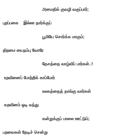
அமைதிக் குவழி வகுப்பார்;
புறப்பகை இல்லா தார்க்குப்
பூமியே சொர்க்க மாகும்;
திறமை யைநம்பு வோரே
தேசத்தை வாழ்விப் பார்கள்..!
உறவினைப் போற்றிக் காப்போர்
உலகத்தைத் தாங்கு வார்கள்
கறவினம் ஒடி வந்து
கன்றுக்குப் பாலை ஊட்டும்;
பறவைகள் தேடிச் சென்று