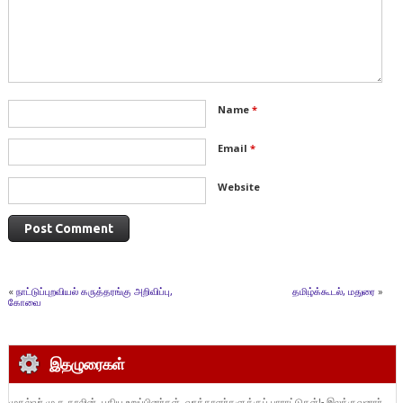
Name
*
Email
*
Website
«
நாட்டுப்புறவியல் கருத்தரங்கு அறிவிப்பு,
தமிழ்க்கூடல், மதுரை
»
கோவை
இதழுரைகள்
முதல்வர் மு.க.தாலின், புதிய உறுப்பினர்கள், வாக்காளர்களுக்குப் பாராட்டுகள்!- இலக்குவனார்