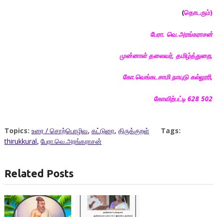
(
தொடரும்)
பேரா
.
வெ
.
அரங்கராசன்
முன்னாள்
தலைவர்
,
தமிழ்த்துறை
,
கோ
.
வெங்கடசாமி
நாயுடு
கல்லூரி
,
கோவிற்பட்டி
628 502
Topics:
உரை / சொற்பொழிவு
,
கட்டுரை
,
திருக்குறள்
Tags:
thirukkural
,
பேரா.வெ.அரங்கராசன்
Related Posts