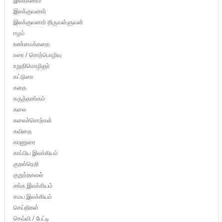
இலக்கணம்
இலக்குவனார்
இலக்குவனார் திருவள்ளுவன்
ஈழம்
உண்மைக்கதை
உரை / சொற்பொழிவு
உறுதிமொழிஞர்
கட்டுரை
கதை
கருத்தரங்கம்
கலை
கலைச்சொற்கள்
கவிதை
காணுரை
காப்பிய இலக்கியம்
குறள்நெறி
குறுந்தகவல்
சங்க இலக்கியம்
சமய இலக்கியம்
செய்திகள்
செவ்வி / பேட்டி