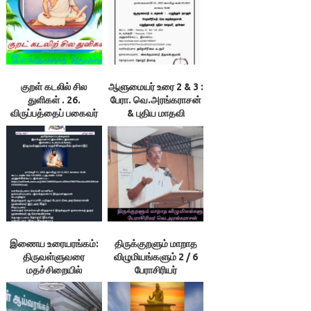
குறள் கடலில் சில
ஆளுமையர் உரை 2 & 3 :
துளிகள் . 26.
பேரா. வெ.அரங்கராசன்
விருப்பத்தைப் பகைவர்
& புதிய மாதவி
அறியப் புலப்படுத்தாதே!
– இலக்குவனார்
திருவள்ளுவன்
இணைய உரையரங்கம்:
திருக்குறளும் மாறாத
திருவள்ளுவரை
விழுமியங்களும் 2 / 6
மதச்சிறையில்
பேராசிரியர்
தள்ளாதீர்: 26/12/21
வெ.அரங்கராசன்