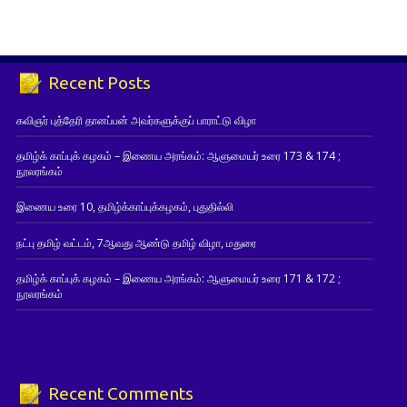
Recent Posts
கவிஞர் புத்தேரி தானப்பன் அவர்களுக்குப் பாராட்டு விழா
தமிழ்க் காப்புக் கழகம் – இணைய அரங்கம்: ஆளுமையர் உரை 173 & 174 ;
நூலரங்கம்
இணைய உரை 10, தமிழ்க்காப்புக்கழகம், புதுதில்லி
நட்பு தமிழ் வட்டம், 7ஆவது ஆண்டு தமிழ் விழா, மதுரை
தமிழ்க் காப்புக் கழகம் – இணைய அரங்கம்: ஆளுமையர் உரை 171 & 172 ;
நூலரங்கம்
Recent Comments