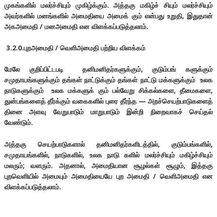
முகங்களில் மலர்ச்சியும் முகிழ்க்கும். அத்தகு மகிழ்ச் சியும் மலர்ச்சியும்
அவர்களில் மனங்களில் அமைதியை அமைக் கும் என்பது உறுதி, இதுதான்
அகஅமைதி / மனஅமைதி என விளக்கப்படுத்தலாம்.
3.2.0.புறஅமைதி / வெளிஅமைதி பற்றிய விளக்கம்
மேலே குறிப்பிட்டபடி தனிமனிதர்களுக்கும், குடும்பங் களுக்கும்
சமுதாயங்களுக்கும் தங்கள் நாட்டுக்கும் தங்கள் நாட்டு மக்களுக்கும் உலக
நாடுகளுக்கும் உலக மக்களுக் கும் பல்வேறு சிக்கல்களை, தீமைகளை,
துன்பங்களைத் தீர்க்கும் வகைகளில் புரை தீர்ந்த — அறச்செயற்பாடுகளைத்
தினை அளவு வேறுபாடும் மாறுபாடும் இன்றி நிறைவாகச் செய்தல்
வேண்டும்.
அத்தகு செயற்பாடுகளால் தனிமனிதர்களிடத்தில், குடும்பங்களில்,
சமுதாயங்களில், நாடுகளில், உலக நாடு களில் மலர்ச்சியும் மகிழ்ச்சியும்
மலரும்; வளரும். அதனால், அமைதியான சூழல்கள் சூழும், இத்தகு
புறவெளியில் அமையும் அமைதியையே
புற அமைதி / வெளிஅமைதி
என
விளக்கப்படுத்தலாம்.