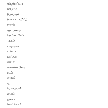
தமிழறிஞர்கள்
தமிழிசை
திருக்குறள்
திரைப்பட மதிப்பீடு
தேர்தல்
தொடர்கதை
தொல்காப்பியம்
நாடகம்
நிகழ்வுகள்
படங்கள்
பணிமலர்
பண்பாடு
பயணக்கட்டுரை
பாடல்
பாவியம்
பிற
பிற கருவூலம்
புதினம்
புதினம்
பொன்மொழி