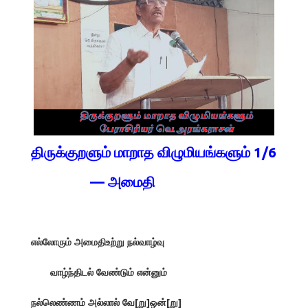
திருக்குறளும் மாறாத விழுமியங்களும் 1/6
— அமைதி
எல்லோரும் அமைதிஉற்று நல்வாழ்வு
வாழ்ந்திடல் வேண்டும் என்னும்
நல்லெண்ணம் அல்லால் வே[று]ஒன்[று]