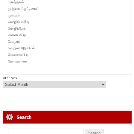
மருத்துவம்
மு.இராமகிருட்டிணன்
முகநூல்
மொழிபெயர்ப்பு
மொழிப்போர்
விளையாட்டு
வெருளி
வெருளி அறிவியல்
வேலைவாய்ப்பு
வேளாண்மை
Archives
Search