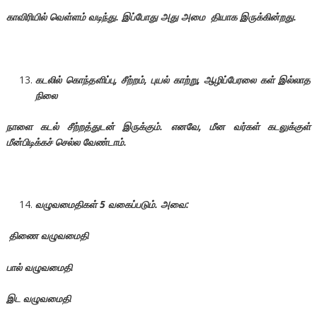
காவிரியில் வெள்ளம் வடிந்து. இப்போது அது அமை தியாக இருக்கின்றது.
கடலில் கொந்தளிப்பு, சீற்றம், புயல் காற்று, ஆழிப்பேரலை கள் இல்லாத
நிலை
நாளை கடல் சீற்றத்துடன் இருக்கும். எனவே, மீன வர்கள் கடலுக்குள்
மீன்பிடிக்கச் செல்ல வேண்டாம்.
வழுவமைதிகள்
5
வகைப்படும். அவை:
திணை வழுவமைதி
பால் வழுவமைதி
இட வழுவமைதி