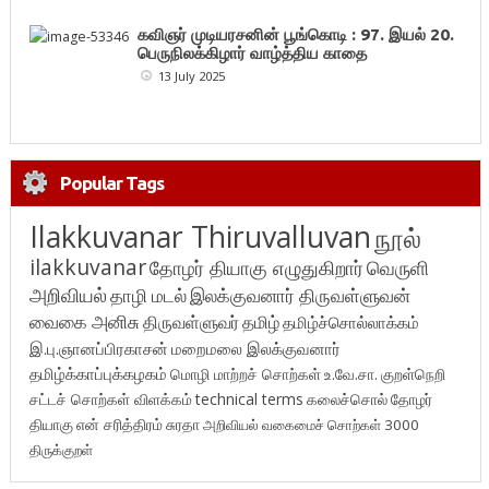
கவிஞர் முடியரசனின் பூங்கொடி : 97. இயல் 20.
பெருநிலக்கிழார் வாழ்த்திய காதை
13 July 2025
Popular Tags
Ilakkuvanar Thiruvalluvan
நூல்
ilakkuvanar
தோழர் தியாகு எழுதுகிறார்
வெருளி
அறிவியல்
தாழி மடல்
இலக்குவனார் திருவள்ளுவன்
வைகை அனிசு
திருவள்ளுவர்
தமிழ்
தமிழ்ச்சொல்லாக்கம்
இ.பு.ஞானப்பிரகாசன்
மறைமலை இலக்குவனார்
தமிழ்க்காப்புக்கழகம்
மொழி மாற்றச் சொற்கள்
உ.வே.சா.
குறள்நெறி
சட்டச் சொற்கள் விளக்கம்
technical terms
கலைச்சொல்
தோழர்
தியாகு
என் சரித்திரம்
சுரதா
அறிவியல் வகைமைச் சொற்கள் 3000
திருக்குறள்