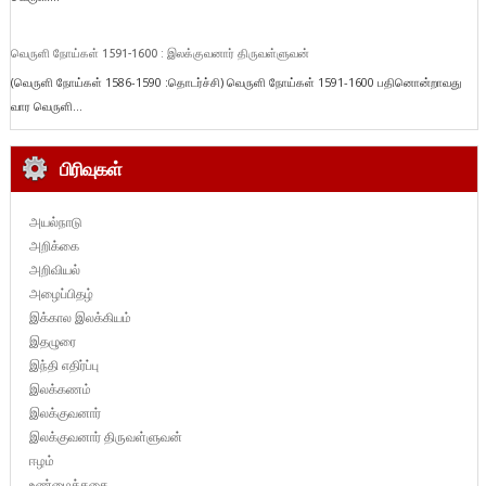
வெருளி நோய்கள் 1591-1600 : இலக்குவனார் திருவள்ளுவன்
(வெருளி நோய்கள் 1586-1590 :தொடர்ச்சி) வெருளி நோய்கள் 1591-1600 பதினொன்றாவது
வார வெருளி...
பிரிவுகள்
அயல்நாடு
அறிக்கை
அறிவியல்
அழைப்பிதழ்
இக்கால இலக்கியம்
இதழுரை
இந்தி எதிர்ப்பு
இலக்கணம்
இலக்குவனார்
இலக்குவனார் திருவள்ளுவன்
ஈழம்
உண்மைக்கதை