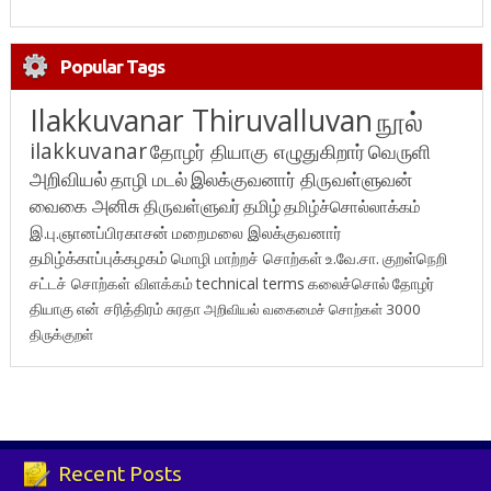
Popular Tags
Ilakkuvanar Thiruvalluvan
நூல்
ilakkuvanar
தோழர் தியாகு எழுதுகிறார்
வெருளி
அறிவியல்
தாழி மடல்
இலக்குவனார் திருவள்ளுவன்
வைகை அனிசு
திருவள்ளுவர்
தமிழ்
தமிழ்ச்சொல்லாக்கம்
இ.பு.ஞானப்பிரகாசன்
மறைமலை இலக்குவனார்
தமிழ்க்காப்புக்கழகம்
மொழி மாற்றச் சொற்கள்
உ.வே.சா.
குறள்நெறி
சட்டச் சொற்கள் விளக்கம்
technical terms
கலைச்சொல்
தோழர்
தியாகு
என் சரித்திரம்
சுரதா
அறிவியல் வகைமைச் சொற்கள் 3000
திருக்குறள்
Recent Posts