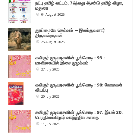
நட்பு தமிழ் வட்டம், 7ஆவது ஆண்டு தமிழ் விழா,
மதுரை
04 August 2026
தூய்மையே செல்வம் – இலக்குவனார்
திருவள்ளுவன்
25 August 2025
கவிஞர் முடியரசனின் பூங்கொடி : 99 :
மாளிகையில் இசை முழக்கம்
27 July 2025
கவிஞர் முடியரசனின் பூங்கொடி : 98: கோமகன்
வியப்பு
20 July 2025
கவிஞர் முடியரசனின் பூங்கொடி : 97. இயல் 20.
பெருநிலக்கிழார் வாழ்த்திய காதை
13 July 2025