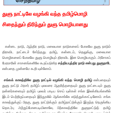
துளு
நாட்டிலே வழங்கி வந்த தமிழ்மொழி
சிதைந்தும் திரிந்தும் துளு மொழியானது
கன்னட நாடு, ஆந்திர நாடு, மலையாள நாடுகளைப் போலவே துளு நாடும்
திராவிட நாட்டைச் சேர்ந்தது. தமிழ், கன்னடம், தெலுங்கு, மலையாள
மொழிகளைப் போலவே துளு மொழியும் திராவிட இன மொழியாகும். அசோகப்
பேரரசரின் சாசனங்களிலே கூறப்படுகிற
சத்தியபுத்திர நாடு என்பது துளுநாடே
என்பதை முன்னமே கூறி யுள்ளோம்.
சங்க
க்
காலத்திலே துளு நாட்டில் வழங்கி வந்த
மொழி தமிழ்
என்பதையும்
துளு நாட்டு அரசர் தமிழ்ப் புலவரை ஆதரித்ததையும் துளு நாட்டையும் துளு
நன்னர்களையும் தமிழ்ப் புலவர் பாடிய செய் யுள்கள் சங்க இலக்கியங்களில்
இடம் பெற்றிருப்பதையும் இந்நூலில் ஆங்காங்கே எடுத்துக்காட்டினோம். சங்க
காலத்துக்குப் பிறகு, துளு நாட்டுக்கும் தமிழ்நாட்டுக்கும் இருந்த நெருங்கிய
தொடர்பு அற்றுப்போனபடியினாலே, பிற்காலத்திலே துளுநாட்டுத் தமிழ்