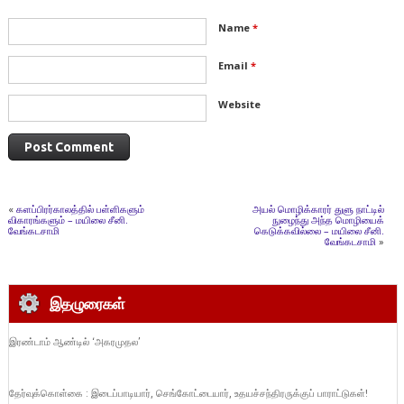
Name
*
Email
*
Website
«
களப்பிரர்காலத்தில் பள்ளிகளும்
அயல் மொழிக்காரர் துளு நாட்டில்
விகாரங்களும் – மயிலை சீனி.
நுழைந்து அந்த மொழியைக்
வேங்கடசாமி
கெடுக்கவில்லை – மயிலை சீனி.
வேங்கடசாமி
»
இதழுரைகள்
இரண்டாம் ஆண்டில் ‘அகரமுதல’
தேர்வுக்கொள்கை : இடைப்பாடியார், செங்கோட்டையார், உதயச்சந்திரருக்குப் பாராட்டுகள்!