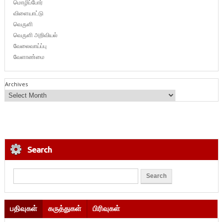
மொழிப்போர்
விளையாட்டு
வெருளி
வெருளி அறிவியல்
வேலைவாய்ப்பு
வேளாண்மை
Archives
Search
பதிவுகள்
கருத்துகள்
பிரிவுகள்