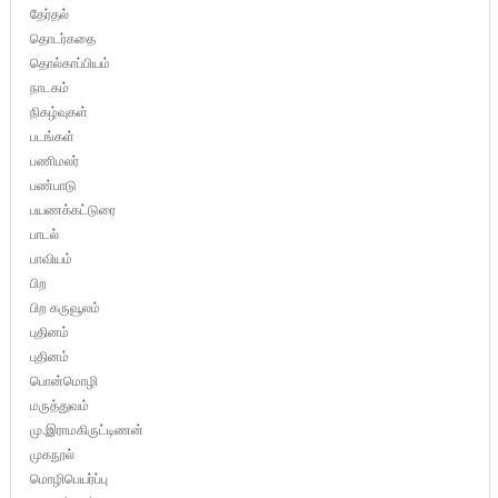
தேர்தல்
தொடர்கதை
தொல்காப்பியம்
நாடகம்
நிகழ்வுகள்
படங்கள்
பணிமலர்
பண்பாடு
பயணக்கட்டுரை
பாடல்
பாவியம்
பிற
பிற கருவூலம்
புதினம்
புதினம்
பொன்மொழி
மருத்துவம்
மு.இராமகிருட்டிணன்
முகநூல்
மொழிபெயர்ப்பு