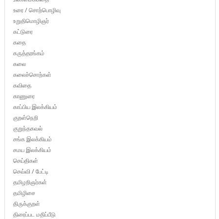
உரை / சொற்பொழிவு
உறுதிமொழிஞர்
கட்டுரை
கதை
கருத்தரங்கம்
கலை
கலைச்சொற்கள்
கவிதை
காணுரை
காப்பிய இலக்கியம்
குறள்நெறி
குறுந்தகவல்
சங்க இலக்கியம்
சமய இலக்கியம்
செய்திகள்
செவ்வி / பேட்டி
தமிழறிஞர்கள்
தமிழிசை
திருக்குறள்
திரைப்பட மதிப்பீடு