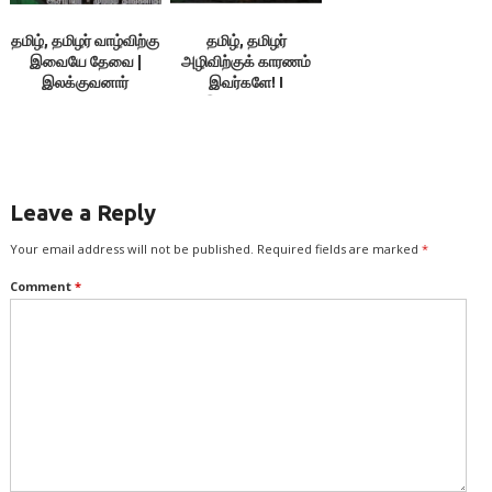
தமிழ், தமிழர் வாழ்விற்கு
தமிழ், தமிழர்
இவையே தேவை |
அழிவிற்குக் காரணம்
இலக்குவனார்
இவர்களே! I
திருவள்ளுவன் |
இலக்குவனார்
விசவனூர் வே. தளபதி
திருவள்ளுவன்
Leave a Reply
Your email address will not be published.
Required fields are marked
*
Comment
*