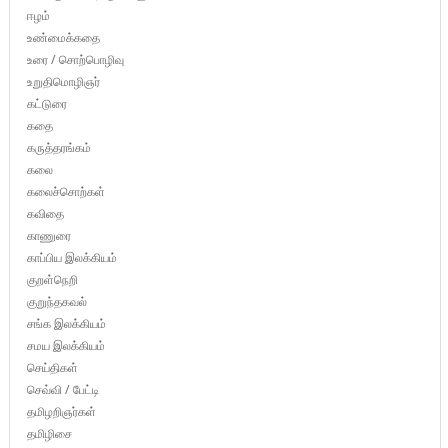
ஈழம்
உண்மைக்கதை
உரை / சொற்பொழிவு
உறுதிமொழிஞர்
கட்டுரை
கதை
கருத்தரங்கம்
கலை
கலைச்சொற்கள்
கவிதை
காணுரை
காப்பிய இலக்கியம்
குறள்நெறி
குறுந்தகவல்
சங்க இலக்கியம்
சமய இலக்கியம்
செய்திகள்
செவ்வி / பேட்டி
தமிழறிஞர்கள்
தமிழிசை