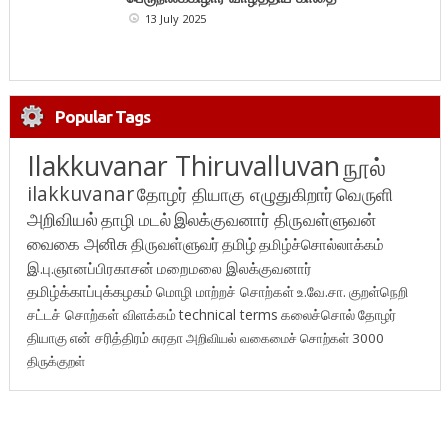
13 July 2025
Popular Tags
Ilakkuvanar Thiruvalluvan
நூல்
ilakkuvanar
தோழர் தியாகு எழுதுகிறார்
வெருளி
அறிவியல்
தாழி மடல்
இலக்குவனார் திருவள்ளுவன்
வைகை அனிசு
திருவள்ளுவர்
தமிழ்
தமிழ்ச்சொல்லாக்கம்
இ.பு.ஞானப்பிரகாசன்
மறைமலை இலக்குவனார்
தமிழ்க்காப்புக்கழகம்
மொழி மாற்றச் சொற்கள்
உ.வே.சா.
குறள்நெறி
சட்டச் சொற்கள் விளக்கம்
technical terms
கலைச்சொல்
தோழர்
தியாகு
என் சரித்திரம்
சுரதா
அறிவியல் வகைமைச் சொற்கள் 3000
திருக்குறள்