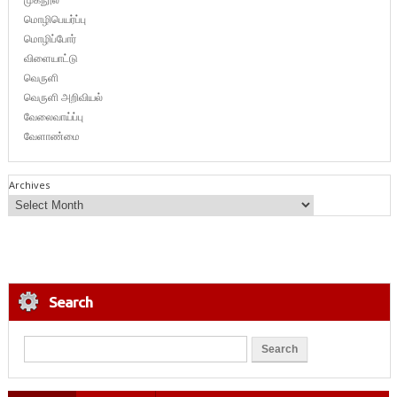
மொழிபெயர்ப்பு
மொழிப்போர்
விளையாட்டு
வெருளி
வெருளி அறிவியல்
வேலைவாய்ப்பு
வேளாண்மை
Archives
Search