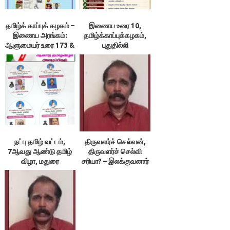
தமிழ்க் காப்புக் கழகம் –
இணைய உரை 10,
இணைய அரங்கம்:
தமிழ்க்காப்புக்கழகம்,
ஆளுமையர் உரை 173 &
புதுதில்லி
174 ; நூலரங்கம்
நட்பு தமிழ் வட்டம்,
திருவளர்ச் செல்வன்,
7ஆவது ஆண்டு தமிழ்
திருவளர்ச் செல்வி
விழா, மதுரை
சரியா? – இலக்குவனார்
திருவள்ளுவன்