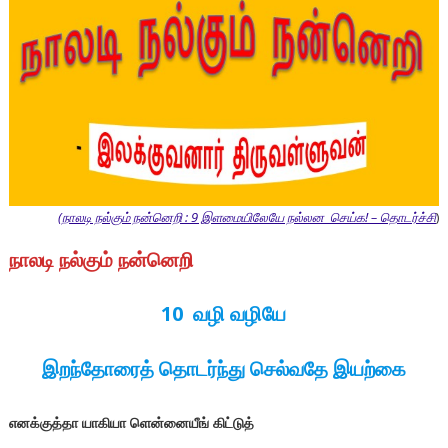
(நாலடி நல்கும் நன்னெறி : 9 இளமையிலேயே நல்லன செய்க! – தொடர்ச்சி
)
நாலடி
நல்கும்
நன்னெறி
10 வழி வழியே
இறந்தோரைத் தொடர்ந்து செல்வதே இயற்கை
எனக்குத்தா
யாகியா
ளென்னையீங்
கிட்டுத்