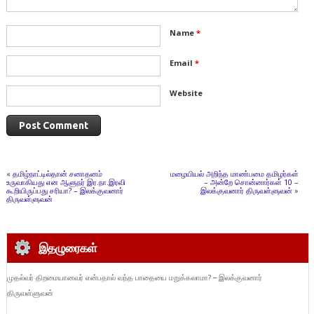
Name
*
Email
*
Website
«
தமிழ்நாட்டில்தான் சனாதனம்
மழையியல் அறிந்த மாண்பமை தமிழர்கள்
உருவாகியது என ஆளுநர் இர.நா.இரவி
– அன்றே சொன்னார்கள் 10 –
கூறியிருப்பது சரியா? – இலக்குவனார்
இலக்குவனார் திருவள்ளுவன்
»
திருவள்ளுவன்
இதழுரைகள்
முதல்வர் திறமையானவர் என்பதால் வந்த பாதையை மறுக்கலாமா? – இலக்குவனார்
திருவள்ளுவன்