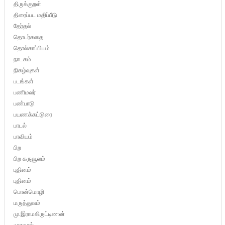
திருக்குறள்
திரைப்பட மதிப்பீடு
தேர்தல்
தொடர்கதை
தொல்காப்பியம்
நாடகம்
நிகழ்வுகள்
படங்கள்
பணிமலர்
பண்பாடு
பயணக்கட்டுரை
பாடல்
பாவியம்
பிற
பிற கருவூலம்
புதினம்
புதினம்
பொன்மொழி
மருத்துவம்
மு.இராமகிருட்டிணன்
முகநூல்