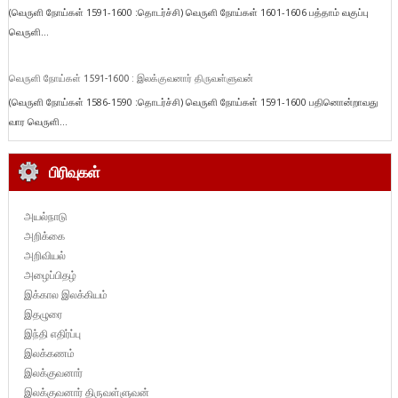
(வெருளி நோய்கள் 1591-1600 :தொடர்ச்சி) வெருளி நோய்கள் 1601-1606 பத்தாம் வகுப்பு
வெருளி...
வெருளி நோய்கள் 1591-1600 : இலக்குவனார் திருவள்ளுவன்
(வெருளி நோய்கள் 1586-1590 :தொடர்ச்சி) வெருளி நோய்கள் 1591-1600 பதினொன்றாவது
வார வெருளி...
பிரிவுகள்
அயல்நாடு
அறிக்கை
அறிவியல்
அழைப்பிதழ்
இக்கால இலக்கியம்
இதழுரை
இந்தி எதிர்ப்பு
இலக்கணம்
இலக்குவனார்
இலக்குவனார் திருவள்ளுவன்