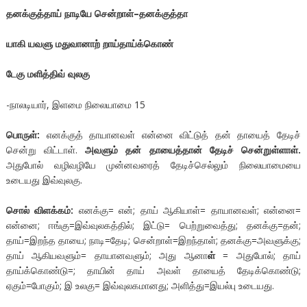
தனக்குத்தாய்
நாடியே
சென்றாள்
–
தனக்குத்தா
யாகி
யவளு
மதுவானாற்
றாய்தாய்க்கொண்
டேகு
மளித்திவ்
வுலகு
-நாலடியார், இளமை நிலையாமை 15
பொருள்:
எனக்குத் தாயானவள் என்னை விட்டுத் தன் தாயைத் தேடிச்
சென்று விட்டாள்.
அவளும் தன் தாயைத்தான் தேடிச் சென்றுள்ளாள்.
அதுபோல் வழிவழியே முன்னவரைத் தேடிச்செல்லும் நிலையாமையை
உடையது இவ்வுலகு.
சொல் விளக்கம்:
எனக்கு= என்; தாய் ஆகியாள்= தாயானவள்; என்னை=
என்னை; ஈங்கு=இவ்வுலகத்தில்; இட்டு= பெற்றுவைத்து; தனக்கு=தன்;
தாய்=இறந்த தாயை; நாடி=தேடி; சென்றாள்=இறந்தாள்; தனக்கு=அவளுக்கு;
தாய் ஆகியவளும்= தாயானவளும்; அது ஆனா
ள்
= அதுபோல்; தாய்
தாய்க்கொண்டு=; தாயின் தாய் அவள் தாயைத் தேடிக்கொண்டு;
ஏகும்=போகும்; இ உலகு= இவ்வுலகமானது; அளித்து=இயல்பு உடையது.