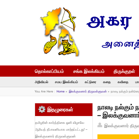
தொல்காப்பியம்
சங்க இலக்கியம்
திருக்குறள்
அறிவியல்
சமய இலக்கியம்
கட்டுரை
கதை
கவிதை
பா
You Are Here :
Home
»
இலக்குவனார் திருவள்ளுவன்
»
நாலடி நல்கும் நன்ன
நாலடி நல்கும்
இதழுரைகள்
– இலக்குவனார
தமிழரின் கார்த்திகை ஒளி விழாவே
இலக்குவனார் திரு
ஆரியத் தீபாவளியாக மாற்றப்பட்டது! –
இலக்குவனார் திருவள்ளுவன்