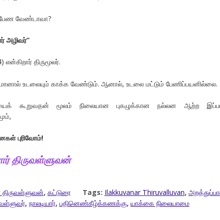
் பேண வேண்டாவா?
ார் அழிவர்”
) என்கிறார் திருமூலர்.
ானால் உடலையும் காக்க வேண்டும். ஆனால், உடலை மட்டும் பேணிப்பயனில்லை.
க் கூறுவதன் மூலம் நிலையான புகழுக்கான நல்லன ஆற்ற இப்பா
ும்,
ைகள் புரிவோம்!
ர்
திருவள்ளுவன்
 திருவள்ளுவன்
,
கட்டுரை
Tags:
Ilakkuvanar Thiruvalluvan
,
அறத்துப்பா
வள்ளுவர்
,
நாலடியார்
,
பதினெண்கீழ்க்கணக்கு
,
யாக்கை நிலையாமை