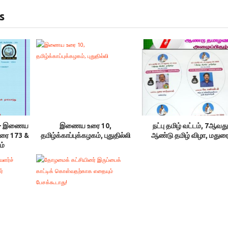
s
ம் – இணைய
இணைய உரை 10,
நட்பு தமிழ் வட்டம், 7ஆவது
உரை 173 &
தமிழ்க்காப்புக்கழகம், புதுதில்லி
ஆண்டு தமிழ் விழா, மதுர
ம்