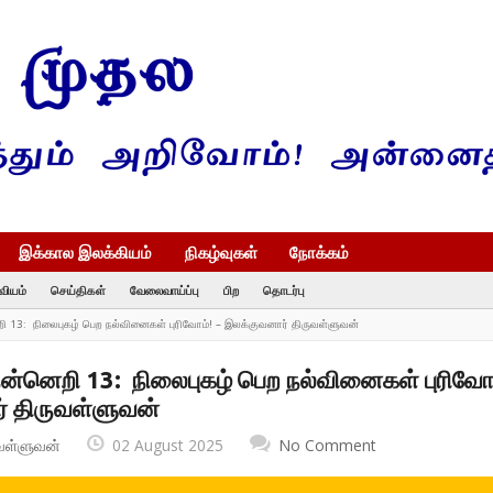
இக்கால இலக்கியம்
நிகழ்வுகள்
நோக்கம்
வியம்
செய்திகள்
வேலைவாய்ப்பு
பிற
தொடர்பு
ெறி 13: நிலைபுகழ் பெற நல்வினைகள் புரிவோம்! – இலக்குவனார் திருவள்ளுவன்
 நன்னெறி 13: நிலைபுகழ் பெற நல்வினைகள் புரிவோ
் திருவள்ளுவன்
வள்ளுவன்
02 August 2025
No Comment