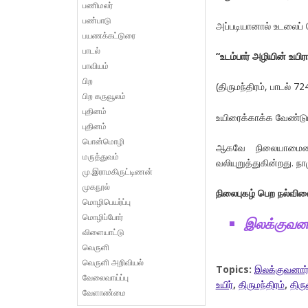
பணிமலர்
பண்பாடு
அப்படியானால் உடலைப
பயணக்கட்டுரை
பாடல்
“உடம்பார் அழியின் உயிர
பாவியம்
பிற
(திருமந்திரம், பாடல் 724
பிற கருவூலம்
புதினம்
உயிரைக்காக்க வேண்டும
புதினம்
பொன்மொழி
ஆகவே நிலையாமையை
மருத்துவம்
வலியுறுத்துகின்றது. நாம
மு.இராமகிருட்டிணன்
முகநூல்
நிலைபுகழ் பெற நல்வின
மொழிபெயர்ப்பு
மொழிப்போர்
இலக்குவனா
விளையாட்டு
வெருளி
வெருளி அறிவியல்
Topics:
இலக்குவனார்
வேலைவாய்ப்பு
உயிர்
,
திருமந்திரம்
,
திரு
வேளாண்மை