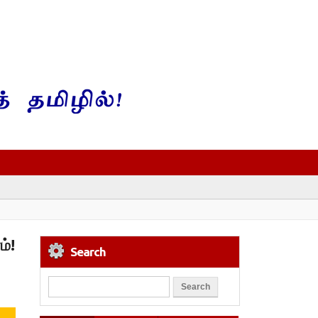
ம்!
Search