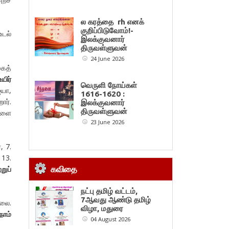
ல கரத்தை rh எனக்
குறிப்பிடுவோம்!-
உடல்
இலக்குவனார்
திருவள்ளுவன்
24 June 2026
கைத்
உயிர்
வெருளி நோய்கள்
ஐயா,
1616-1620 :
ார்.
இலக்குவனார்
திருவள்ளுவன்
ைகளை
23 June 2026
, 7.
 13.
்றுப்
கவிதை
நட்பு தமிழ் வட்டம்,
7ஆவது ஆண்டு தமிழ்
்லை.
விழா, மதுரை
நாம்
04 August 2026