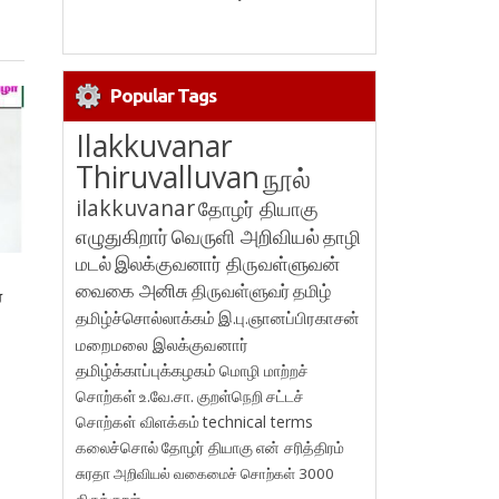
Popular Tags
Ilakkuvanar
Thiruvalluvan
நூல்
ilakkuvanar
தோழர் தியாகு
எழுதுகிறார்
வெருளி அறிவியல்
தாழி
மடல்
இலக்குவனார் திருவள்ளுவன்
வைகை அனிசு
திருவள்ளுவர்
தமிழ்
ை
தமிழ்ச்சொல்லாக்கம்
இ.பு.ஞானப்பிரகாசன்
மறைமலை இலக்குவனார்
தமிழ்க்காப்புக்கழகம்
மொழி மாற்றச்
சொற்கள்
உ.வே.சா.
குறள்நெறி
சட்டச்
சொற்கள் விளக்கம்
technical terms
கலைச்சொல்
தோழர் தியாகு
என் சரித்திரம்
சுரதா
அறிவியல் வகைமைச் சொற்கள் 3000
திருக்குறள்