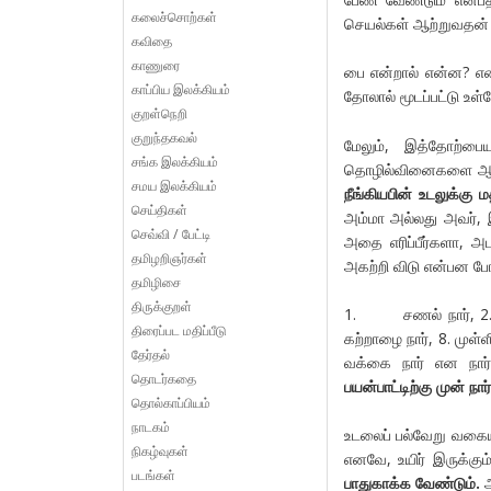
கலைச்சொற்கள்
செயல்கள் ஆற்றுவதன் ம
கவிதை
காணுரை
பை என்றால் என்ன? எ
காப்பிய இலக்கியம்
தோலால் மூடப்பட்டு உள
குறள்நெறி
குறுந்தகவல்
மேலும், இத்தோற்பைய
சங்க இலக்கியம்
தொழில்வினைகளை ஆற்ற
சமய இலக்கியம்
நீங்கியபின் உடலுக்கு ம
செய்திகள்
அம்மா அல்லது அவர், இவ
செவ்வி / பேட்டி
அதை எரிப்பீர்களா, 
தமிழறிஞர்கள்
அகற்றி விடு என்பன ப
தமிழிசை
திருக்குறள்
1. சணல் நார், 2. பூண்
திரைப்பட மதிப்பீடு
கற்றாழை நார், 8. முள்ளி
தேர்தல்
வக்கை நார் என நார்
தொடர்கதை
பயன்பாட்டிற்கு முன் நா
தொல்காப்பியம்
நாடகம்
உடலைப் பல்வேறு வகையில
நிகழ்வுகள்
எனவே, உயிர் இருக்கும
படங்கள்
பாதுகாக்க வேண்டும்.
அ