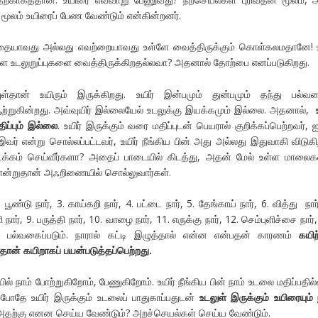
ூலம் உயிரைப் பேண வேண்டும் என்கின்றனர்.
தையாவது அல்லது எவற்றையாவது உள்ளே வைத்திருக்கும் கொள்கலமதானே! 
்ளே உடலுறுப்புகளை வைத்திருக்கிறதல்லவா? அதனால் தோற்பை எனப்படுகிறது.
ுள்தான் உயிரும் இருக்கிறது. உயிர் இன்பமும் துன்பமும் தந்து பல்வ
ுகின்றது. அவ்வுயிர் இல்லையேல் உடலுக்கு இயக்கமும் இல்லை. அதனால்,
திப்பும் இல்லை
. உயிர் இருக்கும் வரை மதிப்புடன் பெயரால் குறிக்கப்பெற்றவர், 
ர் என்று சொல்லப்பட்டவர், உயிர் நீங்கிய பின் அது அல்லது இதுவாகி விடுகிற
அடக்கம் செய்வீர்களா? அதைப் பாடையில் கிடத்து, அதன் மேல் உள்ள மால
ோன்றுதான் அஃறிணையில் சொல்லுவார்கள்.
டு நார், 3. காய்கறி நார், 4. பட்டை நார், 5. தேங்காய் நார், 6. வித்து நார்
 நார், 9. பருத்தி நார், 10. வாழை நார், 11. எருக்கு நார், 12. செம்புளிச்சை நார்,
 பல்வகைப்படும். நாரால் கட்டி இழுத்தால் என்ன என்பதன் காரணம்
கயிற
ர்தான் கயிறாகப் பயன்படுத்தப்பெற்றது.
் நாம் போற்றுகிறோம், பேணுகிறோம். உயிர் நீங்கிய பின் நாம் உடலை மதிப்பதில
்போதே உயிர் இருக்கும் உடலைப் பாதுகாப்பதுடன்
உடலுள் இருக்கும் உயிரையும் 
தற்கு எனன செய்ய வேண்டும்? அறச்செயல்கள் செய்ய வேண்டும்.