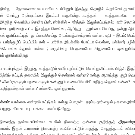
 நின்று – தோலாலான பையாகிய உடம்பினுள் இருந்து, தொழில் அறச்செய்து ஊட்
் செய்து அவ்வுடம்பை இயக்கி வருகின்ற, கூத்தன் – கூத்தனாகிய உய
ல் இருந்து வெளியே சென்ற பின், ஈர்க்கில் – ஈர்த்தல்; இழுக்கப்படுதல்; நார் தொடு
டம்பை நாரினாற் கட்டி இழுத்தா லென்ன, ஆய்ந்து – தூய்மை செய்து; நன்று ஆய்
கக் குளிப்பாட்டித் தூய்மைசெய்து அடக்கஞ்செய்தால் என்ன, உழி – இடம்; பெய்
 பார்த்துழிப் பெய்யில் என் – பார்த்த இடத்திற் போட்டா லென்ன, பல்லோர் பழிக்
்துச்சொன்னால்தான் என்ன ; வருகின்ற பெருமையோ சிறுமையோ ஒன்றுமில்
க் குறிக்கின்றது
டம்புக்குள் இருந்து கூத்தாடும் உயிர் புறப்பட்டுச் சென்றுவிட்டால், மிஞ்சி இருப
ற்றில் கட்டித் தரையில் இழுத்துச் சென்றால் என்ன? நன்கு ஆராய்ந்து குழி வெட்
? விலங்குகளும் பறவைகளும் உண்ணும் வகையில் வீசி எறிந்தால்தான் என்ன? 
 பழித்தால்தான் என்ன? எல்லாமே ஒன்றுதான்.
க்கம்:
யாக்கை என்றால் கட்டுதல் என்று பொருள். நரம்பு-நார்-எலும்பு-தசை-இரத
பெற்றதாகிய உடம்பு யாக்கை எனப்படுகிறது.
நிலைத்த தன்மையின்மை. உடலின் நிலைத்த தன்மை குறித்துத்
திருவள்ள
ளனர். இதன் காரணம் நிலையற்ற உடலில் மட்டும் கருத்து செலுத்தாமல் உயிரை
்காகத்தான். உயிரை எவ்வாறு பேணுவது? நற்செயல்கள் புரிவதன் மூலம், 