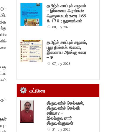
தமிழ்க் காப்புக் கழகம்
டும்
– இணைய அரங்கம்:
ிர்,
ஆளுமையர் உரை 169
& 170 ; நூலரங்கம்
த்து
08 July 2026
ந்து
யில்
கில்
தமிழ்க் காப்புக் கழகம்,
லை.
புது தில்லிக் கிளை,
இணைய அரங்கு உரை
– 9
07 July 2026
்பது
டிப்
சவம்
கட்டுரை
்தம்
திருவளர்ச் செல்வன்,
திருவளர்ச் செல்வி
சரியா? –
இலக்குவனார்
ுவர்
திருவள்ளுவன்
யும்
21 July 2026
அறச்