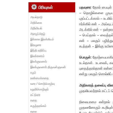
பிரிவுகள்
பதவுரை
: தோல் பையுள்
– தொழில்களை முடியச
அயல்நாடு
புறப்பட்டக்கால் – உடலி
அறிக்கை
ஈர்க்கில் என் – அவ்வு
அறிவியல்
அடக்கில் என் – நன்றா
அழைப்பிதழ்
– பெய்தால் – வைத்தல்;
இக்கால இலக்கியம்
என் – பலரும் பழித
இதழுரை
கூத்தன் – இங்கு உயிரை
இந்தி எதிர்ப்பு
இலக்கணம்
பொருள்:
தோற்பையாகிய உ
இலக்குவனார்
உடல்தான். உடலைக், கயி
இலக்குவனார் திருவள்ளுவன்
புதைத்தால்தான் என்ன
ஈழம்
என்று பலரும் சொல்லிப்
உண்மைக்கதை
உரை / சொற்பொழிவு
அதிகாரத் தலைப்பு விள
உறுதிமொழிஞர்
முதலியவற்றால் கட்டப் 
கட்டுரை
கதை
நிலையாமை என்றால் 
கருத்தரங்கம்
முதலானோரும் கூறியுள்
கலை
பேண வேண்டும் என்பதற