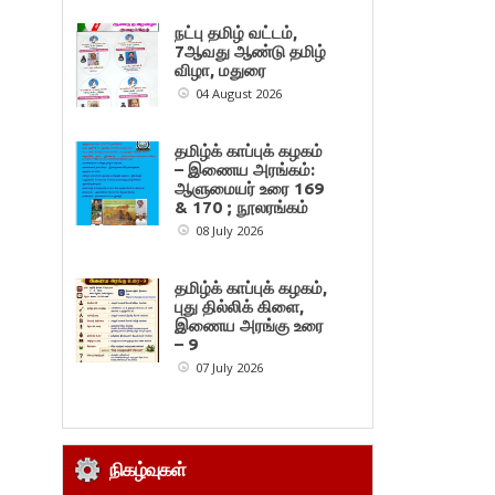
நட்பு தமிழ் வட்டம்,
7ஆவது ஆண்டு தமிழ்
விழா, மதுரை
04 August 2026
தமிழ்க் காப்புக் கழகம்
– இணைய அரங்கம்:
ஆளுமையர் உரை 169
& 170 ; நூலரங்கம்
08 July 2026
தமிழ்க் காப்புக் கழகம்,
புது தில்லிக் கிளை,
இணைய அரங்கு உரை
– 9
07 July 2026
நிகழ்வுகள்