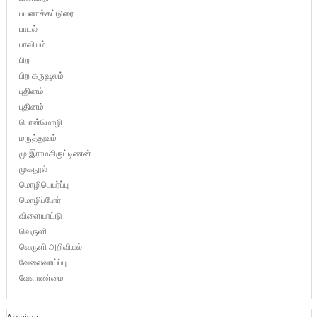
பயணக்கட்டுரை
பாடல்
பாவியம்
பிற
பிற கருவூலம்
புதினம்
புதினம்
பொன்மொழி
மருத்துவம்
மு.இராமகிருட்டிணன்
முகநூல்
மொழிபெயர்ப்பு
மொழிப்போர்
விளையாட்டு
வெருளி
வெருளி அறிவியல்
வேலைவாய்ப்பு
வேளாண்மை
Archives