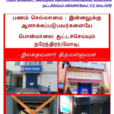
சூட்டச்செய்யும் நரேந்திரர்(மோடி) 1/2 தொடர்ச்சி]