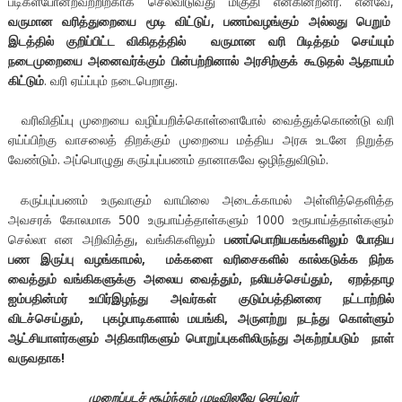
படிகள்போன்றவற்றிற்காக் செலவிடுவது மிகுதி என்கின்றனர். எனவே,
வருமான வரித்துறையை மூடி விட்டுப்
,
பணம்வழங்கும் அல்லது பெறும்
இடத்தில் குறிப்பிட்ட விகிதத்தில் வருமான வரி பிடித்தம் செய்யும்
நடைமுறையை அனைவர்க்கும் பின்பற்றினால் அரசிற்குக் கூடுதல் ஆதாயம்
கிட்டும்
. வரி ஏய்ப்பும் நடைபெறாது.
வரிவிதிப்பு முறையை வழிப்பறிக்கொள்ளைபோல் வைத்துக்கொண்டு வரி
ஏய்ப்பிற்கு வாசலைத் திறக்கும் முறையை மத்திய அரசு உடனே நிறுத்த
வேண்டும். அப்பொழுது கருப்புப்பணம் தானாகவே ஒழிந்துவிடும்.
கருப்புப்பணம் உருவாகும் வாயிலை அடைக்காமல் அள்ளித்தெளித்த
அவசரக் கோலமாக 500 உருபாய்த்தாள்களும் 1000 உரூபாய்த்தாள்களும்
செல்லா என அறிவித்து, வங்கிகளிலும்
பணப்பொறியகங்களிலும் போதிய
பண இருப்பு வழங்காமல், மக்களை வரிசைகளில் கால்கடுக்க நிற்க
வைத்தும் வங்கிகளுக்கு அலைய வைத்தும், நலியச்செய்தும், ஏறத்தாழ
ஐம்பதின்மர் உயிர்இழந்து அவர்கள் குடும்பத்தினரை நட்டாற்றில்
விடச்செய்தும், புகழ்பாடிகளால் மயங்கி, அருளற்று நடந்து கொள்ளும்
ஆட்சியாளர்களும் அதிகாரிகளும் பொறுப்புகளிலிருந்து அகற்றப்படும் நாள்
வருவதாக!
முறைப்படச் சூழ்ந்தும் முடிவிலவே செய்வர்