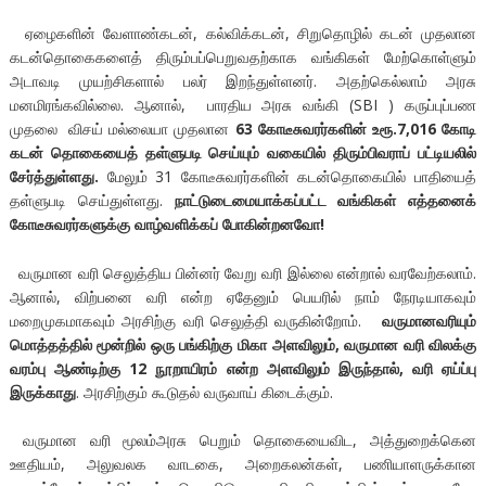
ஏழைகளின் வேளாண்கடன், கல்விக்கடன், சிறுதொழில் கடன் முதலான
கடன்தொகைகளைத் திரும்பப்பெறுவதற்காக வங்கிகள் மேற்கொள்ளும்
அடாவடி முயற்சிகளால் பலர் இறந்துள்ளனர். அதற்கெல்லாம் அரசு
மனமிரங்கவில்லை. ஆனால், பாரதிய அரசு வங்கி (SBI ) கருப்புப்பண
முதலை விசய் மல்லையா முதலான
63 கோடீசுவரர்களின் உரூ.7,016 கோடி
கடன் தொகையைத் தள்ளுபடி செய்யும் வகையில் திரும்பிவராப் பட்டியலில்
சேர்த்துள்ளது.
மேலும் 31 கோடீசுவரர்களின் கடன்தொகையில் பாதியைத்
தள்ளுபடி செய்துள்ளது.
நாட்டுடைமையாக்கப்பட்ட வங்கிகள் எத்தனைக்
கோடீசுவரர்களுக்கு வாழ்வளிக்கப் போகின்றனவோ!
வருமான வரி செலுத்திய பின்னர் வேறு வரி இல்லை என்றால் வரவேற்கலாம்.
ஆனால், விற்பனை வரி என்ற ஏதேனும் பெயரில் நாம் நேரடியாகவும்
மறைமுகமாகவும் அரசிற்கு வரி செலுத்தி வருகின்றோம்.
வருமானவரியும்
மொத்தத்தில் மூன்றில் ஒரு பங்கிற்கு மிகா அளவிலும்
,
வருமான வரி விலக்கு
வரம்பு ஆண்டிற்கு
12
நூறாயிரம் என்ற அளவிலும் இருந்தால்
,
வரி ஏய்ப்பு
இருக்காது
. அரசிற்கும் கூடுதல் வருவாய் கிடைக்கும்.
வருமான வரி மூலம்அரசு பெறும் தொகையைவிட, அத்துறைக்கென
ஊதியம், அலுவலக வாடகை, அறைகலன்கள், பணியாளருக்கான