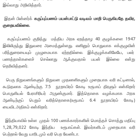
இவ்வாறு அறிவித்தார்.
இதன் பின்னர்க்
கருப்புப்பணம் பயன்பாட்டு வடிவம் மாறி பெருகியதே தவிர
,
குறையவில்லை.
கருப்புப்பணம் குறித்து மத்திய அரசு ஏறத்தாழ 40 குழுக்களை 1947
இலிலிருந்து இதுவரை அமைத்துள்ளது. எனினும் பொதுவாக எக்குழுவின்
பரிந்துரையையும் முழுமையாக ஏற்றதில்லை. இக்குழுக்களிலேயே, பலர்
பணத்தாள்களைச் செல்லாது ஆக்குவதால் பயன் இல்லை என்று
தெரிவித்தனர்.
பெரு நிறுவனங்களும் நிறுவன முதலாளிகளும் முறையாக வரி கட்டினால்,
கூடுதலாக ஆண்டிற்கு 7.5 நூறாயிரம் கோடி உரூபாய் திரளும் என்கிறார்
பொருளியல் பேராசிரியர் அருண்குமார். இத்தொகை வழக்கமாக அரசு
ஆண்டிற்குப் பெறும் வரித்தொகை(உரூபாய் 6.4 நூறாயிரம் கோடி)
யைவிடஅதிகம் என்கிறார்.
இந்தியாவில் உள்ள முதல் 100 பணக்காரர்களின் மொத்தச் சொத்து மதிப்பு
1,28,79,022 கோடி இந்திய உரூபாய்கள். இவர்களிடம் முறையாக வரி
பெற்றால் வேறு யாரிடமும் வரி பெற வேண்டா.