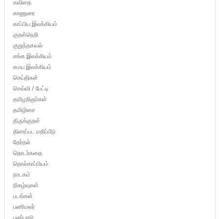
கவிதை
காணுரை
காப்பிய இலக்கியம்
குறள்நெறி
குறுந்தகவல்
சங்க இலக்கியம்
சமய இலக்கியம்
செய்திகள்
செவ்வி / பேட்டி
தமிழறிஞர்கள்
தமிழிசை
திருக்குறள்
திரைப்பட மதிப்பீடு
தேர்தல்
தொடர்கதை
தொல்காப்பியம்
நாடகம்
நிகழ்வுகள்
படங்கள்
பணிமலர்
பண்பாடு