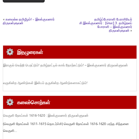
«
கனவல்ல தமிழீழம்! – இலக்குவனார்
தமிழ்ப்போராளி பேராசிரியர்
திருவள்ளுவன்
சி.இலக்குவனார் : [ஙொ] 3. தமிழ்நலப்
போராளி – இலக்குவனார்
திருவள்ளுவன்
»
இதழுரைகள்
இராகுல் வெற்றி பெறட்டும்! தமிழ்நாட்டில் காங்.தோற்கட்டும்! – இலக்குவனார் திருவள்ளுவன்
வருகின்ற ஆண்டுகள் இன்பம் தருகின்ற ஆண்டுகளாகட்டும்!
கலைச்சொற்கள்
வெருளி நோய்கள் 1616-1620 : இலக்குவனார் திருவள்ளுவன்
(வெருளி நோய்கள் 1611-1615 தொடர்ச்சி) வெருளி நோய்கள் 1616-1620 பரந்த சிந்தனை
வெருளி...