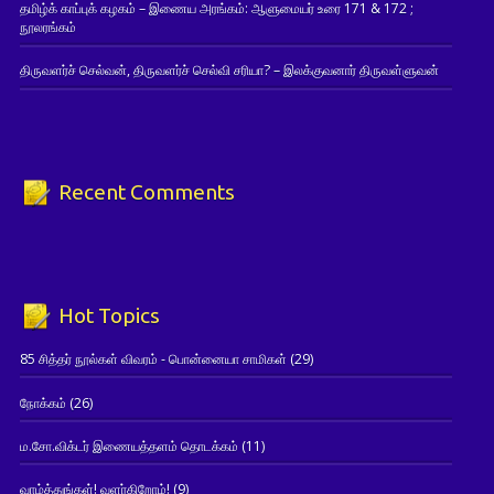
தமிழ்க் காப்புக் கழகம் – இணைய அரங்கம்: ஆளுமையர் உரை 171 & 172 ;
நூலரங்கம்
திருவளர்ச் செல்வன், திருவளர்ச் செல்வி சரியா? – இலக்குவனார் திருவள்ளுவன்
Recent Comments
Hot Topics
85 சித்தர் நூல்கள் விவரம் - பொன்னையா சாமிகள்
(29)
நோக்கம்
(26)
ம.சோ.விக்டர் இணையத்தளம் தொடக்கம்
(11)
வாழ்த்துங்கள்! வளர்கிறோம்!
(9)