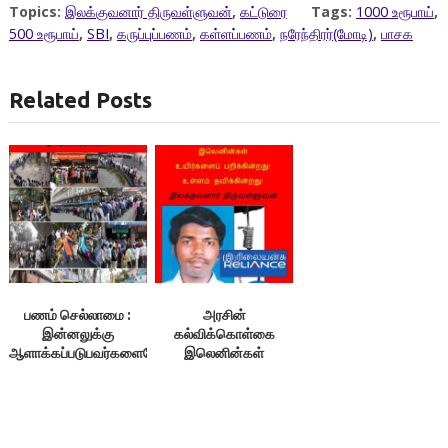
Topics:
இலக்குவனார் திருவள்ளுவன்
,
கட்டுரை
Tags:
1000 உரூபாய்
,
500 உரூபாய்
,
SBI
,
கருப்புப்பணம்
,
கள்ளப்பணம்
,
நரேந்திரர்(மோடி)
,
பாசக
Related Posts
பணம் செல்லாமை :
அரசின்
இன்னலுக்கு
கல்விக்கொள்கை
ஆளாக்கப்படுபவர்களையே
இலெனின்கள்
பொன்மாலை
உயிர்களைப்
சூட்டச்செய்யும்
பறிக்கின்றது! உள்ளம்
நரேந்திரர்(மோடி) 1/2
தவிக்கின்றது!
-இலக்குவனார்