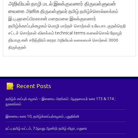
அறிவியல்
தாழி மடல்
இலக்குவனார் திருவள்ளுவன்
வைகை அனிசு
திருவள்ளுவர்
தமிழ்
தமிழ்ச்சொல்லாக்கம்
இ.பு.ஞானப்பிரகாசன்
மறைமலை இலக்குவனார்
தமிழ்க்காப்புக்கழகம்
மொழி மாற்றச் சொற்கள்
உ.வே.சா.
குறள்நெறி
சட்டச் சொற்கள் விளக்கம்
technical terms
கலைச்சொல்
தோழர்
தியாகு
என் சரித்திரம்
சுரதா
அறிவியல் வகைமைச் சொற்கள் 3000
திருக்குறள்
Recent Posts
தமிழ்க் காப்புக் கழகம் – இணைய அரங்கம்: ஆளுமையர் உரை 173 & 174 ;
நூலரங்கம்
இணைய உரை 10, தமிழ்க்காப்புக்கழகம், புதுதில்லி
நட்பு தமிழ் வட்டம், 7ஆவது ஆண்டு தமிழ் விழா, மதுரை