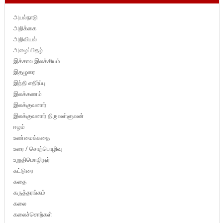
அயல்நாடு
அறிக்கை
அறிவியல்
அழைப்பிதழ்
இக்கால இலக்கியம்
இதழுரை
இந்தி எதிர்ப்பு
இலக்கணம்
இலக்குவனார்
இலக்குவனார் திருவள்ளுவன்
ஈழம்
உண்மைக்கதை
உரை / சொற்பொழிவு
உறுதிமொழிஞர்
கட்டுரை
கதை
கருத்தரங்கம்
கலை
கலைச்சொற்கள்