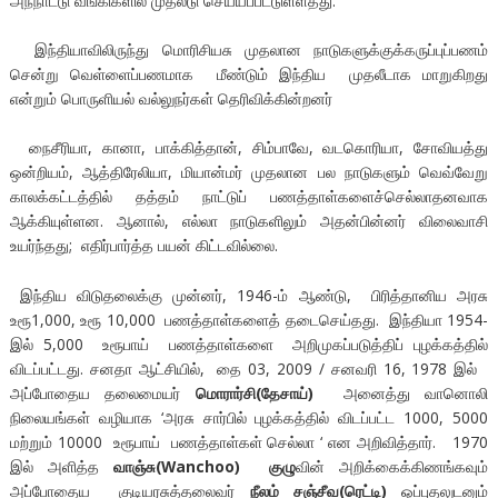
அந்நாட்டு வங்கிகளில் முதலீடு செய்யப்பட்டுள்ளதது.
இந்தியாவிலிருந்து மொரிசியசு முதலான நாடுகளுக்குக்கருப்புப்பணம்
சென்று வெள்ளைப்பணமாக மீண்டும் இந்திய முதலீடாக மாறுகிறது
என்றும் பொருளியல் வல்லுநர்கள் தெரிவிக்கின்றனர்
நைசீரியா, கானா, பாக்கித்தான், சிம்பாவே, வடகொரியா, சோவியத்து
ஒன்றியம், ஆத்திரேலியா, மியான்மர் முதலான பல நாடுகளும் வெவ்வேறு
காலக்கட்டத்தில் தத்தம் நாட்டுப் பணத்தாள்களைச்செல்லாதனவாக
ஆக்கியுள்ளன. ஆனால், எல்லா நாடுகளிலும் அதன்பின்னர் விலைவாசி
உயர்ந்தது; எதிர்பார்த்த பயன் கிட்டவில்லை.
இந்திய விடுதலைக்கு முன்னர், 1946-ம் ஆண்டு, பிரித்தானிய அரசு
உரூ1,000, உரூ 10,000 பணத்தாள்களைத் தடைசெய்தது. இந்தியா 1954-
இல் 5,000 உரூபாய் பணத்தாள்களை அறிமுகப்படுத்திப் புழக்கத்தில்
விடப்பட்டது. சனதா ஆட்சியில், தை 03, 2009 / சனவரி 16, 1978 இல்
அப்போதைய தலைமையர்
மொரார்சி(தேசாய்)
அனைத்து வானொலி
நிலையங்கள் வழியாக ‘அரசு சார்பில் புழக்கத்தில் விடப்பட்ட 1000, 5000
மற்றும் 10000 உரூபாய் பணத்தாள்கள் செல்லா ‘ என அறிவித்தார். 1970
இல் அளித்த
வாஞ்சு(Wanchoo) குழு
வின் அறிக்கைக்கிணங்கவும்
அப்போதைய குடியரசுத்தலைவர்
நீலம் சஞ்சீவ(ரெட்டி)
ஒப்புதலுடனும்