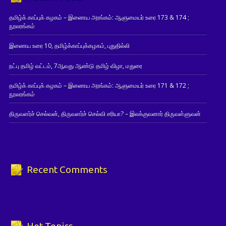
தமிழ்க் காப்புக் கழகம் – இணைய அரங்கம்: ஆளுமையர் உரை 173 & 174 ;
நூலரங்கம்
இணைய உரை 10, தமிழ்க்காப்புக்கழகம், புதுதில்லி
நட்பு தமிழ் வட்டம், 7ஆவது ஆண்டு தமிழ் விழா, மதுரை
தமிழ்க் காப்புக் கழகம் – இணைய அரங்கம்: ஆளுமையர் உரை 171 & 172 ;
நூலரங்கம்
திருவளர்ச் செல்வன், திருவளர்ச் செல்வி சரியா? – இலக்குவனார் திருவள்ளுவன்
Recent Comments
Hot Topics