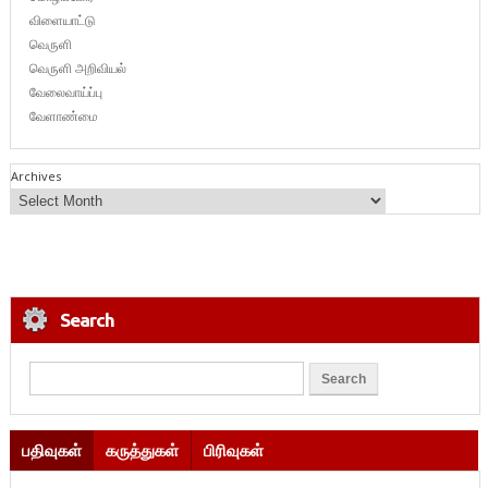
விளையாட்டு
வெருளி
வெருளி அறிவியல்
வேலைவாய்ப்பு
வேளாண்மை
Archives
Search
பதிவுகள்
கருத்துகள்
பிரிவுகள்