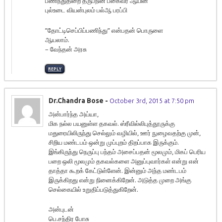
பணிந்துதிறை தருபநின் பகைவர் ஆயின்
புல்உடை வியன்புலம் பல்ஆ பரப்பி
”தோட்டிசெப்பிப்பணிந்து” என்பதன் பொருளை
ஆயலாம்.
– வேந்தன் அரசு
REPLY
Dr.Chandra Bose
-
October 3rd, 2015 at 7:50 pm
அன்பார்ந்த அய்யா,
மிக நல்ல பயனுள்ள தகவல். ஸ்ரீவில்லிபுத்தூருக்கு
மதுரையிலிருந்து செல்லும் வழியில், ஊர் நுழைவதற்கு முன்,
சிறிய மண்டபம் ஒன்று முப்புறம் திறப்பாக இருக்கும்.
இங்கிருந்து நெருப்பு பந்தம் அசைப்பதன் மூலமும், மிகப் பெரிய
பறை ஒலி மூலமும் தகவல்களை அனுப்புவார்கள் என்று என்
தாத்தா கூறக் கேட்டுள்ளேன். இன்னும் அந்த மண்டபம்
இருக்கிறது என்று நினைக்கிறேன். அடுத்த முறை அங்கு
செல்கையில் உறுதிப்படுத்துகிறேன்.
அன்புடன்
பெ.சந்திர போசு