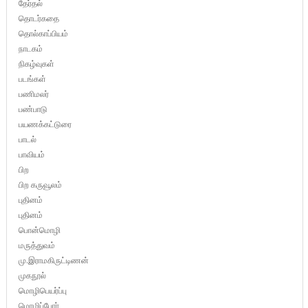
தேர்தல்
தொடர்கதை
தொல்காப்பியம்
நாடகம்
நிகழ்வுகள்
படங்கள்
பணிமலர்
பண்பாடு
பயணக்கட்டுரை
பாடல்
பாவியம்
பிற
பிற கருவூலம்
புதினம்
புதினம்
பொன்மொழி
மருத்துவம்
மு.இராமகிருட்டிணன்
முகநூல்
மொழிபெயர்ப்பு
மொழிப்போர்