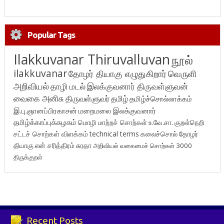
Popular Tags
Ilakkuvanar Thiruvalluvan
நூல்
ilakkuvanar
தோழர் தியாகு எழுதுகிறார்
வெருளி
அறிவியல்
தாழி மடல்
இலக்குவனார் திருவள்ளுவன்
வைகை அனிசு
திருவள்ளுவர்
தமிழ்
தமிழ்ச்சொல்லாக்கம்
இ.பு.ஞானப்பிரகாசன்
மறைமலை இலக்குவனார்
தமிழ்க்காப்புக்கழகம்
மொழி மாற்றச் சொற்கள்
உ.வே.சா.
குறள்நெறி
சட்டச் சொற்கள் விளக்கம்
technical terms
கலைச்சொல்
தோழர்
தியாகு
என் சரித்திரம்
சுரதா
அறிவியல் வகைமைச் சொற்கள் 3000
திருக்குறள்
Recent Posts