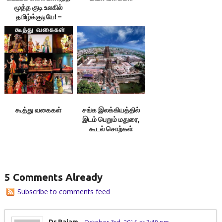
மூத்த குடி உலகில்
தமிழ்க்குடியே! –
கோ.தெய்வநாயகம்
கூத்து வகைகள்
சங்க இலக்கியத்தில்
இடம் பெறும் மதுரை,
கூடல் சொற்கள்
5 Comments Already
Subscribe to comments feed
Dr.Rajam
-
October 3rd, 2015 at 7:49 pm