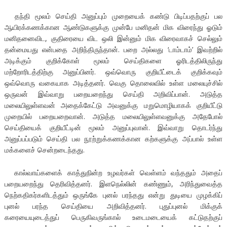
தந்தி மூலம் செய்தி அனுப்பும் முறையைக் கண்டு பிடிப்பதற்குப் பல
ஆயிரக்கணக்கான ஆண்டுகளுக்கு முன்பே மனிதன் மிக விரைந்து ஓடும்
மனிதனைவிட, குதிரையை விட ஒலி இன்னும் மிக விரைவாகச் செல்லும்
தன்மையது என்பதை அறிந்திருந்தான். பறை அல்லது ‘டாம்டாம்’ இவற்றில்
அடிக்கும் குறிக்கோள் மூலம் செய்திகளை ஓரிடத்திலிருந்து
மற்றோரிடத்திற்கு அனுப்பினர். ஒவ்வொரு குறியீட்டைக் குறிக்கவும்
ஒவ்வொரு வகையாக அடித்தனர். வெகு தொலைவில் உள்ள மலையுச்சில்
ஒருவன் இவ்வாறு பறையறைந்து செய்தி அறிவிப்பான். அடுத்த
மலையிலுள்ளவன் அதைக்கேட்டு அவனுக்கு மறுமொழியாகக் குறியீட்டு
முறையில் பறையறைவான். அடுத்த மலையிலுள்ளவனுக்கு அதேபோல்
செய்தியைக் குறியீட்டின் மூலம் அனுப்புவான். இவ்வாறு தொடர்ந்து
அனுப்பப்படும் செய்தி பல நூற்றுக்கணக்கான கற்களுக்கு அப்பால் உள்ள
மக்களைச் சென்றடைந்தது.
கால்வாய்களைக் காத்துநின்ற உழவர்கள் வெள்ளம் வந்ததும் அதைப்
பறையறைந்து தெரிவித்தனர். இளநெல்லின் கண்ணும், அரிந்துவைத்த
நெற்கதிகர்களிடத்தும் ஒருங்கே புனல் பரந்தது என்று துடியை முழக்கிப்
புனல் பரந்த செய்தியை அறிவித்தனர். புதுப்புனல் மிக்குக்
கரையையுடைத்துப் பெருகிவருங்கால் உடைமடையைக் கட்டுதற்குப்