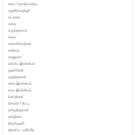
உரை / சொற்பொழிவு
உறுதிமொழிஞர்
கட்டுரை
கதை
கருத்தரங்கம்
கலை
கலைச்சொற்கள்
கவிதை
காணுரை
காப்பிய இலக்கியம்
குறள்நெறி
குறுந்தகவல்
சங்க இலக்கியம்
சமய இலக்கியம்
செய்திகள்
செவ்வி / பேட்டி
தமிழறிஞர்கள்
தமிழிசை
திருக்குறள்
திரைப்பட மதிப்பீடு