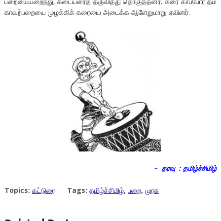
பறையையறைந்து, கடையரைத் தருவித்து தொகுத்தனர். கரை காப்போர் தம்
காவற்பறையை முழக்கிக் கரையை அடைக்க ஆளேறுமாறு ஏவினர்.
– தரவு : தமிழ்ச்சிமிழ்
Topics:
கட்டுரை
Tags:
தமிழ்ச்சிமிழ்
,
பறை
,
முரசு