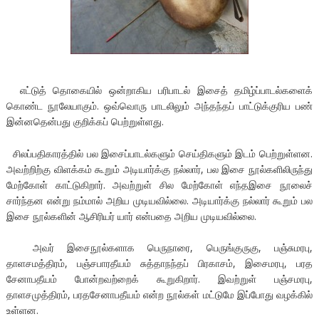
எட்டுத் தொகையில் ஒன்றாகிய பரிபாடல் இசைத் தமிழ்ப்பாடல்களைக்
கொண்ட நூலேயாகும். ஒவ்வொரு பாடலிலும் அந்தந்தப் பாட்டுக்குரிய பண்
இன்னதென்பது குறிக்கப் பெற்றுள்ளது.
சிலப்பதிகாரத்தில் பல இசைப்பாடல்களும் செய்திகளும் இடம் பெற்றுள்ளன.
அவற்றிற்கு விளக்கம் கூறும் அடியார்க்கு நல்லார், பல இசை நூல்களிலிருந்து
மேற்கோள் காட்டுகிறார். அவற்றுள் சில மேற்கோள் எந்தஇசை நூலைச்
சார்ந்தன என்று நம்மால் அறிய முடியவில்லை. அடியார்க்கு நல்லார் கூறும் பல
இசை நூல்களின் ஆசிரியர் யார் என்பதை அறிய முடியவில்லை.
அவர் இசைநூல்களாக பெருநாரை, பெருங்குருகு, பஞ்சுமரபு,
தாளசமத்திரம், பஞ்சபாரதீயம் சுத்தாநந்தப் பிரகாசம், இசைமரபு, பரத
சேனாபதீயம் போன்றவற்றைக் கூறுகிறார். இவற்றுள் பஞ்சமரபு,
தாளசமுத்திரம், பரதசேனாபதீயம் என்ற நூல்கள் மட்டுமே இப்போது வழக்கில்
உள்ளன.