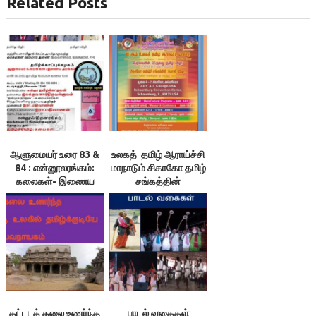
Related Posts
ஆளுமையர் உரை 83 &
உலகத் தமிழ் ஆராய்ச்சி
84 : என்னூலரங்கம்:
மாநாடும் சிகாகோ தமிழ்
கலைகள்- இணைய
சங்கத்தின்
அரங்கம்
பொன்விழாவும்
கட்டடக் கலை உணர்ந்த
பாடல் வகைகள்