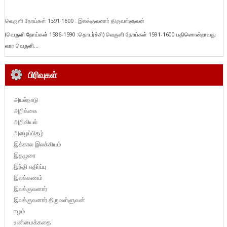
வெருளி நோய்கள் 1591-1600 : இலக்குவனார் திருவள்ளுவன்
(வெருளி நோய்கள் 1586-1590 :தொடர்ச்சி) வெருளி நோய்கள் 1591-1600 பதினொன்றாவது
வார வெருளி...
பிரிவுகள்
அயல்நாடு
அறிக்கை
அறிவியல்
அழைப்பிதழ்
இக்கால இலக்கியம்
இதழுரை
இந்தி எதிர்ப்பு
இலக்கணம்
இலக்குவனார்
இலக்குவனார் திருவள்ளுவன்
ஈழம்
உண்மைக்கதை