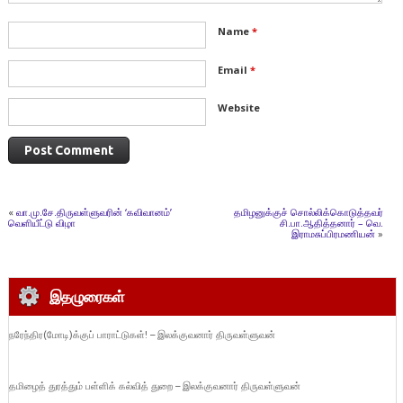
Name
*
Email
*
Website
«
வா.மு.சே.திருவள்ளுவரின் ‘கவிவானம்’
தமிழனுக்குச் சொல்லிக்கொடுத்தவர்
வெளியீட்டு விழா
சி.பா.ஆதித்தனார் – வெ.
இராமசுப்பிரமணியன்
»
இதழுரைகள்
நரேந்திர(மோடி)க்குப் பாராட்டுகள்! – இலக்குவனார் திருவள்ளுவன்
தமிழைத் துரத்தும் பள்ளிக் கல்வித் துறை – இலக்குவனார் திருவள்ளுவன்