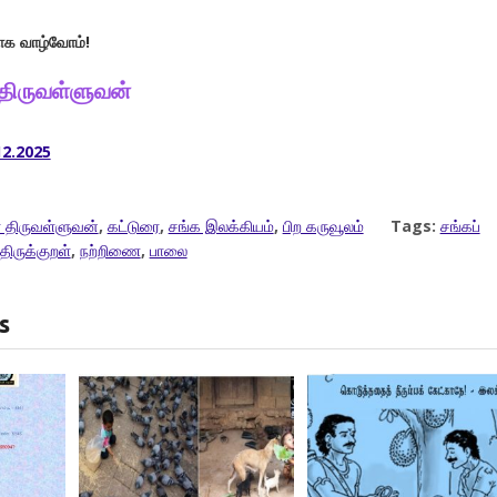
காக வாழ்வோம்!
 திருவள்ளுவன்
12.2025
 திருவள்ளுவன்
,
கட்டுரை
,
சங்க இலக்கியம்
,
பிற கருவூலம்
Tags:
சங்கப்
திருக்குறள்
,
நற்றிணை
,
பாலை
s