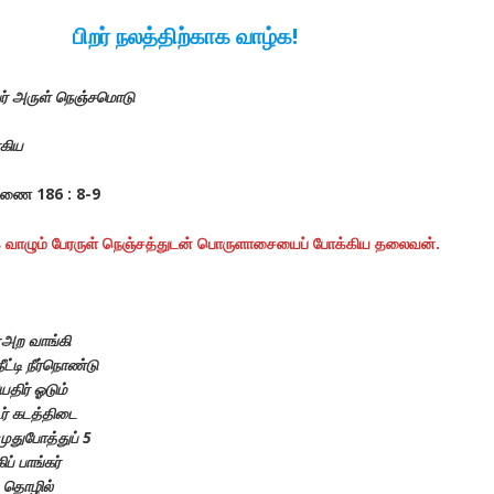
பிறர் நலத்திற்காக வாழ்க!
பேர் அருள் நெஞ்சமொடு
ோகிய
றிணை 186 : 8-9
க வாழும் பேரருள் நெஞ்சத்துடன் பொருளாசையைப் போக்கிய தலைவன்.
்அற வாங்கி
ட்டி நீர்நொண்டு
திர் ஓடும்
ர் கடத்திடை
முதுபோத்துப் 5
் பாங்கர்
் தொழில்