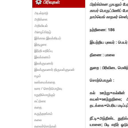
பிரிவுகள்
பிறர்க்கென முயலும் ப
காமர் பொருட்பிணிப் ப
அயல்நாடு
நாம்வெங் காதலர் சென
அறிக்கை
அறிவியல்
நற்றிணை: 186
அழைப்பிதழ்
இக்கால இலக்கியம்
இயற்றிய புலவர் : பெயர
இதழுரை
இந்தி எதிர்ப்பு
திணை : பாலை
இலக்கணம்
இலக்குவனார்
துறை : பிரிவிடை மெலி
இலக்குவனார் திருவள்ளுவன்
ஈழம்
சொற்பொருள் :
உண்மைக்கதை
உரை / சொற்பொழிவு
கல் ஊற்று=கல்லின் 
உறுதிமொழிஞர்
கயன்=ஊற்றுநிலை; அற
கட்டுரை
தடக்கை=பெரிய மடிப்பு
கதை
கருத்தரங்கம்
நீட்டி=அந்நீண்ட த
கலை
யானை; பிடி எதிர் ஓ
கலைச்சொற்கள்