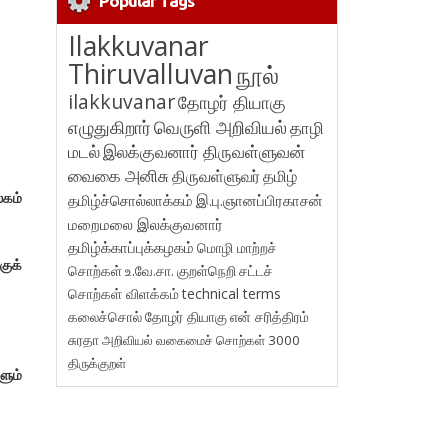
Popular Tags
Ilakkuvanar
Thiruvalluvan
நூல்
ilakkuvanar
தோழர் தியாகு
எழுதுகிறார்
வெருளி அறிவியல்
தாழி
மடல்
இலக்குவனார் திருவள்ளுவன்
வைகை அனிசு
திருவள்ளுவர்
தமிழ்
லகம்
தமிழ்ச்சொல்லாக்கம்
இ.பு.ஞானப்பிரகாசன்
மறைமலை இலக்குவனார்
தமிழ்க்காப்புக்கழகம்
மொழி மாற்றச்
ுக்
சொற்கள்
உ.வே.சா.
குறள்நெறி
சட்டச்
சொற்கள் விளக்கம்
technical terms
கலைச்சொல்
தோழர் தியாகு
என் சரித்திரம்
சுரதா
அறிவியல் வகைமைச் சொற்கள் 3000
திருக்குறள்
ளும்