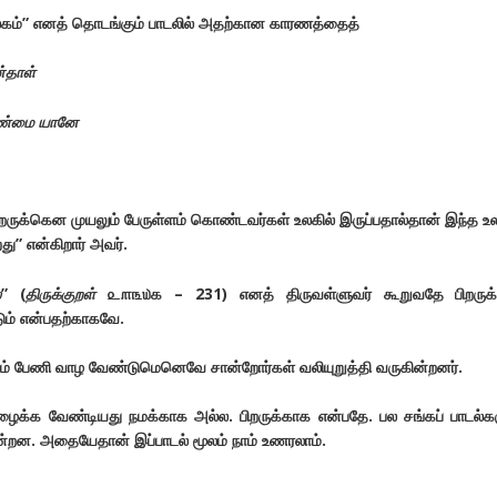
லகம்” எனத் தொடங்கும் பாடலில் அதற்கான காரணத்தைத்
்தாள்
 உண்மை யானே
றருக்கென முயலும் பேருள்ளம் கொண்டவர்கள் உலகில் இருப்பதால்தான் இந்த உ
ு” என்கிறார் அவர்.
்
” (
திருக்குறள்
௨௱௩௰௧ – 231) எனத் திருவள்ளுவர் கூறுவதே பிறருக்க
ம் என்பதற்காகவே.
நலம் பேணி வாழ வேண்டுமெனெவே சான்றோர்கள் வலியுறுத்தி வருகின்றனர்.
 உழைக்க வேண்டியது நமக்காக அல்ல. பிறருக்காக என்பதே. பல சங்கப் பாடல்க
்றன. அதையேதான் இப்பாடல் மூலம் நாம் உணரலாம்.