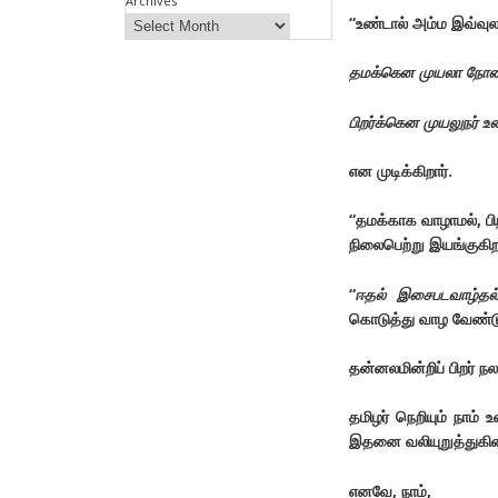
Archives
“உண்டால் அம்ம இவ்வு
தமக்கென முயலா நோன
பிறர்க்கென முயலுநர்
என முடிக்கிறார்.
“தமக்காக வாழாமல், பி
நிலைபெற்று இயங்குகிறத
“
ஈதல் இசைபடவாழ்தல
கொடுத்து வாழ வேண்டு
தன்னலமின்றிப் பிறர் 
தமிழர் நெறியும் நாம்
இதனை வலியுறுத்துகின
எனவே, நாம்,