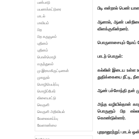
பண்பாடு
பிடி என்றால் பெண் ய
பயணக்கட்டுரை
பாடல்
ஆனால், ஆண் பன்றியைய
பாவியம்
விளக்குகின்றனர்.
பிற
பிற கருவூலம்
பொருளாசையும் நோய் போ
புதினம்
புதினம்
பாடற் பொருள்:
பொன்மொழி
மருத்துவம்
கல்லின் இடைய உள்ள ஊற
மு.இராமகிருட்டிணன்
துதிக்கையை நீட்டி, ந
முகநூல்
மொழிபெயர்ப்பு
ஆண் பச்சோந்தி தன் மு
மொழிப்போர்
விளையாட்டு
அந்த வழியில்தான் கா
வெருளி
பொருளும் பிற எல்ல
வெருளி அறிவியல்
கொண்டுள்ளார்.
வேலைவாய்ப்பு
வேளாண்மை
புறநானூற்றுப் பாடல் ஒன