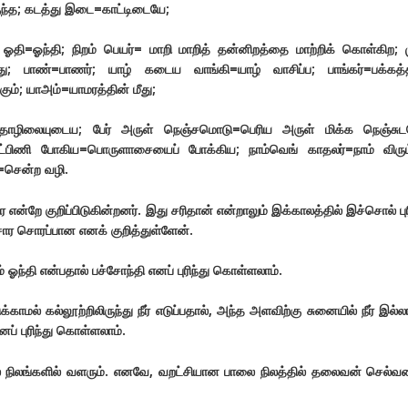
குந்த; கடத்து இடை=காட்டிடையே;
 ஓதி=ஓந்தி; நிறம் பெயர்= மாறி மாறித் தன்னிறத்தை மாற்றிக் கொள்கிற; 
ு; பாண்=பாணர்; யாழ் கடைய வாங்கி=யாழ் வாசிப்ப; பாங்கர்=பக்கத்த
கும்; யாஅம்=யாமரத்தின் மீது;
்தொழிலையுடைய; பேர் அருள் நெஞ்சமொடு=பெரிய அருள் மிக்க நெஞ்சுட
்பிணி போகிய=பொருளாசையைப் போக்கிய; நாம்வெங் காதலர்=நாம் விரும்
சென்ற வழி.
ை என்றே குறிப்பிடுகின்றனர். இது சரிதான் என்றாலும் இக்காலத்தில் இச்சொல் பு
ொர சொரப்பான எனக் குறித்துள்ளேன்.
் ஓந்தி என்பதால் பச்சோந்தி எனப் புரிந்து கொள்ளலாம்.
க்காமல் கல்லூற்றிலிருந்து நீர் எடுப்பதால், அந்த அளவிற்கு சுனையில் நீர் இல்ல
னப் புரிந்து கொள்ளலாம்.
 நிலங்களில் வளரும். எனவே, வறட்சியான பாலை நிலத்தில் தலைவன் செல்வ