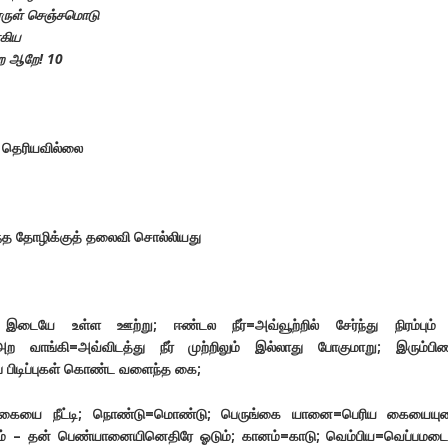
ேரருள் செஞ்சமொடு
ோகிய
்ற ஆறே!
10
் தெரியவில்லை
ந்த தோழிக்குத் தலைவி சொல்லியது
இடையே உள்ள ஊற்று; ஈண்டல நீர்=அவ்வூற்றில் சேர்ந்து நிரம்பும் ந
 வாங்கி=அவ்விடத்து நீர் முற்றிலும் இல்லாது போகுமாறு; இரும்பிண
ப் பிடிப்புகள் கொண்ட வளைந்த கை;
ுதிக்கையை நீட்டி; நொண்டு=மொண்டு; பெருங்கை யானை=பெரிய கையையு
டும் – தன் பெண்யானையினெதிரே ஓடும்; கானம்=காடு; வெம்பிய=வெப்பமடை