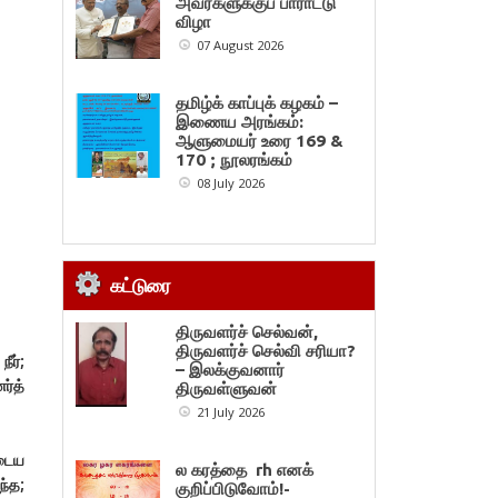
அவர்களுக்குப் பாராட்டு
விழா
07 August 2026
தமிழ்க் காப்புக் கழகம் –
இணைய அரங்கம்:
ஆளுமையர் உரை 169 &
170 ; நூலரங்கம்
08 July 2026
கட்டுரை
திருவளர்ச் செல்வன்,
திருவளர்ச் செல்வி சரியா?
ீர்;
– இலக்குவனார்
ர்த்
திருவள்ளுவன்
21 July 2026
டைய
ல கரத்தை rh எனக்
ந்த;
குறிப்பிடுவோம்!-