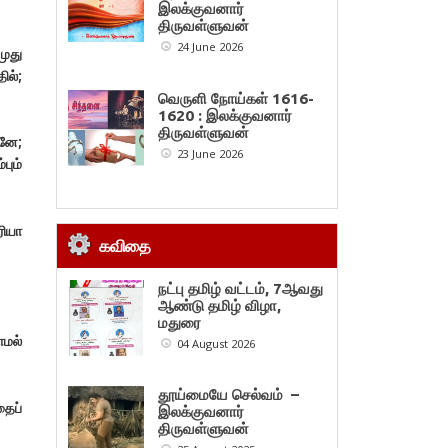
இலக்குவனார்
திருவள்ளுவன்
24 June 2026
முது
ில்;
வெருளி நோய்கள் 1616-
1620 : இலக்குவனார்
திருவள்ளுவன்
னே;
23 June 2026
பும்
ரியா
கவிதை
நட்பு தமிழ் வட்டம், 7ஆவது
ஆண்டு தமிழ் விழா,
மதுரை
ாமல்
04 August 2026
தூய்மையே செல்வம் –
தைப்
இலக்குவனார்
திருவள்ளுவன்