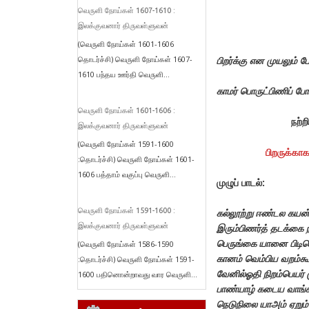
வெருளி நோய்கள் 1607-1610 :
இலக்குவனார் திருவள்ளுவன்
(வெருளி நோய்கள் 1601-1606
பிறர்க்கு என முயலும் 
தொடர்ச்சி) வெருளி நோய்கள் 1607-
1610 பந்தய ஊர்தி வெருளி...
காமர் பொருட்பிணிப் ப
வெருளி நோய்கள் 1601-1606 :
நற்
இலக்குவனார் திருவள்ளுவன்
(வெருளி நோய்கள் 1591-1600
பிறருக்கா
:தொடர்ச்சி) வெருளி நோய்கள் 1601-
1606 பத்தாம் வகுப்பு வெருளி...
முழுப் பாடல்:
வெருளி நோய்கள் 1591-1600 :
கல்லூற்று ஈண்டல கயன
இலக்குவனார் திருவள்ளுவன்
இரும்பிணர்த் தடக்கை நீ
பெருங்கை யானை பிடியெ
(வெருளி நோய்கள் 1586-1590
கானம் வெம்பிய வறம்கூ
:தொடர்ச்சி) வெருளி நோய்கள் 1591-
வேனில்ஓதி நிறம்பெயர் 
1600 பதினொன்றாவது வார வெருளி...
பாண்யாழ் கடைய வாங்கிப
நெடுநிலை யாஅம் ஏறும