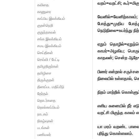
வறம்=வறட்சி; கூர்=மி
கவிதை
காணுரை
வேனில்=வேனிற்காலம்;
காப்பிய இலக்கியம்
போத்து=முதிய போத்த
குறள்நெறி
நெடுநிலை=உயர்ந்து நிற்
குறுந்தகவல்
சங்க இலக்கியம்
ஏறும் தொழில்=ஏறுந
சமய இலக்கியம்
காமர்=அழகிய; பொருட
செய்திகள்
காதலன்; சென்ற ஆறே=
செவ்வி / பேட்டி
தமிழறிஞர்கள்
பிணர் என்றால் சருச்சர
தமிழிசை
நிலையில் உள்ளதால், ச
திருக்குறள்
திரைப்பட மதிப்பீடு
நிறம் மாற்றிக் கொள்ளும
தேர்தல்
தொடர்கதை
எளிய சுனையில் நீர் எடு
தொல்காப்பியம்
வறட்சி மிகுந்த காலம் எ
நாடகம்
நிகழ்வுகள்
யா மரம் வறண்ட பாலை
படங்கள்
புரிந்து கொள்ளலாம்.
பணிமலர்