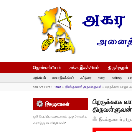
தொல்காப்பியம்
சங்க இலக்கியம்
திருக்குறள்
அறிவியல்
சமய இலக்கியம்
கட்டுரை
கதை
கவிதை
பா
You Are Here :
Home
»
இலக்குவனார் திருவள்ளுவன்
»
பிறருக்காக வாழும் ப
பிறருக்காக வா
இதழுரைகள்
திருவள்ளுவன்,
ஒலி பெயர்ப்பு வரையறைக் குழு அமைக்க
இலக்குவனார் திரு
அரசிற்கு வேண்டுகோள்!