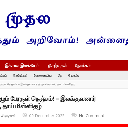
இக்கால இலக்கியம்
நிகழ்வுகள்
நோக்கம்
வியம்
செய்திகள்
வேலைவாய்ப்பு
பிற
தொடர்பு
ேரருள் நெஞ்சம்! – இலக்குவனார் திருவள்ளுவன், தாய் மின்னிதழ்
ழும் பேரருள் நெஞ்சம்! – இலக்குவனார்
 தாய் மின்னிதழ்
வள்ளுவன்
09 December 2025
No Comment