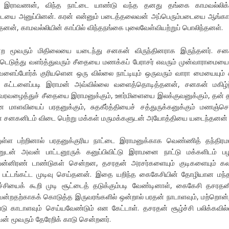
த இராவணன், விந்த நாட்டை யாண்டு வந்த தனது தங்கை காமவல்லிக்க
ையை அனுப்பினன். கரன் என்னும் படைத்தலைவன் அப்பெரும்படையை ஆங்கா
தனன், காமவல்லியின் காப்பில் விந்தநங்கை புலைவேள்வியற்றுப் பொலிந்தனள்.
சென்ற மூவரும் மிதிலையை யடைந்து சனகன் விருந்தினராக இருந்தனர். ச
்டெடுத்து வளர்த்துவரும் சீதையை மணக்கப் பேராசர் எவரும் முன்வாராமையைய
ைப்போர்க் குரியளென ஒரு வில்லை நாட்டியும் ஒருவரும் வாரா மையையும் 
ர் கட்டளைப்படி இராமன் அவ்வில்லை வளைத்தொடித்தனன், சனகன் மகிழ்ந
வழைத்துச் சீதையை இராமனுக்கும், ஊர்மிளையை இலக்குவனுக்கும், தன் த
 மாளவியைப் பரதனுக்கும், சுதகீர்த்தியைச் சத்துருக்கனுக்கும் மணஞ்செ
 சனகனிடம் விடை பெற்று மக்கள் மருமக்களுடன் அயோத்தியை யடைந்தனன் 
ுள்ள பற்றினால் பரதனுக்குரிய நாட்டை இராமனுக்காக வெண்ணித் தந்திரம
னுடன் அவன் பாட்டனூருக் கனுப்பிவிட்டு இராமனை நாட்டு மக்களிடம் ப
பன்னிரண் டாண்டுகள் சென்றன, தசரதன் அரசர்களையும் குடிகளையும் கல
் பட்டங்கட்ட முடிவு செய்தனன். இதை யறிந்த கைகேசியின் தோழியான மந
்சியைக் கூறி முடி சூட்டைத் தடுக்கும்படி வேண்டினாள், கைகேசி தசரதன
ென்றதற்காகக் கொடுத்த இருவரங்களில் ஒன்றால் பரதன் நாடாளவும், மற்றொன்
ு காடாளவும் செய்யவேண்டும் என கேட்டாள். தசரதன் சூழ்ச்சி பலிக்கவில
் மூவரும் தேரேறிக் காடு சென்றனர்.