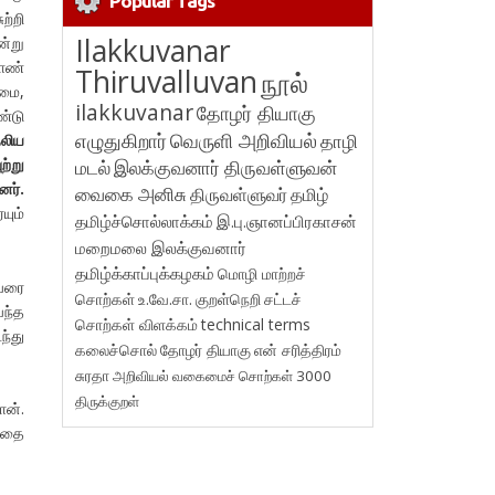
Popular Tags
ற்றி
Ilakkuvanar
ன்று
ாண்
Thiruvalluvan
நூல்
ஆமை,
ilakkuvanar
தோழர் தியாகு
்டு
எழுதுகிறார்
வெருளி அறிவியல்
தாழி
லிய
ற்று
மடல்
இலக்குவனார் திருவள்ளுவன்
னர்.
வைகை அனிசு
திருவள்ளுவர்
தமிழ்
யும்
தமிழ்ச்சொல்லாக்கம்
இ.பு.ஞானப்பிரகாசன்
மறைமலை இலக்குவனார்
தமிழ்க்காப்புக்கழகம்
மொழி மாற்றச்
வரை
சொற்கள்
உ.வே.சா.
குறள்நெறி
சட்டச்
ந்த
சொற்கள் விளக்கம்
technical terms
ந்து
கலைச்சொல்
தோழர் தியாகு
என் சரித்திரம்
சுரதா
அறிவியல் வகைமைச் சொற்கள் 3000
திருக்குறள்
ான்.
த்தை