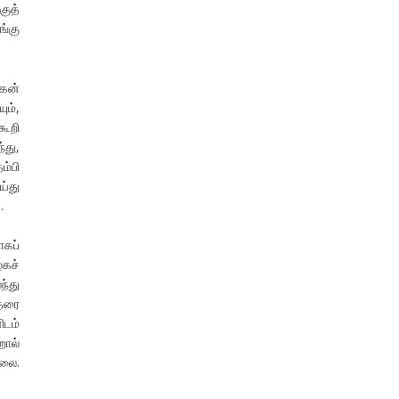
ுத்
ங்கு
னகன்
ும்,
கூறி
்து,
ம்பி
ய்து
.
ாகப்
ழகச்
ந்து
்தரை
ிடம்
றால்
்லை.