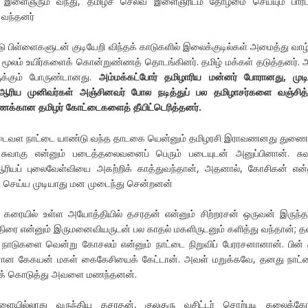
 இளைஞரும் வந்து, தமிழ்ச் செல்வ இளைஞரிடம் தோழமை செய்யும் பார்ப
ு வந்தனர்
டு பிள்ளைகளுடன் குடியேறி விந்தக் காடுகளில் இலைக்குடில்கள் அமைத்து வாழ்
ி மூலம் உயிர்களைக் கொன்றுண்ணத் தொடங்கினர். தமிழ் மக்கள் தடுத்தனர். 
ுக்கும் போருண்டானது.
அம்மக்கட்போர் தமிழாரிய மன்னர் போரானது
, முடி
ஆரிய முனிவர்கள் அஞ்சினவர் போல நடித்துப் பல தமிழாசர்களை வஞ்சித்
ணக்கான தமிழர் கோட்டைகளைத் தீயிட்டெரித்தனர்.
்த இடைவள நாட்டை யாண்டு வந்த தாடகை யென்னும் தமிழரசி இராவணனது து
சுவாகு என்னும் படைத்தலைவனைப் பெரும் படையுடன் அனுப்பினான். சுவ
யப் புலைவேள்வியை அகற்றிக் காத்துவந்தான், அதனால், கோசிகன் என்
 செய்ய முடியாது மன முடைந்து சென்றனன்
றங் கரையில் உள்ள அயோத்தியில் தசரதன் என்னும் சிற்றரசன் ஒருவன் இருந்த
ரை என்னும் இருமனைவியருடன் பல காதல் மகளிருடனும் களித்து வந்தான்; 
நாடுகளை வென்று கோசலம் என்னும் நாட்டை நிறுவிப் பேரரசனானான். பின்
ரசனான கேகயன் மகள் கைகேசியைக் கேட்டான். அவள் மறுக்கவே, தனது நாட்
ாகக் கொடுத்து அவளை மணந்தனன்.
பிள்ளையில்லாது வருந்திய தசரதன், குலகுரு வசிட்டர் சொற்படி கலைக்கோ