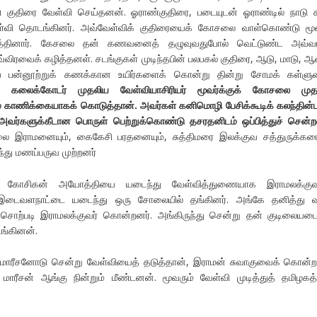
ுதிரை வேள்வி செய்தனன். ஓராண்குதிரை, படையுடன் ஓராண்டில் நாடு சு
ேள்வி தொடங்கினர். அவ்வேள்விக் குதிரையைக் கோசலை வாள்கொண்டு மூ
ீழ்த்தினார். கேசலை தன் கணவனைத் தழுவுவதுபோல் வெட்டுண்ட அவ்வ
விரவைக் கழித்தனள். சடங்குகள் முடிந்தபின் பலபகல் குதிரை, ஆடு, மாடு, 
ிய பன்னூற்றுக் கணக்கான உயிர்களைக் கொன்று தின்று சோமக் கள்ளுண
 கலைக்கோடர் முதலிய வேள்வியாசிரியர் மூவர்க்குக் கோசலை முத
காணிக்கையாகக் கொடுத்தான். அவர்கள் கனிமொழி பேசிக்கூடிக் கலந்தின்பு
 அவர்களுக்கீடான பொருள் பெற்றுக்கொண்டு தசரதனிடம் ஒப்பித்துச் சென்ற
சலை இராமனையும், கைகேசி பரதனையும், சுத்திமரை இலக்குவ சத்துருக்கரை
ந்து மணப்பருவ முற்றனர்
்ற கோசிகன் அயோத்தியை யடைந்து வேள்வித்துணையாக இராமலக்கு
டைவளநாட்டை யடைந்து ஒரு சோலையில் தங்கினர். அங்கே தனித்து வ
ற்படி இராமலக்குவர் கொன்றனர். அங்கிருந்து சென்று தன் குடிலையடை
ங்கினன்.
மாரீசனோடு சென்று வேள்வியைத் தடுத்தான், இராமன் சுவாகுவைக் கொன்ற
ாரீசன் ஆங்கு நின்றும் மீண்டனன். மூவரும் வேள்வி முடித்துத் தமிழக