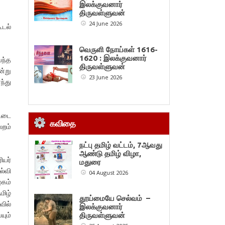
இலக்குவனார்
திருவள்ளுவன்
24 June 2026
ூடல்
வெருளி நோய்கள் 1616-
1620 : இலக்குவனார்
வந்த
திருவள்ளுவன்
்று
23 June 2026
ந்து
ட்டை
கவிதை
லறம்
நட்பு தமிழ் வட்டம், 7ஆவது
ஆண்டு தமிழ் விழா,
ியர்
மதுரை
ல்வி
04 August 2026
ழகம்
மிழ்
தூய்மையே செல்வம் –
வில்
இலக்குவனார்
யும்
திருவள்ளுவன்