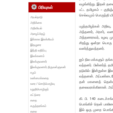
வழங்கிற்று. இதன் தலை
பிரிவுகள்
பட்ட தமிழகம் – குறிஞ
செல்வமும் பொருந்தி யி
அயல்நாடு
அறிக்கை
பழந்தமிழர்கள் அறிவு
அறிவியல்
அந்தணர், அரசர், வணி
அழைப்பிதழ்
அந்தணராவர், உழவு மு
இக்கால இலக்கியம்
சிறந்து ஒன்றா யொரு 
இதழுரை
வளர்த்துவந்தனர்.
இந்தி எதிர்ப்பு
இலக்கணம்
ஐம் நில மக்களும் தங
இலக்குவனார்
வந்தனர். பின்னர்த் 
இலக்குவனார் திருவள்ளுவன்
நடுவில்- இன்றுள்ள இ
ஈழம்
வந்தனன். அப்பண்டைய
உண்மைக்கதை
தன் மகனைத் தென்னாட்
உரை / சொற்பொழிவு
தலைவராக்கினான். அம்
உறுதிமொழிஞர்
கட்டுரை
கி. பி. 140 கடைச்சங
கதை
பொங்கிச் தென் பாலியைய
கருத்தரங்கம்
இல் ஒரு முறை பொங்கிப்
கலை