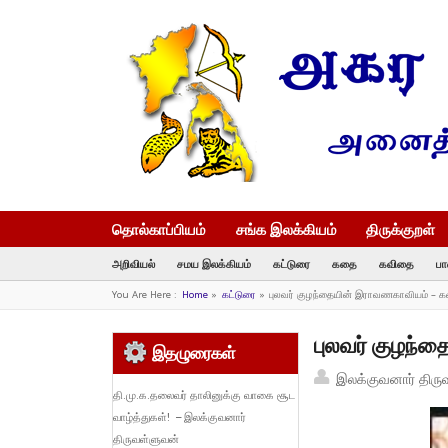
தொல்காப்பியம்
சங்க இலக்கியம்
திருக்குறள்
அறிவியல்
சமய இலக்கியம்
கட்டுரை
கதை
கவிதை
பா
You Are Here :
Home
»
கட்டுரை
»
புலவர் குழந்தையின் இராவணகாவியம் – கத
புலவர் குழந்
இதழுரைகள்
இலக்குவனார் திரு
தி.மு.க.தலைவர் தாலினுக்கு வாகை சூட
வாழ்த்துகள்! – இலக்குவனார்
திருவள்ளுவன்