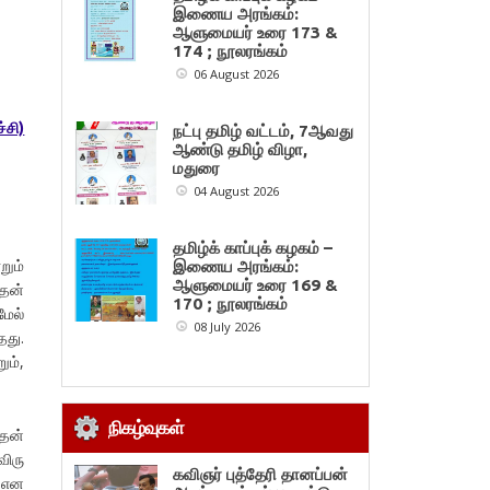
இணைய அரங்கம்:
ஆளுமையர் உரை 173 &
174 ; நூலரங்கம்
06 August 2026
்சி)
நட்பு தமிழ் வட்டம், 7ஆவது
ஆண்டு தமிழ் விழா,
மதுரை
04 August 2026
தமிழ்க் காப்புக் கழகம் –
றும்
இணைய அரங்கம்:
ஆளுமையர் உரை 169 &
தென்
170 ; நூலரங்கம்
மேல்
08 July 2026
தது.
ும்,
நிகழ்வுகள்
தென்
விரு
கவிஞர் புத்தேரி தானப்பன்
் என