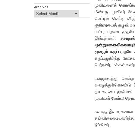
முனிவனைக் கொண்டு க
Archives
மீண்டது. முனிவர் வ
வெட்டில் வெட்டி வ
குதிரையைத் தழுவி அவ்
பாம்பு, பறவை முதல
இன்புற்றனர்.
தசரதன்
மூன்றுமனைவிகளையும் 
மூவரும் கருப்பமுறவே
கருப்பமுதிர்ந்து கோ
பெற்றனர், மக்கள் வளர்
⁠மனமுடைந்து சென
அழைத்துக்கொண்டு இ
தாடகையை முனிவன் சொ
முனிவன் வேள்வி தொட
⁠சுவாகு, இளவரசனான 
தன்னிலைமையுணர்ந்த ம
நீங்கினர்.