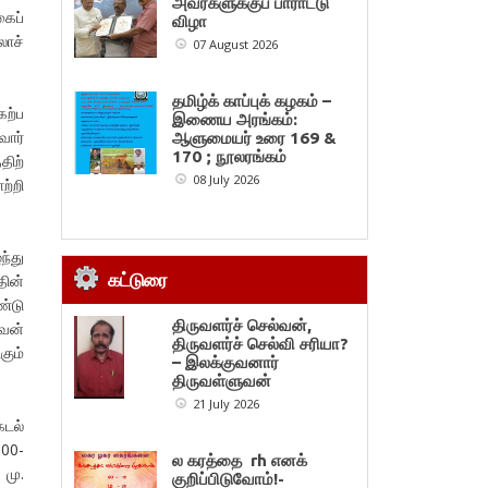
அவர்களுக்குப் பாராட்டு
கைப்
விழா
லாச்
07 August 2026
தமிழ்க் காப்புக் கழகம் –
ேற்ப
இணைய அரங்கம்:
வோர்
ஆளுமையர் உரை 169 &
170 ; நூலரங்கம்
திற்
08 July 2026
ற்றி
ந்து
கட்டுரை
தின்
ண்டு
திருவளர்ச் செல்வன்,
ுவன்
திருவளர்ச் செல்வி சரியா?
கும்
– இலக்குவனார்
திருவள்ளுவன்
21 July 2026
கடல்
500-
ல கரத்தை rh எனக்
 மு.
குறிப்பிடுவோம்!-