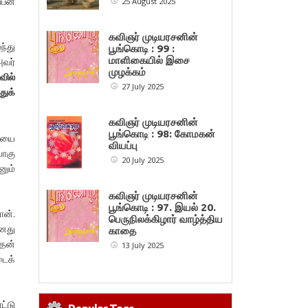
்பன
25 August 2025
கவிஞர் முடியரசனின்
ந்து
பூங்கொடி : 99 :
மாளிகையில் இசை
அவர்
முழக்கம்
வில்
27 July 2025
துக்
கவிஞர் முடியரசனின்
பூங்கொடி : 98: கோமகன்
ணையை
வியப்பு
ாகு
20 July 2025
னும்
கவிஞர் முடியரசனின்
பூங்கொடி : 97. இயல் 20.
ான்.
பெருநிலக்கிழார் வாழ்த்திய
தனது
காதை
 தன்
13 July 2025
டைக்
ட்டு