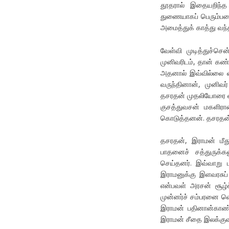
⁠தூதரால் இதையறிந்
துணையாகப் பெரும்பட
அமைத்துக் காத்து வந்
⁠வேள்வி முடித்துச்
முனிவரிடம், தான் கண
அதனால் இவ்வில்லை வள
வருந்தினான், முனிவ
தசரதன் முதலியோரை வர
குசத்துவசன் மகளிரான
கொடுத்தனன். தசரதன்
⁠தசரதன், இராமன் மீத
பாதனைச் சத்துருக்க
செய்தனர். இவ்வாறு 
இராமனுக்கு இளவரசுப
என்பவள் அரசன் சூழ்ச
முன்னர்ச் சம்பரனை வ
இராமன் பதினான்காண்ட
இராமன் சீதை இலக்குவன