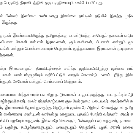
பெருகித் திராவிடத்தின் ஒரு பகுதியையும் உண்டேப்பமிட்டது.
் பின்னர் இலங்கை உண்டானது இலங்கை நாட்டின் நடுவில் இருந்த முரீக
 இருந்தது.
கு முன் இலங்கையிலிருந்து தமிழகத்தை யாண்டுவந்த மாபெரும் தலைவர் வழி
ைவியான கேகசி என்பாள் இராவணன், கும்பகன்னன், பீடணன் என்னும் மூன
வல்லி என்னும் பெண்மகளையும் பெற்றனள். மூத்தவனான இராவணன் முடிபுனை
ந்தனன்.
 இராவணனும், திராவிடத்தைச் சார்ந்த முதிரையிலிருந்து முல்லை நா
கள் வண்டார்குழலியும் எதிர்ப்பட்டுக் காதல் கொண்டு மணம் புரிந்து இல்
ர்குழலி சேயோன் என்னும் செம்மலைப் பெற்றனள்.
லையான விந்தச்சாரல் பல சிறு நாடுகளாகப் பாகுபட்டிருந்தது. வட நாட்டில் ஆர
வாழ்ந்துவந்தனர். அவர் ஏற்றத்தாழ்வான குல வேற்றுமை யுடையவர். அவர்களில் க
ிலர், இராவணன் தோன்றுவதற்கு நெடுநாள் முன்னரே அறிவுக் கோலத்துடன் தமி
கள் அன்னாரை அன்புடன் வரவேற்று ஊணுடை யுதவிப் போற்றி வந்தனர். அவர் த
ுங்கிப் பழகியும் வந்தனர். இவ்வாறே பின்னரும், பின்னரும் பலர் வந்தனர், நாளடை
் புகுந்து, தமிழந்தணருடனும், புலவருடனும் நெருங்கிப் பழகி அரசர் உறவை