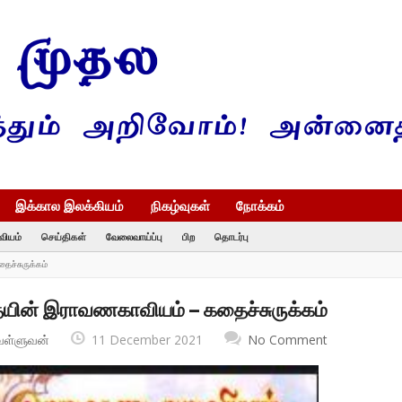
இக்கால இலக்கியம்
நிகழ்வுகள்
நோக்கம்
வியம்
செய்திகள்
வேலைவாய்ப்பு
பிற
தொடர்பு
ைச்சுருக்கம்
தையின் இராவணகாவியம் – கதைச்சுருக்கம்
வள்ளுவன்
11 December 2021
No Comment