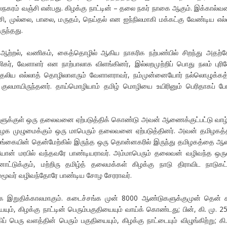
நகரம் வஞ்சி என்பது. கிழக்கு நாட்டின் – தலை நகர் நாகை ஆகும். இக்கால்வ
்சி, முல்லை, பாலை, மருதம், நெய்தல் என ஐந்நிலமாகி மக்கட்கு வேண்டிய எல்
ருந்தது.
, ஆற்றல், வணிகம், கைத்தொழில் ஆகிய நாகரிக நற்பண்பில் சிறந்து அதற்க
கர், வேளாளர் என நாற்பாலாக விளங்கினர், இல்லறமுற்றிப் பொது நலம் புரி
தலிய எல்லாத் தொழிலாளரும் வேளாளராவர், நம்முன்னையோர் நல்லொழுக்கத்
குலமாயிருந்தனர். தாய்மொழியாம் தமிழ் மொழியை உயிரினும் பெரிதாகப் போ
்களுக்குள் ஒரு தலைவனை ஏற்படுத்திக் கொண்டு அவன் ஆணைக்குட்பட்டு வாழ்
தமிழக முழுமைக்கும் ஒரு மாபெரும் தலைவனை ஏற்படுத்தினர். அவன் தமிழகத்
லங்கையின் தென்மேற்கில் இருந்த ஒரு தொன்னகரில் இருந்து தமிழகத்தை ஆ
ோன் மரபில் வந்தவரே பாண்டியராவர். அம்மாபெரும் தலைவன் வழிவந்த ஒர
டுக்கும், மற்றிரு தமிழ்த் தலைமக்கள் கிழக்கு நாடு திராவிட நாடுகட்
மூவர் வழிவந்தோரே பாண்டிய சோழ சேரராவர்.
்க இறுதிக்காலமாகும். கடைச்சங்க முன் 8000 ஆண்டுகளுக்குமுன் தென் 
ும், கிழக்கு நாட்டின் பெரும்பகுதியையும் வாய்க் கொண்டது; பின், கி. மு. 2
 பெரு வளத்தின் பெரும் பகுதியையும், கிழக்கு நாட்டையும் விழுங்கிற்று; கி.