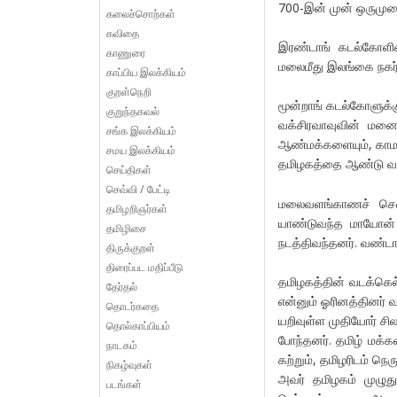
700-இன் முன் ஒருமுறை 
கலைச்சொற்கள்
கவிதை
இரண்டாங் கடல்கோளின
காணுரை
மலைமீது இலங்கை நகர்
காப்பிய இலக்கியம்
குறள்நெறி
மூன்றாங் கடல்கோளுக்
குறுந்தகவல்
வக்சிரவாவுவின் மன
சங்க இலக்கியம்
ஆண்மக்களையும், காம
சமய இலக்கியம்
தமிழகத்தை ஆண்டு வ
செய்திகள்
செவ்வி / பேட்டி
மலைவளங்காணச் சென்ற
தமிழறிஞர்கள்
யாண்டுவந்த மாயோன் ம
தமிழிசை
நடத்திவந்தனர். வண்டா
திருக்குறள்
திரைப்பட மதிப்பீடு
தமிழகத்தின் வடக்கெல்
தேர்தல்
என்னும் ஓரினத்தினர் 
தொடர்கதை
யறிவுள்ள முதியோர் ச
தொல்காப்பியம்
போந்தனர். தமிழ் மக்
நாடகம்
கற்றும், தமிழரிடம் நெர
நிகழ்வுகள்
அவர் தமிழகம் முழுதும
படங்கள்