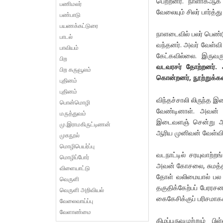
பெற்றனர். நாளாகஆக
பணிமலர்
வேலையும் சிலர் பார்த்த
பண்பாடு
பயணக்கட்டுரை
⁠நாளடைவில் பலர் பெண்
பாடல்
வந்தனர். அவர் வேள்வ
பாவியம்
கேட்கவில்லை. இருவர
பிற
வடவரசர் தோற்றனர். 
பிற கருவூலம்
கொன்றனர், நூற்றுக்க
புதினம்
புதினம்
⁠விந்தச்சாலி லிருந
பொன்மொழி
வேண்டினாள். அவன் 
மருத்துவம்
இடைவளஞ் சென்று ஆரி
மு.இராமகிருட்டிணன்
ஆரிய முனிவன் வேள்வி
முகநூல்
மொழிபெயர்ப்பு
⁠வடநாட்டில் சரயுவாற்
மொழிப்போர்
அவன் கோசலை, சுமத்தி
விளையாட்டு
தோள் வலிமையால் பல 
வெருளி
தகுதிக்கேற்பப் பேர
வெருளி அறிவியல்
கைகேசிக்குப் பரிசம
வேலைவாய்ப்பு
வேளாண்மை
⁠கிழப்பருவமுற்றும் 