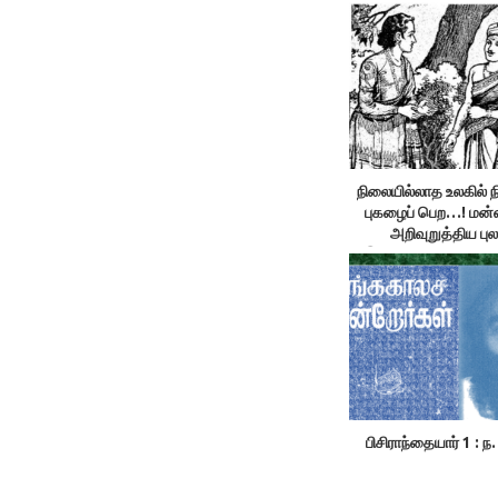
நிலையில்லாத உலகில் 
புகழைப் பெற…! மன்
அறிவுறுத்திய புல
இலக்குவனார் திருவ
பிசிராந்தையார் 1 : ந.