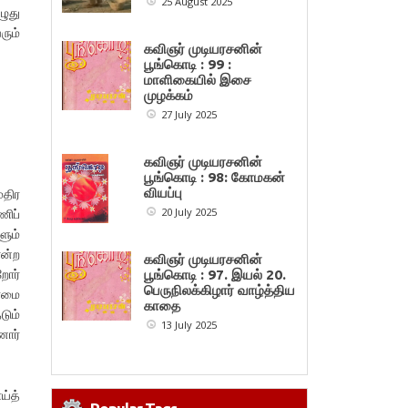
25 August 2025
ழுது
ரும்
கவிஞர் முடியரசனின்
பூங்கொடி : 99 :
மாளிகையில் இசை
முழக்கம்
27 July 2025
கவிஞர் முடியரசனின்
பூங்கொடி : 98: கோமகன்
வியப்பு
ுதிர
20 July 2025
ணிப்
ளும்
என்ற
கவிஞர் முடியரசனின்
றோர்
பூங்கொடி : 97. இயல் 20.
பெருநிலக்கிழார் வாழ்த்திய
ளமை
காதை
டும்
13 July 2025
னார்
ய்த்