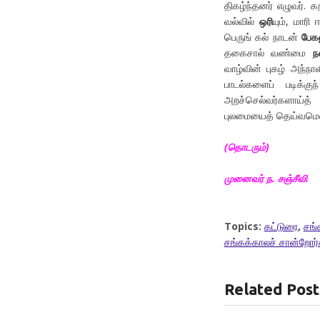
திகழ்ந்தனர் எழுவர். 
வல்வில்
ஒரி
யும், மார
பெருங் கல் நாடன்
பேக
தகைசால் வண்மை
ந
வாழ்வின் புகழ் அந்நா
பாடல்களைப் படிக்கு
அறச்செல்வர்களாய்
புலமையைத் தெய்வமெனக
(
தொடரும்
)
முனைவர்
ந
.
சஞ்சீவி
Topics:
கட்டுரை
,
சங்
சங்கக்காலச் சான்றோர்
Related Post