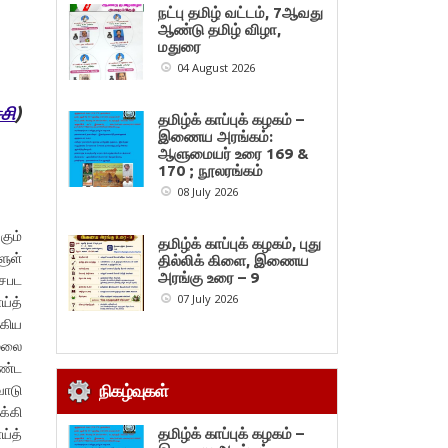
நட்பு தமிழ் வட்டம், 7ஆவது
ஆண்டு தமிழ் விழா,
மதுரை
04 August 2026
சி
)
தமிழ்க் காப்புக் கழகம் –
இணைய அரங்கம்:
ஆளுமையர் உரை 169 &
170 ; நூலரங்கம்
08 July 2026
கும்
தமிழ்க் காப்புக் கழகம், புது
ுள்
தில்லிக் கிளை, இணைய
அரங்கு உரை – 9
சைபட
07 July 2026
ய்த்
ாகிய
மழலை
கண்ட
வோடு
நிகழ்வுகள்
க்கி
ய்த்
தமிழ்க் காப்புக் கழகம் –