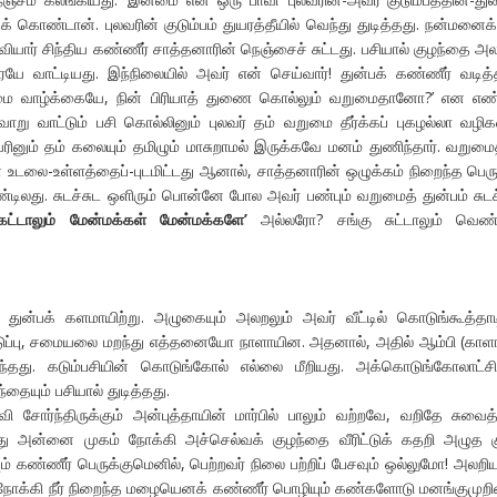
கொண்டான். புலவரின் குடும்பம் துயரத்தீயில் வெந்து துடித்தது. நன்மனைக்
யார் சிந்திய கண்ணீர் சாத்தனாரின் நெஞ்சைச் சுட்டது. பசியால் குழந்தை அ
 வாட்டியது. இந்நிலையில் அவர் என் செய்வார்! துன்பக் கண்ணீர் வடித்த
லமை வாழ்க்கையே, நின் பிரியாத் துணை கொல்லும் வறுமைதானோ?’ என எண
வாறு வாட்டும் பசி கொல்லினும் புலவர் தம் வறுமை தீர்க்கப் புகழல்லா வழ
ரினும் தம் கலையும் தமிழும் மாசுறாமல் இருக்கவே மனம் துணிந்தார். வறுமைத
டலை-உள்ளத்தைப்-புடமிட்டது ஆனால், சாத்தனாரின் ஒழுக்கம் நிறைந்த பெர
்டிலது. சுடச்சுட ஒளிரும் பொன்னே போல அவர் பண்பும் வறுமைத் துன்பம் சுடச
ட்டாலும்
மேன்மக்கள்
மேன்மக்களே
’
அல்லரோ? சங்கு சுட்டாலும் வெண
 துன்பக் களமாயிற்று. அழுகையும் அலறலும் அவர் வீட்டில் கொடுங்கூத்தா
ுப்பு, சமையலை மறந்து எத்தனையோ நாளாயின. அதனால், அதில் ஆம்பி (காள
ேர்ந்தது. கடும்பசியின் கொடுங்கோல் எல்லை மீறியது. அக்கொடுங்கோலாட்சி
ையும் பசியால் துடித்தது.
ோர்ந்திருக்கும் அன்புத்தாயின் மார்பில் பாலும் வற்றவே, வறிதே சுவைத்
ாது அன்னை முகம் நோக்கி அச்செல்வக் குழந்தை வீரிட்டுக் கதறி அழுத க
ும் கண்ணீர் பெருக்குமெனில், பெற்றவர் நிலை பற்றிப் பேசவும் ஒல்லுமோ! அலறி
நோக்கி நீர் நிறைந்த மழையெனக் கண்ணீர் பொழியும் கண்களோடு மனங்குமுறி