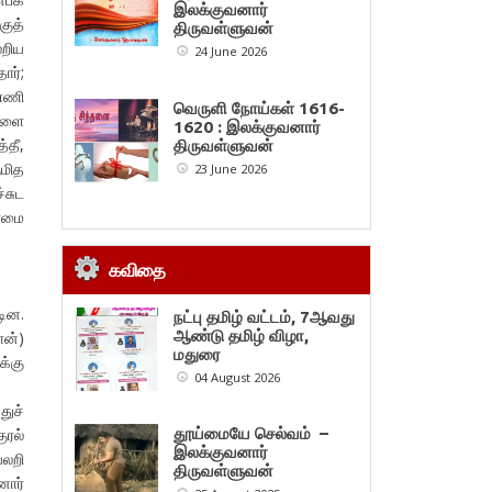
இலக்குவனார்
குத்
திருவள்ளுவன்
லறிய
24 June 2026
ார்;
்ணி
வெருளி நோய்கள் 1616-
ிகளை
1620 : இலக்குவனார்
்தீ,
திருவள்ளுவன்
ுமித
23 June 2026
்சுட
்மை
கவிதை
டின.
நட்பு தமிழ் வட்டம், 7ஆவது
ஆண்டு தமிழ் விழா,
ான்)
மதுரை
க்கு
04 August 2026
துச்
ுரல்
தூய்மையே செல்வம் –
இலக்குவனார்
யலறி
திருவள்ளுவன்
னார்