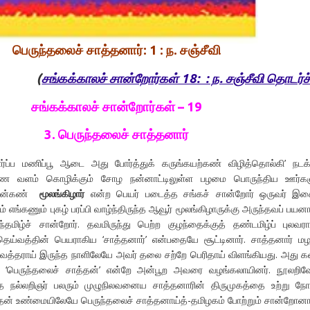
பெருந்தலைச் சாத்தனார்: 1 : ந. சஞ்சீவி
(
சங்கக்காலச் சான்றோர்கள் 18: : ந. சஞ்சீவி தொடர்ச்
சங்கக்காலச் சான்றோர்கள் – 19
3. பெருந்தலைச் சாத்தனார்
தார்ப்ப மணிப்பூ ஆடை அது போர்த்துக் கருங்கயற்கண் விழித்தொல்கி’ நடக்
ுணை வளம் கொழிக்கும் சோழ நன்னாட்டிலுள்ள பழமை பொருந்திய ஊர்கள
ூரின்கண்
மூலங்கிழார்
என்ற பெயர் படைத்த சங்கச் சான்றோர் ஒருவர் இ
கம் எங்கணும் புகழ் பரப்பி வாழ்ந்திருந்த ஆவூர் மூலங்கிழாருக்கு அருந்தவப் பயனா
்தமிழ்ச் சான்றோர். தவமிருந்து பெற்ற குழந்தைக்குத் தண்டமிழ்ப் புலவர
 தெய்வத்தின் பெயராகிய ‘சாத்தனார்’ என்பதையே சூட்டினார். சாத்தனார் 
பருவத்தராய் இருந்த நாளிலேயே அவர் தலை சற்றே பெரிதாய் விளங்கியது. அது 
ம் ‘பெருந்தலைச் சாத்தன்’ என்றே அன்பூற அவரை வழங்கலாயினர். நூலறி
த நல்லறிஞர் பலரும் முழுநிலவனைய சாத்தனாரின் திருமுகத்தை உற்று நோ
சாத்தன் உண்மையிலேயே பெருந்தலைச் சாத்தனாய்த்-தமிழகம் போற்றும் சான்றோனா