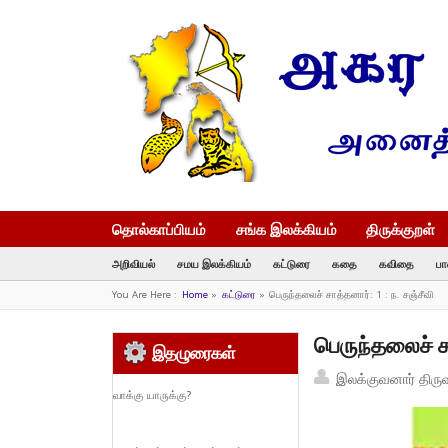
தொல்காப்பியம்
சங்க இலக்கியம்
திருக்குறள்
அறிவியல்
சமய இலக்கியம்
கட்டுரை
கதை
கவிதை
பா
You Are Here :
Home
»
கட்டுரை
»
பெருந்தலைச் சாத்தனார்: 1 : ந. சஞ்சீவி
பெருந்தலைச் சா
இதழுரைகள்
இலக்குவனார் திரு
வாக்கு யாருக்கு?