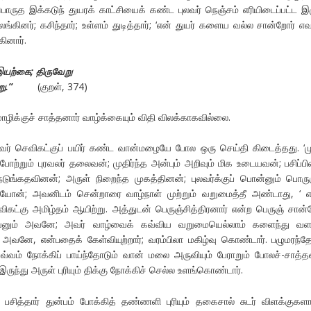
ொருத இக்கடுந் துயரக் காட்சியைக் கண்ட புலவர் நெஞ்சம் எரியிடைப்பட்ட இ
்கினர்; கசிந்தார்; உள்ளம் துடித்தார்; ‘என் துயர் களைய வல்ல சான்றோர் எவ
ினார்.
இயற்கை
;
திருவேறு
று
.”
(குறள், 374)
ழிக்குச் சாத்தனார் வாழ்க்கையும் விதி விலக்காகவில்லை.
வர் செவிகட்குப் பயிர் கண்ட வான்மழையே போல ஒரு செய்தி கிடைத்தது. ‘ம
ோற்றும் புரவலர் தலைவன்; முதிர்ந்த அன்பும் அறிவும் மிக உடையவன்; பசிப்பி
ங்கதவினன்; அருள் நிறைந்த முகத்தினன்; புலவர்க்குப் பொன்னும் பொரு
ியோன்; அவனிடம் சென்றாரை வாழ்நாள் முற்றும் வறுமைத்தீ அண்டாது, ‘ 
ிகட்கு அமிழ்தம் ஆயிற்று. அத்துடன் பெருஞ்சித்திரனார் என்ற பெருஞ் சான்
்தவனும் அவனே; அவர் வாழ்வைக் கவ்விய வறுமையெல்லாம் களைந்து வ
அவனே, என்பதைக் கேள்வியுற்றார்; வரம்பிலா மகிழ்வு கொண்டார். பழுமரந்தே
பவ்வம் நோக்கிப் பாய்ந்தோடும் வான் மலை அருவியும் பேராறும் போலச்-சாத்த
இருந்து அருள் புரியும் திக்கு நோக்கிச் செல்ல உளங்கொண்டார்.
பசித்தார் துன்பம் போக்கித் தண்ணளி புரியும் தகைசால் சுடர் விளக்குகளா