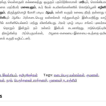
கறங்கு வெள்ளருவி கல்லலைத்து ஒழுகும் பறம்பிற்கோமான்
பாரி
யும், கொல்லிய
ி ஈகை மறப்போர்
மலையனும்
, கூர் வேல் கூவிளங்கண்ணிக் கொடும்பூண்
எழின
னும்
, திருந்துமொழி மோசி பாடிய
ஆயும்
, உள்ளி வருநர் உலைவு தீரத் தள்ளாது 
ள்ளி
யும் ஆகிய அக்கடையெழு வள்ளல்கள் ஈத்துவக்கும் இன்பமறிந்து வாழ
ளில் காசினியெல்லாம் பரந்து விளங்கியது. அவர் புகழ் பாடிய சங்கப் புலவர்க
ந் தொறும் இன்றும் நம் உள்ளம் இன்பக் கடலாகிறது. ஈடுமெடுப்புமி
த் திகழ்கின்ற அப்பெருமக்கள், அழகை-கலையை-இசையை-கூத்தை-தமி
் கருதி வழிபட்டனர்.
க இலக்கியம்
,
தமிழறிஞர்கள்
Tags:
கடையெழு வள்ளல்கள்
,
குமணன்
,
கள்
,
நூல்
,
பெருந்தலைச் சாத்தனார்
,
முனைவர் ந. சஞ்சீவி
s