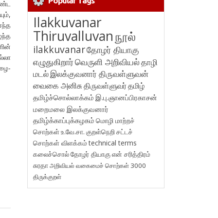
Popular Tags
ாண்ட
ி
யும்,
Ilakkuvanar
ஈந்த
Thiruvalluvan
நூல்
்ந்த
ளின்
ilakkuvanar
தோழர் தியாகு
ல்லா
எழுதுகிறார்
வெருளி அறிவியல்
தாழி
ழை-
மடல்
இலக்குவனார் திருவள்ளுவன்
வைகை அனிசு
திருவள்ளுவர்
தமிழ்
தமிழ்ச்சொல்லாக்கம்
இ.பு.ஞானப்பிரகாசன்
மறைமலை இலக்குவனார்
தமிழ்க்காப்புக்கழகம்
மொழி மாற்றச்
சொற்கள்
உ.வே.சா.
குறள்நெறி
சட்டச்
சொற்கள் விளக்கம்
technical terms
கலைச்சொல்
தோழர் தியாகு
என் சரித்திரம்
சுரதா
அறிவியல் வகைமைச் சொற்கள் 3000
திருக்குறள்