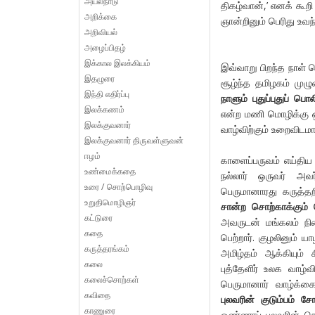
அயல்நாடு
திகழ்வான்,’ எனக் கூற
அறிக்கை
ஞான்றினும் பெரிது உவந
அறிவியல்
அழைப்பிதழ்
இக்கால இலக்கியம்
இவ்வாறு பிறந்த நாள் தொ
இதழுரை
சூழ்ந்த தமிழகம் மு
இந்தி எதிர்ப்பு
நாளும்
புதுப்புதுப்
பொலி
இலக்கணம்
என்ற மணி மொழிக்கு ஒப்
இலக்குவனார்
வாழ்விற்கும் உறைவிடமா
இலக்குவனார் திருவள்ளுவன்
ஈழம்
காளைப்பருவம் எய்திய
உண்மைக்கதை
நல்லார் ஒருவர் அவ
உரை / சொற்பொழிவு
பெருமானாரது கருத்தற
உறுதிமொழிஞர்
சான்ற
சொற்காக்கும்
கட்டுரை
அவருடன் மங்கலம் நி
கதை
பெற்றார். குழலினும் 
கருத்தரங்கம்
அமிழ்தம் ஆக்கியும் 
கலை
புத்தேளிர் உலக வாழ்வ
கலைச்சொற்கள்
பெருமானார் வாழ்க்க
கவிதை
புலவரின்
குடும்பம்
சோர
காணுரை
ஒண்ணாப் புலவரின் நெஞ