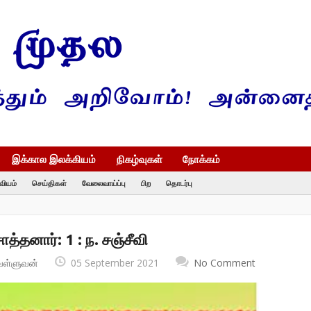
இக்கால இலக்கியம்
நிகழ்வுகள்
நோக்கம்
வியம்
செய்திகள்
வேலைவாய்ப்பு
பிற
தொடர்பு
த்தனார்: 1 : ந. சஞ்சீவி
வள்ளுவன்
05 September 2021
No Comment