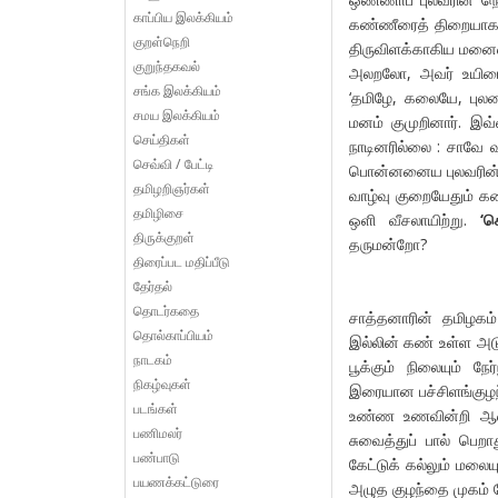
காப்பிய இலக்கியம்
கண்ணீரைத் திறையாகக் 
குறள்நெறி
திருவிளக்காகிய மனைவி
குறுந்தகவல்
அலறலோ, அவர் உயிரையே
சங்க இலக்கியம்
‘தமிழே, கலையே, பு
சமய இலக்கியம்
மனம் குமுறினார். இவ்
செய்திகள்
நாடினரில்லை : சாவே வ
செவ்வி / பேட்டி
பொன்னனைய புலவரின் உ
தமிழறிஞர்கள்
வாழ்வு குறையேதும் கண
தமிழிசை
ஒளி வீசலாயிற்று.
‘
கெ
திருக்குறள்
தருமன்றோ?
திரைப்பட மதிப்பீடு
தேர்தல்
தொடர்கதை
சாத்தனாரின் தமிழகம்
தொல்காப்பியம்
இல்லின் கண் உள்ள அட
நாடகம்
பூக்கும் நிலையும் ந
நிகழ்வுகள்
இரையான பச்சிளங்குழந்த
படங்கள்
உண்ண உணவின்றி ஆவி ச
பணிமலர்
சுவைத்துப் பால் பெற
பண்பாடு
கேட்டுக் கல்லும் மலைய
பயணக்கட்டுரை
அழுத குழந்தை முகம் 