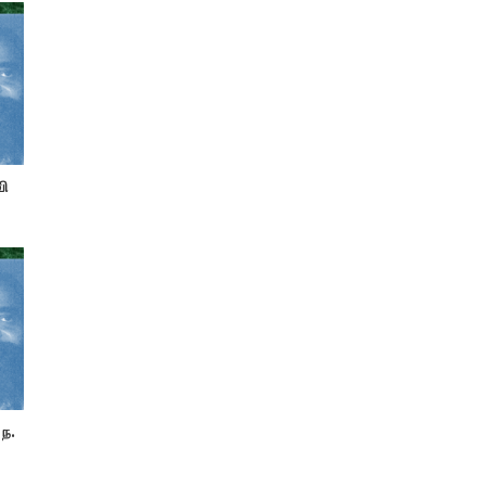
வி
 ந.