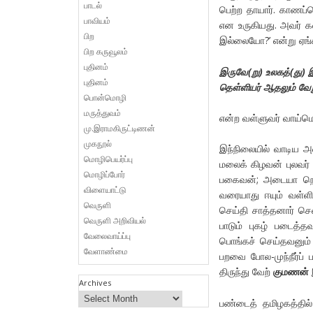
பாடல்
பெற்ற தாயார். காணப்ப
பாவியம்
என உருகியது. அவர் கலங
பிற
இல்லையோ?’ என்று ஏங்க
பிற கருவூலம்
புதினம்
இருவே
(
று
)
உலகத்
(
து
)
புதினம்
தெள்ளியர்
ஆதலும்
வே
பொன்மொழி
மருத்துவம்
என்ற வள்ளுவர் வாய்மொ
மு.இராமகிருட்டிணன்
முகநூல்
இந்நிலையில் வாடிய அ
மொழிபெயர்ப்பு
மலைக் கிழவன் புலவர் ப
மொழிப்போர்
பகைவன்; அடையா நெடு
விளையாட்டு
வரையாது ஈயும் வள்ள
வெருளி
செய்தி சாத்தனார் செவ
வெருளி அறிவியல்
பாடும் புகழ் படைத
வேலைவாய்ப்பு
பொங்கச் செய்தவனும் 
வேளாண்மை
பறவை போல-முந்நீர்ப் 
திருந்து வேற்
குமணன்
Archives
பண்டைத் தமிழகத்தில் 