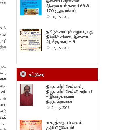
இணைய அரங்கம்:
ஈன்ற
ஆளுமையர் உரை 169 &
170 ; நூலரங்கம்
08 July 2026
கடல்
தமிழ்க் காப்புக் கழகம், புது
என
தில்லிக் கிளை, இணைய
ிவு”
அரங்கு உரை – 9
ைந்த
07 July 2026
புடை
வர்
கட்டுரை
தகை
்ந்த
திருவளர்ச் செல்வன்,
னைப்
திருவளர்ச் செல்வி சரியா?
– இலக்குவனார்
ளாவி
திருவள்ளுவன்
யைப்
21 July 2026
லவர்
ோலப்
ல கரத்தை rh எனக்
டக்க
குறிப்பிடுவோம்!-
்பக்