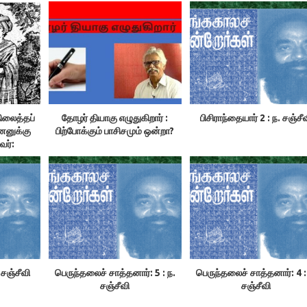
நிலைத்தப்
தோழர் தியாகு எழுதுகிறார் :
பிசிராந்தையார் 2 : ந. சஞ்சீ
னனுக்கு
பிற்போக்கும் பாசிசமும் ஒன்றா?
வர்:
ள்ளுவன்
 சஞ்சீவி
பெருந்தலைச் சாத்தனார்: 5 : ந.
பெருந்தலைச் சாத்தனார்: 4 :
சஞ்சீவி
சஞ்சீவி