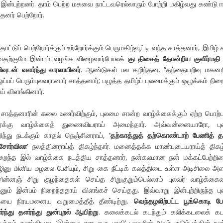
ி இன்புற்றனர். தாம் பெற்ற மகவை நாட்டவரெல்லாரும் போற்றி மகிழ்வது கண்டு 
்தனர் பெற்றோர்.
ட்டுப் பெற்றோர்க்கும் உற்றோர்க்கும் பெருமகிழ்வூட்டி வந்த சாத்தனார், இமிழ் 
ழுவதற்குமே இன்பம் வழங்க விழைவார்போலக்
குடதிசைத்
தோன்றிய
குளிர்மதி
வுடன்
வளர்ந்து
வரலாயினர்
. ஆண்டுகள் பல கழிந்தன. “தந்தையறிவு மகனற
பப் பெரும்புலவரானார் சாத்தனார்; பழுத்த தமிழ்ப் புலமைக்கும் ஒழுக்கம் நிற
ய் விளங்கினார்.
 சாத்தனாரின் கலை உணர்விற்கும், புலமை சான்ற வாழ்க்கைக்கும் ஏற்ற பொற்
ர்க்கு வாழ்க்கைத் துணைவியராய் அமைந்தார். அவ்வன்னையாரோ, புல
ிந்து நடக்கும் காதல் நெஞ்சினராய்,
‘
தற்காத்துத்
தற்கொண்டாற்
பேணித்
சோர்விலா
’
நலத்தினராய்த் திகழ்ந்தார். மனைத்தக்க மாண்புடையராய்த் திகழ
றைந்த இல் வாழ்க்கை நடத்திய சாத்தனார், நன்கலமான நன் மக்கட்பேற்றி
யாழினு மினிய மழலை பேசியும், சிறு கை நீட்டிக் கலத்திடை உள்ள அடிசிலை அ
சின்னஞ் சிறு குழந்தைகள் செய்த சிறுகுறும்பெல்லாம் புலவர் வாழ்க்கை
ினும் இன்பம் நிறைந்ததாய் விளங்கச் செய்தது. இவ்வாறு இன்புற்றிருந்த பு
ையை நிரயமனைய வறுமைத்தீத் தீண்டிற்று.
வெந்தழலிற்பட்ட
பூங்கொடி
ப
்ந்து
தளர்ந்து
துன்புறல்
ஆயிற்று
. கலைக்கடல் கடந்தும் கலிக்கடலைக் க
்சம் கலங்கியது. ‘இன்மை என ஒரு பாவி’ புலவரின்-அவர் குடும்பத்தின்-துன