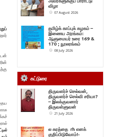
அவர்களுக்குப் பாராட்டு
விழா
07 August 2026
தமிழ்க் காப்புக் கழகம் –
றுப்
இணைய அரங்கம்:
றார்
ஆளுமையர் உரை 169 &
170 ; நூலரங்கம்
08 July 2026
ுடன்
ரின்
ற்கு
கட்டுரை
திருவளர்ச் செல்வன்,
திருவளர்ச் செல்வி சரியா?
– இலக்குவனார்
்தைய
திருவள்ளுவன்
களாக
21 July 2026
்கச்
ரால்
ல கரத்தை rh எனக்
்டில்
குறிப்பிடுவோம்!-
 தம்