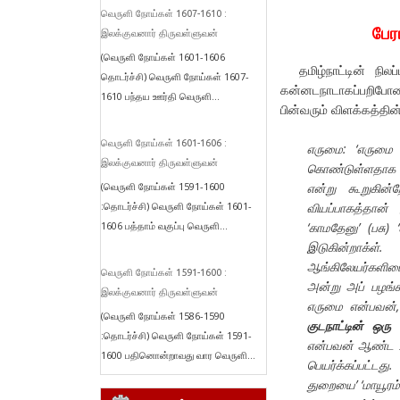
வெருளி நோய்கள் 1607-1610 :
பேர
இலக்குவனார் திருவள்ளுவன்
(வெருளி நோய்கள் 1601-1606
தமிழ்நாட்டின் நில
தொடர்ச்சி) வெருளி நோய்கள் 1607-
கன்னடநாடாகப்பறிபோனத
1610 பந்தய ஊர்தி வெருளி...
பின்வரும் விளக்கத்தின்
வெருளி நோய்கள் 1601-1606 :
எருமை:
‘எருமை
இலக்குவனார் திருவள்ளுவன்
கொண்டுள்ளதாக அற
(வெருளி நோய்கள் 1591-1600
என்று கூறுகின்
:தொடர்ச்சி) வெருளி நோய்கள் 1601-
வியப்பாகத்தான
1606 பத்தாம் வகுப்பு வெருளி...
‘காமதேனு’ (பசு)
இடுகின்றாக்ள்
ஆங்கிலேயர்களிட
வெருளி நோய்கள் 1591-1600 :
அன்று அப் பழங்
இலக்குவனார் திருவள்ளுவன்
எருமை என்பவன்,
(வெருளி நோய்கள் 1586-1590
குடநாட்டின் ஒர
:தொடர்ச்சி) வெருளி நோய்கள் 1591-
என்பவன் ஆண்ட ஊர
1600 பதினொன்றாவது வார வெருளி...
பெயர்க்கப்பட்டத
துறையை’ ‘மாயூரம