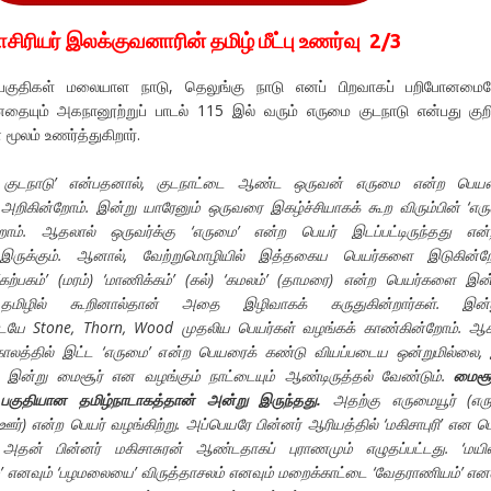
ாசிரியர் இலக்குவனாரின் தமிழ் மீட்பு உணர்வு 2/3
ப்பகுதிகள் மலையாள நாடு, தெலுங்கு நாடு எனப் பிறவாகப் பறிபோனமைப
ையும் அகநானூற்றுப் பாடல் 115 இல் வரும் எருமை குடநாடு என்பது குற
 மூலம் உணர்த்துகிறார்.
 குடநாடு’ என்பதனால், குடநாட்டை ஆண்ட ஒருவன் எருமை என்ற பெயர
ிகின்றோம். இன்று யாரேனும் ஒருவரை இகழ்ச்சியாகக் கூற விரும்பின் ‘எர
றோம். ஆதலால் ஒருவர்க்கு ‘எருமை’ என்ற பெயர் இடப்பட்டிருந்தது என்
் இருக்கும். ஆனால், வேற்றுமொழியில் இத்தகைய பெயர்களை இடுகின்றோ
 ‘கற்பகம்’ (மரம்) ‘மாணிக்கம்’ (கல்) ‘கமலம்’ (தாமரை) என்ற பெயர்களை இன்
. தமிழில் கூறினால்தான் அதை இழிவாகக் கருதுகின்றார்கள். இன்ன
ையே Stone, Thorn, Wood முதலிய பெயர்கள் வழங்கக் காண்கின்றோம். 
காலத்தில் இட்ட ‘எருமை’ என்ற பெயரைக் கண்டு வியப்படைய ஒன்றுமில்லை,
 இன்று மைசூர் என வழங்கும் நாட்டையும் ஆண்டிருத்தல் வேண்டும்.
மைசூ
ு பகுதியான தமிழ்நாடாகத்தான் அன்று இருந்தது.
அதற்கு எருமையூர் (எர
்) என்ற பெயர் வழங்கிற்று. அப்பெயரே பின்னர் ஆரியத்தில் ‘மகிசாபுரி’ என 
ு. அதன் பின்னர் மகிசாசுரன் ஆண்டதாகப் புராணமும் எழுதப்பட்டது. ‘மயி
்’ எனவும் ‘பழமலையை’ விருத்தாசலம் எனவும் மறைக்காட்டை ‘வேதராணியம்’ எனவ