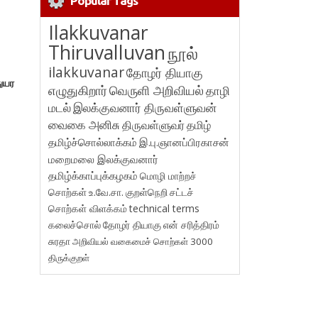
Popular Tags
Ilakkuvanar
Thiruvalluvan
நூல்
ilakkuvanar
தோழர் தியாகு
துயர
எழுதுகிறார்
வெருளி அறிவியல்
தாழி
மடல்
இலக்குவனார் திருவள்ளுவன்
வைகை அனிசு
திருவள்ளுவர்
தமிழ்
தமிழ்ச்சொல்லாக்கம்
இ.பு.ஞானப்பிரகாசன்
மறைமலை இலக்குவனார்
தமிழ்க்காப்புக்கழகம்
மொழி மாற்றச்
சொற்கள்
உ.வே.சா.
குறள்நெறி
சட்டச்
சொற்கள் விளக்கம்
technical terms
கலைச்சொல்
தோழர் தியாகு
என் சரித்திரம்
சுரதா
அறிவியல் வகைமைச் சொற்கள் 3000
திருக்குறள்