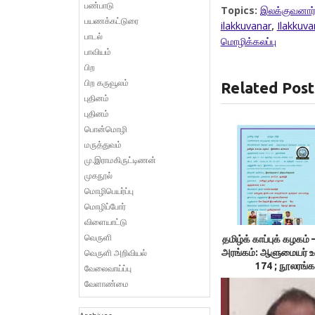
பண்பாடு
Topics:
இலக்குவனார
பயணக்கட்டுரை
ilakkuvanar
,
Ilakkuva
பாடல்
மொழிக்கலப்பு
பாவியம்
பிற
பிற கருவூலம்
Related Post
புதினம்
புதினம்
பொன்மொழி
மருத்துவம்
மு.இராமகிருட்டிணன்
முகநூல்
மொழிபெயர்ப்பு
மொழிப்போர்
விளையாட்டு
வெருளி
தமிழ்க் காப்புக் கழக
வெருளி அறிவியல்
அரங்கம்: ஆளுமையர் 
174 ; நூலரங்க
வேலைவாய்ப்பு
வேளாண்மை