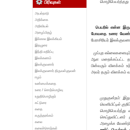
மொழிபெயர்த்தது 
பிரிவுகள்
அயல்நாடு
அறிக்கை
அறிவியல்
பெயரில் என்ன இருக
அழைப்பிதழ்
போவதை உணர வேண்ட
இக்கால இலக்கியம்
பேராசிரியர் இலக்குவனா
இதழுரை
இந்தி எதிர்ப்பு
முப்புற எல்லைகளையும்
இலக்கணம்
ஆள மறைக்கப்பட்ட தமி
இலக்குவனார்
பின்வரும் விளக்கம் உ
இலக்குவனார் திருவள்ளுவன்
அவர் தரும் விளக்கம் வ
ஈழம்
உண்மைக்கதை
உரை / சொற்பொழிவு
உறுதிமொழிஞர்
முதுகுன்றம்: இத
கட்டுரை
வெளியிட்டில் கு
கதை
மொழிபெயர்த்து 
கருத்தரங்கம்
செய்துவிட்டனர் 
கலை
அழைக்க வேண்டும
கலைச்சொற்கள்
ஊர்ப் பெயர்கள் 