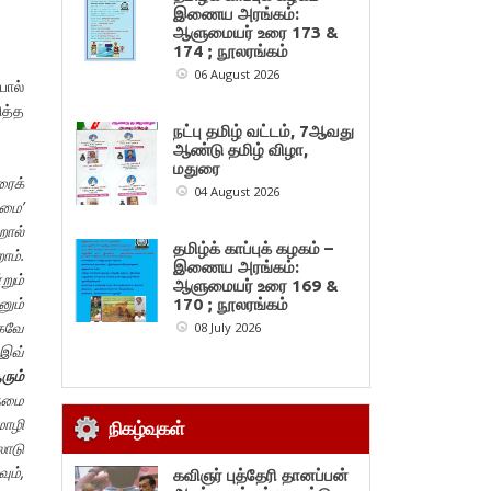
இணைய அரங்கம்:
ஆளுமையர் உரை 173 &
174 ; நூலரங்கம்
06 August 2026
ோல்
ித்த
நட்பு தமிழ் வட்டம், 7ஆவது
ஆண்டு தமிழ் விழா,
மதுரை
ைக்
04 August 2026
ுமை’
றால்
தமிழ்க் காப்புக் கழகம் –
ம்.
இணைய அரங்கம்:
றும்
ஆளுமையர் உரை 169 &
ும்
170 ; நூலரங்கம்
ஆகவே
08 July 2026
 இவ்
ரும்
ுமை
மொழி
நிகழ்வுகள்
லாடு
ும்,
கவிஞர் புத்தேரி தானப்பன்