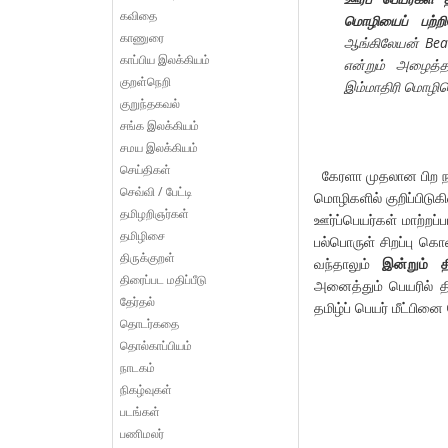
கவிதை
மொழியைப் பற்ற
காணுரை
ஆங்கிலேயன் Beau
காப்பிய இலக்கியம்
என்றும் அழைத்த
குறள்நெறி
இம்மாதிரி மொழிப
குறுந்தகவல்
சங்க இலக்கியம்
சமய இலக்கியம்
செய்திகள்
கேரளா முதலான பிற நா
செவ்வி / பேட்டி
மொழிகளில் குறிப்பிடுக
தமிழறிஞர்கள்
ஊர்ப்பெயர்கள் மாற்றப
தமிழிசை
பல்பொருள் சிறப்பு க
திருக்குறள்
வந்தாலும்
இன்றும் த
திரைப்பட மதிப்பீடு
அனைத்தும் பெயரில் த
தேர்தல்
தமிழ்ப் பெயர் மீட்பின
தொடர்கதை
தொல்காப்பியம்
நாடகம்
நிகழ்வுகள்
படங்கள்
பணிமலர்