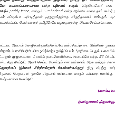
ியோ கவலைப்படாதவர்கள் என்ற பழிதான் சாரும்.
‘திருநெல்வேலி’ யை 
tiful paddy fence, என்றும் Cumberland என்ற ஆங்கில ஊரை நாம் ‘கம்பர் ந
ால் எப்படியோ அப்படித்தான் முதுகுன்றத்தை விருத்தாசலம் என்பதும். 
ெயர்க்கப்பட்ட பெயர்களைத் தமிழிலேயே வழங்குவதற்கு ஆவனசெய்வார்களாக.
ட்டவர் அவரவர் மொழித்திருத்திற்கேற்பவே ஊர்ப்பெயர்களை ஆங்கிலம் முலான
ின்றனர். பேராசிரியரின் விழைவிற்கேற்ப தமிழ்ப்பெயர் மீளுரிமை பெறும் வகையில்
்பட்டாலும் முழுமையான அளவில் நடைபெறவில்லை. இடையிலே வந்த சிரீ நீக்கப்ப
ொண்ட திரு மீண்டும் அணி செய்ய வேண்டும் என ஊர்களில் அரசு மாற்றம் கொ
ிருவரங்கம் இல்லை! சிரீரங்கம்தான் கோலோச்சுகிறது!
திரு விழந்த ஊர்
ிருவைப் பெறுவதன் மூலமே திருவளர் ஊர்களாக மலரும் என்பதை உணர்ந்து 
ை மேற்கொள்ள வேண்டும்.
(உணர்வு பரவ
– இலக்குவனார் திருவள்ள