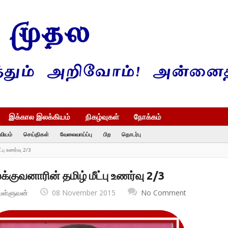
இக்கால இலக்கியம்
நிகழ்வுகள்
நோக்கம்
வியம்
செய்திகள்
வேலைவாய்ப்பு
பிற
தொடர்பு
்பு உணர்வு 2/3
க்குவனாரின் தமிழ் மீட்பு உணர்வு 2/3
வள்ளுவன்
08 November 2015
No Comment