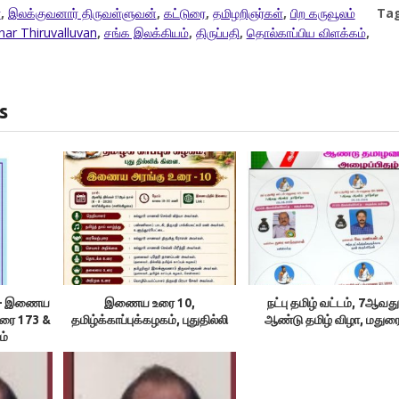
்
,
இலக்குவனார் திருவள்ளுவன்
,
கட்டுரை
,
தமிழறிஞர்கள்
,
பிற கருவூலம்
Tag
nar Thiruvalluvan
,
சங்க இலக்கியம்
,
திருப்பதி
,
தொல்காப்பிய விளக்கம்
,
s
ம் – இணைய
இணைய உரை 10,
நட்பு தமிழ் வட்டம், 7ஆவது
உரை 173 &
தமிழ்க்காப்புக்கழகம், புதுதில்லி
ஆண்டு தமிழ் விழா, மதுர
ம்