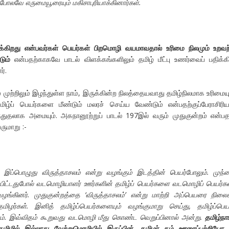
போலவே எருமையூரையும் மகிசாபுரியாக்கினார்கள்.
்கிறது என்பவர்கள் பெயர்கள் பிறமொழி வயமாவதால் உரிமை நிலமும் உறவற்
ும்
என்பதற்காகவே பாடல் விளக்கங்களிலும் தமிழ் மீட்பு உணர்வைப் பதிக்கி
ர்.
 முற்றிலும் இழந்துள்ள நாம், இருக்கின்ற நிலத்தையவாது தமிழ்நிலமாக உரிமைய
ழ்ப் பெயர்களை மீண்டும் மலரச் செய்ய வேண்டும் என்பதற்குப்பேராசிரிய
ந்துதலாக அமையும். அகநானூற்றுப் பாடல் 197இல் வரும் முதுகுன்றம் என்பத
ருமாறு :-
ு இப்பொழுது விருத்தாசலம் என்று வழங்கும் இடத்தின் பெயர்போலும். முந
றிப்பிட்டதுபோல் வடமொழியாளர் ஊர்களின் தமிழ்ப் பெயர்களை வடமொழிப் பெயர்
வழங்கினர். முதுகுன்றத்தை
‘விருத்தாசலம்’ என்று மாற்றி அப்பெயரை நிலைக
தமிழர்கள். இனித் தமிழ்ப்பெயர்களையும் வழங்குமாறு செய்து, தமிழ்ப்பெய
். இவ்விதம் கூறுவது வடமொழி மீது கொண்ட வெறுப்பினால் அன்று.
தமிழ்நாட
தமிழில் இல்லாது வேற்றுமொழியில் இருப்பின், தமிழர் தம் ஊரைப்பற்றியோ,