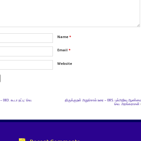
Name
*
Email
*
Website
 083. கூடா நட்பு: வெ.
திருக்குறள் அறுசொல் உரை – 085. புல்அறிவு ஆண்மை
வெ. அரங்கராசன்