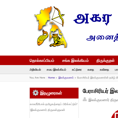
தொல்காப்பியம்
சங்க இலக்கியம்
திருக்குறள்
அறிவியல்
சமய இலக்கியம்
கட்டுரை
கதை
கவிதை
பா
You Are Here :
Home
»
இலக்குவனார்
»
பேராசிரியர் இலக்குவனாரின் தமிழ் மீட
பேராசிரியர் இல
இதழுரைகள்
இலக்குவனார் திரு
காசுமீர்போல் தமிழகத்தைப் பிரிக்கட்டும்!
-இலக்குவனார் திருவள்ளுவன்