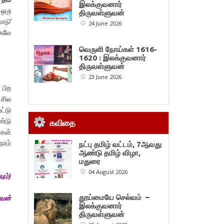
இலக்குவனார்
ஒரு
திருவள்ளுவன்
ாடு’
24 June 2026
ஆகவே
வெருளி நோய்கள் 1616-
1620 : இலக்குவனார்
திருவள்ளுவன்
23 June 2026
 பிற
 சில
ட்டு
ண்டு
கவிதை
கள்
நாம்
நட்பு தமிழ் வட்டம், 7ஆவது
ஆண்டு தமிழ் விழா,
மதுரை
04 August 2026
ும்)
ுவன்
தூய்மையே செல்வம் –
இலக்குவனார்
திருவள்ளுவன்