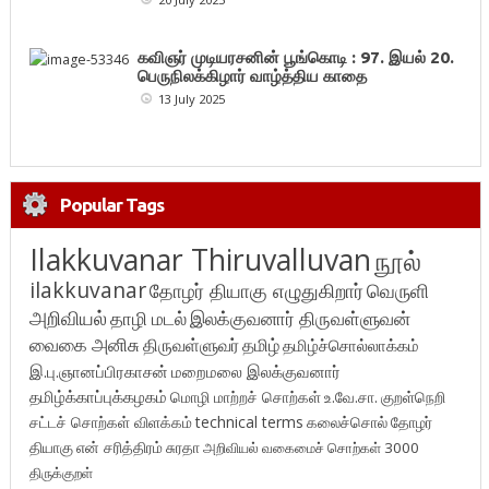
கவிஞர் முடியரசனின் பூங்கொடி : 97. இயல் 20.
பெருநிலக்கிழார் வாழ்த்திய காதை
13 July 2025
Popular Tags
Ilakkuvanar Thiruvalluvan
நூல்
ilakkuvanar
தோழர் தியாகு எழுதுகிறார்
வெருளி
அறிவியல்
தாழி மடல்
இலக்குவனார் திருவள்ளுவன்
வைகை அனிசு
திருவள்ளுவர்
தமிழ்
தமிழ்ச்சொல்லாக்கம்
இ.பு.ஞானப்பிரகாசன்
மறைமலை இலக்குவனார்
தமிழ்க்காப்புக்கழகம்
மொழி மாற்றச் சொற்கள்
உ.வே.சா.
குறள்நெறி
சட்டச் சொற்கள் விளக்கம்
technical terms
கலைச்சொல்
தோழர்
தியாகு
என் சரித்திரம்
சுரதா
அறிவியல் வகைமைச் சொற்கள் 3000
திருக்குறள்