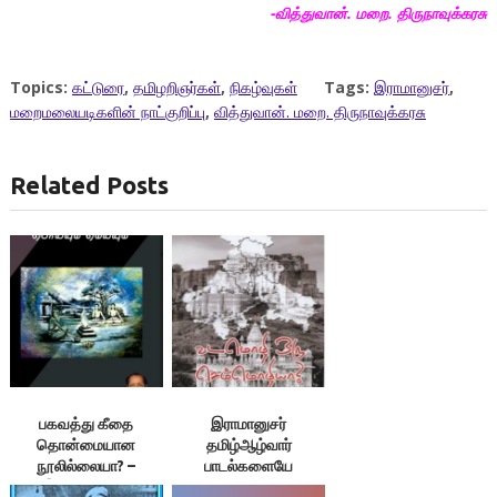
-வித்துவான். மறை. திருநாவுக்கரசு
Topics:
கட்டுரை
,
தமிழறிஞர்கள்
,
நிகழ்வுகள்
Tags:
இராமானுசர்
,
மறைமலையடிகளின் நாட்குறிப்பு
,
வித்துவான். மறை. திருநாவுக்கரசு
Related Posts
பகவத்து கீதை
இராமானுசர்
தொன்மையான
தமிழ்ஆழ்வார்
நூலில்லையா? –
பாடல்களையே
இலக்குவனார்
பயன்படுத்தி உள்ளார்! –