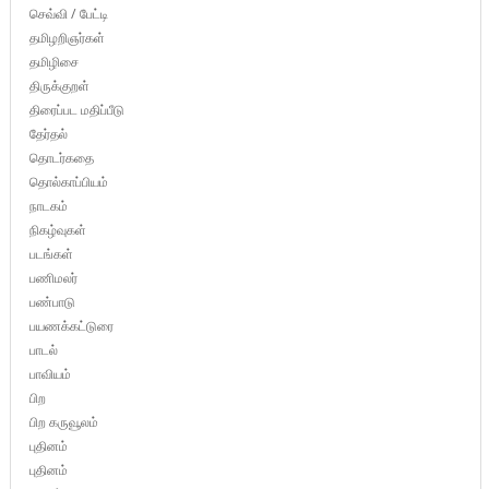
செவ்வி / பேட்டி
தமிழறிஞர்கள்
தமிழிசை
திருக்குறள்
திரைப்பட மதிப்பீடு
தேர்தல்
தொடர்கதை
தொல்காப்பியம்
நாடகம்
நிகழ்வுகள்
படங்கள்
பணிமலர்
பண்பாடு
பயணக்கட்டுரை
பாடல்
பாவியம்
பிற
பிற கருவூலம்
புதினம்
புதினம்