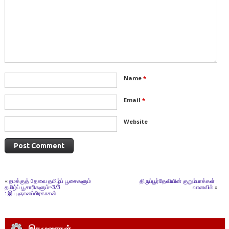
Name
*
Email
*
Website
«
நமக்குத் தேவை தமிழ்ப் பூசைகளும்
திருப்பூர்தேவியின் குறும்பாக்கள் :
தமிழ்ப் பூசாரிகளும்~3/3
வானவில்
»
: இ.பு.ஞானப்பிரகாசன்
இதழுரைகள்