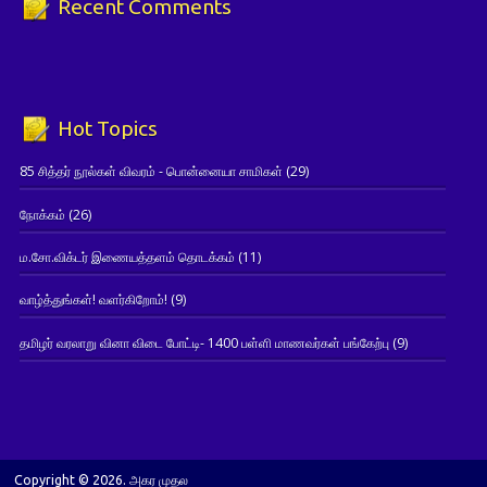
Recent Comments
Hot Topics
85 சித்தர் நூல்கள் விவரம் - பொன்னையா சாமிகள்
(29)
நோக்கம்
(26)
ம.சோ.விக்டர் இணையத்தளம் தொடக்கம்
(11)
வாழ்த்துங்கள்! வளர்கிறோம்!
(9)
தமிழர் வரலாறு வினா விடை போட்டி- 1400 பள்ளி மாணவர்கள் பங்கேற்பு
(9)
Copyright © 2026. அகர முதல