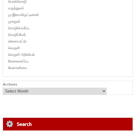
பொன்மொழி
மருத்துவம்
மு.இராமகிருட்டிணன்
முகநூல்
மொழிபெயர்ப்பு
மொழிப்போர்
விளையாட்டு
வெருளி
வெருளி அறிவியல்
வேலைவாய்ப்பு
வேளாண்மை
Archives
Search