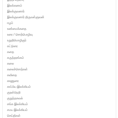
இலக்கணம்
இலக்குவனார்
இலக்குவனார் திருவள்ளுவன்
ஈழம்
உண்மைக்கதை
உரை / சொற்பொழிவு
உறுதிமொழிஞர்
கட்டுரை
கதை
கருத்தரங்கம்
கலை
கலைச்சொற்கள்
கவிதை
காணுரை
காப்பிய இலக்கியம்
குறள்நெறி
குறுந்தகவல்
சங்க இலக்கியம்
சமய இலக்கியம்
செய்திகள்