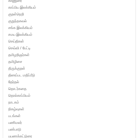
காணுரை
காப்பிய இலக்கியம்
குறள்நெறி
குறுந்தகவல்
சங்க இலக்கியம்
சமய இலக்கியம்
செய்திகள்
செவ்வி / பேட்டி
தமிழறிஞர்கள்
தமிழிசை
திருக்குறள்
திரைப்பட மதிப்பீடு
தேர்தல்
தொடர்கதை
தொல்காப்பியம்
நாடகம்
நிகழ்வுகள்
படங்கள்
பணிமலர்
பண்பாடு
பயணக்கட்டுரை