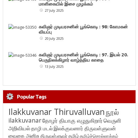
மாளிகையில் இசை முழக்கம்
27 July 2025
கவிஞர் முடியரசனின் பூங்கொடி : 98: கோமகன்
வியப்பு
20 July 2025
கவிஞர் முடியரசனின் பூங்கொடி : 97. இயல் 20.
பெருநிலக்கிழார் வாழ்த்திய காதை
13 July 2025
Popular Tags
Ilakkuvanar Thiruvalluvan
நூல்
ilakkuvanar
தோழர் தியாகு எழுதுகிறார்
வெருளி
அறிவியல்
தாழி மடல்
இலக்குவனார் திருவள்ளுவன்
வைகை அனிசு
திருவள்ளுவர்
தமிழ்
தமிழ்ச்சொல்லாக்கம்