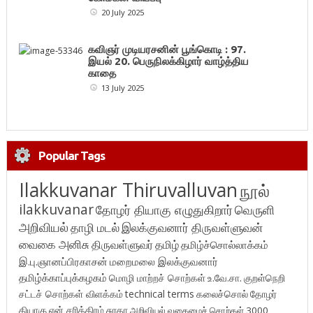
20 July 2025
கவிஞர் முடியரசனின் பூங்கொடி : 97.
இயல் 20. பெருநிலக்கிழார் வாழ்த்திய
காதை
13 July 2025
Popular Tags
Ilakkuvanar Thiruvalluvan
நூல்
ilakkuvanar
தோழர் தியாகு எழுதுகிறார்
வெருளி
அறிவியல்
தாழி மடல்
இலக்குவனார் திருவள்ளுவன்
வைகை அனிசு
திருவள்ளுவர்
தமிழ்
தமிழ்ச்சொல்லாக்கம்
இ.பு.ஞானப்பிரகாசன்
மறைமலை இலக்குவனார்
தமிழ்க்காப்புக்கழகம்
மொழி மாற்றச் சொற்கள்
உ.வே.சா.
குறள்நெறி
சட்டச் சொற்கள் விளக்கம்
technical terms
கலைச்சொல்
தோழர்
தியாகு
என் சரித்திரம்
சுரதா
அறிவியல் வகைமைச் சொற்கள் 3000