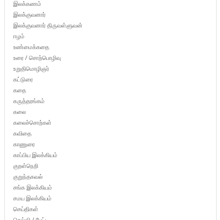
இலக்கணம்
இலக்குவனார்
இலக்குவனார் திருவள்ளுவன்
ஈழம்
உண்மைக்கதை
உரை / சொற்பொழிவு
உறுதிமொழிஞர்
கட்டுரை
கதை
கருத்தரங்கம்
கலை
கலைச்சொற்கள்
கவிதை
காணுரை
காப்பிய இலக்கியம்
குறள்நெறி
குறுந்தகவல்
சங்க இலக்கியம்
சமய இலக்கியம்
செய்திகள்
செவ்வி / பேட்டி