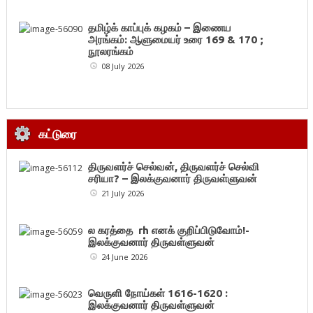
தமிழ்க் காப்புக் கழகம் – இணைய
அரங்கம்: ஆளுமையர் உரை 169 & 170 ;
நூலரங்கம்
08 July 2026
கட்டுரை
திருவளர்ச் செல்வன், திருவளர்ச் செல்வி
சரியா? – இலக்குவனார் திருவள்ளுவன்
21 July 2026
ல கரத்தை rh எனக் குறிப்பிடுவோம்!-
இலக்குவனார் திருவள்ளுவன்
24 June 2026
வெருளி நோய்கள் 1616-1620 :
இலக்குவனார் திருவள்ளுவன்