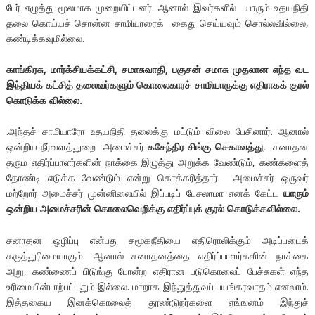
பேர் எழுத்து மூலமாக முறையிட்டனர். ஆனால் இவர்களில் யாரும் உதயநிதி
தலை கொய்யச் சொன்ன சாமியாரைக் கைது செய்யவும் சொல்லவில்லை,
கண்டிக்கவுமில்லை.
காங்கிரசு, மார்க்சியக்கட்சி, சமாசுவாதி, பகுசன் சமாசு முதலான எந்த வட
இந்தியக் கட்சித் தலைவர்களும் கொலைகாரச் சாமியாருக்கு எதிராகக் குரல்
கொடுக்க வில்லை.
.அந்தச் சாமியாரோ உதயநிதி தலைக்கு மட்டும் விலை பேசினார். ஆனால்
ஒன்றிய நீர்வளத்துறை அமைச்சர்
கசேந்திர சிங்கு செகாவத்து
, சனாதன
தரும எதிர்ப்பாளர்களின் நாக்கை இழுத்து அறுக்க வேண்டும், கண்களைத்
தோண்டி எடுக்க வேண்டும் என்று கொக்கரித்தார். அமைச்சர் ஒருவர்
மற்றோர் அமைச்சர் முன்னிலையில் இப்படிப் பேசலாமா எனக் கேட்ட
யாரும்
ஒன்றிய அமைச்சரின் கொலைவெறிக்கு எதிர்ப்புக் குரல் கொடுக்கவில்லை.
சனாதன ஒழிப்பு என்பது சமூகநீதியை எதிரொலிக்கும் அடிப்படைக்
கருத்துரிமையாகும். ஆனால் சனாதனத்தை எதிர்ப்பாளர்களின் நாக்கை
அறு, கண்ணைப் பிடுங்கு போன்ற எதிரான படுகொலைப் பேச்சுகள் எந்த
உரிமையின்பாற்பட்டதும் இல்லை. மாறாக இந்துத்துவப் பயங்கரவாதம் எனலாம்.
இத்தகைய இனக்கொலைத் தூண்டுநர்களை எங்ஙனம் இந்துச்