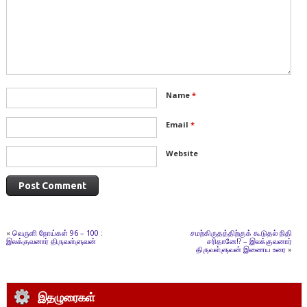
Name
*
Email
*
Website
«
வெருளி நோய்கள் 96 – 100 :
சமற்கிருதத்திற்குக் கூடுதல் நிதி
இலக்குவனார் திருவள்ளுவன்
சரிதானே!? – இலக்குவனார்
திருவள்ளுவன் இணைய உரை
»
இதழுரைகள்