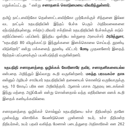
மறுக்கப்பட்டது. ” என்று
சனாதனக் கொடுமையை விவரித்துள்ளார்.
தமிழ் நாட்டளவிற்கோ தென்னாட்டளவிற்கோ முற்போக்குச் சிந்தனை இல்லா
வட நாட்டில் உதயநிதியின் இந்தப் பேச்சு பெரும் அதிர்வலைகளை
ஏற்படுத்தியுள்ளது. சங்(க) பரிவார் சக்திகள் உதயநிதியின் பேச்சுக்குக் கடும்
எதிர்ப்பினைப் பரப்பினர். இந்திய ஒன்றிய உள்துறை அமைச்சர்
அமித்துசா
,
“உதயநிதி 80 விழுக்காட்டு இந்துக்களை இனக்கொலை செய்யத் தூண்டி
விடுகிறார்” என்று மக்களைத் தூண்டி விட்டார்.
மோடி
முதலானோர் இதைத்
தேர்தல் பரப்புரைக்கும் பயன்படுத்தி வருகின்றனர்.
உதயநிதி சனாதனத்தை ஒழிக்கக் கோரினாரே தவிர, சனாதனிகளையல்ல
என்பதை அறிந்தும் இவ்வாறு கூறி வருகின்றனர்.
மகந்த பரமஃகம்ச தாசு
என்னும் ஆரியச் சாமியார் உதயநிதியின் தலையைக் கொண்டு வருவோருக்கு
உரூ. 10 கோடிப் பரிசு என அறிவித்தார். ஆனால் பாசக ஆதரவு ஊடகங்கள்
இந்து மத்தை அழிப்பேன் என்று சொன்னதால் வந்த எதிர்வினை எனக் கூறி
இதைக் கண்டிக்கவில்லை.
சனாதனத்தை ஒழிக்கச் சொல்லும் உதயநிதியை உச்ச நீதிமன்றம் தானே
முன்வந்து விசாரிக்க வேண்டுமென முன்னாள் உயர், உச்ச நீதிமன்ற
நீதியர்கள், உயர் பதவி வகித்த மேனாள் படைத்துறை அதிகாரிகள் என 262