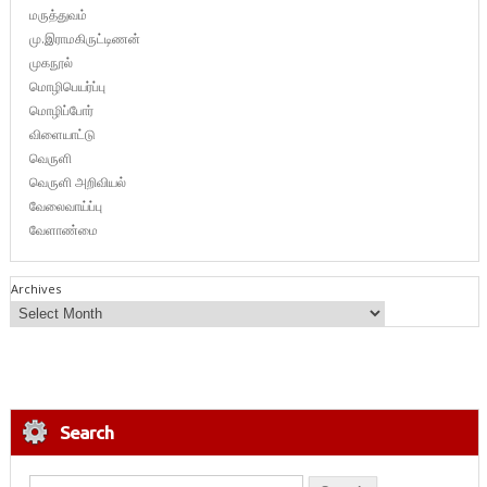
மருத்துவம்
மு.இராமகிருட்டிணன்
முகநூல்
மொழிபெயர்ப்பு
மொழிப்போர்
விளையாட்டு
வெருளி
வெருளி அறிவியல்
வேலைவாய்ப்பு
வேளாண்மை
Archives
Search