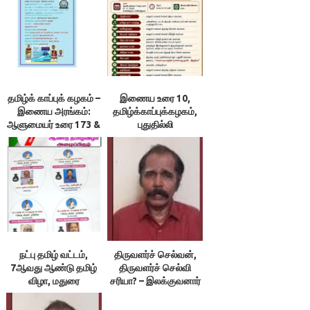
தமிழ்க் காப்புக் கழகம் –
இணைய உரை 10,
இணைய அரங்கம்:
தமிழ்க்காப்புக்கழகம்,
ஆளுமையர் உரை 173 &
புதுதில்லி
174 ; நூலரங்கம்
நட்பு தமிழ் வட்டம்,
திருவளர்ச் செல்வன்,
7ஆவது ஆண்டு தமிழ்
திருவளர்ச் செல்வி
விழா, மதுரை
சரியா? – இலக்குவனார்
திருவள்ளுவன்