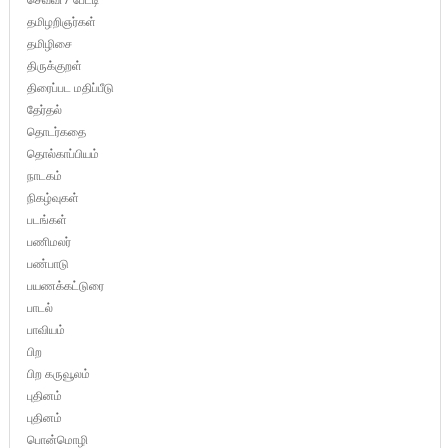
தமிழறிஞர்கள்
தமிழிசை
திருக்குறள்
திரைப்பட மதிப்பீடு
தேர்தல்
தொடர்கதை
தொல்காப்பியம்
நாடகம்
நிகழ்வுகள்
படங்கள்
பணிமலர்
பண்பாடு
பயணக்கட்டுரை
பாடல்
பாவியம்
பிற
பிற கருவூலம்
புதினம்
புதினம்
பொன்மொழி