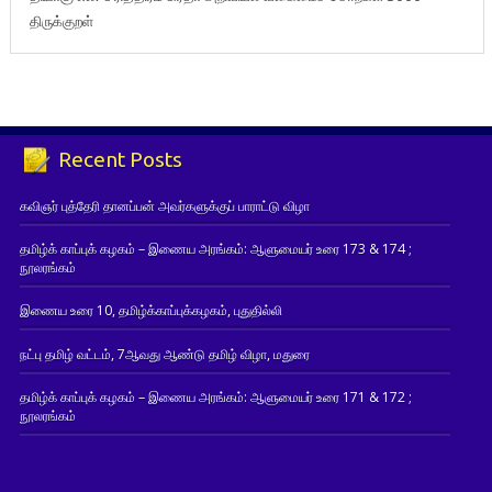
திருக்குறள்
Recent Posts
கவிஞர் புத்தேரி தானப்பன் அவர்களுக்குப் பாராட்டு விழா
தமிழ்க் காப்புக் கழகம் – இணைய அரங்கம்: ஆளுமையர் உரை 173 & 174 ;
நூலரங்கம்
இணைய உரை 10, தமிழ்க்காப்புக்கழகம், புதுதில்லி
நட்பு தமிழ் வட்டம், 7ஆவது ஆண்டு தமிழ் விழா, மதுரை
தமிழ்க் காப்புக் கழகம் – இணைய அரங்கம்: ஆளுமையர் உரை 171 & 172 ;
நூலரங்கம்