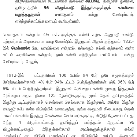
திருநெல்வேலியில் சட்டமன்றத் தலைவர்
அப்பாவு,
நிகழ்ச்சி ஒன்றில்,
தமிழகத்தில்
96 விழுக்காடு இந்துக்களுக்குக் கல்வியை
மறுத்ததுதான் சனாதனம்
என்று பேசியுள்ளார்.
எடுத்துக்காட்டுகளையும் கூறியுள்ளார்.
“சனாதனம் என்றால் 4% மக்களுக்குக் கல்வி கற்க அனுமதி உண்டு.
மற்றவர்கள் அடிமையாக வாழ வேண்டும். இதுதான் அதன் தத்துவம். 1835-
இல்
மெக்காலே
பிரபு வரவில்லை என்றால், எல்லாரும் கல்வி கற்கலாம் என்ற
சட்டம் வரவில்லை என்றால், நாம் கல்வி கற்றிருக்க மாட்டோம். என்று
பேசியுள்ளார். மேலும்,
1912-இல் பட்டதாரிகள் 100 பேரில் 94 பேர் ஒரே சமூகத்தைச்
சேர்ந்தவர்கள்தான். 4% பேர் 94% பட்டம் பெற்றிருந்தார்கள். மீதி 96% பேர்
6% பட்டம் பெற்றிருந்தார்கள். இதுதான் அன்றைய கல்வி முறை; இதுதான்
அன்றைய சமூக நிலை. 125 ஆண்டுகளுக்கு முன் தென் தமிழகத்தில்
இருந்து படிப்பதற்காகச் சென்னை செல்வதாக இருந்தால், அங்கே இருந்த
மைசூர் கபே என்ற விடுதியில் உணவருந்த, தங்க அனுமதி கிடையாது. தென்
மாவட்டங்களில் இருந்து சென்னை செல்பவர்களுக்கு விடுதி தேவைப்பட்டது.
அந்த 4 விழுக்காட்டைத் தவிர்த்துப் பார்த்தால் மீதமுள்ள 96
விழுக்காட்டினரும் இந்துக்கள்தான். அவர்களுக்குத்தான் கல்வி
மறுக்கப்பட்டது; விடுதி மறுக்கப்பட்டது; விடுதியில் சாப்பிட அனுமதி