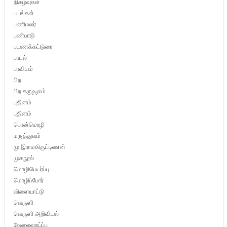
நிகழ்வுகள்
படங்கள்
பணிமலர்
பண்பாடு
பயணக்கட்டுரை
பாடல்
பாவியம்
பிற
பிற கருவூலம்
புதினம்
புதினம்
பொன்மொழி
மருத்துவம்
மு.இராமகிருட்டிணன்
முகநூல்
மொழிபெயர்ப்பு
மொழிப்போர்
விளையாட்டு
வெருளி
வெருளி அறிவியல்
வேலைவாய்ப்பு