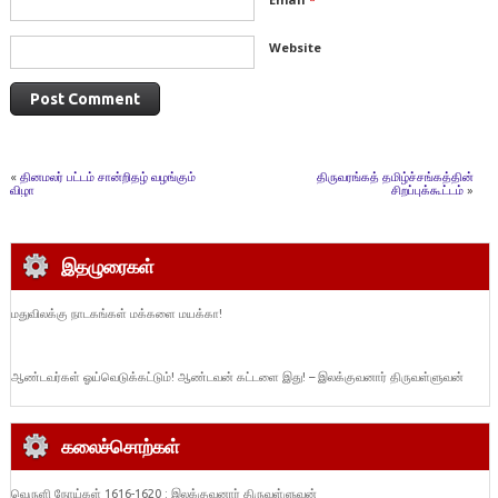
Website
«
தினமலர் பட்டம் சான்றிதழ் வழங்கும்
திருவரங்கத் தமிழ்ச்சங்கத்தின்
விழா
சிறப்புக்கூட்டம்
»
இதழுரைகள்
மதுவிலக்கு நாடகங்கள் மக்களை மயக்கா!
ஆண்டவர்கள் ஓய்வெடுக்கட்டும்! ஆண்டவன் கட்டளை இது! – இலக்குவனார் திருவள்ளுவன்
கலைச்சொற்கள்
வெருளி நோய்கள் 1616-1620 : இலக்குவனார் திருவள்ளுவன்