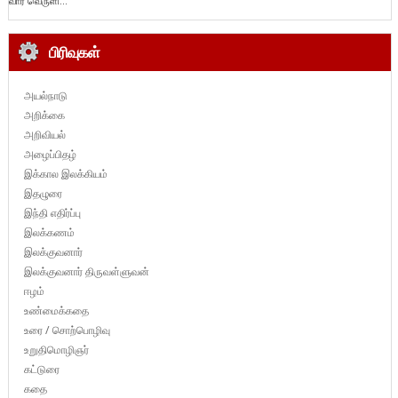
வார வெருளி...
பிரிவுகள்
அயல்நாடு
அறிக்கை
அறிவியல்
அழைப்பிதழ்
இக்கால இலக்கியம்
இதழுரை
இந்தி எதிர்ப்பு
இலக்கணம்
இலக்குவனார்
இலக்குவனார் திருவள்ளுவன்
ஈழம்
உண்மைக்கதை
உரை / சொற்பொழிவு
உறுதிமொழிஞர்
கட்டுரை
கதை