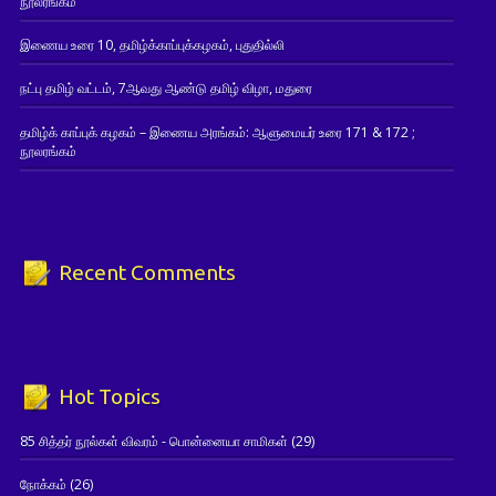
நூலரங்கம்
இணைய உரை 10, தமிழ்க்காப்புக்கழகம், புதுதில்லி
நட்பு தமிழ் வட்டம், 7ஆவது ஆண்டு தமிழ் விழா, மதுரை
தமிழ்க் காப்புக் கழகம் – இணைய அரங்கம்: ஆளுமையர் உரை 171 & 172 ;
நூலரங்கம்
Recent Comments
Hot Topics
85 சித்தர் நூல்கள் விவரம் - பொன்னையா சாமிகள்
(29)
நோக்கம்
(26)