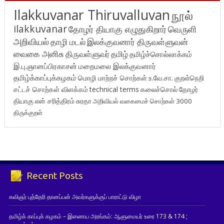
Ilakkuvanar Thiruvalluvan
நூல்
ilakkuvanar
தோழர் தியாகு எழுதுகிறார்
வெருளி
அறிவியல்
தாழி மடல்
இலக்குவனார் திருவள்ளுவன்
வைகை அனிசு
திருவள்ளுவர்
தமிழ்
தமிழ்ச்சொல்லாக்கம்
இ.பு.ஞானப்பிரகாசன்
மறைமலை இலக்குவனார்
தமிழ்க்காப்புக்கழகம்
மொழி மாற்றச் சொற்கள்
உ.வே.சா.
குறள்நெறி
சட்டச் சொற்கள் விளக்கம்
technical terms
கலைச்சொல்
தோழர்
தியாகு
என் சரித்திரம்
சுரதா
அறிவியல் வகைமைச் சொற்கள் 3000
திருக்குறள்
Recent Posts
கவிஞர் புத்தேரி தானப்பன் அவர்களுக்குப் பாராட்டு விழா
தமிழ்க் காப்புக் கழகம் – இணைய அரங்கம்: ஆளுமையர் உரை 173 & 174 ;