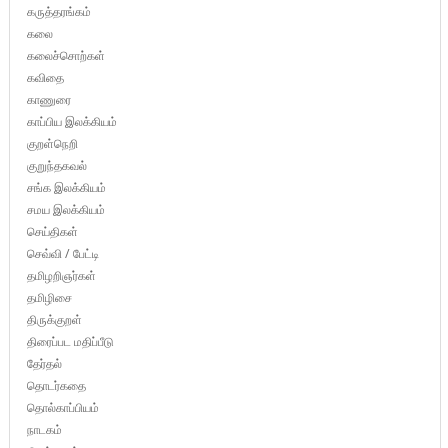
கருத்தரங்கம்
கலை
கலைச்சொற்கள்
கவிதை
காணுரை
காப்பிய இலக்கியம்
குறள்நெறி
குறுந்தகவல்
சங்க இலக்கியம்
சமய இலக்கியம்
செய்திகள்
செவ்வி / பேட்டி
தமிழறிஞர்கள்
தமிழிசை
திருக்குறள்
திரைப்பட மதிப்பீடு
தேர்தல்
தொடர்கதை
தொல்காப்பியம்
நாடகம்