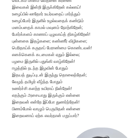
வெட்கம் மானம் வேதனை சுரணை
இவைகள் இன்றி இருக்கிறேன் கல்லாய்!
உழைப்பில் லாதோர் உயர்வதைப் பார்த்தும்
உழைப்போர் இருளில் உழல்வதைக் கண்டும்
மனம்பதைக் காமல் மவுனம் நோற்கிறேன்;
போர்க்களம் காணாப் புழுவாய்த் திகழ்கிறேன்!
புன்னகை இதழ்களை; கண்ணீர் விழிகளை;
பெரிதாய்க் கருதாப் பேராண்மை கொண்டவன்!
எனக்கெனக் கடமைகள் ஏதும் இல்லை;
பழமை இருளில் பதுங்கி வாழ்கிறேன்!
ஈழத்தில் நடந்த இழவின் போதும்
இதயத் துடிப்புடன் இருந்து தொலைத்தேன்;
வேழத் தமிழர் வீழ்ந்த போதும்
உணர்ச்சி களற்ற உயிராய் நின்றேன்!
எதற்கும் அசையாது இருக்கும் என்னை
இறைவன் என்றே இப்போ துணர்ந்தேன்!
பிணம்போல் வாழும் பெருமிதன் என்னை
இறைவனாய் ஏற்க எவர்தான் மறுப்பார்?