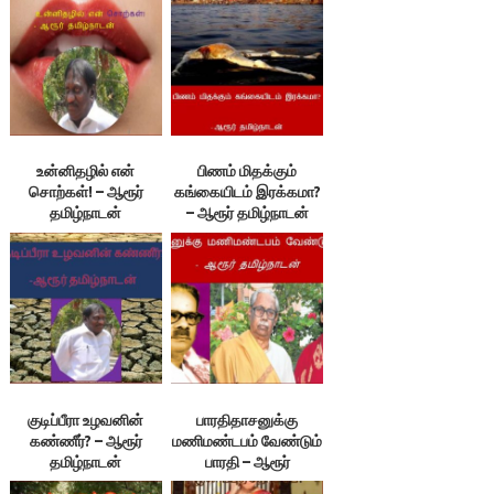
உன்னிதழில் என்
பிணம் மிதக்கும்
சொற்கள்! – ஆரூர்
கங்கையிடம் இரக்கமா?
தமிழ்நாடன்
– ஆரூர் தமிழ்நாடன்
குடிப்பீரா உழவனின்
பாரதிதாசனுக்கு
கண்ணீர்? – ஆரூர்
மணிமண்டபம் வேண்டும்
தமிழ்நாடன்
பாரதி – ஆரூர்
தமிழ்நாடன்