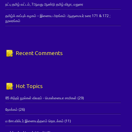
நட்பு தமிழ் வட்டம், 7ஆவது ஆண்டு தமிழ் விழா, மதுரை
தமிழ்க் காப்புக் கழகம் – இணைய அரங்கம்: ஆளுமையர் உரை 171 & 172 ;
நூலரங்கம்
Recent Comments
Hot Topics
85 சித்தர் நூல்கள் விவரம் - பொன்னையா சாமிகள்
(29)
நோக்கம்
(26)
ம.சோ.விக்டர் இணையத்தளம் தொடக்கம்
(11)