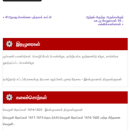
«
41ஆவது சென்னை புத்தகக் காட்சி
ஆற்றல் மிகுந்த அருங்கவிஞர்
வா.மு.சேதுராமன் 36 –
வல்லிக்கண்ணன்
»
இதழுரைகள்
மும்மணி யாண்டுகள்: மொழிப்போர் பொன்விழா, தமிழியக்க நூற்றாண்டு விழா, காங்கிரசு
துரத்தப்பட்ட பொன்விழா
தமிழ்நாடு சட்டப்பேரவைக்கு நியமன உறுப்பினர் முறை தேவை – இலக்குவனார் திருவள்ளுவன்
கலைச்சொற்கள்
வெருளி நோய்கள் 1616-1620 : இலக்குவனார் திருவள்ளுவன்
(வெருளி நோய்கள் 1611-1615 தொடர்ச்சி) வெருளி நோய்கள் 1616-1620 பரந்த சிந்தனை
வெருளி...