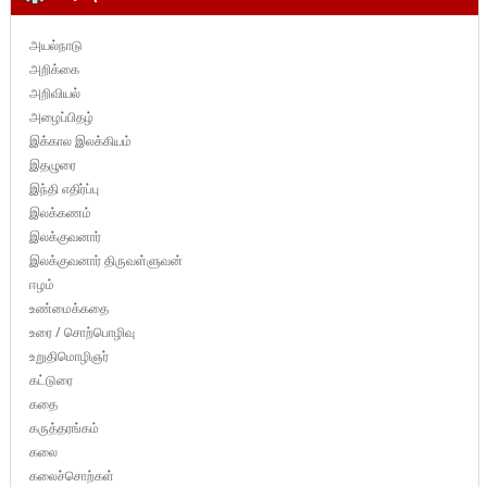
அயல்நாடு
அறிக்கை
அறிவியல்
அழைப்பிதழ்
இக்கால இலக்கியம்
இதழுரை
இந்தி எதிர்ப்பு
இலக்கணம்
இலக்குவனார்
இலக்குவனார் திருவள்ளுவன்
ஈழம்
உண்மைக்கதை
உரை / சொற்பொழிவு
உறுதிமொழிஞர்
கட்டுரை
கதை
கருத்தரங்கம்
கலை
கலைச்சொற்கள்