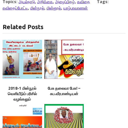
Topics:
அயல்நாடு
,
அறிக்கை
,
அழைப்பிதழ்
,
கவிதை
Tags:
கவிதைப்போட்டி
,
மின்நூல்
,
மின்னூல்
,
யாழ்பாவாணன்
Related Posts
2018-1 மின்நூல்
பேசு தலைவா பேசு! –
வெளியீடும் பரிசில்
சுப.வீரபாண்டியன்
வழங்கலும்