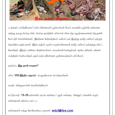
படத்தைப் பார்த்தீர்களா? நம்ம பிள்ளைகள் பூங்காக்கள் போய் காதலில் மூழ்கித் தங்களை
மறந்து தவறு செய்த பின், செய்த தவற்றின் பரிசாகக் கிடைத்த குழந்தைகளைத் தெருவில்
போட்டுச் செல்கின்றனர். இந்நிலை மேற்கத்தியப் பண்பாட்டில் இருந்து தமிழ் பண்பாட்டிற்குத்
தொற்றிய நஞ்சு தான். இந்த நஞ்சுப் பழக்க வழக்கங்களைத் தமிழ் பண்பாட்டிலிருந்து விரட்ட
வேண்டும். இந்தப் பணியை மேற்கொள்ளப் பாவலர்கள்/கவிஞர்கள் ஆகிய நீங்கள், உங்கள்
பாத்திறம் /கவியாற்றல் மூலம் நல்ல தீர்வினை முன்வையுங்கள் பார்ப்போம்.
தலைப்பு:
இது தான் காதலா
?
பரிசு:
500
இந்திய
உரூபாய்
பெறுமதியான பொத்தகங்கள்
வசதி: மின்நூலாக்கி வெளியிடுவோம்
கட்டுப்பாடு:
10-20
வரிகளில் மரபுக் கவிதை / புதுக் கவிதை. பின்னூட்டங்களில் வரும்
கவிதைகள் ஏற்கப்படமாட்டா.
கவிதைகள் வந்து சேரவேண்டிய முகவரி:
wds0@live.com