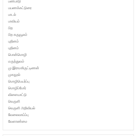
பண்பாடு
பயணக்கட்டுரை
பாடல்
பாவியம்
பிற
பிற கருவூலம்
புதினம்
புதினம்
பொன்மொழி
மருத்துவம்
மு.இராமகிருட்டிணன்
முகநூல்
மொழிபெயர்ப்பு
மொழிப்போர்
விளையாட்டு
வெருளி
வெருளி அறிவியல்
வேலைவாய்ப்பு
வேளாண்மை