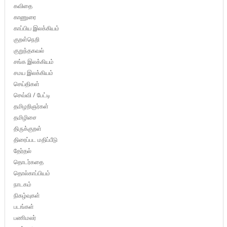
கவிதை
காணுரை
காப்பிய இலக்கியம்
குறள்நெறி
குறுந்தகவல்
சங்க இலக்கியம்
சமய இலக்கியம்
செய்திகள்
செவ்வி / பேட்டி
தமிழறிஞர்கள்
தமிழிசை
திருக்குறள்
திரைப்பட மதிப்பீடு
தேர்தல்
தொடர்கதை
தொல்காப்பியம்
நாடகம்
நிகழ்வுகள்
படங்கள்
பணிமலர்