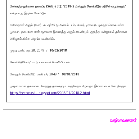
மின்னஞ்சலுக்கான தலைப்பு (
Subject): ‘2018-2
மின்நூல் வெளியீடும் பரிசில் வழங்கலும்
‘
என்றவாறு இருக்க வேண்டும்.
கவிதைகள் அனுப்புவோர்: கடவுச்சிட்டு அளவுப் படம், பெயர், முகவரி, முகநூல்/வலைப்பக்க
முகவரி, நடைபேசி எண் ஆகியன இணைத்து அனுப்பவேண்டும். குறித்த மின்நூலில் தங்களை
அறிமுகப்படுத்த அதுவே பயன்படும்.
முடிவு நாள்: தை 28, 2049 /
10/02/2018
வெளியிடுவோர்: யாழ்பாவாணன் வெளியீட்டகம்
மின்நூல் வெளியீடு: மாசி 24, 2049 /
08/03/2018
முழுமையான தகவலைப் பெற்றுத் தாங்களும் பங்குபெறக் கீழ்வரும் இணைப்பைச் சொடுக்குக.
https://seebooks4u.blogspot.com/2018/01/2018-2.html
யாழ்பாவாணன்