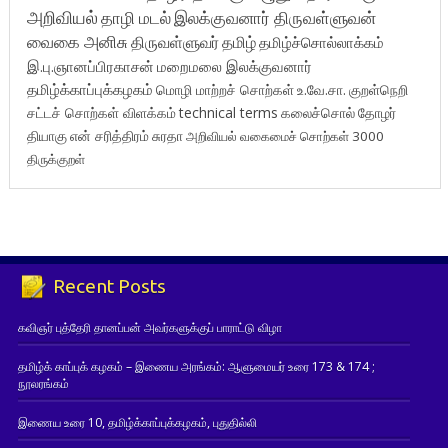
அறிவியல்
தாழி மடல்
இலக்குவனார் திருவள்ளுவன்
வைகை அனிசு
திருவள்ளுவர்
தமிழ்
தமிழ்ச்சொல்லாக்கம்
இ.பு.ஞானப்பிரகாசன்
மறைமலை இலக்குவனார்
தமிழ்க்காப்புக்கழகம்
மொழி மாற்றச் சொற்கள்
உ.வே.சா.
குறள்நெறி
சட்டச் சொற்கள் விளக்கம்
technical terms
கலைச்சொல்
தோழர்
தியாகு
என் சரித்திரம்
சுரதா
அறிவியல் வகைமைச் சொற்கள் 3000
திருக்குறள்
Recent Posts
கவிஞர் புத்தேரி தானப்பன் அவர்களுக்குப் பாராட்டு விழா
தமிழ்க் காப்புக் கழகம் – இணைய அரங்கம்: ஆளுமையர் உரை 173 & 174 ;
நூலரங்கம்
இணைய உரை 10, தமிழ்க்காப்புக்கழகம், புதுதில்லி