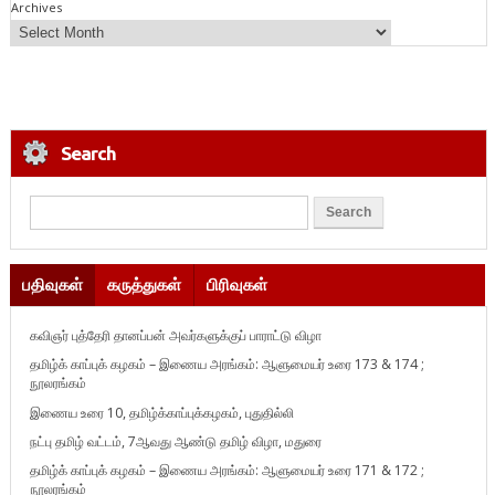
Archives
Search
பதிவுகள்
கருத்துகள்
பிரிவுகள்
கவிஞர் புத்தேரி தானப்பன் அவர்களுக்குப் பாராட்டு விழா
தமிழ்க் காப்புக் கழகம் – இணைய அரங்கம்: ஆளுமையர் உரை 173 & 174 ;
நூலரங்கம்
இணைய உரை 10, தமிழ்க்காப்புக்கழகம், புதுதில்லி
நட்பு தமிழ் வட்டம், 7ஆவது ஆண்டு தமிழ் விழா, மதுரை
தமிழ்க் காப்புக் கழகம் – இணைய அரங்கம்: ஆளுமையர் உரை 171 & 172 ;
நூலரங்கம்