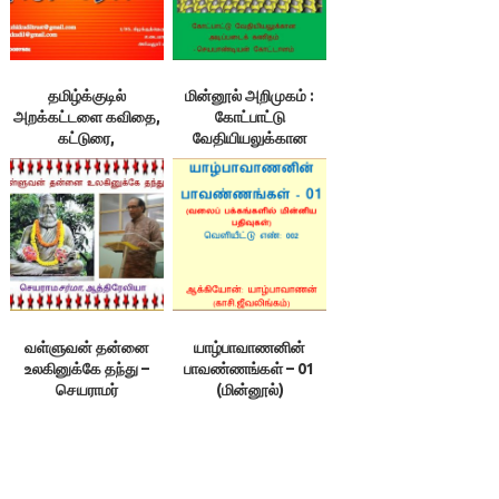
தமிழ்க்குடில்
மின்னூல் அறிமுகம் :
அறக்கட்டளை கவிதை,
கோட்பாட்டு
கட்டுரை,
வேதியியலுக்கான
பெண்களுக்கான
அடிப்படைக் கணிதம்
போட்டிகள்
வள்ளுவன் தன்னை
யாழ்பாவாணனின்
உலகினுக்கே தந்து –
பாவண்ணங்கள் – 01
செயராமர்
(மின்னூல்)